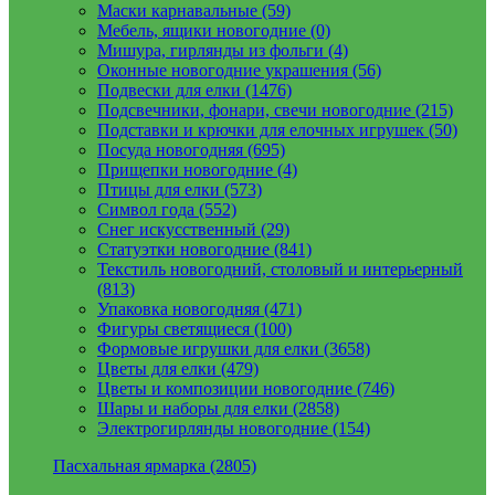
Маски карнавальные (59)
Мебель, ящики новогодние (0)
Мишура, гирлянды из фольги (4)
Оконные новогодние украшения (56)
Подвески для елки (1476)
Подсвечники, фонари, свечи новогодние (215)
Подставки и крючки для елочных игрушек (50)
Посуда новогодняя (695)
Прищепки новогодние (4)
Птицы для елки (573)
Символ года (552)
Снег искусственный (29)
Статуэтки новогодние (841)
Текстиль новогодний, столовый и интерьерный
(813)
Упаковка новогодняя (471)
Фигуры светящиеся (100)
Формовые игрушки для елки (3658)
Цветы для елки (479)
Цветы и композиции новогодние (746)
Шары и наборы для елки (2858)
Электрогирлянды новогодние (154)
Пасхальная ярмарка (2805)