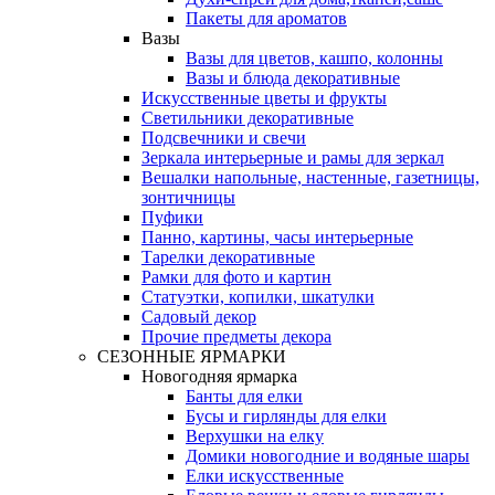
Пакеты для ароматов
Вазы
Вазы для цветов, кашпо, колонны
Вазы и блюда декоративные
Искусственные цветы и фрукты
Светильники декоративные
Подсвечники и свечи
Зеркала интерьерные и рамы для зеркал
Вешалки напольные, настенные, газетницы,
зонтичницы
Пуфики
Панно, картины, часы интерьерные
Тарелки декоративные
Рамки для фото и картин
Статуэтки, копилки, шкатулки
Садовый декор
Прочие предметы декора
СЕЗОННЫЕ ЯРМАРКИ
Новогодняя ярмарка
Банты для елки
Бусы и гирлянды для елки
Верхушки на елку
Домики новогодние и водяные шары
Елки искусственные