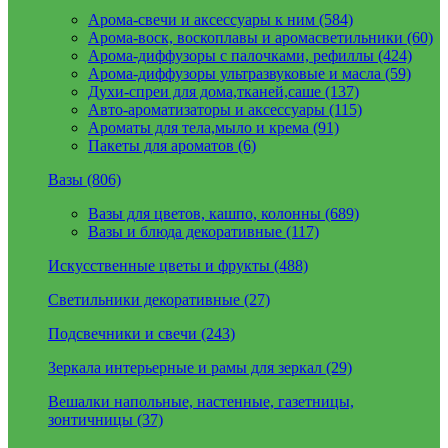
Арома-свечи и аксессуары к ним (584)
Арома-воск, воскоплавы и аромасветильники (60)
Арома-диффузоры с палочками, рефиллы (424)
Арома-диффузоры ультразвуковые и масла (59)
Духи-спреи для дома,тканей,саше (137)
Авто-ароматизаторы и аксессуары (115)
Ароматы для тела,мыло и крема (91)
Пакеты для ароматов (6)
Вазы (806)
Вазы для цветов, кашпо, колонны (689)
Вазы и блюда декоративные (117)
Искусственные цветы и фрукты (488)
Светильники декоративные (27)
Подсвечники и свечи (243)
Зеркала интерьерные и рамы для зеркал (29)
Вешалки напольные, настенные, газетницы,
зонтичницы (37)