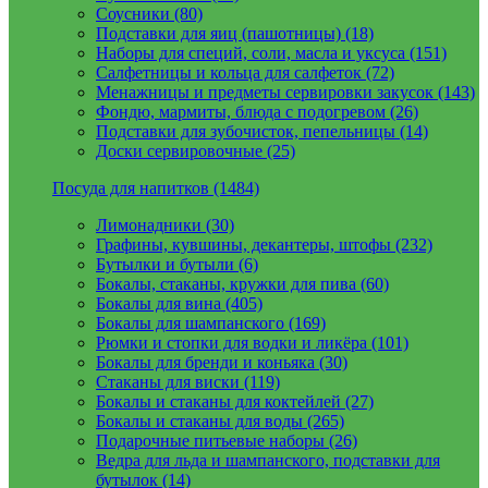
Соусники (80)
Подставки для яиц (пашотницы) (18)
Наборы для специй, соли, масла и уксуса (151)
Салфетницы и кольца для салфеток (72)
Менажницы и предметы сервировки закусок (143)
Фондю, мармиты, блюда с подогревом (26)
Подставки для зубочисток, пепельницы (14)
Доски сервировочные (25)
Посуда для напитков (1484)
Лимонадники (30)
Графины, кувшины, декантеры, штофы (232)
Бутылки и бутыли (6)
Бокалы, стаканы, кружки для пива (60)
Бокалы для вина (405)
Бокалы для шампанского (169)
Рюмки и стопки для водки и ликёра (101)
Бокалы для бренди и коньяка (30)
Стаканы для виски (119)
Бокалы и стаканы для коктейлей (27)
Бокалы и стаканы для воды (265)
Подарочные питьевые наборы (26)
Ведра для льда и шампанского, подставки для
бутылок (14)