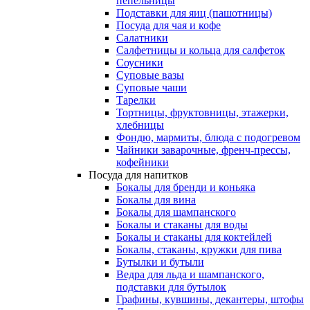
пепельницы
Подставки для яиц (пашотницы)
Посуда для чая и кофе
Салатники
Салфетницы и кольца для салфеток
Соусники
Суповые вазы
Суповые чаши
Тарелки
Тортницы, фруктовницы, этажерки,
хлебницы
Фондю, мармиты, блюда с подогревом
Чайники заварочные, френч-прессы,
кофейники
Посуда для напитков
Бокалы для бренди и коньяка
Бокалы для вина
Бокалы для шампанского
Бокалы и стаканы для воды
Бокалы и стаканы для коктейлей
Бокалы, стаканы, кружки для пива
Бутылки и бутыли
Ведра для льда и шампанского,
подставки для бутылок
Графины, кувшины, декантеры, штофы