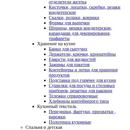
отделители желтка
Кисточки, лопатки, скребки, резаки
кондитерские
Скалки, ролики, коврики
Формы для выпечки
Шприцы, мешки кондитерские,
карандаши для декорирования,
трафареты
Хранение на кухне
Банки для сыпучих
Держатели, крючки, кронштейны
Емкости для жидкостей
Зажимы для пакетов
Контейнеры и лотки для хранения
продуктов
Подставки под горячее для кухни
Сушилки для посуды и столовых
приборов, решетки для раковин
Тележки сервировочные
Хлебницы контейнерого типа
Кухонный текстиль
Передники, фартуки, прихватки ,
варежки
Полотенца кухонные
Спальня и детская