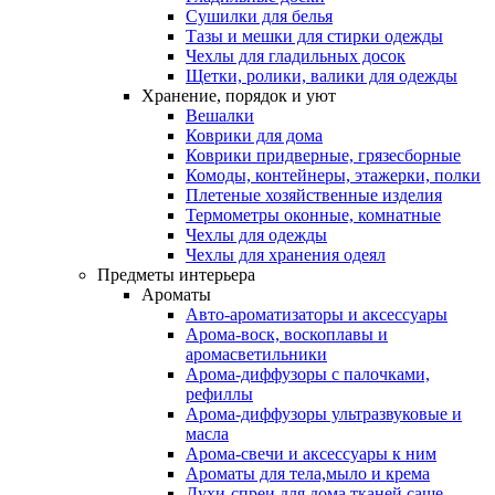
Сушилки для белья
Тазы и мешки для стирки одежды
Чехлы для гладильных досок
Щетки, ролики, валики для одежды
Хранение, порядок и уют
Вешалки
Коврики для дома
Коврики придверные, грязесборные
Комоды, контейнеры, этажерки, полки
Плетеные хозяйственные изделия
Термометры оконные, комнатные
Чехлы для одежды
Чехлы для хранения одеял
Предметы интерьера
Ароматы
Авто-ароматизаторы и аксессуары
Арома-воск, воскоплавы и
аромасветильники
Арома-диффузоры с палочками,
рефиллы
Арома-диффузоры ультразвуковые и
масла
Арома-свечи и аксессуары к ним
Ароматы для тела,мыло и крема
Духи-спреи для дома,тканей,саше