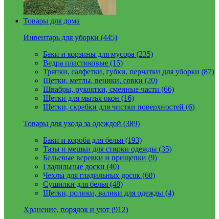
Товары для дома
Инвентарь для уборки (445)
Баки и корзины для мусора (235)
Ведра пластиковые (15)
Тряпки, салфетки, губки, перчатки для уборки (87)
Щетки, метлы, веники, совки (20)
Швабры, рукоятки, сменные части (66)
Щетки для мытья окон (16)
Щетки, скребки для чистки поверхностей (6)
Товары для ухода за одеждой (389)
Баки и короба для белья (193)
Тазы и мешки для стирки одежды (35)
Бельевые веревки и прищепки (9)
Гладильные доски (40)
Чехлы для гладильных досок (60)
Сушилки для белья (48)
Щетки, ролики, валики для одежды (4)
Хранение, порядок и уют (912)