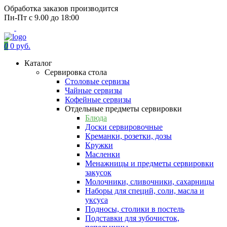
Обработка заказов производится
Пн-Пт с 9.00 до 18:00
0
0 руб.
Каталог
Сервировка стола
Столовые сервизы
Чайные сервизы
Кофейные сервизы
Отдельные предметы сервировки
Блюда
Доски сервировочные
Креманки, розетки, дозы
Кружки
Масленки
Менажницы и предметы сервировки
закусок
Молочники, сливочники, сахарницы
Наборы для специй, соли, масла и
уксуса
Подносы, столики в постель
Подставки для зубочисток,