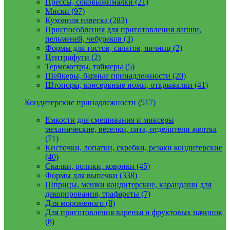
Прессы, соковыжималки (21)
Миски (97)
Кухонная навеска (283)
Приспособления для приготовления лапши,
пельменей, чебуреков (3)
Формы для тостов, салатов, яичниц (2)
Центрифуги (2)
Термометры, таймеры (5)
Шейкеры, барные принадлежности (20)
Штопоры, консервные ножи, открывалки (41)
Кондитерские принадлежности (517)
Емкости для смешивания и миксеры
механические, веселки, сита, отделители желтка
(71)
Кисточки, лопатки, скребки, резаки кондитерские
(40)
Скалки, ролики, коврики (45)
Формы для выпечки (338)
Шприцы, мешки кондитерские, карандаши для
декорирования, трафареты (7)
Для мороженого (8)
Для приготовления варенья и фруктовых начинок
(8)