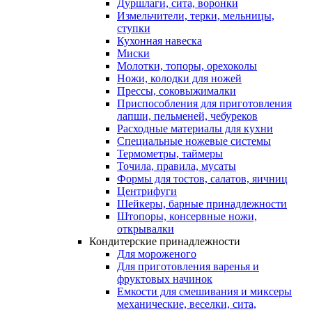
Дуршлаги, сита, воронки
Измельчители, терки, мельницы,
ступки
Кухонная навеска
Миски
Молотки, топоры, орехоколы
Ножи, колодки для ножей
Прессы, соковыжималки
Приспособления для приготовления
лапши, пельменей, чебуреков
Расходные материалы для кухни
Специальные ножевые системы
Термометры, таймеры
Точила, правила, мусаты
Формы для тостов, салатов, яичниц
Центрифуги
Шейкеры, барные принадлежности
Штопоры, консервные ножи,
открывалки
Кондитерские принадлежности
Для мороженого
Для приготовления варенья и
фруктовых начинок
Емкости для смешивания и миксеры
механические, веселки, сита,