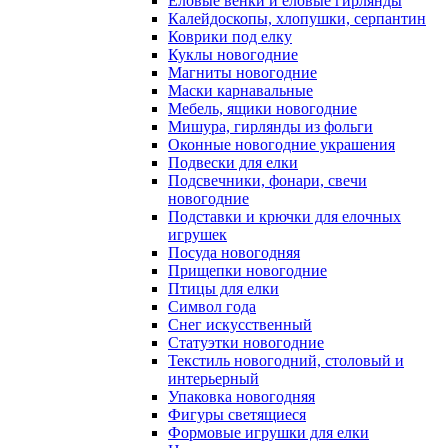
Еловые венки и еловые гирлянды
Калейдоскопы, хлопушки, серпантин
Коврики под елку
Куклы новогодние
Магниты новогодние
Маски карнавальные
Мебель, ящики новогодние
Мишура, гирлянды из фольги
Оконные новогодние украшения
Подвески для елки
Подсвечники, фонари, свечи
новогодние
Подставки и крючки для елочных
игрушек
Посуда новогодняя
Прищепки новогодние
Птицы для елки
Символ года
Снег искусственный
Статуэтки новогодние
Текстиль новогодний, столовый и
интерьерный
Упаковка новогодняя
Фигуры светящиеся
Формовые игрушки для елки