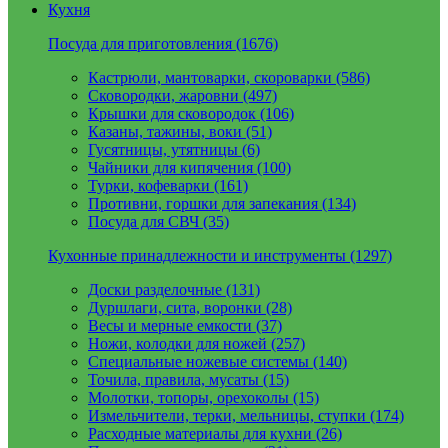
Кухня
Посуда для приготовления (1676)
Кастрюли, мантоварки, скороварки (586)
Сковородки, жаровни (497)
Крышки для сковородок (106)
Казаны, тажины, воки (51)
Гусятницы, утятницы (6)
Чайники для кипячения (100)
Турки, кофеварки (161)
Противни, горшки для запекания (134)
Посуда для СВЧ (35)
Кухонные принадлежности и инструменты (1297)
Доски разделочные (131)
Дуршлаги, сита, воронки (28)
Весы и мерные емкости (37)
Ножи, колодки для ножей (257)
Специальные ножевые системы (140)
Точила, правила, мусаты (15)
Молотки, топоры, орехоколы (15)
Измельчители, терки, мельницы, ступки (174)
Расходные материалы для кухни (26)