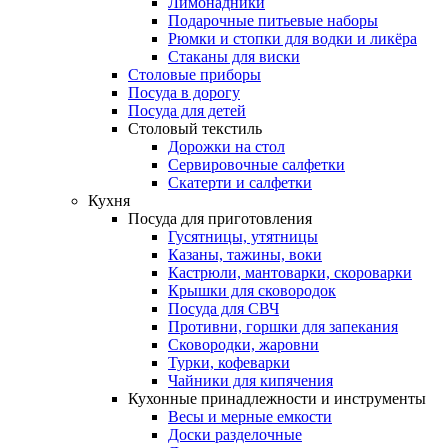
Лимонадники
Подарочные питьевые наборы
Рюмки и стопки для водки и ликёра
Стаканы для виски
Столовые приборы
Посуда в дорогу
Посуда для детей
Столовый текстиль
Дорожки на стол
Сервировочные салфетки
Скатерти и салфетки
Кухня
Посуда для приготовления
Гусятницы, утятницы
Казаны, тажины, воки
Кастрюли, мантоварки, скороварки
Крышки для сковородок
Посуда для СВЧ
Противни, горшки для запекания
Сковородки, жаровни
Турки, кофеварки
Чайники для кипячения
Кухонные принадлежности и инструменты
Весы и мерные емкости
Доски разделочные