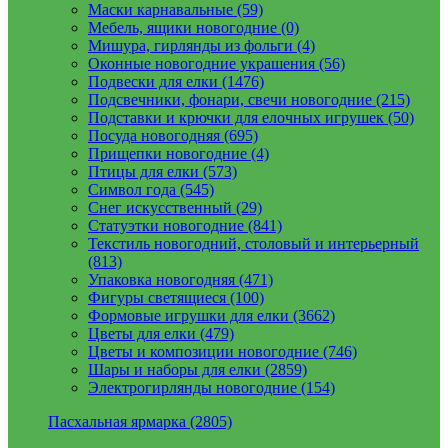
Маски карнавальные (59)
Мебель, ящики новогодние (0)
Мишура, гирлянды из фольги (4)
Оконные новогодние украшения (56)
Подвески для елки (1476)
Подсвечники, фонари, свечи новогодние (215)
Подставки и крючки для елочных игрушек (50)
Посуда новогодняя (695)
Прищепки новогодние (4)
Птицы для елки (573)
Символ года (545)
Снег искусственный (29)
Статуэтки новогодние (841)
Текстиль новогодний, столовый и интерьерный
(813)
Упаковка новогодняя (471)
Фигуры светящиеся (100)
Формовые игрушки для елки (3662)
Цветы для елки (479)
Цветы и композиции новогодние (746)
Шары и наборы для елки (2859)
Электрогирлянды новогодние (154)
Пасхальная ярмарка (2805)