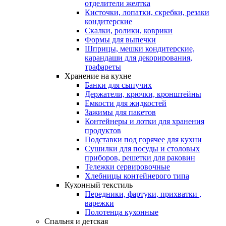
отделители желтка
Кисточки, лопатки, скребки, резаки
кондитерские
Скалки, ролики, коврики
Формы для выпечки
Шприцы, мешки кондитерские,
карандаши для декорирования,
трафареты
Хранение на кухне
Банки для сыпучих
Держатели, крючки, кронштейны
Емкости для жидкостей
Зажимы для пакетов
Контейнеры и лотки для хранения
продуктов
Подставки под горячее для кухни
Сушилки для посуды и столовых
приборов, решетки для раковин
Тележки сервировочные
Хлебницы контейнерого типа
Кухонный текстиль
Передники, фартуки, прихватки ,
варежки
Полотенца кухонные
Спальня и детская