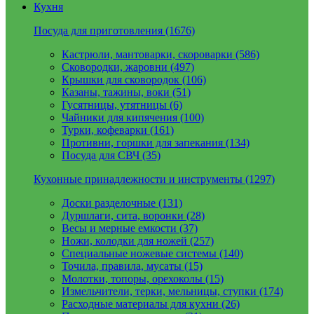
Кухня
Посуда для приготовления (1676)
Кастрюли, мантоварки, скороварки (586)
Сковородки, жаровни (497)
Крышки для сковородок (106)
Казаны, тажины, воки (51)
Гусятницы, утятницы (6)
Чайники для кипячения (100)
Турки, кофеварки (161)
Противни, горшки для запекания (134)
Посуда для СВЧ (35)
Кухонные принадлежности и инструменты (1297)
Доски разделочные (131)
Дуршлаги, сита, воронки (28)
Весы и мерные емкости (37)
Ножи, колодки для ножей (257)
Специальные ножевые системы (140)
Точила, правила, мусаты (15)
Молотки, топоры, орехоколы (15)
Измельчители, терки, мельницы, ступки (174)
Расходные материалы для кухни (26)