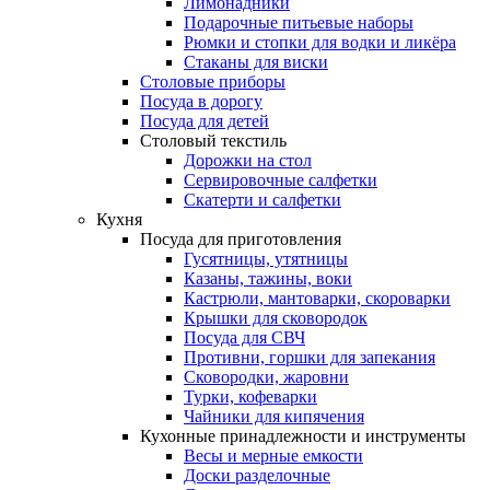
Лимонадники
Подарочные питьевые наборы
Рюмки и стопки для водки и ликёра
Стаканы для виски
Столовые приборы
Посуда в дорогу
Посуда для детей
Столовый текстиль
Дорожки на стол
Сервировочные салфетки
Скатерти и салфетки
Кухня
Посуда для приготовления
Гусятницы, утятницы
Казаны, тажины, воки
Кастрюли, мантоварки, скороварки
Крышки для сковородок
Посуда для СВЧ
Противни, горшки для запекания
Сковородки, жаровни
Турки, кофеварки
Чайники для кипячения
Кухонные принадлежности и инструменты
Весы и мерные емкости
Доски разделочные