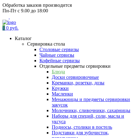
Обработка заказов производится
Пн-Пт с 9.00 до 18:00
0
0 руб.
Каталог
Сервировка стола
Столовые сервизы
Чайные сервизы
Кофейные сервизы
Отдельные предметы сервировки
Блюда
Доски сервировочные
Креманки, розетки, дозы
Кружки
Масленки
Менажницы и предметы сервировки
закусок
Молочники, сливочники, сахарницы
Наборы для специй, соли, масла и
уксуса
Подносы, столики в постель
Подставки для зубочисток,