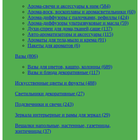
Арома-свечи и аксессуары к ним (584)
Арома-воск, воскоплавы и аромасветильники (60)
Арома-диффузоры с палочками, рефиллы (424)
Арома-диффузоры ультразвуковые и масла (59)
Духи-спреи для дома,тканей,саше (137)
Авто-ароматизаторы и аксессуары (115)
Ароматы для тела,мыло и крема (91)
Пакеты для ароматов (6)
Вазы (806)
Вазы для цветов, кашпо, колонны (689)
Вазы и блюда декоративные (117)
Искусственные цветы и фрукты (488)
Светильники декоративные (27)
Подсвечники и свечи (243)
Зеркала интерьерные и рамы для зеркал (29)
Вешалки напольные, настенные, газетницы,
зонтичницы (37)