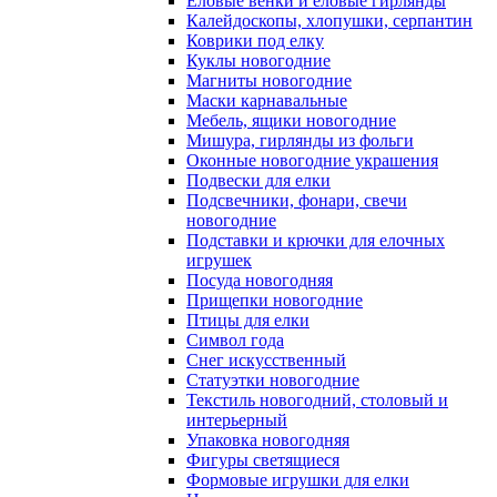
Еловые венки и еловые гирлянды
Калейдоскопы, хлопушки, серпантин
Коврики под елку
Куклы новогодние
Магниты новогодние
Маски карнавальные
Мебель, ящики новогодние
Мишура, гирлянды из фольги
Оконные новогодние украшения
Подвески для елки
Подсвечники, фонари, свечи
новогодние
Подставки и крючки для елочных
игрушек
Посуда новогодняя
Прищепки новогодние
Птицы для елки
Символ года
Снег искусственный
Статуэтки новогодние
Текстиль новогодний, столовый и
интерьерный
Упаковка новогодняя
Фигуры светящиеся
Формовые игрушки для елки