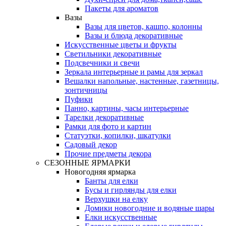
Пакеты для ароматов
Вазы
Вазы для цветов, кашпо, колонны
Вазы и блюда декоративные
Искусственные цветы и фрукты
Светильники декоративные
Подсвечники и свечи
Зеркала интерьерные и рамы для зеркал
Вешалки напольные, настенные, газетницы,
зонтичницы
Пуфики
Панно, картины, часы интерьерные
Тарелки декоративные
Рамки для фото и картин
Статуэтки, копилки, шкатулки
Садовый декор
Прочие предметы декора
СЕЗОННЫЕ ЯРМАРКИ
Новогодняя ярмарка
Банты для елки
Бусы и гирлянды для елки
Верхушки на елку
Домики новогодние и водяные шары
Елки искусственные