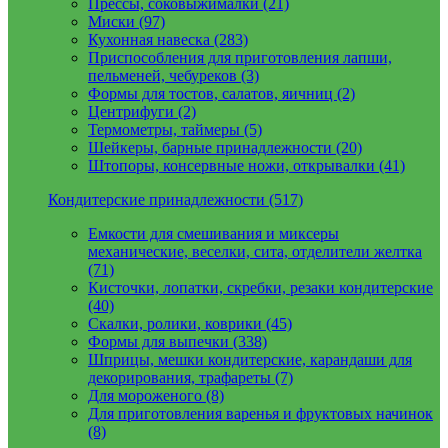
Прессы, соковыжималки (21)
Миски (97)
Кухонная навеска (283)
Приспособления для приготовления лапши,
пельменей, чебуреков (3)
Формы для тостов, салатов, яичниц (2)
Центрифуги (2)
Термометры, таймеры (5)
Шейкеры, барные принадлежности (20)
Штопоры, консервные ножи, открывалки (41)
Кондитерские принадлежности (517)
Емкости для смешивания и миксеры
механические, веселки, сита, отделители желтка
(71)
Кисточки, лопатки, скребки, резаки кондитерские
(40)
Скалки, ролики, коврики (45)
Формы для выпечки (338)
Шприцы, мешки кондитерские, карандаши для
декорирования, трафареты (7)
Для мороженого (8)
Для приготовления варенья и фруктовых начинок
(8)