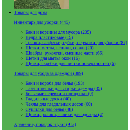
Товары для дома
Инвентарь для уборки (445)
Баки и корзины для мусора (235)
Ведра пластиковые (15)
Тряпки, салфетки, губки, перчатки для уборки (87)
Щетки, метлы, веники, совки (20)
Швабры, рукоятки, сменные части (66)
Щетки для мытья окон (16)
Щетки, скребки для чистки поверхностей (6)
Товары для ухода за одеждой (389)
Баки и короба для белья (193)
Тазы и мешки для стирки одежды (35)
Бельевые веревки и прищепки (9)
Гладильные доски (40)
Чехлы для гладильных досок (60)
Сушилки для белья (48)
Щетки, ролики, валики для одежды (4)
Хранение, порядок и уют (912)