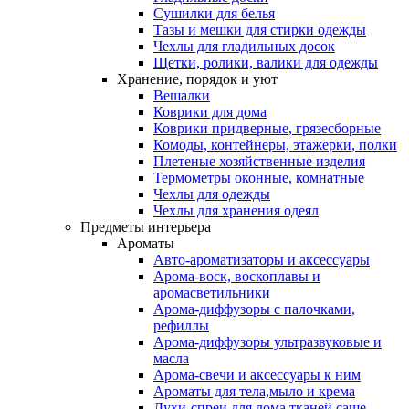
Сушилки для белья
Тазы и мешки для стирки одежды
Чехлы для гладильных досок
Щетки, ролики, валики для одежды
Хранение, порядок и уют
Вешалки
Коврики для дома
Коврики придверные, грязесборные
Комоды, контейнеры, этажерки, полки
Плетеные хозяйственные изделия
Термометры оконные, комнатные
Чехлы для одежды
Чехлы для хранения одеял
Предметы интерьера
Ароматы
Авто-ароматизаторы и аксессуары
Арома-воск, воскоплавы и
аромасветильники
Арома-диффузоры с палочками,
рефиллы
Арома-диффузоры ультразвуковые и
масла
Арома-свечи и аксессуары к ним
Ароматы для тела,мыло и крема
Духи-спреи для дома,тканей,саше