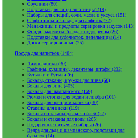
Соусники (80)
Подставки для яиц (пашотницы) (18)
Наборы для специй, соли, масла и уксуса (151)
Салфетницы и кольца для салфеток (72)
Менажницы и предметы сервировки закусок (143)
Фондю, мармиты, блюда с подогревом (26)
Подставки для зубочисток, пепельницы (14)
Доски сервировочные (25)
Посуда для напитков (1484)
Лимонадники (30)
Графины, кувшины, декантеры, штофы (232)
Бутылки и бутыли (6)
Бокалы, стаканы, кружки для пива (60)
Бокалы для вина (405)
Бокалы для шампанского (169)
Рюмки и стопки для водки и ликёра (101)
Бокалы для бренди и коньяка (30)
Стаканы для виски (119)
Бокалы и стаканы для коктейлей (27)
Бокалы и стаканы для воды (265)
Подарочные питьевые наборы (26)
Ведра для льда и шампанского, подставки для
бутылок (14)