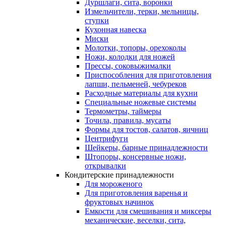
Дуршлаги, сита, воронки
Измельчители, терки, мельницы,
ступки
Кухонная навеска
Миски
Молотки, топоры, орехоколы
Ножи, колодки для ножей
Прессы, соковыжималки
Приспособления для приготовления
лапши, пельменей, чебуреков
Расходные материалы для кухни
Специальные ножевые системы
Термометры, таймеры
Точила, правила, мусаты
Формы для тостов, салатов, яичниц
Центрифуги
Шейкеры, барные принадлежности
Штопоры, консервные ножи,
открывалки
Кондитерские принадлежности
Для мороженого
Для приготовления варенья и
фруктовых начинок
Емкости для смешивания и миксеры
механические, веселки, сита,