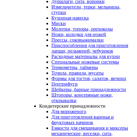
Дуршлаги, сита, воронки
Измельчители, терки, мельницы,
ступки
Кухонная навеска
Миски
Молотки, топоры, орехоколы
Ножи, колодки для ножей
Прессы, соковыжималки
Приспособления для приготовления
лапши, пельменей, чебуреков
Расходные материалы для кухни
Специальные ножевые системы
Термометры, таймеры
Точила, правила, мусаты
Формы для тостов, салатов, яичниц
Центрифуги
Шейкеры, барные принадлежности
Штопоры, консервные ножи,
открывалки
Кондитерские принадлежности
Для мороженого
Для приготовления варенья и
фруктовых начинок
Емкости для смешивания и миксеры
механические, веселки, сита,