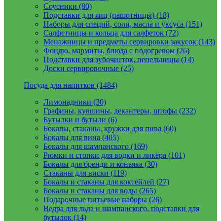
Соусники (80)
Подставки для яиц (пашотницы) (18)
Наборы для специй, соли, масла и уксуса (151)
Салфетницы и кольца для салфеток (72)
Менажницы и предметы сервировки закусок (143)
Фондю, мармиты, блюда с подогревом (26)
Подставки для зубочисток, пепельницы (14)
Доски сервировочные (25)
Посуда для напитков (1484)
Лимонадники (30)
Графины, кувшины, декантеры, штофы (232)
Бутылки и бутыли (6)
Бокалы, стаканы, кружки для пива (60)
Бокалы для вина (405)
Бокалы для шампанского (169)
Рюмки и стопки для водки и ликёра (101)
Бокалы для бренди и коньяка (30)
Стаканы для виски (119)
Бокалы и стаканы для коктейлей (27)
Бокалы и стаканы для воды (265)
Подарочные питьевые наборы (26)
Ведра для льда и шампанского, подставки для
бутылок (14)