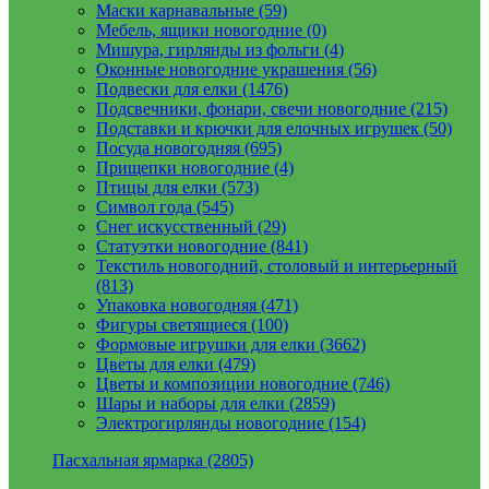
Маски карнавальные (59)
Мебель, ящики новогодние (0)
Мишура, гирлянды из фольги (4)
Оконные новогодние украшения (56)
Подвески для елки (1476)
Подсвечники, фонари, свечи новогодние (215)
Подставки и крючки для елочных игрушек (50)
Посуда новогодняя (695)
Прищепки новогодние (4)
Птицы для елки (573)
Символ года (545)
Снег искусственный (29)
Статуэтки новогодние (841)
Текстиль новогодний, столовый и интерьерный
(813)
Упаковка новогодняя (471)
Фигуры светящиеся (100)
Формовые игрушки для елки (3662)
Цветы для елки (479)
Цветы и композиции новогодние (746)
Шары и наборы для елки (2859)
Электрогирлянды новогодние (154)
Пасхальная ярмарка (2805)