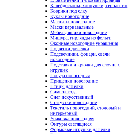
Еловые венки и еловые гирлянды
Калейдоскопы, хлопушки, серпантин
Коврики под елку
Куклы новогодние
Магниты новогодние
Маски карнавальные
Мебель, ящики новогодние
Мишура, гирлянды из фольги
Оконные новогодние украшения
Подвески для елки
Подсвечники, фонари, свечи
новогодние
Подставки и крючки для елочных
игрушек
Посуда новогодняя
Прищепки новогодние
Птицы для елки
Символ года
Снег искусственный
Статуэтки новогодние
Текстиль новогодний, столовый и
интерьерный
Упаковка новогодняя
Фигуры светящиеся
Формовые игрушки для елки