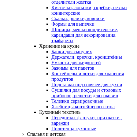
отделители желтка
Кисточки, лопатки, скребки, резаки
кондитерские
Скалки, ролики, коврики
Формы для выпечки
Шприцы, мешки кондитерские,
карандаши для декорирования,
трафареты
Хранение на кухне
Банки для сыпучих
Держатели, крючки, кронштейны
Емкости для жидкостей
Зажимы для пакетов
Контейнеры и лотки для хранения
продуктов
Подставки под горячее для кухни
Сушилки для посуды и столовых
приборов, решетки для раковин
Тележки сервировочные
Хлебницы контейнерого типа
Кухонный текстиль
Передники, фартуки, прихватки ,
варежки
Полотенца кухонные
Спальня и детская