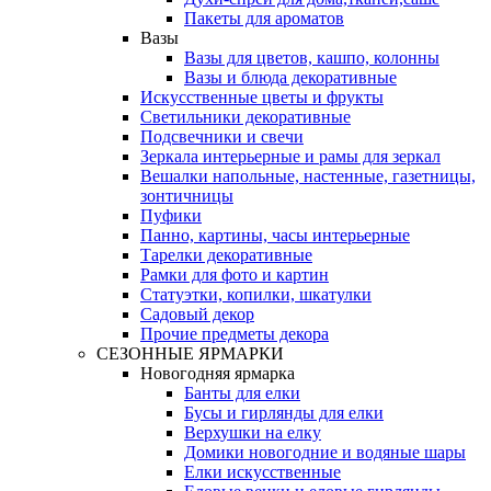
Пакеты для ароматов
Вазы
Вазы для цветов, кашпо, колонны
Вазы и блюда декоративные
Искусственные цветы и фрукты
Светильники декоративные
Подсвечники и свечи
Зеркала интерьерные и рамы для зеркал
Вешалки напольные, настенные, газетницы,
зонтичницы
Пуфики
Панно, картины, часы интерьерные
Тарелки декоративные
Рамки для фото и картин
Статуэтки, копилки, шкатулки
Садовый декор
Прочие предметы декора
СЕЗОННЫЕ ЯРМАРКИ
Новогодняя ярмарка
Банты для елки
Бусы и гирлянды для елки
Верхушки на елку
Домики новогодние и водяные шары
Елки искусственные