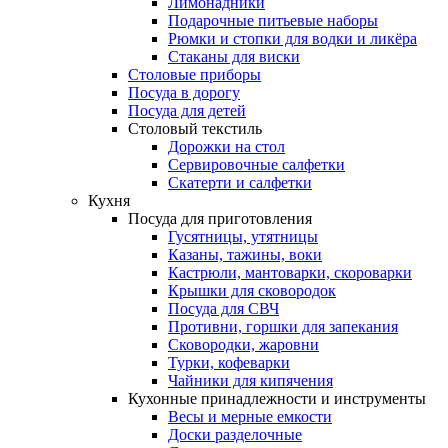
Лимонадники
Подарочные питьевые наборы
Рюмки и стопки для водки и ликёра
Стаканы для виски
Столовые приборы
Посуда в дорогу
Посуда для детей
Столовый текстиль
Дорожки на стол
Сервировочные салфетки
Скатерти и салфетки
Кухня
Посуда для приготовления
Гусятницы, утятницы
Казаны, тажины, воки
Кастрюли, мантоварки, скороварки
Крышки для сковородок
Посуда для СВЧ
Противни, горшки для запекания
Сковородки, жаровни
Турки, кофеварки
Чайники для кипячения
Кухонные принадлежности и инструменты
Весы и мерные емкости
Доски разделочные