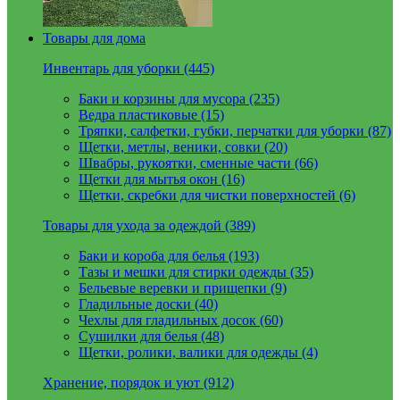
Товары для дома
Инвентарь для уборки (445)
Баки и корзины для мусора (235)
Ведра пластиковые (15)
Тряпки, салфетки, губки, перчатки для уборки (87)
Щетки, метлы, веники, совки (20)
Швабры, рукоятки, сменные части (66)
Щетки для мытья окон (16)
Щетки, скребки для чистки поверхностей (6)
Товары для ухода за одеждой (389)
Баки и короба для белья (193)
Тазы и мешки для стирки одежды (35)
Бельевые веревки и прищепки (9)
Гладильные доски (40)
Чехлы для гладильных досок (60)
Сушилки для белья (48)
Щетки, ролики, валики для одежды (4)
Хранение, порядок и уют (912)