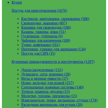
Кухня
Посуда для приготовления (1676)
Кастрюли, мантоварки, скороварки (586)
Сковородки, жаровни (497)
Крышки для сковородок (106)
Казаны, тажины, воки (51)
Гусятницы, утятницы (6)
Чайники для кипячения (100)
Турки, кофеварки (161)
Противни, горшки для запекания (134)
Посуда для СВЧ (35)
Кухонные принадлежности и инструменты (1297)
Доски разделочные (131)
Дуршлаги, сита, воронки (28)
Весы и мерные емкости (37)
Ножи, колодки для ножей (257)
Специальные ножевые системы (140)
Точила, правила, мусаты (15)
Молотки, топоры, орехоколы (15)
Измельчители, терки, мельницы, ступки (174)
Расходные материалы для кухни (26)