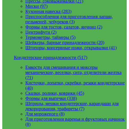
Прессы, соковыжималки (21)
Миски (97)
Кухонная навеска (283)
Приспособления для приготовления лапши,
пельменей, чебуреков (3)
Формы для тостов, салатов, яичниц (2)
Центрифуги (2)
Термометры, таймеры (5)
Шейкеры, барные принадлежности (20)
Штопоры, консервные ножи, открывалки (41)
Кондитерские принадлежности (517)
Емкости для смешивания и миксеры
механические, веселки, сита, отделители желтка
(71)
Кисточки, лопатки, скребки, резаки кондитерские
(40)
Скалки, ролики, коврики (45)
Формы для выпечки (338)
Шприцы, мешки кондитерские, карандаши для
декорирования, трафареты (7)
Для мороженого (8)
Для приготовления варенья и фруктовых начинок
(8)