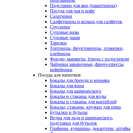
пепельницы
Подставки для яиц (пашотницы)
Посуда для чая и кофе
Салатники
Салфетницы и кольца для салфеток
Соусники
Суповые вазы
Суповые чаши
Тарелки
Тортницы, фруктовницы, этажерки,
хлебницы
Фондю, мармиты, блюда с подогревом
Чайники заварочные, френч-прессы,
кофейники
Посуда для напитков
Бокалы для бренди и коньяка
Бокалы для вина
Бокалы для шампанского
Бокалы и стаканы для воды
Бокалы и стаканы для коктейлей
Бокалы, стаканы, кружки для пива
Бутылки и бутыли
Ведра для льда и шампанского,
подставки для бутылок
Графины, кувшины, декантеры, штофы