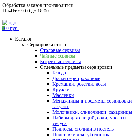
Обработка заказов производится
Пн-Пт с 9.00 до 18:00
0
0 руб.
Каталог
Сервировка стола
Столовые сервизы
Чайные сервизы
Кофейные сервизы
Отдельные предметы сервировки
Блюда
Доски сервировочные
Креманки, розетки, дозы
Кружки
Масленки
Менажницы и предметы сервировки
закусок
Молочники, сливочники, сахарницы
Наборы для специй, соли, масла и
уксуса
Подносы, столики в постель
Подставки для зубочисток,