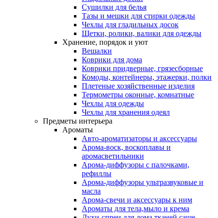
Сушилки для белья
Тазы и мешки для стирки одежды
Чехлы для гладильных досок
Щетки, ролики, валики для одежды
Хранение, порядок и уют
Вешалки
Коврики для дома
Коврики придверные, грязесборные
Комоды, контейнеры, этажерки, полки
Плетеные хозяйственные изделия
Термометры оконные, комнатные
Чехлы для одежды
Чехлы для хранения одеял
Предметы интерьера
Ароматы
Авто-ароматизаторы и аксессуары
Арома-воск, воскоплавы и
аромасветильники
Арома-диффузоры с палочками,
рефиллы
Арома-диффузоры ультразвуковые и
масла
Арома-свечи и аксессуары к ним
Ароматы для тела,мыло и крема
Духи-спреи для дома,тканей,саше