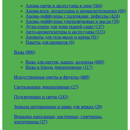
Арома-свечи и аксессуары к ним (584)
Арома-воск, воскоплавы и аромасветильники (60)
Арома-диффузоры с палочками, рефиллы (424)
Арома-диффузоры ультразвуковые и масла (59)
Духи-спреи для дома,тканей,саше (137)
Авто-ароматизаторы и аксессуары (115)
Ароматы для тела,мыло и крема (91)
Пакеты для ароматов (6)
Вазы (806)
Вазы для цветов, кашпо, колонны (689)
Вазы и блюда декоративные (117)
Искусственные цветы и фрукты (488)
Светильники декоративные (27)
Подсвечники и свечи (243)
Зеркала интерьерные и рамы для зеркал (29)
Вешалки напольные, настенные, газетницы,
зонтичницы (37)