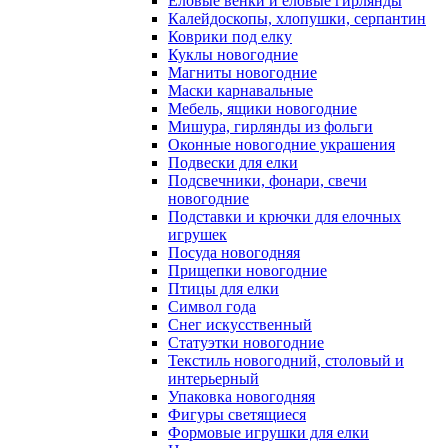
Еловые венки и еловые гирлянды
Калейдоскопы, хлопушки, серпантин
Коврики под елку
Куклы новогодние
Магниты новогодние
Маски карнавальные
Мебель, ящики новогодние
Мишура, гирлянды из фольги
Оконные новогодние украшения
Подвески для елки
Подсвечники, фонари, свечи
новогодние
Подставки и крючки для елочных
игрушек
Посуда новогодняя
Прищепки новогодние
Птицы для елки
Символ года
Снег искусственный
Статуэтки новогодние
Текстиль новогодний, столовый и
интерьерный
Упаковка новогодняя
Фигуры светящиеся
Формовые игрушки для елки