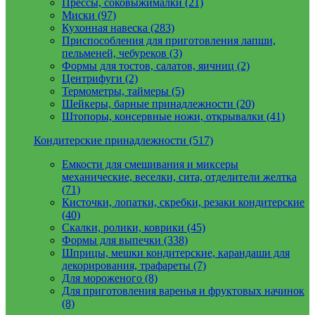
Прессы, соковыжималки (21)
Миски (97)
Кухонная навеска (283)
Приспособления для приготовления лапши,
пельменей, чебуреков (3)
Формы для тостов, салатов, яичниц (2)
Центрифуги (2)
Термометры, таймеры (5)
Шейкеры, барные принадлежности (20)
Штопоры, консервные ножи, открывалки (41)
Кондитерские принадлежности (517)
Емкости для смешивания и миксеры
механические, веселки, сита, отделители желтка
(71)
Кисточки, лопатки, скребки, резаки кондитерские
(40)
Скалки, ролики, коврики (45)
Формы для выпечки (338)
Шприцы, мешки кондитерские, карандаши для
декорирования, трафареты (7)
Для мороженого (8)
Для приготовления варенья и фруктовых начинок
(8)