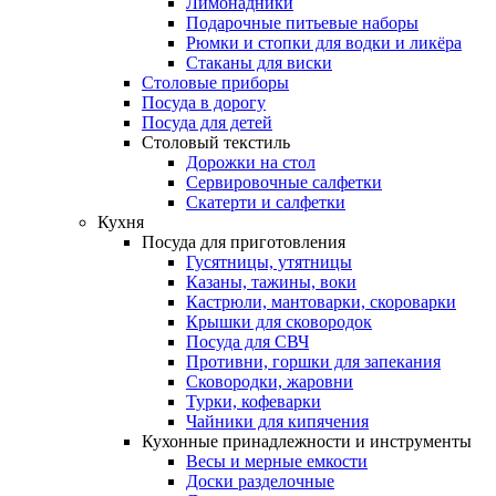
Лимонадники
Подарочные питьевые наборы
Рюмки и стопки для водки и ликёра
Стаканы для виски
Столовые приборы
Посуда в дорогу
Посуда для детей
Столовый текстиль
Дорожки на стол
Сервировочные салфетки
Скатерти и салфетки
Кухня
Посуда для приготовления
Гусятницы, утятницы
Казаны, тажины, воки
Кастрюли, мантоварки, скороварки
Крышки для сковородок
Посуда для СВЧ
Противни, горшки для запекания
Сковородки, жаровни
Турки, кофеварки
Чайники для кипячения
Кухонные принадлежности и инструменты
Весы и мерные емкости
Доски разделочные