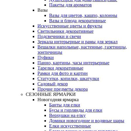
Пакеты для ароматов
Вазы
Вазы для цветов, кашпо, колонны
Вазы и блюда декоративные
Искусственные цветы и фрукты
Светильники декоративные
Подсвечники и свечи
Зеркала интерьерные и рамы для зеркал
Вешалки напольные, настенные, газетницы,
зонтичницы
Пуфики
Панно, картины, часы интерьерные
Тарелки декоративные
Рамки для фото и картин
Статуэтки, копилки, шкатулки
Садовый декор
Прочие предметы декора
СЕЗОННЫЕ ЯРМАРКИ
Новогодняя ярмарка
Банты для елки
Бусы и гирлянды для елки
Верхушки на елку
Домики новогодние и водяные шары
Елки искусственные