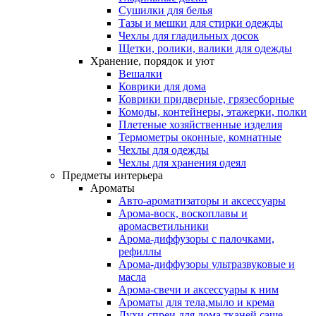
Сушилки для белья
Тазы и мешки для стирки одежды
Чехлы для гладильных досок
Щетки, ролики, валики для одежды
Хранение, порядок и уют
Вешалки
Коврики для дома
Коврики придверные, грязесборные
Комоды, контейнеры, этажерки, полки
Плетеные хозяйственные изделия
Термометры оконные, комнатные
Чехлы для одежды
Чехлы для хранения одеял
Предметы интерьера
Ароматы
Авто-ароматизаторы и аксессуары
Арома-воск, воскоплавы и
аромасветильники
Арома-диффузоры с палочками,
рефиллы
Арома-диффузоры ультразвуковые и
масла
Арома-свечи и аксессуары к ним
Ароматы для тела,мыло и крема
Духи-спреи для дома,тканей,саше