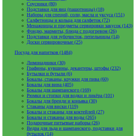
Соусники (80)
Подставки для яиц (пашотницы) (18)
Наборы для специй, соли, масла и уксуса (151)
Салфетницы и кольца для салфеток (72)
Менажницы и предметы сервировки закусок (143)
Фондю, мармиты, блюда с подогревом (26)
Подставки для зубочисток, пепельницы (14)
Доски сервировочные (25)
Посуда для напитков (1484)
Лимонадники (30)
Графины, кувшины, декантеры, штофы (232)
Бутылки и бутыли (6)
Бокалы, стаканы, кружки для пива (60)
Бокалы для вина (405)
Бокалы для шампанского (169)
Рюмки и стопки для водки и ликёра (101)
Бокалы для бренди и коньяка (30)
Стаканы для виски (119)
Бокалы и стаканы для коктейлей (27)
Бокалы и стаканы для воды (265)
Подарочные питьевые наборы (26)
Ведра для льда и шампанского, подставки для
бутылок (14)