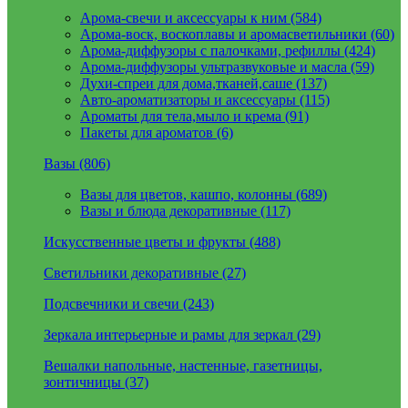
Арома-свечи и аксессуары к ним (584)
Арома-воск, воскоплавы и аромасветильники (60)
Арома-диффузоры с палочками, рефиллы (424)
Арома-диффузоры ультразвуковые и масла (59)
Духи-спреи для дома,тканей,саше (137)
Авто-ароматизаторы и аксессуары (115)
Ароматы для тела,мыло и крема (91)
Пакеты для ароматов (6)
Вазы (806)
Вазы для цветов, кашпо, колонны (689)
Вазы и блюда декоративные (117)
Искусственные цветы и фрукты (488)
Светильники декоративные (27)
Подсвечники и свечи (243)
Зеркала интерьерные и рамы для зеркал (29)
Вешалки напольные, настенные, газетницы,
зонтичницы (37)