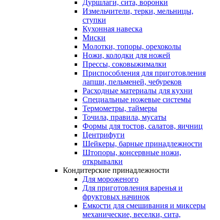
Дуршлаги, сита, воронки
Измельчители, терки, мельницы,
ступки
Кухонная навеска
Миски
Молотки, топоры, орехоколы
Ножи, колодки для ножей
Прессы, соковыжималки
Приспособления для приготовления
лапши, пельменей, чебуреков
Расходные материалы для кухни
Специальные ножевые системы
Термометры, таймеры
Точила, правила, мусаты
Формы для тостов, салатов, яичниц
Центрифуги
Шейкеры, барные принадлежности
Штопоры, консервные ножи,
открывалки
Кондитерские принадлежности
Для мороженого
Для приготовления варенья и
фруктовых начинок
Емкости для смешивания и миксеры
механические, веселки, сита,