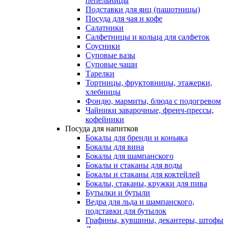
пепельницы
Подставки для яиц (пашотницы)
Посуда для чая и кофе
Салатники
Салфетницы и кольца для салфеток
Соусники
Суповые вазы
Суповые чаши
Тарелки
Тортницы, фруктовницы, этажерки,
хлебницы
Фондю, мармиты, блюда с подогревом
Чайники заварочные, френч-прессы,
кофейники
Посуда для напитков
Бокалы для бренди и коньяка
Бокалы для вина
Бокалы для шампанского
Бокалы и стаканы для воды
Бокалы и стаканы для коктейлей
Бокалы, стаканы, кружки для пива
Бутылки и бутыли
Ведра для льда и шампанского,
подставки для бутылок
Графины, кувшины, декантеры, штофы