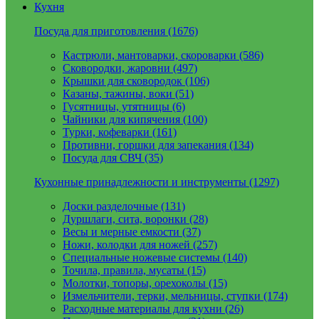
Кухня
Посуда для приготовления (1676)
Кастрюли, мантоварки, скороварки (586)
Сковородки, жаровни (497)
Крышки для сковородок (106)
Казаны, тажины, воки (51)
Гусятницы, утятницы (6)
Чайники для кипячения (100)
Турки, кофеварки (161)
Противни, горшки для запекания (134)
Посуда для СВЧ (35)
Кухонные принадлежности и инструменты (1297)
Доски разделочные (131)
Дуршлаги, сита, воронки (28)
Весы и мерные емкости (37)
Ножи, колодки для ножей (257)
Специальные ножевые системы (140)
Точила, правила, мусаты (15)
Молотки, топоры, орехоколы (15)
Измельчители, терки, мельницы, ступки (174)
Расходные материалы для кухни (26)