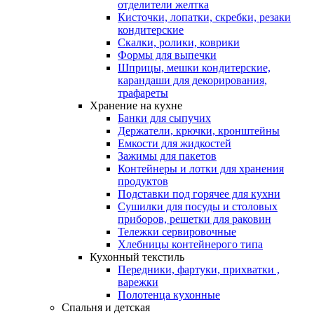
отделители желтка
Кисточки, лопатки, скребки, резаки
кондитерские
Скалки, ролики, коврики
Формы для выпечки
Шприцы, мешки кондитерские,
карандаши для декорирования,
трафареты
Хранение на кухне
Банки для сыпучих
Держатели, крючки, кронштейны
Емкости для жидкостей
Зажимы для пакетов
Контейнеры и лотки для хранения
продуктов
Подставки под горячее для кухни
Сушилки для посуды и столовых
приборов, решетки для раковин
Тележки сервировочные
Хлебницы контейнерого типа
Кухонный текстиль
Передники, фартуки, прихватки ,
варежки
Полотенца кухонные
Спальня и детская