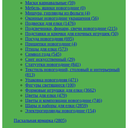
Маски карнавальные (59)
Мебель, ящики новогодние (0)
Мишура, гирлянды из фольги (4)
Оконные новогодние украшения (56)
Подвески для елки (1476)
Подсвечники, фонари, свечи новогодние (215)
Подставки и крючки для елочных игрушек (50)
Посуда новогодняя (695)
Прищепки новогодние (4)
Птицы для елки (573)
Символ года (545)
Снег искусственный (29)
Статуэтки новогодние (841)
Текстиль новогодний, столовый и интерьерный
(813)
Упаковка новогодняя (471)
Фигуры светящиеся (100)
Формовые игрушки для елки (3662)
Цветы для елки (479)
Цветы и композиции новогодние (746)
Шары и наборы для елки (2859)
Электрогирлянды новогодние (154)
Пасхальная ярмарка (2805)