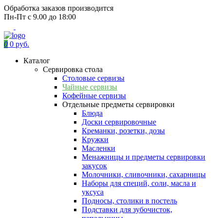
Обработка заказов производится
Пн-Пт с 9.00 до 18:00
0
0 руб.
Каталог
Сервировка стола
Столовые сервизы
Чайные сервизы
Кофейные сервизы
Отдельные предметы сервировки
Блюда
Доски сервировочные
Креманки, розетки, дозы
Кружки
Масленки
Менажницы и предметы сервировки
закусок
Молочники, сливочники, сахарницы
Наборы для специй, соли, масла и
уксуса
Подносы, столики в постель
Подставки для зубочисток,