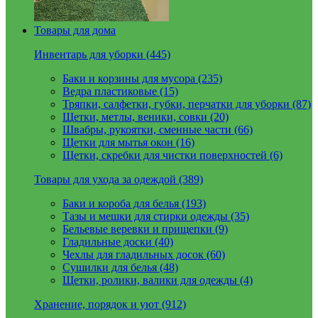
Товары для дома
Инвентарь для уборки (445)
Баки и корзины для мусора (235)
Ведра пластиковые (15)
Тряпки, салфетки, губки, перчатки для уборки (87)
Щетки, метлы, веники, совки (20)
Швабры, рукоятки, сменные части (66)
Щетки для мытья окон (16)
Щетки, скребки для чистки поверхностей (6)
Товары для ухода за одеждой (389)
Баки и короба для белья (193)
Тазы и мешки для стирки одежды (35)
Бельевые веревки и прищепки (9)
Гладильные доски (40)
Чехлы для гладильных досок (60)
Сушилки для белья (48)
Щетки, ролики, валики для одежды (4)
Хранение, порядок и уют (912)