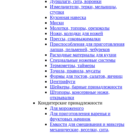
Дуршлаги, сита, воронки
Измельчители, терки, мельницы,
ступки
Кухонная навеска
Миски
Молотки, топоры, орехоколы
Ножи, колодки для ножей
Прессы, соковыжималки
Приспособления для приготовления
лапши, пельменей, чебуреков
Расходные материалы для кухни
Специальные ножевые системы
Термометры, таймеры
Точила, правила, мусаты
Формы для тостов, салатов, яичниц
Центрифуги
Шейкеры, барные принадлежности
Штопоры, консервные ножи,
открывалки
Кондитерские принадлежности
Для мороженого
Для приготовления варенья и
фруктовых начинок
Емкости для смешивания и миксеры
механические, веселки, сита,