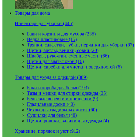
Товары для дома
Инвентарь для уборки (445)
Баки и корзины для мусора (235)
Ведра пластиковые (15)
Тряпки, салфетки, губки, перчатки для уборки (87)
Щетки, метлы, веники, совки (20)
Швабры, рукоятки, сменные части (66)
Щетки для мытья окон (16)
Щетки, скребки для чистки поверхностей (6)
Товары для ухода за одеждой (389)
Баки и короба для белья (193)
Тазы и мешки для стирки одежды (35)
Бельевые веревки и прищепки (9)
Гладильные доски (40)
Чехлы для гладильных досок (60)
Сушилки для белья (48)
Щетки, ролики, валики для одежды (4)
Хранение, порядок и уют (912)