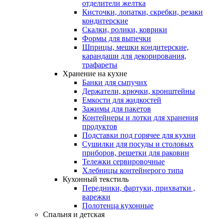
отделители желтка
Кисточки, лопатки, скребки, резаки
кондитерские
Скалки, ролики, коврики
Формы для выпечки
Шприцы, мешки кондитерские,
карандаши для декорирования,
трафареты
Хранение на кухне
Банки для сыпучих
Держатели, крючки, кронштейны
Емкости для жидкостей
Зажимы для пакетов
Контейнеры и лотки для хранения
продуктов
Подставки под горячее для кухни
Сушилки для посуды и столовых
приборов, решетки для раковин
Тележки сервировочные
Хлебницы контейнерого типа
Кухонный текстиль
Передники, фартуки, прихватки ,
варежки
Полотенца кухонные
Спальня и детская