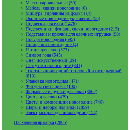
Маски карнавальные (59)
Мебель, ящики новогодние (0)
Мишура, гирлянды из фольги (4)
Оконные новогодние украшения (56)
Подвески для елки (1476)
Подсвечники, фонари, свечи новогодние (215)
Подставки и крючки для елочных игрушек (50)
Посуда новогодняя (695)
Прищепки новогодние (4)
Птицы для елки (573)
Символ года (545)
Снег искусственный (29)
Статуэтки новогодние (841)
Текстиль новогодний, столовый и интерьерный
(813)
Упаковка новогодняя (471)
Фигуры светящиеся (100)
Формовые игрушки для елки (3662)
Цветы для елки (479)
Цветы и композиции новогодние (746)
Шары и наборы для елки (2859)
Электрогирлянды новогодние (154)
Пасхальная ярмарка (2805)