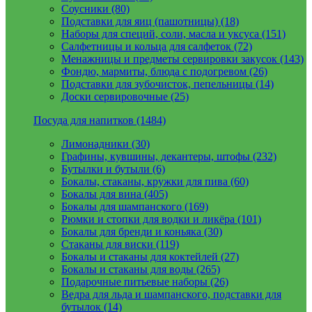
Соусники (80)
Подставки для яиц (пашотницы) (18)
Наборы для специй, соли, масла и уксуса (151)
Салфетницы и кольца для салфеток (72)
Менажницы и предметы сервировки закусок (143)
Фондю, мармиты, блюда с подогревом (26)
Подставки для зубочисток, пепельницы (14)
Доски сервировочные (25)
Посуда для напитков (1484)
Лимонадники (30)
Графины, кувшины, декантеры, штофы (232)
Бутылки и бутыли (6)
Бокалы, стаканы, кружки для пива (60)
Бокалы для вина (405)
Бокалы для шампанского (169)
Рюмки и стопки для водки и ликёра (101)
Бокалы для бренди и коньяка (30)
Стаканы для виски (119)
Бокалы и стаканы для коктейлей (27)
Бокалы и стаканы для воды (265)
Подарочные питьевые наборы (26)
Ведра для льда и шампанского, подставки для
бутылок (14)