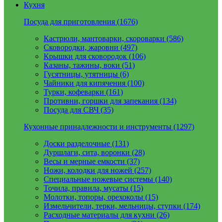
Кухня
Посуда для приготовления (1676)
Кастрюли, мантоварки, скороварки (586)
Сковородки, жаровни (497)
Крышки для сковородок (106)
Казаны, тажины, воки (51)
Гусятницы, утятницы (6)
Чайники для кипячения (100)
Турки, кофеварки (161)
Противни, горшки для запекания (134)
Посуда для СВЧ (35)
Кухонные принадлежности и инструменты (1297)
Доски разделочные (131)
Дуршлаги, сита, воронки (28)
Весы и мерные емкости (37)
Ножи, колодки для ножей (257)
Специальные ножевые системы (140)
Точила, правила, мусаты (15)
Молотки, топоры, орехоколы (15)
Измельчители, терки, мельницы, ступки (174)
Расходные материалы для кухни (26)