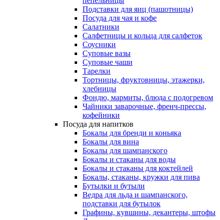
пепельницы
Подставки для яиц (пашотницы)
Посуда для чая и кофе
Салатники
Салфетницы и кольца для салфеток
Соусники
Суповые вазы
Суповые чаши
Тарелки
Тортницы, фруктовницы, этажерки,
хлебницы
Фондю, мармиты, блюда с подогревом
Чайники заварочные, френч-прессы,
кофейники
Посуда для напитков
Бокалы для бренди и коньяка
Бокалы для вина
Бокалы для шампанского
Бокалы и стаканы для воды
Бокалы и стаканы для коктейлей
Бокалы, стаканы, кружки для пива
Бутылки и бутыли
Ведра для льда и шампанского,
подставки для бутылок
Графины, кувшины, декантеры, штофы