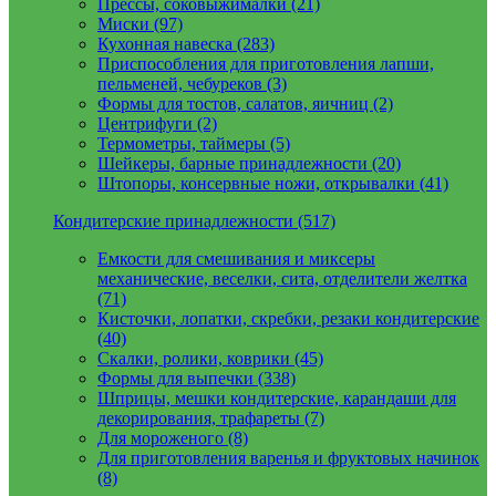
Прессы, соковыжималки (21)
Миски (97)
Кухонная навеска (283)
Приспособления для приготовления лапши,
пельменей, чебуреков (3)
Формы для тостов, салатов, яичниц (2)
Центрифуги (2)
Термометры, таймеры (5)
Шейкеры, барные принадлежности (20)
Штопоры, консервные ножи, открывалки (41)
Кондитерские принадлежности (517)
Емкости для смешивания и миксеры
механические, веселки, сита, отделители желтка
(71)
Кисточки, лопатки, скребки, резаки кондитерские
(40)
Скалки, ролики, коврики (45)
Формы для выпечки (338)
Шприцы, мешки кондитерские, карандаши для
декорирования, трафареты (7)
Для мороженого (8)
Для приготовления варенья и фруктовых начинок
(8)