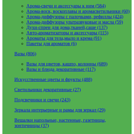
Арома-свечи и аксессуары к ним (584)
Арома-воск, воскоплавы и аромасветильники (60)
Арома-диффузоры с палочками, рефиллы (424)
Арома-диффузоры ультразвуковые и масла (59)
Духи-спреи для дома,тканей,саше (137)
Авто-ароматизаторы и аксессуары (115)
Ароматы для тела,мыло и крема (91)
Пакеты для ароматов (6)
Вазы (806)
Вазы для цветов, кашпо, колонны (689)
Вазы и блюда декоративные (117)
Искусственные цветы и фрукты (488)
Светильники декоративные (27)
Подсвечники и свечи (243)
Зеркала интерьерные и рамы для зеркал (29)
Вешалки напольные, настенные, газетницы,
зонтичницы (37)