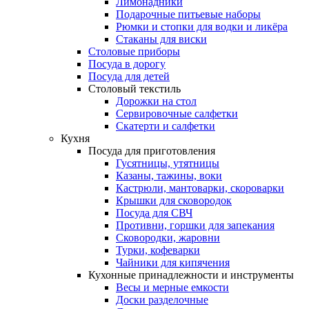
Лимонадники
Подарочные питьевые наборы
Рюмки и стопки для водки и ликёра
Стаканы для виски
Столовые приборы
Посуда в дорогу
Посуда для детей
Столовый текстиль
Дорожки на стол
Сервировочные салфетки
Скатерти и салфетки
Кухня
Посуда для приготовления
Гусятницы, утятницы
Казаны, тажины, воки
Кастрюли, мантоварки, скороварки
Крышки для сковородок
Посуда для СВЧ
Противни, горшки для запекания
Сковородки, жаровни
Турки, кофеварки
Чайники для кипячения
Кухонные принадлежности и инструменты
Весы и мерные емкости
Доски разделочные