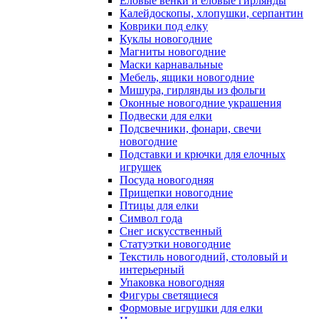
Еловые венки и еловые гирлянды
Калейдоскопы, хлопушки, серпантин
Коврики под елку
Куклы новогодние
Магниты новогодние
Маски карнавальные
Мебель, ящики новогодние
Мишура, гирлянды из фольги
Оконные новогодние украшения
Подвески для елки
Подсвечники, фонари, свечи
новогодние
Подставки и крючки для елочных
игрушек
Посуда новогодняя
Прищепки новогодние
Птицы для елки
Символ года
Снег искусственный
Статуэтки новогодние
Текстиль новогодний, столовый и
интерьерный
Упаковка новогодняя
Фигуры светящиеся
Формовые игрушки для елки