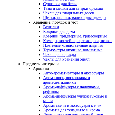
Сушилки для белья
Тазы и мешки для стирки одежды
Чехлы для гладильных досок
Щетки, ролики, валики для одежды
Хранение, порядок и уют
Вешалки
Коврики для дома
Коврики придверные, грязесборные
Комоды, контейнеры, этажерки, полки
Плетеные хозяйственные изделия
Термометры оконные, комнатные
Чехлы для одежды
Чехлы для хранения одеял
Предметы интерьера
Ароматы
Авто-ароматизаторы и аксессуары
Арома-воск, воскоплавы и
аромасветильники
Арома-диффузоры с палочками,
рефиллы
Арома-диффузоры ультразвуковые и
масла
Арома-свечи и аксессуары к ним
Ароматы для тела,мыло и крема
Духи-спреи для дома,тканей,саше