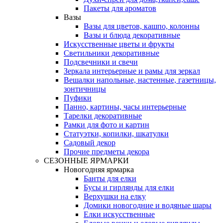
Пакеты для ароматов
Вазы
Вазы для цветов, кашпо, колонны
Вазы и блюда декоративные
Искусственные цветы и фрукты
Светильники декоративные
Подсвечники и свечи
Зеркала интерьерные и рамы для зеркал
Вешалки напольные, настенные, газетницы,
зонтичницы
Пуфики
Панно, картины, часы интерьерные
Тарелки декоративные
Рамки для фото и картин
Статуэтки, копилки, шкатулки
Садовый декор
Прочие предметы декора
СЕЗОННЫЕ ЯРМАРКИ
Новогодняя ярмарка
Банты для елки
Бусы и гирлянды для елки
Верхушки на елку
Домики новогодние и водяные шары
Елки искусственные