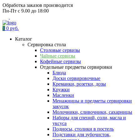
Обработка заказов производится
Пн-Пт с 9.00 до 18:00
0
0 руб.
Каталог
Сервировка стола
Столовые сервизы
Чайные сервизы
Кофейные сервизы
Отдельные предметы сервировки
Блюда
Доски сервировочные
Креманки, розетки, дозы
Кружки
Масленки
Менажницы и предметы сервировки
закусок
Молочники, сливочники, сахарницы
Наборы для специй, соли, масла и
уксуса
Подносы, столики в постель
Подставки для зубочисток,