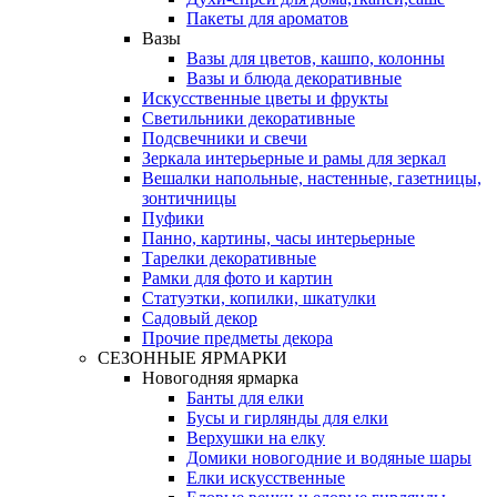
Пакеты для ароматов
Вазы
Вазы для цветов, кашпо, колонны
Вазы и блюда декоративные
Искусственные цветы и фрукты
Светильники декоративные
Подсвечники и свечи
Зеркала интерьерные и рамы для зеркал
Вешалки напольные, настенные, газетницы,
зонтичницы
Пуфики
Панно, картины, часы интерьерные
Тарелки декоративные
Рамки для фото и картин
Статуэтки, копилки, шкатулки
Садовый декор
Прочие предметы декора
СЕЗОННЫЕ ЯРМАРКИ
Новогодняя ярмарка
Банты для елки
Бусы и гирлянды для елки
Верхушки на елку
Домики новогодние и водяные шары
Елки искусственные