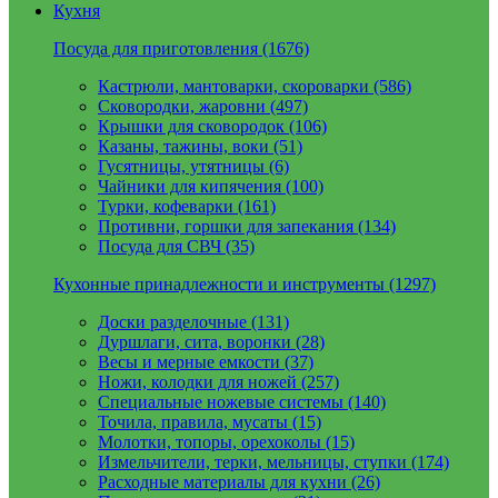
Кухня
Посуда для приготовления (1676)
Кастрюли, мантоварки, скороварки (586)
Сковородки, жаровни (497)
Крышки для сковородок (106)
Казаны, тажины, воки (51)
Гусятницы, утятницы (6)
Чайники для кипячения (100)
Турки, кофеварки (161)
Противни, горшки для запекания (134)
Посуда для СВЧ (35)
Кухонные принадлежности и инструменты (1297)
Доски разделочные (131)
Дуршлаги, сита, воронки (28)
Весы и мерные емкости (37)
Ножи, колодки для ножей (257)
Специальные ножевые системы (140)
Точила, правила, мусаты (15)
Молотки, топоры, орехоколы (15)
Измельчители, терки, мельницы, ступки (174)
Расходные материалы для кухни (26)