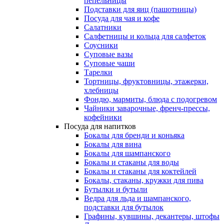
пепельницы
Подставки для яиц (пашотницы)
Посуда для чая и кофе
Салатники
Салфетницы и кольца для салфеток
Соусники
Суповые вазы
Суповые чаши
Тарелки
Тортницы, фруктовницы, этажерки,
хлебницы
Фондю, мармиты, блюда с подогревом
Чайники заварочные, френч-прессы,
кофейники
Посуда для напитков
Бокалы для бренди и коньяка
Бокалы для вина
Бокалы для шампанского
Бокалы и стаканы для воды
Бокалы и стаканы для коктейлей
Бокалы, стаканы, кружки для пива
Бутылки и бутыли
Ведра для льда и шампанского,
подставки для бутылок
Графины, кувшины, декантеры, штофы