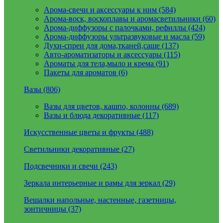
Арома-свечи и аксессуары к ним (584)
Арома-воск, воскоплавы и аромасветильники (60)
Арома-диффузоры с палочками, рефиллы (424)
Арома-диффузоры ультразвуковые и масла (59)
Духи-спреи для дома,тканей,саше (137)
Авто-ароматизаторы и аксессуары (115)
Ароматы для тела,мыло и крема (91)
Пакеты для ароматов (6)
Вазы (806)
Вазы для цветов, кашпо, колонны (689)
Вазы и блюда декоративные (117)
Искусственные цветы и фрукты (488)
Светильники декоративные (27)
Подсвечники и свечи (243)
Зеркала интерьерные и рамы для зеркал (29)
Вешалки напольные, настенные, газетницы,
зонтичницы (37)