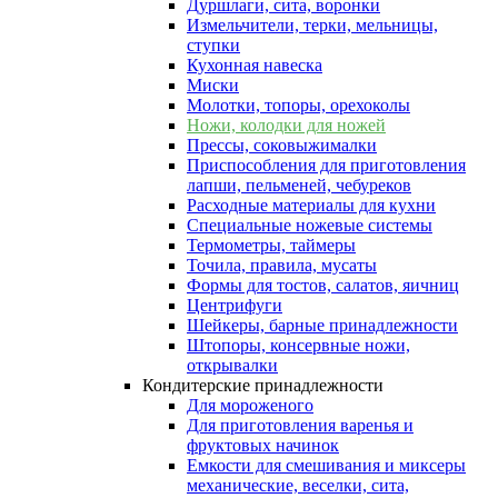
Дуршлаги, сита, воронки
Измельчители, терки, мельницы,
ступки
Кухонная навеска
Миски
Молотки, топоры, орехоколы
Ножи, колодки для ножей
Прессы, соковыжималки
Приспособления для приготовления
лапши, пельменей, чебуреков
Расходные материалы для кухни
Специальные ножевые системы
Термометры, таймеры
Точила, правила, мусаты
Формы для тостов, салатов, яичниц
Центрифуги
Шейкеры, барные принадлежности
Штопоры, консервные ножи,
открывалки
Кондитерские принадлежности
Для мороженого
Для приготовления варенья и
фруктовых начинок
Емкости для смешивания и миксеры
механические, веселки, сита,