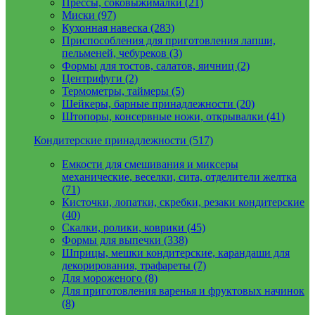
Прессы, соковыжималки (21)
Миски (97)
Кухонная навеска (283)
Приспособления для приготовления лапши,
пельменей, чебуреков (3)
Формы для тостов, салатов, яичниц (2)
Центрифуги (2)
Термометры, таймеры (5)
Шейкеры, барные принадлежности (20)
Штопоры, консервные ножи, открывалки (41)
Кондитерские принадлежности (517)
Емкости для смешивания и миксеры
механические, веселки, сита, отделители желтка
(71)
Кисточки, лопатки, скребки, резаки кондитерские
(40)
Скалки, ролики, коврики (45)
Формы для выпечки (338)
Шприцы, мешки кондитерские, карандаши для
декорирования, трафареты (7)
Для мороженого (8)
Для приготовления варенья и фруктовых начинок
(8)