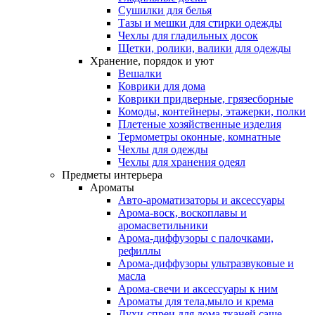
Сушилки для белья
Тазы и мешки для стирки одежды
Чехлы для гладильных досок
Щетки, ролики, валики для одежды
Хранение, порядок и уют
Вешалки
Коврики для дома
Коврики придверные, грязесборные
Комоды, контейнеры, этажерки, полки
Плетеные хозяйственные изделия
Термометры оконные, комнатные
Чехлы для одежды
Чехлы для хранения одеял
Предметы интерьера
Ароматы
Авто-ароматизаторы и аксессуары
Арома-воск, воскоплавы и
аромасветильники
Арома-диффузоры с палочками,
рефиллы
Арома-диффузоры ультразвуковые и
масла
Арома-свечи и аксессуары к ним
Ароматы для тела,мыло и крема
Духи-спреи для дома,тканей,саше