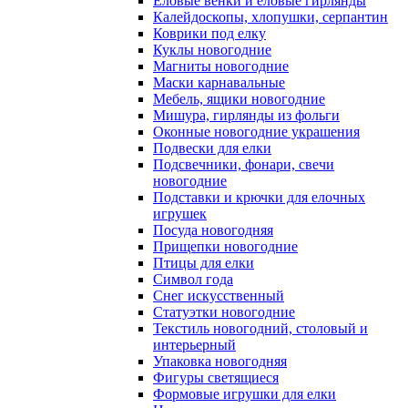
Еловые венки и еловые гирлянды
Калейдоскопы, хлопушки, серпантин
Коврики под елку
Куклы новогодние
Магниты новогодние
Маски карнавальные
Мебель, ящики новогодние
Мишура, гирлянды из фольги
Оконные новогодние украшения
Подвески для елки
Подсвечники, фонари, свечи
новогодние
Подставки и крючки для елочных
игрушек
Посуда новогодняя
Прищепки новогодние
Птицы для елки
Символ года
Снег искусственный
Статуэтки новогодние
Текстиль новогодний, столовый и
интерьерный
Упаковка новогодняя
Фигуры светящиеся
Формовые игрушки для елки