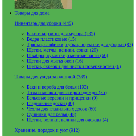
Товары для дома
Инвентарь для уборки (445)
Баки и корзины для мусора (235)
Ведра пластиковые (15)
Тряпки, салфетки, губки, перчатки для уборки (87)
Щетки, метлы, веники, совки (20)
Швабры, рукоятки, сменные части (66)
Щетки для мытья окон (16)
Щетки, скребки для чистки поверхностей (6)
Товары для ухода за одеждой (389)
Баки и короба для белья (193)
Тазы и мешки для стирки одежды (35)
Бельевые веревки и прищепки (9)
Гладильные доски (40)
Чехлы для гладильных досок (60)
Сушилки для белья (48)
Щетки, ролики, валики для одежды (4)
Хранение, порядок и уют (912)