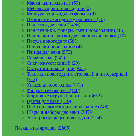
Маски карнавальные (59)
Мебель, ящики новогодние (0)
Мишура, гирлянды из фольги (4)
Оконные новогодние украшения (56)
Подвески для елки (1476)
Подсвечники, фонари, свечи новогодние (215)
Подставки и крючки для елочных игрушек (50)
Посуда новогодняя (695)
Прищепки новогодние (4)
Птицы для елки (573)
Символ года (545)
Снег искусственный (29)
Статуэтки новогодние (841)
Текстиль новогодний, столовый и интерьерный
(813)
Упаковка новогодняя (471)
Фигуры светящиеся (100)
Формовые игрушки для елки (3662)
Цветы для елки (479)
Цветы и композиции новогодние (746)
Шары и наборы для елки (2859)
Электрогирлянды новогодние (154)
Пасхальная ярмарка (2805)