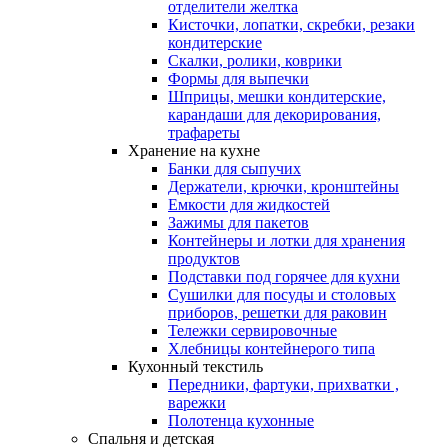
отделители желтка
Кисточки, лопатки, скребки, резаки
кондитерские
Скалки, ролики, коврики
Формы для выпечки
Шприцы, мешки кондитерские,
карандаши для декорирования,
трафареты
Хранение на кухне
Банки для сыпучих
Держатели, крючки, кронштейны
Емкости для жидкостей
Зажимы для пакетов
Контейнеры и лотки для хранения
продуктов
Подставки под горячее для кухни
Сушилки для посуды и столовых
приборов, решетки для раковин
Тележки сервировочные
Хлебницы контейнерого типа
Кухонный текстиль
Передники, фартуки, прихватки ,
варежки
Полотенца кухонные
Спальня и детская