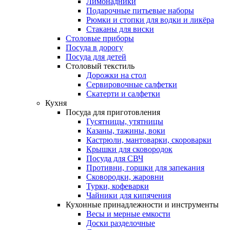
Лимонадники
Подарочные питьевые наборы
Рюмки и стопки для водки и ликёра
Стаканы для виски
Столовые приборы
Посуда в дорогу
Посуда для детей
Столовый текстиль
Дорожки на стол
Сервировочные салфетки
Скатерти и салфетки
Кухня
Посуда для приготовления
Гусятницы, утятницы
Казаны, тажины, воки
Кастрюли, мантоварки, скороварки
Крышки для сковородок
Посуда для СВЧ
Противни, горшки для запекания
Сковородки, жаровни
Турки, кофеварки
Чайники для кипячения
Кухонные принадлежности и инструменты
Весы и мерные емкости
Доски разделочные