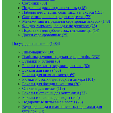
Соусники (80)
Подставки для яиц (пашотницы) (18)
Наборы для специй, соли, масла и уксуса (151)
Салфетницы и кольца для салфеток (72)
Менажницы и предметы сервировки закусок (143)
Фондю, мармиты, блюда с подогревом (26)
Подставки для зубочисток, пепельницы (14)
Доски сервировочные (25)
Посуда для напитков (1484)
Лимонадники (30)
Графины, кувшины, декантеры, штофы (232)
Бутылки и бутыли (6)
Бокалы, стаканы, кружки для пива (60)
Бокалы для вина (405)
Бокалы для шампанского (169)
Рюмки и стопки для водки и ликёра (101)
Бокалы для бренди и коньяка (30)
Стаканы для виски (119)
Бокалы и стаканы для коктейлей (27)
Бокалы и стаканы для воды (265)
Подарочные питьевые наборы (26)
Ведра для льда и шампанского, подставки для
бутылок (14)