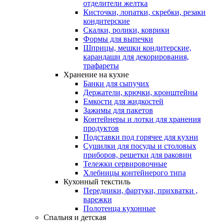
отделители желтка
Кисточки, лопатки, скребки, резаки
кондитерские
Скалки, ролики, коврики
Формы для выпечки
Шприцы, мешки кондитерские,
карандаши для декорирования,
трафареты
Хранение на кухне
Банки для сыпучих
Держатели, крючки, кронштейны
Емкости для жидкостей
Зажимы для пакетов
Контейнеры и лотки для хранения
продуктов
Подставки под горячее для кухни
Сушилки для посуды и столовых
приборов, решетки для раковин
Тележки сервировочные
Хлебницы контейнерого типа
Кухонный текстиль
Передники, фартуки, прихватки ,
варежки
Полотенца кухонные
Спальня и детская