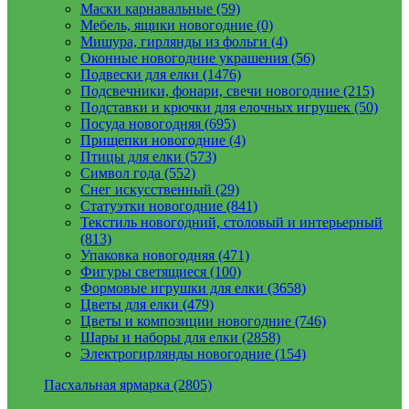
Маски карнавальные (59)
Мебель, ящики новогодние (0)
Мишура, гирлянды из фольги (4)
Оконные новогодние украшения (56)
Подвески для елки (1476)
Подсвечники, фонари, свечи новогодние (215)
Подставки и крючки для елочных игрушек (50)
Посуда новогодняя (695)
Прищепки новогодние (4)
Птицы для елки (573)
Символ года (552)
Снег искусственный (29)
Статуэтки новогодние (841)
Текстиль новогодний, столовый и интерьерный
(813)
Упаковка новогодняя (471)
Фигуры светящиеся (100)
Формовые игрушки для елки (3658)
Цветы для елки (479)
Цветы и композиции новогодние (746)
Шары и наборы для елки (2858)
Электрогирлянды новогодние (154)
Пасхальная ярмарка (2805)