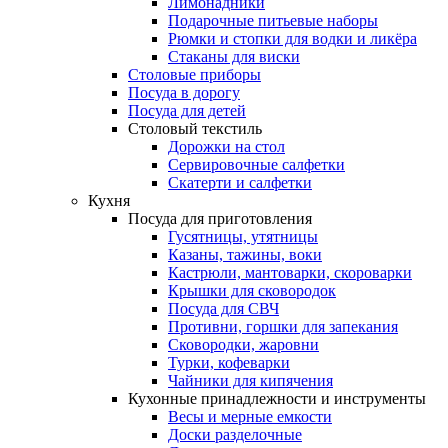
Лимонадники
Подарочные питьевые наборы
Рюмки и стопки для водки и ликёра
Стаканы для виски
Столовые приборы
Посуда в дорогу
Посуда для детей
Столовый текстиль
Дорожки на стол
Сервировочные салфетки
Скатерти и салфетки
Кухня
Посуда для приготовления
Гусятницы, утятницы
Казаны, тажины, воки
Кастрюли, мантоварки, скороварки
Крышки для сковородок
Посуда для СВЧ
Противни, горшки для запекания
Сковородки, жаровни
Турки, кофеварки
Чайники для кипячения
Кухонные принадлежности и инструменты
Весы и мерные емкости
Доски разделочные