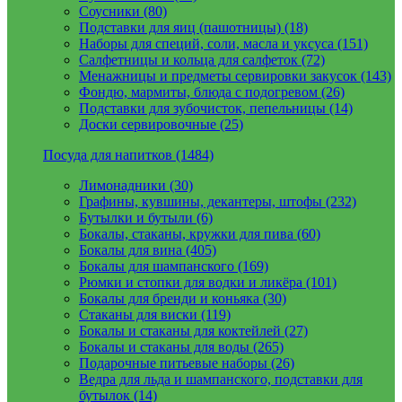
Соусники (80)
Подставки для яиц (пашотницы) (18)
Наборы для специй, соли, масла и уксуса (151)
Салфетницы и кольца для салфеток (72)
Менажницы и предметы сервировки закусок (143)
Фондю, мармиты, блюда с подогревом (26)
Подставки для зубочисток, пепельницы (14)
Доски сервировочные (25)
Посуда для напитков (1484)
Лимонадники (30)
Графины, кувшины, декантеры, штофы (232)
Бутылки и бутыли (6)
Бокалы, стаканы, кружки для пива (60)
Бокалы для вина (405)
Бокалы для шампанского (169)
Рюмки и стопки для водки и ликёра (101)
Бокалы для бренди и коньяка (30)
Стаканы для виски (119)
Бокалы и стаканы для коктейлей (27)
Бокалы и стаканы для воды (265)
Подарочные питьевые наборы (26)
Ведра для льда и шампанского, подставки для
бутылок (14)