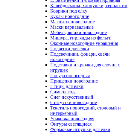
Еловые венки и еловые гирлянды
Калейдоскопы, хлопушки, серпантин
Коврики под елку
Куклы новогодние
Магниты новогодние
Маски карнавальные
Мебель, ящики новогодние
Мишура, гирлянды из фольги
Оконные новогодние украшения
Подвески для елки
Подсвечники, фонари, свечи
новогодние
Подставки и крючки для елочных
игрушек
Посуда новогодняя
Прищепки новогодние
Птицы для елки
Символ года
Снег искусственный
Статуэтки новогодние
Текстиль новогодний, столовый и
интерьерный
Упаковка новогодняя
Фигуры светящиеся
Формовые игрушки для елки