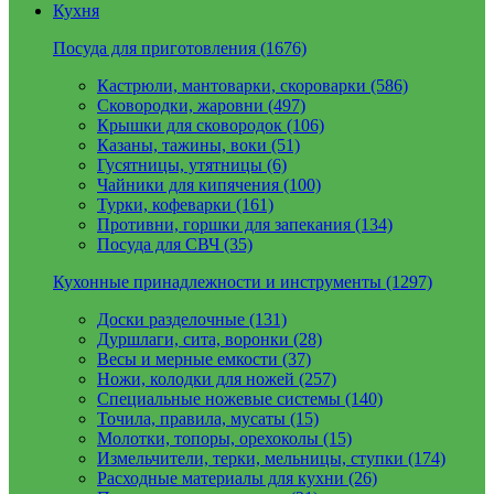
Кухня
Посуда для приготовления (1676)
Кастрюли, мантоварки, скороварки (586)
Сковородки, жаровни (497)
Крышки для сковородок (106)
Казаны, тажины, воки (51)
Гусятницы, утятницы (6)
Чайники для кипячения (100)
Турки, кофеварки (161)
Противни, горшки для запекания (134)
Посуда для СВЧ (35)
Кухонные принадлежности и инструменты (1297)
Доски разделочные (131)
Дуршлаги, сита, воронки (28)
Весы и мерные емкости (37)
Ножи, колодки для ножей (257)
Специальные ножевые системы (140)
Точила, правила, мусаты (15)
Молотки, топоры, орехоколы (15)
Измельчители, терки, мельницы, ступки (174)
Расходные материалы для кухни (26)