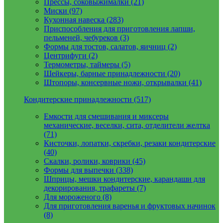
Прессы, соковыжималки (21)
Миски (97)
Кухонная навеска (283)
Приспособления для приготовления лапши,
пельменей, чебуреков (3)
Формы для тостов, салатов, яичниц (2)
Центрифуги (2)
Термометры, таймеры (5)
Шейкеры, барные принадлежности (20)
Штопоры, консервные ножи, открывалки (41)
Кондитерские принадлежности (517)
Емкости для смешивания и миксеры
механические, веселки, сита, отделители желтка
(71)
Кисточки, лопатки, скребки, резаки кондитерские
(40)
Скалки, ролики, коврики (45)
Формы для выпечки (338)
Шприцы, мешки кондитерские, карандаши для
декорирования, трафареты (7)
Для мороженого (8)
Для приготовления варенья и фруктовых начинок
(8)