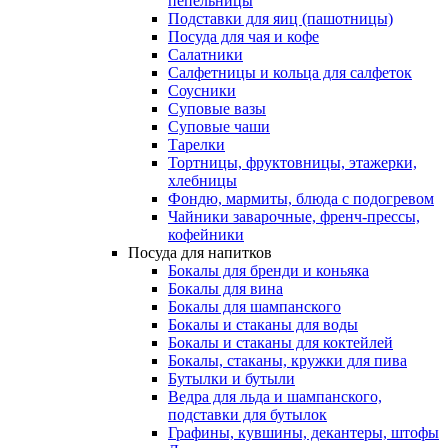
пепельницы
Подставки для яиц (пашотницы)
Посуда для чая и кофе
Салатники
Салфетницы и кольца для салфеток
Соусники
Суповые вазы
Суповые чаши
Тарелки
Тортницы, фруктовницы, этажерки,
хлебницы
Фондю, мармиты, блюда с подогревом
Чайники заварочные, френч-прессы,
кофейники
Посуда для напитков
Бокалы для бренди и коньяка
Бокалы для вина
Бокалы для шампанского
Бокалы и стаканы для воды
Бокалы и стаканы для коктейлей
Бокалы, стаканы, кружки для пива
Бутылки и бутыли
Ведра для льда и шампанского,
подставки для бутылок
Графины, кувшины, декантеры, штофы