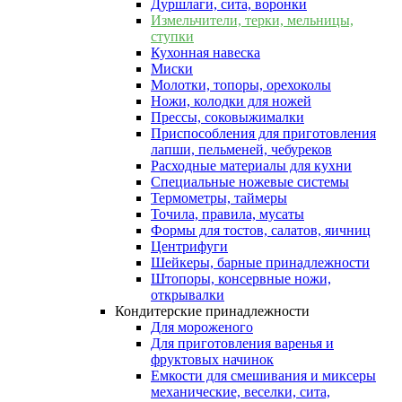
Дуршлаги, сита, воронки
Измельчители, терки, мельницы,
ступки
Кухонная навеска
Миски
Молотки, топоры, орехоколы
Ножи, колодки для ножей
Прессы, соковыжималки
Приспособления для приготовления
лапши, пельменей, чебуреков
Расходные материалы для кухни
Специальные ножевые системы
Термометры, таймеры
Точила, правила, мусаты
Формы для тостов, салатов, яичниц
Центрифуги
Шейкеры, барные принадлежности
Штопоры, консервные ножи,
открывалки
Кондитерские принадлежности
Для мороженого
Для приготовления варенья и
фруктовых начинок
Емкости для смешивания и миксеры
механические, веселки, сита,