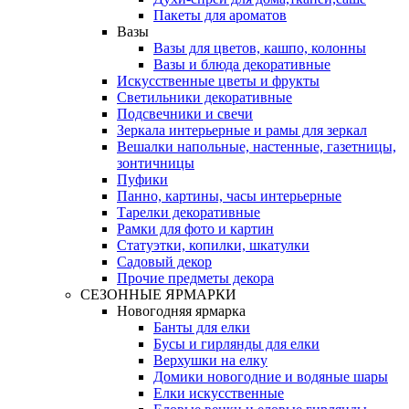
Пакеты для ароматов
Вазы
Вазы для цветов, кашпо, колонны
Вазы и блюда декоративные
Искусственные цветы и фрукты
Светильники декоративные
Подсвечники и свечи
Зеркала интерьерные и рамы для зеркал
Вешалки напольные, настенные, газетницы,
зонтичницы
Пуфики
Панно, картины, часы интерьерные
Тарелки декоративные
Рамки для фото и картин
Статуэтки, копилки, шкатулки
Садовый декор
Прочие предметы декора
СЕЗОННЫЕ ЯРМАРКИ
Новогодняя ярмарка
Банты для елки
Бусы и гирлянды для елки
Верхушки на елку
Домики новогодние и водяные шары
Елки искусственные