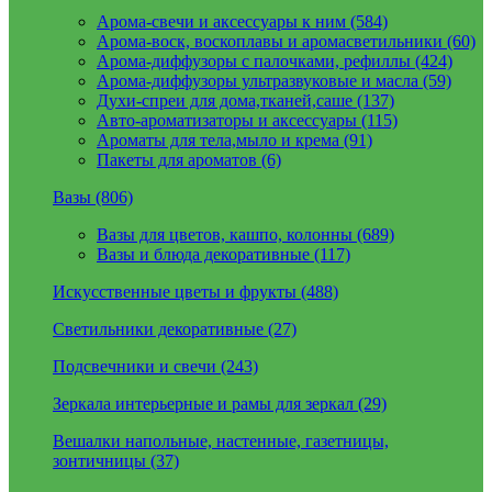
Арома-свечи и аксессуары к ним (584)
Арома-воск, воскоплавы и аромасветильники (60)
Арома-диффузоры с палочками, рефиллы (424)
Арома-диффузоры ультразвуковые и масла (59)
Духи-спреи для дома,тканей,саше (137)
Авто-ароматизаторы и аксессуары (115)
Ароматы для тела,мыло и крема (91)
Пакеты для ароматов (6)
Вазы (806)
Вазы для цветов, кашпо, колонны (689)
Вазы и блюда декоративные (117)
Искусственные цветы и фрукты (488)
Светильники декоративные (27)
Подсвечники и свечи (243)
Зеркала интерьерные и рамы для зеркал (29)
Вешалки напольные, настенные, газетницы,
зонтичницы (37)