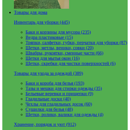
Товары для дома
Инвентарь для уборки (445)
Баки и корзины для мусора (235)
Ведра пластиковые (15)
Тряпки, салфетки, губки, перчатки для уборки (87)
Щетки, метлы, веники, совки (20)
Швабры, рукоятки, сменные части (66)
Щетки для мытья окон (16)
Щетки, скребки для чистки поверхностей (6)
Товары для ухода за одеждой (389)
Баки и короба для белья (193)
Тазы и мешки для стирки одежды (35)
Бельевые веревки и прищепки (9)
Гладильные доски (40)
Чехлы для гладильных досок (60)
Сушилки для белья (48)
Щетки, ролики, валики для одежды (4)
Хранение, порядок и уют (912)