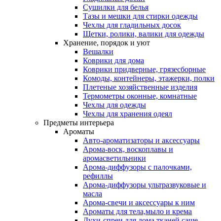
Сушилки для белья
Тазы и мешки для стирки одежды
Чехлы для гладильных досок
Щетки, ролики, валики для одежды
Хранение, порядок и уют
Вешалки
Коврики для дома
Коврики придверные, грязесборные
Комоды, контейнеры, этажерки, полки
Плетеные хозяйственные изделия
Термометры оконные, комнатные
Чехлы для одежды
Чехлы для хранения одеял
Предметы интерьера
Ароматы
Авто-ароматизаторы и аксессуары
Арома-воск, воскоплавы и
аромасветильники
Арома-диффузоры с палочками,
рефиллы
Арома-диффузоры ультразвуковые и
масла
Арома-свечи и аксессуары к ним
Ароматы для тела,мыло и крема
Духи-спреи для дома,тканей,саше