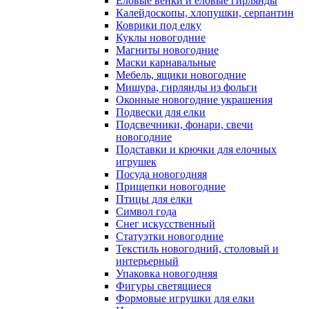
Еловые венки и еловые гирлянды
Калейдоскопы, хлопушки, серпантин
Коврики под елку
Куклы новогодние
Магниты новогодние
Маски карнавальные
Мебель, ящики новогодние
Мишура, гирлянды из фольги
Оконные новогодние украшения
Подвески для елки
Подсвечники, фонари, свечи
новогодние
Подставки и крючки для елочных
игрушек
Посуда новогодняя
Прищепки новогодние
Птицы для елки
Символ года
Снег искусственный
Статуэтки новогодние
Текстиль новогодний, столовый и
интерьерный
Упаковка новогодняя
Фигуры светящиеся
Формовые игрушки для елки