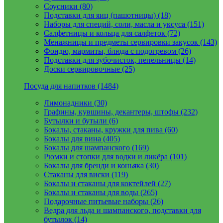
Соусники (80)
Подставки для яиц (пашотницы) (18)
Наборы для специй, соли, масла и уксуса (151)
Салфетницы и кольца для салфеток (72)
Менажницы и предметы сервировки закусок (143)
Фондю, мармиты, блюда с подогревом (26)
Подставки для зубочисток, пепельницы (14)
Доски сервировочные (25)
Посуда для напитков (1484)
Лимонадники (30)
Графины, кувшины, декантеры, штофы (232)
Бутылки и бутыли (6)
Бокалы, стаканы, кружки для пива (60)
Бокалы для вина (405)
Бокалы для шампанского (169)
Рюмки и стопки для водки и ликёра (101)
Бокалы для бренди и коньяка (30)
Стаканы для виски (119)
Бокалы и стаканы для коктейлей (27)
Бокалы и стаканы для воды (265)
Подарочные питьевые наборы (26)
Ведра для льда и шампанского, подставки для
бутылок (14)