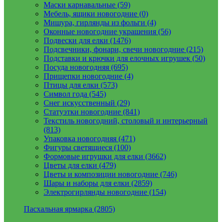
Маски карнавальные (59)
Мебель, ящики новогодние (0)
Мишура, гирлянды из фольги (4)
Оконные новогодние украшения (56)
Подвески для елки (1476)
Подсвечники, фонари, свечи новогодние (215)
Подставки и крючки для елочных игрушек (50)
Посуда новогодняя (695)
Прищепки новогодние (4)
Птицы для елки (573)
Символ года (545)
Снег искусственный (29)
Статуэтки новогодние (841)
Текстиль новогодний, столовый и интерьерный
(813)
Упаковка новогодняя (471)
Фигуры светящиеся (100)
Формовые игрушки для елки (3662)
Цветы для елки (479)
Цветы и композиции новогодние (746)
Шары и наборы для елки (2859)
Электрогирлянды новогодние (154)
Пасхальная ярмарка (2805)