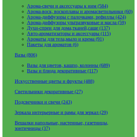
Арома-свечи и аксессуары к ним (584)
Арома-воск, воскоплавы и аромасветильники (60)
Арома-диффузоры с палочками, рефиллы (424)
Арома-диффузоры ультразвуковые и масла (59)
Духи-спреи для дома,тканей,саше (137)
Авто-ароматизаторы и аксессуары (115)
Ароматы для тела,мыло и крема (91)
Пакеты для ароматов (6)
Вазы (806)
Вазы для цветов, кашпо, колонны (689)
Вазы и блюда декоративные (117)
Искусственные цветы и фрукты (488)
Светильники декоративные (27)
Подсвечники и свечи (243)
Зеркала интерьерные и рамы для зеркал (29)
Вешалки напольные, настенные, газетницы,
зонтичницы (37)