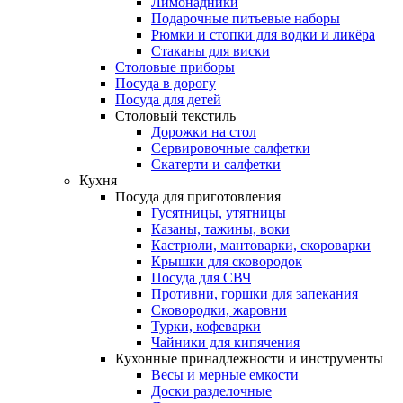
Лимонадники
Подарочные питьевые наборы
Рюмки и стопки для водки и ликёра
Стаканы для виски
Столовые приборы
Посуда в дорогу
Посуда для детей
Столовый текстиль
Дорожки на стол
Сервировочные салфетки
Скатерти и салфетки
Кухня
Посуда для приготовления
Гусятницы, утятницы
Казаны, тажины, воки
Кастрюли, мантоварки, скороварки
Крышки для сковородок
Посуда для СВЧ
Противни, горшки для запекания
Сковородки, жаровни
Турки, кофеварки
Чайники для кипячения
Кухонные принадлежности и инструменты
Весы и мерные емкости
Доски разделочные