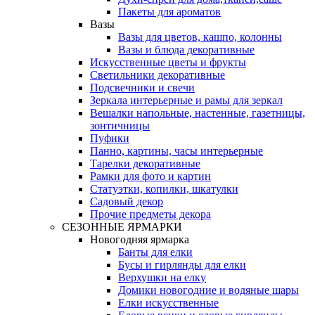
Пакеты для ароматов
Вазы
Вазы для цветов, кашпо, колонны
Вазы и блюда декоративные
Искусственные цветы и фрукты
Светильники декоративные
Подсвечники и свечи
Зеркала интерьерные и рамы для зеркал
Вешалки напольные, настенные, газетницы,
зонтичницы
Пуфики
Панно, картины, часы интерьерные
Тарелки декоративные
Рамки для фото и картин
Статуэтки, копилки, шкатулки
Садовый декор
Прочие предметы декора
СЕЗОННЫЕ ЯРМАРКИ
Новогодняя ярмарка
Банты для елки
Бусы и гирлянды для елки
Верхушки на елку
Домики новогодние и водяные шары
Елки искусственные