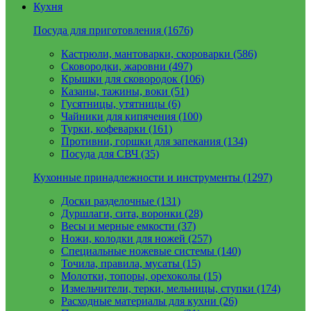
Кухня
Посуда для приготовления (1676)
Кастрюли, мантоварки, скороварки (586)
Сковородки, жаровни (497)
Крышки для сковородок (106)
Казаны, тажины, воки (51)
Гусятницы, утятницы (6)
Чайники для кипячения (100)
Турки, кофеварки (161)
Противни, горшки для запекания (134)
Посуда для СВЧ (35)
Кухонные принадлежности и инструменты (1297)
Доски разделочные (131)
Дуршлаги, сита, воронки (28)
Весы и мерные емкости (37)
Ножи, колодки для ножей (257)
Специальные ножевые системы (140)
Точила, правила, мусаты (15)
Молотки, топоры, орехоколы (15)
Измельчители, терки, мельницы, ступки (174)
Расходные материалы для кухни (26)