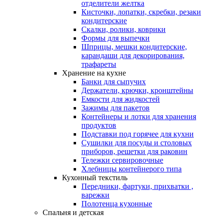
отделители желтка
Кисточки, лопатки, скребки, резаки
кондитерские
Скалки, ролики, коврики
Формы для выпечки
Шприцы, мешки кондитерские,
карандаши для декорирования,
трафареты
Хранение на кухне
Банки для сыпучих
Держатели, крючки, кронштейны
Емкости для жидкостей
Зажимы для пакетов
Контейнеры и лотки для хранения
продуктов
Подставки под горячее для кухни
Сушилки для посуды и столовых
приборов, решетки для раковин
Тележки сервировочные
Хлебницы контейнерого типа
Кухонный текстиль
Передники, фартуки, прихватки ,
варежки
Полотенца кухонные
Спальня и детская