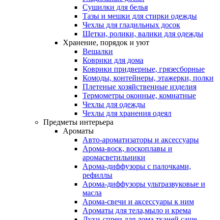
Сушилки для белья
Тазы и мешки для стирки одежды
Чехлы для гладильных досок
Щетки, ролики, валики для одежды
Хранение, порядок и уют
Вешалки
Коврики для дома
Коврики придверные, грязесборные
Комоды, контейнеры, этажерки, полки
Плетеные хозяйственные изделия
Термометры оконные, комнатные
Чехлы для одежды
Чехлы для хранения одеял
Предметы интерьера
Ароматы
Авто-ароматизаторы и аксессуары
Арома-воск, воскоплавы и
аромасветильники
Арома-диффузоры с палочками,
рефиллы
Арома-диффузоры ультразвуковые и
масла
Арома-свечи и аксессуары к ним
Ароматы для тела,мыло и крема
Духи-спреи для дома,тканей,саше