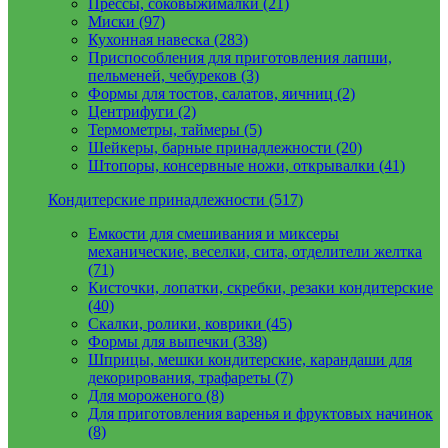
Прессы, соковыжималки (21)
Миски (97)
Кухонная навеска (283)
Приспособления для приготовления лапши,
пельменей, чебуреков (3)
Формы для тостов, салатов, яичниц (2)
Центрифуги (2)
Термометры, таймеры (5)
Шейкеры, барные принадлежности (20)
Штопоры, консервные ножи, открывалки (41)
Кондитерские принадлежности (517)
Емкости для смешивания и миксеры
механические, веселки, сита, отделители желтка
(71)
Кисточки, лопатки, скребки, резаки кондитерские
(40)
Скалки, ролики, коврики (45)
Формы для выпечки (338)
Шприцы, мешки кондитерские, карандаши для
декорирования, трафареты (7)
Для мороженого (8)
Для приготовления варенья и фруктовых начинок
(8)