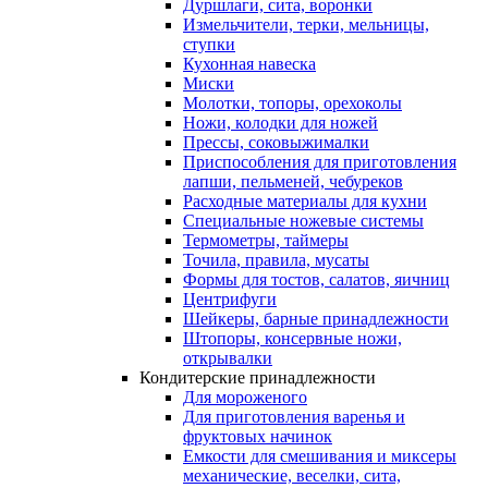
Дуршлаги, сита, воронки
Измельчители, терки, мельницы,
ступки
Кухонная навеска
Миски
Молотки, топоры, орехоколы
Ножи, колодки для ножей
Прессы, соковыжималки
Приспособления для приготовления
лапши, пельменей, чебуреков
Расходные материалы для кухни
Специальные ножевые системы
Термометры, таймеры
Точила, правила, мусаты
Формы для тостов, салатов, яичниц
Центрифуги
Шейкеры, барные принадлежности
Штопоры, консервные ножи,
открывалки
Кондитерские принадлежности
Для мороженого
Для приготовления варенья и
фруктовых начинок
Емкости для смешивания и миксеры
механические, веселки, сита,