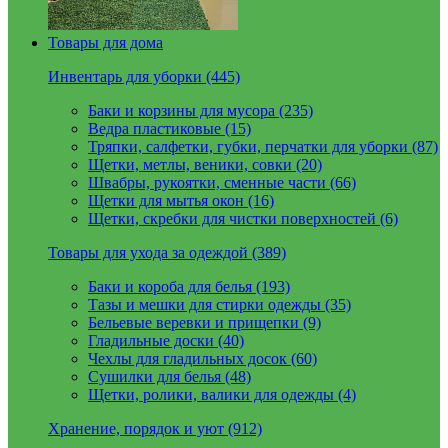
Товары для дома
Инвентарь для уборки (445)
Баки и корзины для мусора (235)
Ведра пластиковые (15)
Тряпки, салфетки, губки, перчатки для уборки (87)
Щетки, метлы, веники, совки (20)
Швабры, рукоятки, сменные части (66)
Щетки для мытья окон (16)
Щетки, скребки для чистки поверхностей (6)
Товары для ухода за одеждой (389)
Баки и короба для белья (193)
Тазы и мешки для стирки одежды (35)
Бельевые веревки и прищепки (9)
Гладильные доски (40)
Чехлы для гладильных досок (60)
Сушилки для белья (48)
Щетки, ролики, валики для одежды (4)
Хранение, порядок и уют (912)