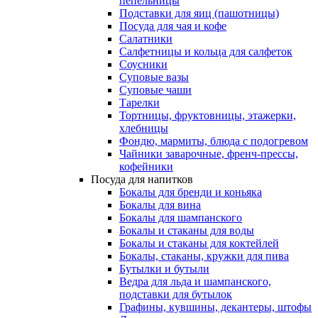
пепельницы
Подставки для яиц (пашотницы)
Посуда для чая и кофе
Салатники
Салфетницы и кольца для салфеток
Соусники
Суповые вазы
Суповые чаши
Тарелки
Тортницы, фруктовницы, этажерки,
хлебницы
Фондю, мармиты, блюда с подогревом
Чайники заварочные, френч-прессы,
кофейники
Посуда для напитков
Бокалы для бренди и коньяка
Бокалы для вина
Бокалы для шампанского
Бокалы и стаканы для воды
Бокалы и стаканы для коктейлей
Бокалы, стаканы, кружки для пива
Бутылки и бутыли
Ведра для льда и шампанского,
подставки для бутылок
Графины, кувшины, декантеры, штофы