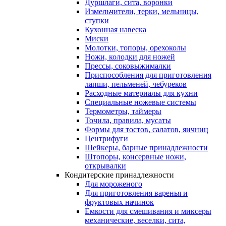
Дуршлаги, сита, воронки
Измельчители, терки, мельницы,
ступки
Кухонная навеска
Миски
Молотки, топоры, орехоколы
Ножи, колодки для ножей
Прессы, соковыжималки
Приспособления для приготовления
лапши, пельменей, чебуреков
Расходные материалы для кухни
Специальные ножевые системы
Термометры, таймеры
Точила, правила, мусаты
Формы для тостов, салатов, яичниц
Центрифуги
Шейкеры, барные принадлежности
Штопоры, консервные ножи,
открывалки
Кондитерские принадлежности
Для мороженого
Для приготовления варенья и
фруктовых начинок
Емкости для смешивания и миксеры
механические, веселки, сита,