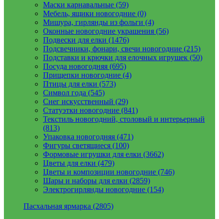
Маски карнавальные (59)
Мебель, ящики новогодние (0)
Мишура, гирлянды из фольги (4)
Оконные новогодние украшения (56)
Подвески для елки (1476)
Подсвечники, фонари, свечи новогодние (215)
Подставки и крючки для елочных игрушек (50)
Посуда новогодняя (695)
Прищепки новогодние (4)
Птицы для елки (573)
Символ года (545)
Снег искусственный (29)
Статуэтки новогодние (841)
Текстиль новогодний, столовый и интерьерный
(813)
Упаковка новогодняя (471)
Фигуры светящиеся (100)
Формовые игрушки для елки (3662)
Цветы для елки (479)
Цветы и композиции новогодние (746)
Шары и наборы для елки (2859)
Электрогирлянды новогодние (154)
Пасхальная ярмарка (2805)