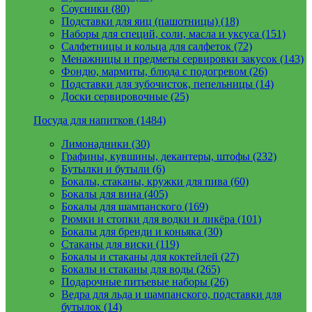
Соусники (80)
Подставки для яиц (пашотницы) (18)
Наборы для специй, соли, масла и уксуса (151)
Салфетницы и кольца для салфеток (72)
Менажницы и предметы сервировки закусок (143)
Фондю, мармиты, блюда с подогревом (26)
Подставки для зубочисток, пепельницы (14)
Доски сервировочные (25)
Посуда для напитков (1484)
Лимонадники (30)
Графины, кувшины, декантеры, штофы (232)
Бутылки и бутыли (6)
Бокалы, стаканы, кружки для пива (60)
Бокалы для вина (405)
Бокалы для шампанского (169)
Рюмки и стопки для водки и ликёра (101)
Бокалы для бренди и коньяка (30)
Стаканы для виски (119)
Бокалы и стаканы для коктейлей (27)
Бокалы и стаканы для воды (265)
Подарочные питьевые наборы (26)
Ведра для льда и шампанского, подставки для
бутылок (14)