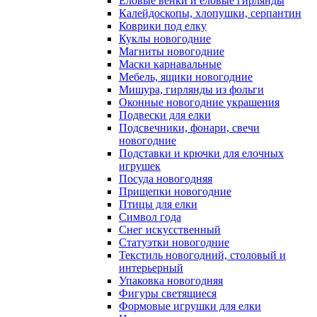
Еловые венки и еловые гирлянды
Калейдоскопы, хлопушки, серпантин
Коврики под елку
Куклы новогодние
Магниты новогодние
Маски карнавальные
Мебель, ящики новогодние
Мишура, гирлянды из фольги
Оконные новогодние украшения
Подвески для елки
Подсвечники, фонари, свечи
новогодние
Подставки и крючки для елочных
игрушек
Посуда новогодняя
Прищепки новогодние
Птицы для елки
Символ года
Снег искусственный
Статуэтки новогодние
Текстиль новогодний, столовый и
интерьерный
Упаковка новогодняя
Фигуры светящиеся
Формовые игрушки для елки