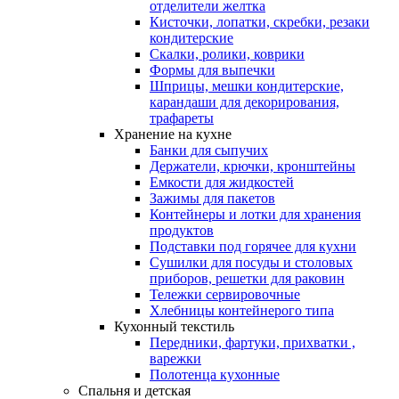
отделители желтка
Кисточки, лопатки, скребки, резаки
кондитерские
Скалки, ролики, коврики
Формы для выпечки
Шприцы, мешки кондитерские,
карандаши для декорирования,
трафареты
Хранение на кухне
Банки для сыпучих
Держатели, крючки, кронштейны
Емкости для жидкостей
Зажимы для пакетов
Контейнеры и лотки для хранения
продуктов
Подставки под горячее для кухни
Сушилки для посуды и столовых
приборов, решетки для раковин
Тележки сервировочные
Хлебницы контейнерого типа
Кухонный текстиль
Передники, фартуки, прихватки ,
варежки
Полотенца кухонные
Спальня и детская