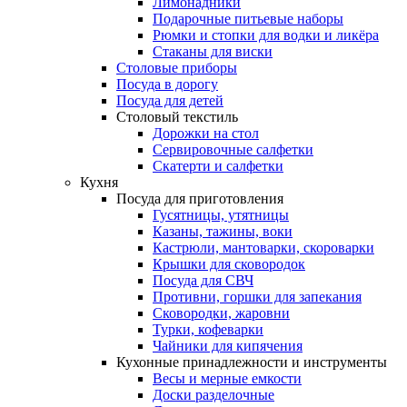
Лимонадники
Подарочные питьевые наборы
Рюмки и стопки для водки и ликёра
Стаканы для виски
Столовые приборы
Посуда в дорогу
Посуда для детей
Столовый текстиль
Дорожки на стол
Сервировочные салфетки
Скатерти и салфетки
Кухня
Посуда для приготовления
Гусятницы, утятницы
Казаны, тажины, воки
Кастрюли, мантоварки, скороварки
Крышки для сковородок
Посуда для СВЧ
Противни, горшки для запекания
Сковородки, жаровни
Турки, кофеварки
Чайники для кипячения
Кухонные принадлежности и инструменты
Весы и мерные емкости
Доски разделочные