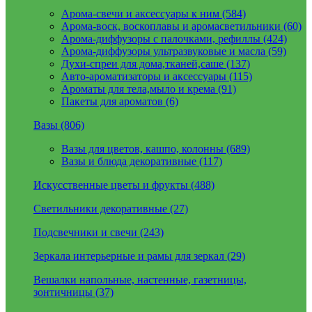
Арома-свечи и аксессуары к ним (584)
Арома-воск, воскоплавы и аромасветильники (60)
Арома-диффузоры с палочками, рефиллы (424)
Арома-диффузоры ультразвуковые и масла (59)
Духи-спреи для дома,тканей,саше (137)
Авто-ароматизаторы и аксессуары (115)
Ароматы для тела,мыло и крема (91)
Пакеты для ароматов (6)
Вазы (806)
Вазы для цветов, кашпо, колонны (689)
Вазы и блюда декоративные (117)
Искусственные цветы и фрукты (488)
Светильники декоративные (27)
Подсвечники и свечи (243)
Зеркала интерьерные и рамы для зеркал (29)
Вешалки напольные, настенные, газетницы,
зонтичницы (37)