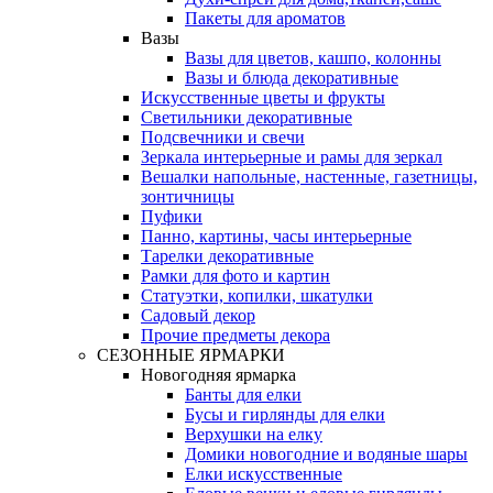
Пакеты для ароматов
Вазы
Вазы для цветов, кашпо, колонны
Вазы и блюда декоративные
Искусственные цветы и фрукты
Светильники декоративные
Подсвечники и свечи
Зеркала интерьерные и рамы для зеркал
Вешалки напольные, настенные, газетницы,
зонтичницы
Пуфики
Панно, картины, часы интерьерные
Тарелки декоративные
Рамки для фото и картин
Статуэтки, копилки, шкатулки
Садовый декор
Прочие предметы декора
СЕЗОННЫЕ ЯРМАРКИ
Новогодняя ярмарка
Банты для елки
Бусы и гирлянды для елки
Верхушки на елку
Домики новогодние и водяные шары
Елки искусственные