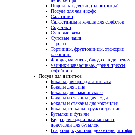
пепельницы
Подставки для яиц (пашотницы)
Посуда для чая и кофе
Салатники
Салфетницы и кольца для салфеток
Соусники
Суповые вазы
Суповые чаши
Тарелки
Тортницы, фруктовницы, этажерки,
хлебницы
Фондю, мармиты, блюда с подогревом
Чайники заварочные, френч-прессы,
кофейники
Посуда для напитков
Бокалы для бренди и коньяка
Бокалы для вина
Бокалы для шампанского
Бокалы и стаканы для воды
Бокалы и стаканы для коктейлей
Бокалы, стаканы, кружки для пива
Бутылки и бутыли
Ведра для льда и шампанского,
подставки для бутылок
Графины, кувшины, декантеры, штофы