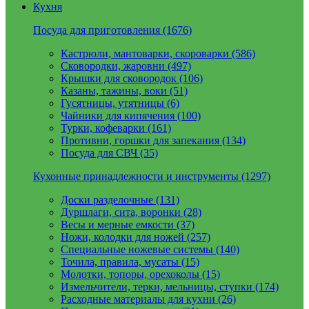
Кухня
Посуда для приготовления (1676)
Кастрюли, мантоварки, скороварки (586)
Сковородки, жаровни (497)
Крышки для сковородок (106)
Казаны, тажины, воки (51)
Гусятницы, утятницы (6)
Чайники для кипячения (100)
Турки, кофеварки (161)
Противни, горшки для запекания (134)
Посуда для СВЧ (35)
Кухонные принадлежности и инструменты (1297)
Доски разделочные (131)
Дуршлаги, сита, воронки (28)
Весы и мерные емкости (37)
Ножи, колодки для ножей (257)
Специальные ножевые системы (140)
Точила, правила, мусаты (15)
Молотки, топоры, орехоколы (15)
Измельчители, терки, мельницы, ступки (174)
Расходные материалы для кухни (26)