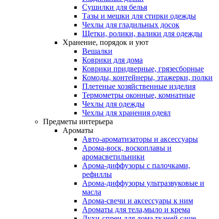
Сушилки для белья
Тазы и мешки для стирки одежды
Чехлы для гладильных досок
Щетки, ролики, валики для одежды
Хранение, порядок и уют
Вешалки
Коврики для дома
Коврики придверные, грязесборные
Комоды, контейнеры, этажерки, полки
Плетеные хозяйственные изделия
Термометры оконные, комнатные
Чехлы для одежды
Чехлы для хранения одеял
Предметы интерьера
Ароматы
Авто-ароматизаторы и аксессуары
Арома-воск, воскоплавы и
аромасветильники
Арома-диффузоры с палочками,
рефиллы
Арома-диффузоры ультразвуковые и
масла
Арома-свечи и аксессуары к ним
Ароматы для тела,мыло и крема
Духи-спреи для дома,тканей,саше