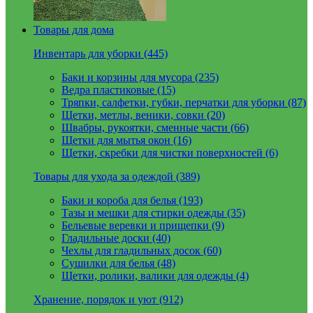
Товары для дома
Инвентарь для уборки (445)
Баки и корзины для мусора (235)
Ведра пластиковые (15)
Тряпки, салфетки, губки, перчатки для уборки (87)
Щетки, метлы, веники, совки (20)
Швабры, рукоятки, сменные части (66)
Щетки для мытья окон (16)
Щетки, скребки для чистки поверхностей (6)
Товары для ухода за одеждой (389)
Баки и короба для белья (193)
Тазы и мешки для стирки одежды (35)
Бельевые веревки и прищепки (9)
Гладильные доски (40)
Чехлы для гладильных досок (60)
Сушилки для белья (48)
Щетки, ролики, валики для одежды (4)
Хранение, порядок и уют (912)