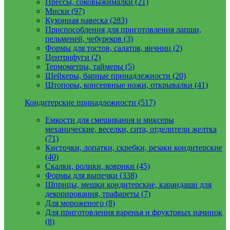
Прессы, соковыжималки (21)
Миски (97)
Кухонная навеска (283)
Приспособления для приготовления лапши,
пельменей, чебуреков (3)
Формы для тостов, салатов, яичниц (2)
Центрифуги (2)
Термометры, таймеры (5)
Шейкеры, барные принадлежности (20)
Штопоры, консервные ножи, открывалки (41)
Кондитерские принадлежности (517)
Емкости для смешивания и миксеры
механические, веселки, сита, отделители желтка
(71)
Кисточки, лопатки, скребки, резаки кондитерские
(40)
Скалки, ролики, коврики (45)
Формы для выпечки (338)
Шприцы, мешки кондитерские, карандаши для
декорирования, трафареты (7)
Для мороженого (8)
Для приготовления варенья и фруктовых начинок
(8)