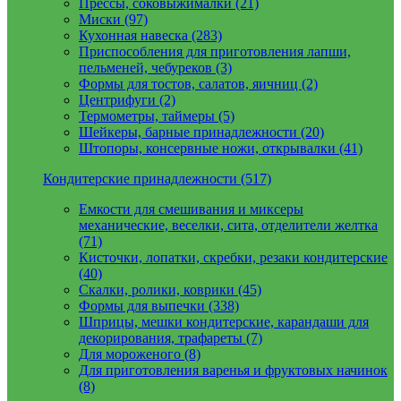
Прессы, соковыжималки (21)
Миски (97)
Кухонная навеска (283)
Приспособления для приготовления лапши,
пельменей, чебуреков (3)
Формы для тостов, салатов, яичниц (2)
Центрифуги (2)
Термометры, таймеры (5)
Шейкеры, барные принадлежности (20)
Штопоры, консервные ножи, открывалки (41)
Кондитерские принадлежности (517)
Емкости для смешивания и миксеры
механические, веселки, сита, отделители желтка
(71)
Кисточки, лопатки, скребки, резаки кондитерские
(40)
Скалки, ролики, коврики (45)
Формы для выпечки (338)
Шприцы, мешки кондитерские, карандаши для
декорирования, трафареты (7)
Для мороженого (8)
Для приготовления варенья и фруктовых начинок
(8)