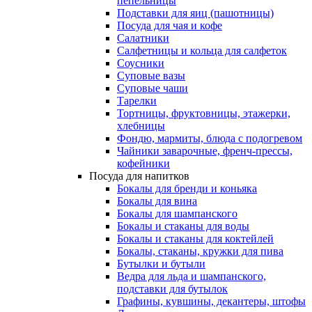
пепельницы
Подставки для яиц (пашотницы)
Посуда для чая и кофе
Салатники
Салфетницы и кольца для салфеток
Соусники
Суповые вазы
Суповые чаши
Тарелки
Тортницы, фруктовницы, этажерки,
хлебницы
Фондю, мармиты, блюда с подогревом
Чайники заварочные, френч-прессы,
кофейники
Посуда для напитков
Бокалы для бренди и коньяка
Бокалы для вина
Бокалы для шампанского
Бокалы и стаканы для воды
Бокалы и стаканы для коктейлей
Бокалы, стаканы, кружки для пива
Бутылки и бутыли
Ведра для льда и шампанского,
подставки для бутылок
Графины, кувшины, декантеры, штофы