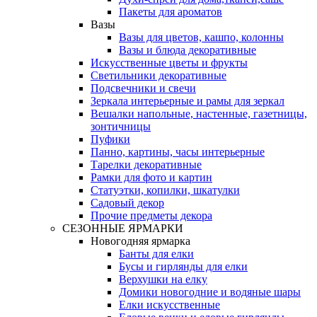
Пакеты для ароматов
Вазы
Вазы для цветов, кашпо, колонны
Вазы и блюда декоративные
Искусственные цветы и фрукты
Светильники декоративные
Подсвечники и свечи
Зеркала интерьерные и рамы для зеркал
Вешалки напольные, настенные, газетницы,
зонтичницы
Пуфики
Панно, картины, часы интерьерные
Тарелки декоративные
Рамки для фото и картин
Статуэтки, копилки, шкатулки
Садовый декор
Прочие предметы декора
СЕЗОННЫЕ ЯРМАРКИ
Новогодняя ярмарка
Банты для елки
Бусы и гирлянды для елки
Верхушки на елку
Домики новогодние и водяные шары
Елки искусственные