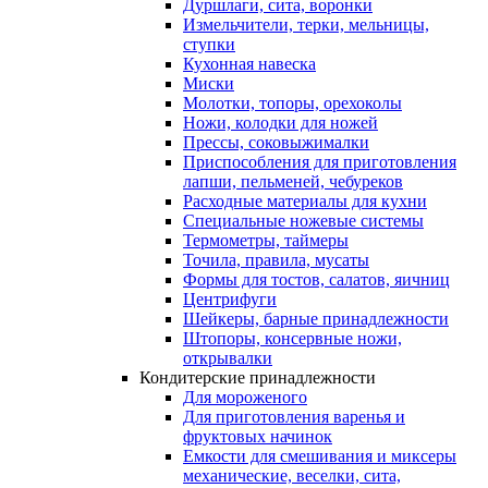
Дуршлаги, сита, воронки
Измельчители, терки, мельницы,
ступки
Кухонная навеска
Миски
Молотки, топоры, орехоколы
Ножи, колодки для ножей
Прессы, соковыжималки
Приспособления для приготовления
лапши, пельменей, чебуреков
Расходные материалы для кухни
Специальные ножевые системы
Термометры, таймеры
Точила, правила, мусаты
Формы для тостов, салатов, яичниц
Центрифуги
Шейкеры, барные принадлежности
Штопоры, консервные ножи,
открывалки
Кондитерские принадлежности
Для мороженого
Для приготовления варенья и
фруктовых начинок
Емкости для смешивания и миксеры
механические, веселки, сита,