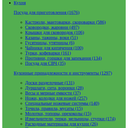
Кухня
Посуда для приготовления (1676)
Кастрюли, мантоварки, скороварки (586)
Сковородки, жаровни (497)
Крышки для сковородок (106)
Казаны, тажины, воки (51)
Гусятницы, утятницы (6)
Чайники для кипячения (100)
Турки, кофеварки (161)
Противни, горшки для запекания (134)
Посуда для СВЧ (35)
Кухонные принадлежности и инструменты (1297)
Доски разделочные (131)
Дуршлаги, сита, воронки (28)
Весы и мерные емкости (37)
Ножи, колодки для ножей (257)
Специальные ножевые системы (140)
Точила, правила, мусаты (15)
Молотки, топоры, орехоколы (15)
Измельчители, терки, мельницы, ступки (174)
Расходные материалы для кухни (26)