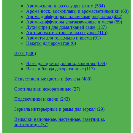
Арома-свечи и аксессуары к ним (584)
Арома-воск, воскоплавы и аромасветильники (60)
Арома-диффузоры с палочками, рефиллы (424)
Арома-диффузоры ультразвуковые и масла (59)
Духи-спреи для дома,тканей,саше (137)
Авто-ароматизаторы и аксессуары (115)
Ароматы для тела,мыло и крема (91)
Пакеты для ароматов (6)
Вазы (806)
Вазы для цветов, кашпо, колонны (689)
Вазы и блюда декоративные (117)
Искусственные цветы и фрукты (488)
Светильники декоративные (27)
Подсвечники и свечи (243)
Зеркала интерьерные и рамы для зеркал (29)
Вешалки напольные, настенные, газетницы,
зонтичницы (37)