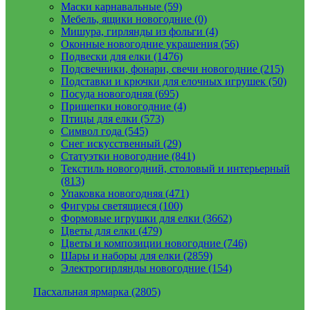
Маски карнавальные (59)
Мебель, ящики новогодние (0)
Мишура, гирлянды из фольги (4)
Оконные новогодние украшения (56)
Подвески для елки (1476)
Подсвечники, фонари, свечи новогодние (215)
Подставки и крючки для елочных игрушек (50)
Посуда новогодняя (695)
Прищепки новогодние (4)
Птицы для елки (573)
Символ года (545)
Снег искусственный (29)
Статуэтки новогодние (841)
Текстиль новогодний, столовый и интерьерный
(813)
Упаковка новогодняя (471)
Фигуры светящиеся (100)
Формовые игрушки для елки (3662)
Цветы для елки (479)
Цветы и композиции новогодние (746)
Шары и наборы для елки (2859)
Электрогирлянды новогодние (154)
Пасхальная ярмарка (2805)