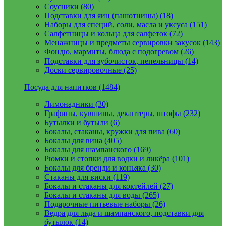
Соусники (80)
Подставки для яиц (пашотницы) (18)
Наборы для специй, соли, масла и уксуса (151)
Салфетницы и кольца для салфеток (72)
Менажницы и предметы сервировки закусок (143)
Фондю, мармиты, блюда с подогревом (26)
Подставки для зубочисток, пепельницы (14)
Доски сервировочные (25)
Посуда для напитков (1484)
Лимонадники (30)
Графины, кувшины, декантеры, штофы (232)
Бутылки и бутыли (6)
Бокалы, стаканы, кружки для пива (60)
Бокалы для вина (405)
Бокалы для шампанского (169)
Рюмки и стопки для водки и ликёра (101)
Бокалы для бренди и коньяка (30)
Стаканы для виски (119)
Бокалы и стаканы для коктейлей (27)
Бокалы и стаканы для воды (265)
Подарочные питьевые наборы (26)
Ведра для льда и шампанского, подставки для
бутылок (14)