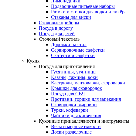
Лимонадники
Подарочные питьевые наборы
Рюмки и стопки для водки и ликёра
Стаканы для виски
Столовые приборы
Посуда в дорогу
Посуда для детей
Столовый текстиль
Дорожки на стол
Сервировочные салфетки
Скатерти и салфетки
Кухня
Посуда для приготовления
Гусятницы, утятницы
Казаны, тажины, воки
Кастрюли, мантоварки, скороварки
Крышки для сковородок
Посуда для СВЧ
Противни, горшки для запекания
Сковородки, жаровни
Турки, кофеварки
Чайники для кипячения
Кухонные принадлежности и инструменты
Весы и мерные емкости
Доски разделочные