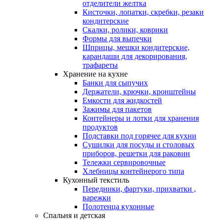
отделители желтка
Кисточки, лопатки, скребки, резаки
кондитерские
Скалки, ролики, коврики
Формы для выпечки
Шприцы, мешки кондитерские,
карандаши для декорирования,
трафареты
Хранение на кухне
Банки для сыпучих
Держатели, крючки, кронштейны
Емкости для жидкостей
Зажимы для пакетов
Контейнеры и лотки для хранения
продуктов
Подставки под горячее для кухни
Сушилки для посуды и столовых
приборов, решетки для раковин
Тележки сервировочные
Хлебницы контейнерого типа
Кухонный текстиль
Передники, фартуки, прихватки ,
варежки
Полотенца кухонные
Спальня и детская