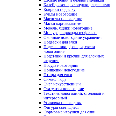
Еловые венки и еловые гирлянды
Калейдоскопы, хлопушки, серпантин
Коврики под елку
Куклы новогодние
Магниты новогодние
Маски карнавальные
Мебель, ящики новогодние
Мишура, гирлянды из фольги
Оконные новогодние украшения
Подвески для елки
Подсвечники, фонари, свечи
новогодние
Подставки и крючки для елочных
игрушек
Посуда новогодняя
Прищепки новогодние
Птицы для елки
Символ года
Снег искусственный
Статуэтки новогодние
Текстиль новогодний, столовый и
интерьерный
Упаковка новогодняя
Фигуры светящиеся
Формовые игрушки для елки