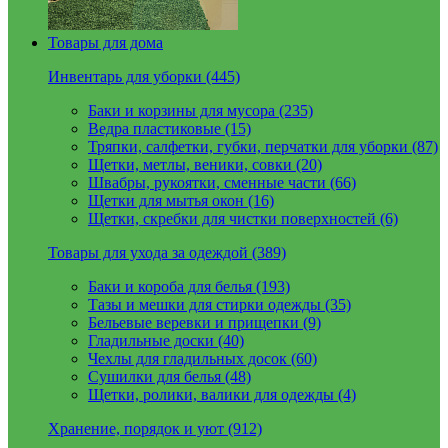
Товары для дома
Инвентарь для уборки (445)
Баки и корзины для мусора (235)
Ведра пластиковые (15)
Тряпки, салфетки, губки, перчатки для уборки (87)
Щетки, метлы, веники, совки (20)
Швабры, рукоятки, сменные части (66)
Щетки для мытья окон (16)
Щетки, скребки для чистки поверхностей (6)
Товары для ухода за одеждой (389)
Баки и короба для белья (193)
Тазы и мешки для стирки одежды (35)
Бельевые веревки и прищепки (9)
Гладильные доски (40)
Чехлы для гладильных досок (60)
Сушилки для белья (48)
Щетки, ролики, валики для одежды (4)
Хранение, порядок и уют (912)