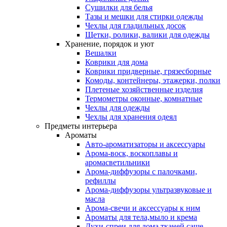
Сушилки для белья
Тазы и мешки для стирки одежды
Чехлы для гладильных досок
Щетки, ролики, валики для одежды
Хранение, порядок и уют
Вешалки
Коврики для дома
Коврики придверные, грязесборные
Комоды, контейнеры, этажерки, полки
Плетеные хозяйственные изделия
Термометры оконные, комнатные
Чехлы для одежды
Чехлы для хранения одеял
Предметы интерьера
Ароматы
Авто-ароматизаторы и аксессуары
Арома-воск, воскоплавы и
аромасветильники
Арома-диффузоры с палочками,
рефиллы
Арома-диффузоры ультразвуковые и
масла
Арома-свечи и аксессуары к ним
Ароматы для тела,мыло и крема
Духи-спреи для дома,тканей,саше