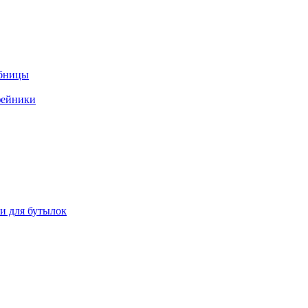
ебницы
фейники
ки для бутылок