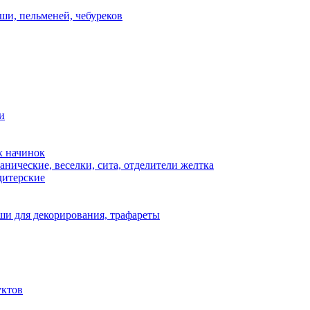
ши, пельменей, чебуреков
и
х начинок
нические, веселки, сита, отделители желтка
дитерские
и для декорирования, трафареты
уктов