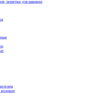
ов, решетки для раковин
ки
ьные
ер
ые
нителем
 волокон