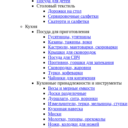
Посуда для детей
Столовый текстиль
Дорожки на стол
Сервировочные салфетки
Скатерти и салфетки
Кухня
Посуда для приготовления
Гусятницы, утятницы
Казаны, тажины, воки
Кастрюли, мантоварки, скороварки
Крышки для сковородок
Посуда для СВЧ
Противни, горшки для запекания
Сковородки, жаровни
Турки, кофеварки
Чайники для кипячения
Кухонные принадлежности и инструменты
Весы и мерные емкости
Доски разделочные
Дуршлаги, сита, воронки
Измельчители, терки, мельницы, ступки
Кухонная навеска
Миски
Молотки, топоры, орехоколы
Ножи, колодки для ножей