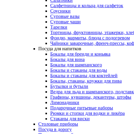
Салатники
Салфетницы и кольца для салфеток
Соусники
Суповые вазы
Суповые чаши
Тарелки
Тортницы, фруктовницы, этажерки, хл
Фондю, мармиты, блюда с подогревом
Чайники заварочные, френч-прессы, ко
Посуда для напитков
Бокалы для бренди и коньяка
Бокалы для вина
Бокалы для шампанского
Бокалы и стаканы для воды
Бокалы и стаканы для коктейлей
Бокалы, стаканы, кружки для пива
Бутылки и бутыли
Ведра для льда и шампанского, подстав
Графины, кувшины, декантеры, штофы
Лимонадники
Подарочные питьевые наборы
Рюмки и стопки для водки и ликёра
Стаканы для виски
Столовые приборы
Посуда в дорогу