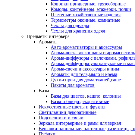
Коврики придверные, грязесборные
Комоды, контейнеры, этажерки, полки
Плетеные хозяйственные изделия
Термометры оконные, комнатные
Чехлы для одежды
Чехлы для хранения одеял
Предметы интерьера
Ароматы
Авто-ароматизаторы и аксессуары
Арома-воск, воскоплавы и аромасветил
Арома-диффузоры с палочками, рефилл
Арома-диффузоры ультразвуковые и мас
Арома-свечи и аксессуары к ним
Ароматы для тела,мыло и крема
Духи-спреи для дома,тканей,саше
Пакеты для ароматов
Вазы
Вазы для цветов, кашпо, колонны
Вазы и блюда декоративные
Искусственные цветы и фрукты
Светильники декоративные
Подсвечники и свечи
Зеркала интерьерные и рамы для зеркал
Вешалки напольные, настенные, газетницы, 
Пуфики