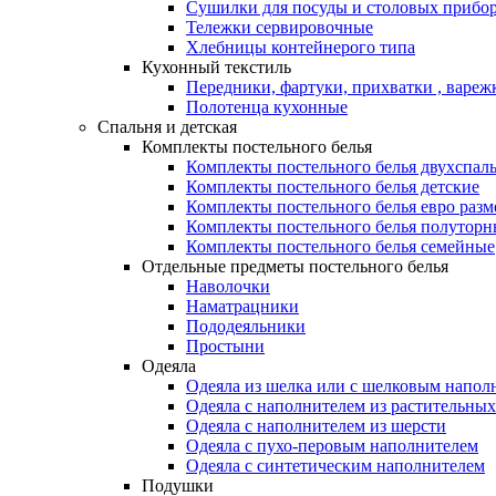
Сушилки для посуды и столовых прибор
Тележки сервировочные
Хлебницы контейнерого типа
Кухонный текстиль
Передники, фартуки, прихватки , вареж
Полотенца кухонные
Спальня и детская
Комплекты постельного белья
Комплекты постельного белья двухспал
Комплекты постельного белья детские
Комплекты постельного белья евро разм
Комплекты постельного белья полуторн
Комплекты постельного белья семейные
Отдельные предметы постельного белья
Наволочки
Наматрацники
Пододеяльники
Простыни
Одеяла
Одеяла из шелка или с шелковым напол
Одеяла с наполнителем из растительных
Одеяла с наполнителем из шерсти
Одеяла с пухо-перовым наполнителем
Одеяла с синтетическим наполнителем
Подушки