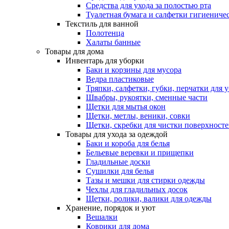
Средства для ухода за полостью рта
Туалетная бумага и салфетки гигиениче
Текстиль для ванной
Полотенца
Халаты банные
Товары для дома
Инвентарь для уборки
Баки и корзины для мусора
Ведра пластиковые
Тряпки, салфетки, губки, перчатки для 
Швабры, рукоятки, сменные части
Щетки для мытья окон
Щетки, метлы, веники, совки
Щетки, скребки для чистки поверхност
Товары для ухода за одеждой
Баки и короба для белья
Бельевые веревки и прищепки
Гладильные доски
Сушилки для белья
Тазы и мешки для стирки одежды
Чехлы для гладильных досок
Щетки, ролики, валики для одежды
Хранение, порядок и уют
Вешалки
Коврики для дома