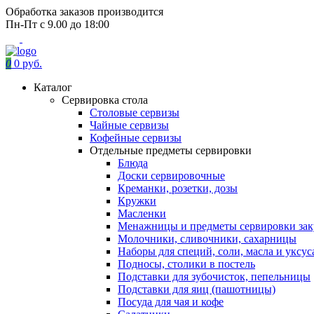
Обработка заказов производится
Пн-Пт с 9.00 до 18:00
0
0 руб.
Каталог
Сервировка стола
Столовые сервизы
Чайные сервизы
Кофейные сервизы
Отдельные предметы сервировки
Блюда
Доски сервировочные
Креманки, розетки, дозы
Кружки
Масленки
Менажницы и предметы сервировки зак
Молочники, сливочники, сахарницы
Наборы для специй, соли, масла и уксус
Подносы, столики в постель
Подставки для зубочисток, пепельницы
Подставки для яиц (пашотницы)
Посуда для чая и кофе