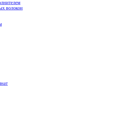
олнителем
ых волокон
м
мнат