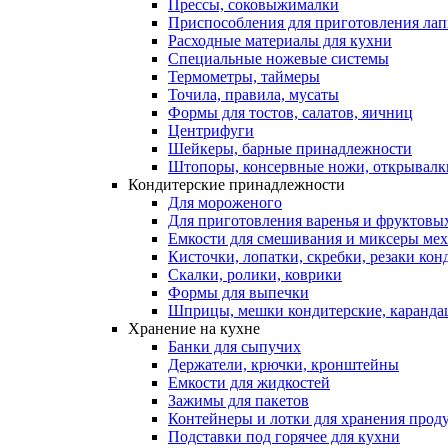
Прессы, соковыжималки
Приспособления для приготовления лап
Расходные материалы для кухни
Специальные ножевые системы
Термометры, таймеры
Точила, правила, мусаты
Формы для тостов, салатов, яичниц
Центрифуги
Шейкеры, барные принадлежности
Штопоры, консервные ножи, открывалк
Кондитерские принадлежности
Для мороженого
Для приготовления варенья и фруктовы
Емкости для смешивания и миксеры меха
Кисточки, лопатки, скребки, резаки кон
Скалки, ролики, коврики
Формы для выпечки
Шприцы, мешки кондитерские, карандаш
Хранение на кухне
Банки для сыпучих
Держатели, крючки, кронштейны
Емкости для жидкостей
Зажимы для пакетов
Контейнеры и лотки для хранения прод
Подставки под горячее для кухни