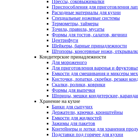
Прессы, соковыжималки
Приспособления для приготовления лап
Расходные материалы для кухни
Специальные ножевые системы
Термометры, таймеры
Точила, правила, мусаты
Формы для тостов, салатов, яичниц
Центрифуги
Шейкеры, барные принадлежности
Штопоры, консервные ножи, открывалк
Кондитерские принадлежности
Для мороженого
Для приготовления варенья и фруктовы
Емкости для смешивания и миксеры меха
Кисточки, лопатки, скребки, резаки кон
Скалки, ролики, коврики
Формы для выпечки
Шприцы, мешки кондитерские, карандаш
Хранение на кухне
Банки для сыпучих
Держатели, крючки, кронштейны
Емкости для жидкостей
Зажимы для пакетов
Контейнеры и лотки для хранения прод
Подставки под горячее для кухни