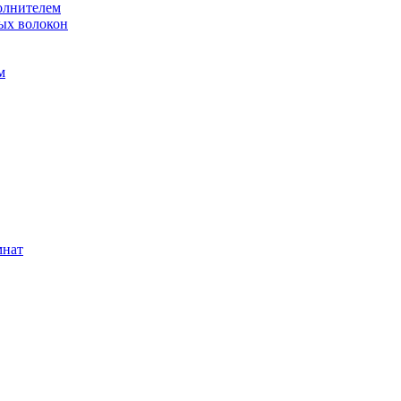
олнителем
ых волокон
м
мнат