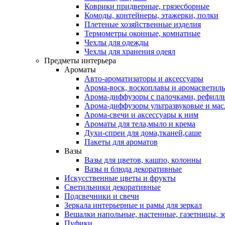
Коврики придверные, грязесборные
Комоды, контейнеры, этажерки, полки
Плетеные хозяйственные изделия
Термометры оконные, комнатные
Чехлы для одежды
Чехлы для хранения одеял
Предметы интерьера
Ароматы
Авто-ароматизаторы и аксессуары
Арома-воск, воскоплавы и аромасветил
Арома-диффузоры с палочками, рефилл
Арома-диффузоры ультразвуковые и мас
Арома-свечи и аксессуары к ним
Ароматы для тела,мыло и крема
Духи-спреи для дома,тканей,саше
Пакеты для ароматов
Вазы
Вазы для цветов, кашпо, колонны
Вазы и блюда декоративные
Искусственные цветы и фрукты
Светильники декоративные
Подсвечники и свечи
Зеркала интерьерные и рамы для зеркал
Вешалки напольные, настенные, газетницы, 
Пуфики