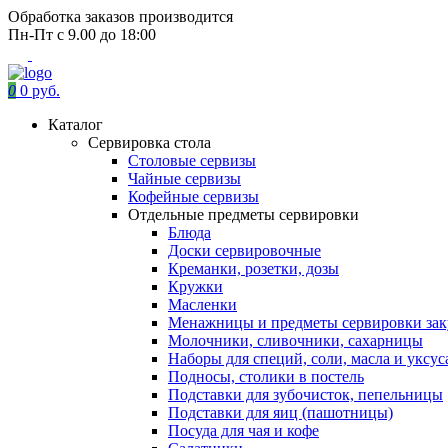
Обработка заказов производится
Пн-Пт с 9.00 до 18:00
0
0 руб.
Каталог
Сервировка стола
Столовые сервизы
Чайные сервизы
Кофейные сервизы
Отдельные предметы сервировки
Блюда
Доски сервировочные
Креманки, розетки, дозы
Кружки
Масленки
Менажницы и предметы сервировки зак
Молочники, сливочники, сахарницы
Наборы для специй, соли, масла и уксус
Подносы, столики в постель
Подставки для зубочисток, пепельницы
Подставки для яиц (пашотницы)
Посуда для чая и кофе