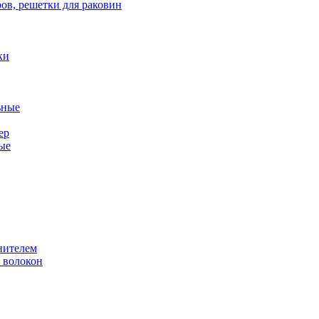
ов, решетки для раковин
ки
ьные
ер
ые
нителем
 волокон