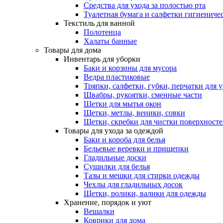
Средства для ухода за полостью рта
Туалетная бумага и салфетки гигиениче
Текстиль для ванной
Полотенца
Халаты банные
Товары для дома
Инвентарь для уборки
Баки и корзины для мусора
Ведра пластиковые
Тряпки, салфетки, губки, перчатки для 
Швабры, рукоятки, сменные части
Щетки для мытья окон
Щетки, метлы, веники, совки
Щетки, скребки для чистки поверхност
Товары для ухода за одеждой
Баки и короба для белья
Бельевые веревки и прищепки
Гладильные доски
Сушилки для белья
Тазы и мешки для стирки одежды
Чехлы для гладильных досок
Щетки, ролики, валики для одежды
Хранение, порядок и уют
Вешалки
Коврики для дома