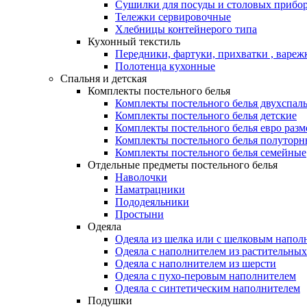
Сушилки для посуды и столовых прибор
Тележки сервировочные
Хлебницы контейнерого типа
Кухонный текстиль
Передники, фартуки, прихватки , вареж
Полотенца кухонные
Спальня и детская
Комплекты постельного белья
Комплекты постельного белья двухспал
Комплекты постельного белья детские
Комплекты постельного белья евро разм
Комплекты постельного белья полуторн
Комплекты постельного белья семейные
Отдельные предметы постельного белья
Наволочки
Наматрацники
Пододеяльники
Простыни
Одеяла
Одеяла из шелка или с шелковым напол
Одеяла с наполнителем из растительных
Одеяла с наполнителем из шерсти
Одеяла с пухо-перовым наполнителем
Одеяла с синтетическим наполнителем
Подушки