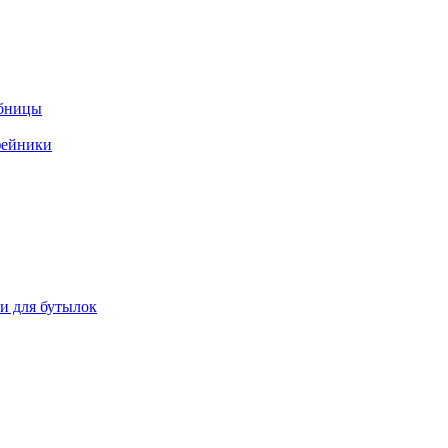
ебницы
фейники
ки для бутылок