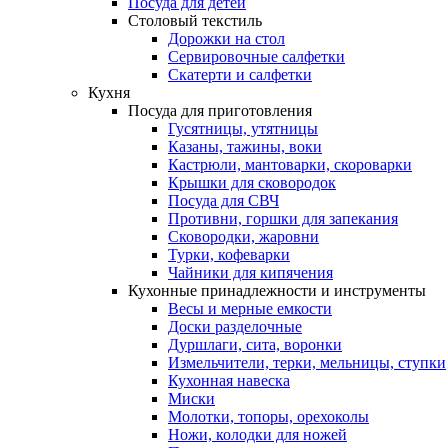
Посуда для детей
Столовый текстиль
Дорожки на стол
Сервировочные салфетки
Скатерти и салфетки
Кухня
Посуда для приготовления
Гусятницы, утятницы
Казаны, тажины, воки
Кастрюли, мантоварки, скороварки
Крышки для сковородок
Посуда для СВЧ
Противни, горшки для запекания
Сковородки, жаровни
Турки, кофеварки
Чайники для кипячения
Кухонные принадлежности и инструменты
Весы и мерные емкости
Доски разделочные
Дуршлаги, сита, воронки
Измельчители, терки, мельницы, ступки
Кухонная навеска
Миски
Молотки, топоры, орехоколы
Ножи, колодки для ножей