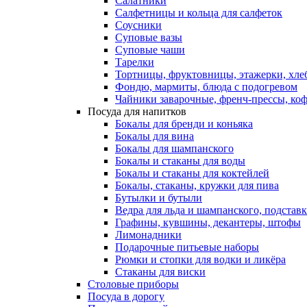
Салатники
Салфетницы и кольца для салфеток
Соусники
Суповые вазы
Суповые чаши
Тарелки
Тортницы, фруктовницы, этажерки, хл
Фондю, мармиты, блюда с подогревом
Чайники заварочные, френч-прессы, ко
Посуда для напитков
Бокалы для бренди и коньяка
Бокалы для вина
Бокалы для шампанского
Бокалы и стаканы для воды
Бокалы и стаканы для коктейлей
Бокалы, стаканы, кружки для пива
Бутылки и бутыли
Ведра для льда и шампанского, подстав
Графины, кувшины, декантеры, штофы
Лимонадники
Подарочные питьевые наборы
Рюмки и стопки для водки и ликёра
Стаканы для виски
Столовые приборы
Посуда в дорогу