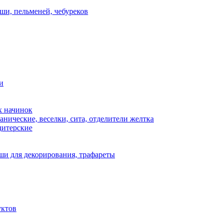
ши, пельменей, чебуреков
и
х начинок
нические, веселки, сита, отделители желтка
дитерские
и для декорирования, трафареты
уктов