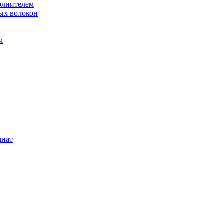
олнителем
ых волокон
м
мнат