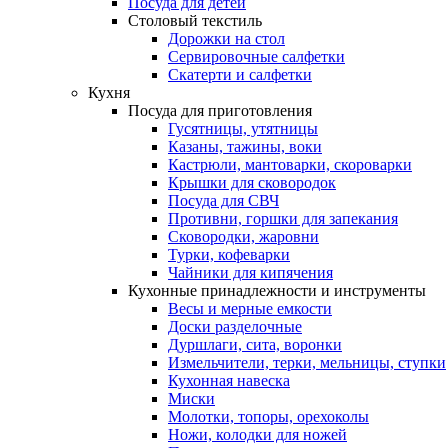
Посуда для детей
Столовый текстиль
Дорожки на стол
Сервировочные салфетки
Скатерти и салфетки
Кухня
Посуда для приготовления
Гусятницы, утятницы
Казаны, тажины, воки
Кастрюли, мантоварки, скороварки
Крышки для сковородок
Посуда для СВЧ
Противни, горшки для запекания
Сковородки, жаровни
Турки, кофеварки
Чайники для кипячения
Кухонные принадлежности и инструменты
Весы и мерные емкости
Доски разделочные
Дуршлаги, сита, воронки
Измельчители, терки, мельницы, ступки
Кухонная навеска
Миски
Молотки, топоры, орехоколы
Ножи, колодки для ножей