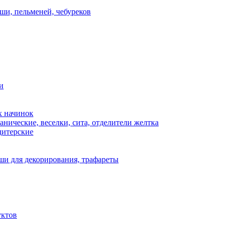
ши, пельменей, чебуреков
и
х начинок
нические, веселки, сита, отделители желтка
дитерские
и для декорирования, трафареты
уктов