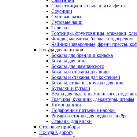
Салатники
Салфетницы и кольца для салфеток
Соусники
Суповые вазы
Суповые чаши
Тарелки
Тортницы, фруктовницы, этажерки, хл
Фондю, мармиты, блюда с подогревом
Чайники заварочные, френч-прессы, ко
Посуда для напитков
Бокалы для бренди и коньяка
Бокалы для вина
Бокалы для шампанского
Бокалы и стаканы для воды
Бокалы и стаканы для коктейлей
Бокалы, стаканы, кружки для пива
Бутылки и бутыли
Ведра для льда и шампанского, подстав
Графины, кувшины, декантеры, штофы
Лимонадники
Подарочные питьевые наборы
Рюмки и стопки для водки и ликёра
Стаканы для виски
Столовые приборы
Посуда в дорогу