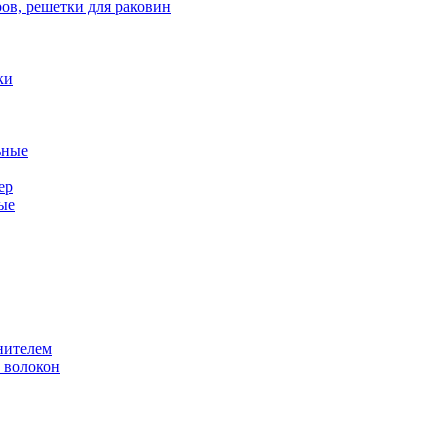
ов, решетки для раковин
ки
ьные
ер
ые
нителем
 волокон