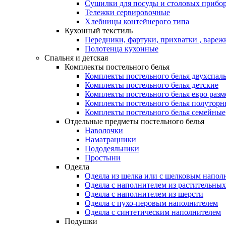
Сушилки для посуды и столовых прибор
Тележки сервировочные
Хлебницы контейнерого типа
Кухонный текстиль
Передники, фартуки, прихватки , вареж
Полотенца кухонные
Спальня и детская
Комплекты постельного белья
Комплекты постельного белья двухспал
Комплекты постельного белья детские
Комплекты постельного белья евро разм
Комплекты постельного белья полуторн
Комплекты постельного белья семейные
Отдельные предметы постельного белья
Наволочки
Наматрацники
Пододеяльники
Простыни
Одеяла
Одеяла из шелка или с шелковым напол
Одеяла с наполнителем из растительных
Одеяла с наполнителем из шерсти
Одеяла с пухо-перовым наполнителем
Одеяла с синтетическим наполнителем
Подушки