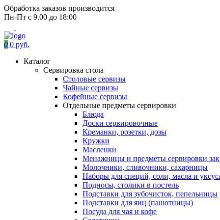
Обработка заказов производится
Пн-Пт с 9.00 до 18:00
0
0 руб.
Каталог
Сервировка стола
Столовые сервизы
Чайные сервизы
Кофейные сервизы
Отдельные предметы сервировки
Блюда
Доски сервировочные
Креманки, розетки, дозы
Кружки
Масленки
Менажницы и предметы сервировки зак
Молочники, сливочники, сахарницы
Наборы для специй, соли, масла и уксус
Подносы, столики в постель
Подставки для зубочисток, пепельницы
Подставки для яиц (пашотницы)
Посуда для чая и кофе