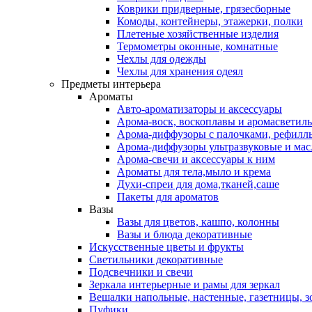
Коврики придверные, грязесборные
Комоды, контейнеры, этажерки, полки
Плетеные хозяйственные изделия
Термометры оконные, комнатные
Чехлы для одежды
Чехлы для хранения одеял
Предметы интерьера
Ароматы
Авто-ароматизаторы и аксессуары
Арома-воск, воскоплавы и аромасветил
Арома-диффузоры с палочками, рефилл
Арома-диффузоры ультразвуковые и мас
Арома-свечи и аксессуары к ним
Ароматы для тела,мыло и крема
Духи-спреи для дома,тканей,саше
Пакеты для ароматов
Вазы
Вазы для цветов, кашпо, колонны
Вазы и блюда декоративные
Искусственные цветы и фрукты
Светильники декоративные
Подсвечники и свечи
Зеркала интерьерные и рамы для зеркал
Вешалки напольные, настенные, газетницы, 
Пуфики