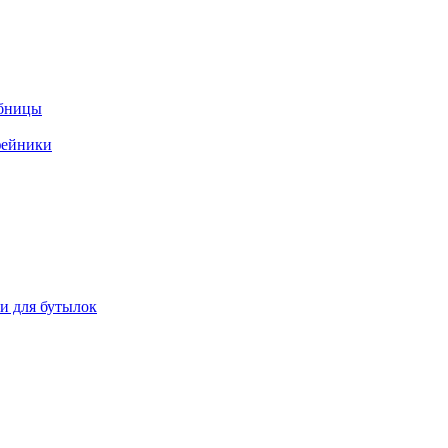
ебницы
фейники
ки для бутылок