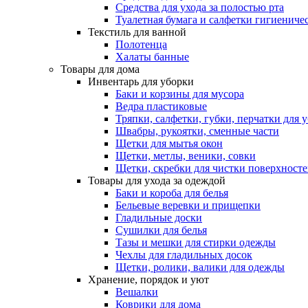
Средства для ухода за полостью рта
Туалетная бумага и салфетки гигиениче
Текстиль для ванной
Полотенца
Халаты банные
Товары для дома
Инвентарь для уборки
Баки и корзины для мусора
Ведра пластиковые
Тряпки, салфетки, губки, перчатки для 
Швабры, рукоятки, сменные части
Щетки для мытья окон
Щетки, метлы, веники, совки
Щетки, скребки для чистки поверхност
Товары для ухода за одеждой
Баки и короба для белья
Бельевые веревки и прищепки
Гладильные доски
Сушилки для белья
Тазы и мешки для стирки одежды
Чехлы для гладильных досок
Щетки, ролики, валики для одежды
Хранение, порядок и уют
Вешалки
Коврики для дома