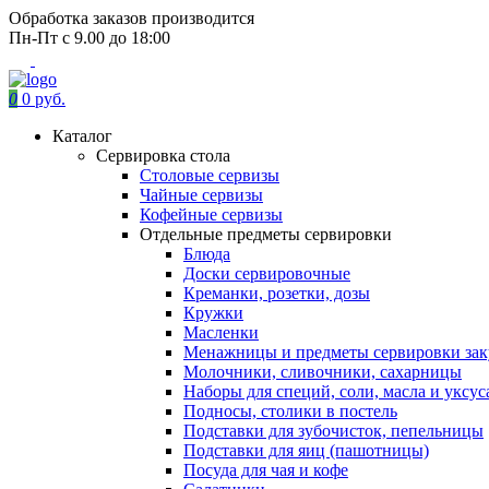
Обработка заказов производится
Пн-Пт с 9.00 до 18:00
0
0 руб.
Каталог
Сервировка стола
Столовые сервизы
Чайные сервизы
Кофейные сервизы
Отдельные предметы сервировки
Блюда
Доски сервировочные
Креманки, розетки, дозы
Кружки
Масленки
Менажницы и предметы сервировки зак
Молочники, сливочники, сахарницы
Наборы для специй, соли, масла и уксус
Подносы, столики в постель
Подставки для зубочисток, пепельницы
Подставки для яиц (пашотницы)
Посуда для чая и кофе