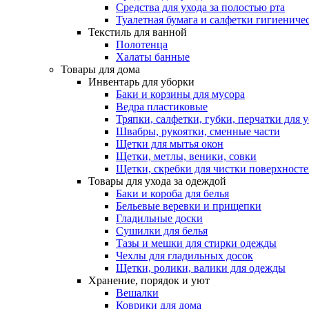
Средства для ухода за полостью рта
Туалетная бумага и салфетки гигиениче
Текстиль для ванной
Полотенца
Халаты банные
Товары для дома
Инвентарь для уборки
Баки и корзины для мусора
Ведра пластиковые
Тряпки, салфетки, губки, перчатки для 
Швабры, рукоятки, сменные части
Щетки для мытья окон
Щетки, метлы, веники, совки
Щетки, скребки для чистки поверхност
Товары для ухода за одеждой
Баки и короба для белья
Бельевые веревки и прищепки
Гладильные доски
Сушилки для белья
Тазы и мешки для стирки одежды
Чехлы для гладильных досок
Щетки, ролики, валики для одежды
Хранение, порядок и уют
Вешалки
Коврики для дома