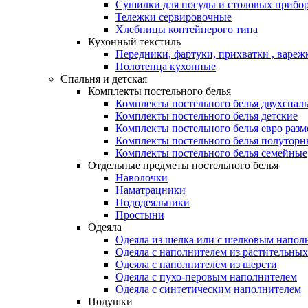
Сушилки для посуды и столовых прибор
Тележки сервировочные
Хлебницы контейнерого типа
Кухонный текстиль
Передники, фартуки, прихватки , вареж
Полотенца кухонные
Спальня и детская
Комплекты постельного белья
Комплекты постельного белья двухспал
Комплекты постельного белья детские
Комплекты постельного белья евро разм
Комплекты постельного белья полуторн
Комплекты постельного белья семейные
Отдельные предметы постельного белья
Наволочки
Наматрацники
Пододеяльники
Простыни
Одеяла
Одеяла из шелка или с шелковым напол
Одеяла с наполнителем из растительных
Одеяла с наполнителем из шерсти
Одеяла с пухо-перовым наполнителем
Одеяла с синтетическим наполнителем
Подушки