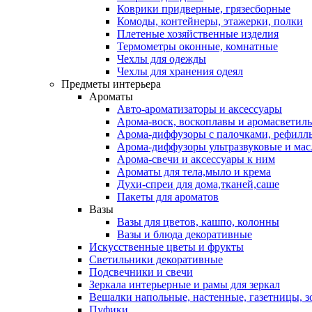
Коврики придверные, грязесборные
Комоды, контейнеры, этажерки, полки
Плетеные хозяйственные изделия
Термометры оконные, комнатные
Чехлы для одежды
Чехлы для хранения одеял
Предметы интерьера
Ароматы
Авто-ароматизаторы и аксессуары
Арома-воск, воскоплавы и аромасветил
Арома-диффузоры с палочками, рефилл
Арома-диффузоры ультразвуковые и мас
Арома-свечи и аксессуары к ним
Ароматы для тела,мыло и крема
Духи-спреи для дома,тканей,саше
Пакеты для ароматов
Вазы
Вазы для цветов, кашпо, колонны
Вазы и блюда декоративные
Искусственные цветы и фрукты
Светильники декоративные
Подсвечники и свечи
Зеркала интерьерные и рамы для зеркал
Вешалки напольные, настенные, газетницы, 
Пуфики