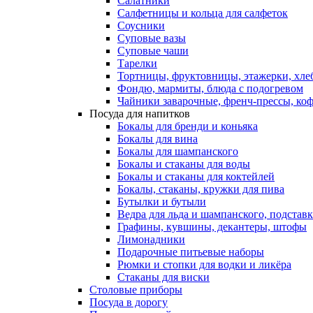
Салатники
Салфетницы и кольца для салфеток
Соусники
Суповые вазы
Суповые чаши
Тарелки
Тортницы, фруктовницы, этажерки, хл
Фондю, мармиты, блюда с подогревом
Чайники заварочные, френч-прессы, ко
Посуда для напитков
Бокалы для бренди и коньяка
Бокалы для вина
Бокалы для шампанского
Бокалы и стаканы для воды
Бокалы и стаканы для коктейлей
Бокалы, стаканы, кружки для пива
Бутылки и бутыли
Ведра для льда и шампанского, подстав
Графины, кувшины, декантеры, штофы
Лимонадники
Подарочные питьевые наборы
Рюмки и стопки для водки и ликёра
Стаканы для виски
Столовые приборы
Посуда в дорогу