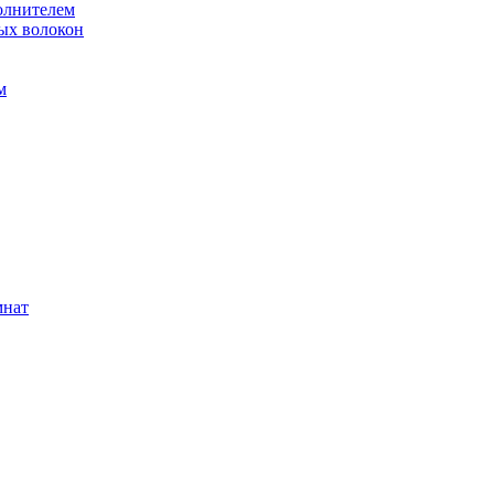
олнителем
ых волокон
м
мнат