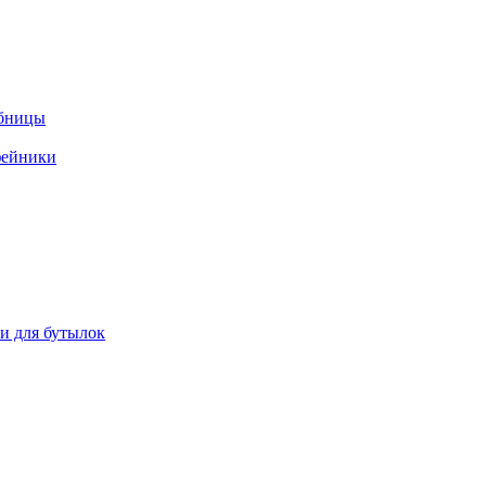
ебницы
фейники
ки для бутылок