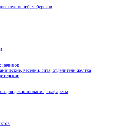
ши, пельменей, чебуреков
и
х начинок
нические, веселки, сита, отделители желтка
дитерские
и для декорирования, трафареты
уктов