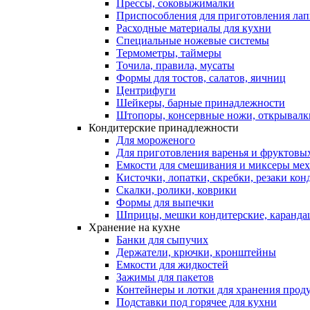
Прессы, соковыжималки
Приспособления для приготовления лап
Расходные материалы для кухни
Специальные ножевые системы
Термометры, таймеры
Точила, правила, мусаты
Формы для тостов, салатов, яичниц
Центрифуги
Шейкеры, барные принадлежности
Штопоры, консервные ножи, открывалк
Кондитерские принадлежности
Для мороженого
Для приготовления варенья и фруктовы
Емкости для смешивания и миксеры меха
Кисточки, лопатки, скребки, резаки кон
Скалки, ролики, коврики
Формы для выпечки
Шприцы, мешки кондитерские, карандаш
Хранение на кухне
Банки для сыпучих
Держатели, крючки, кронштейны
Емкости для жидкостей
Зажимы для пакетов
Контейнеры и лотки для хранения прод
Подставки под горячее для кухни