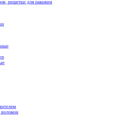
ов, решетки для раковин
ки
ьные
ер
ые
нителем
 волокон