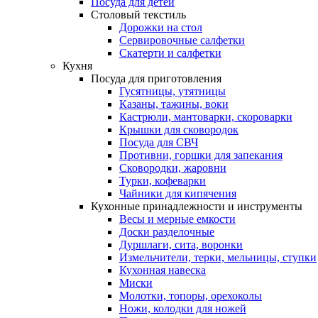
Посуда для детей
Столовый текстиль
Дорожки на стол
Сервировочные салфетки
Скатерти и салфетки
Кухня
Посуда для приготовления
Гусятницы, утятницы
Казаны, тажины, воки
Кастрюли, мантоварки, скороварки
Крышки для сковородок
Посуда для СВЧ
Противни, горшки для запекания
Сковородки, жаровни
Турки, кофеварки
Чайники для кипячения
Кухонные принадлежности и инструменты
Весы и мерные емкости
Доски разделочные
Дуршлаги, сита, воронки
Измельчители, терки, мельницы, ступки
Кухонная навеска
Миски
Молотки, топоры, орехоколы
Ножи, колодки для ножей