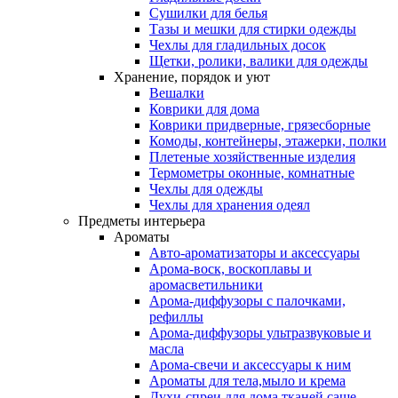
Сушилки для белья
Тазы и мешки для стирки одежды
Чехлы для гладильных досок
Щетки, ролики, валики для одежды
Хранение, порядок и уют
Вешалки
Коврики для дома
Коврики придверные, грязесборные
Комоды, контейнеры, этажерки, полки
Плетеные хозяйственные изделия
Термометры оконные, комнатные
Чехлы для одежды
Чехлы для хранения одеял
Предметы интерьера
Ароматы
Авто-ароматизаторы и аксессуары
Арома-воск, воскоплавы и
аромасветильники
Арома-диффузоры с палочками,
рефиллы
Арома-диффузоры ультразвуковые и
масла
Арома-свечи и аксессуары к ним
Ароматы для тела,мыло и крема
Духи-спреи для дома,тканей,саше