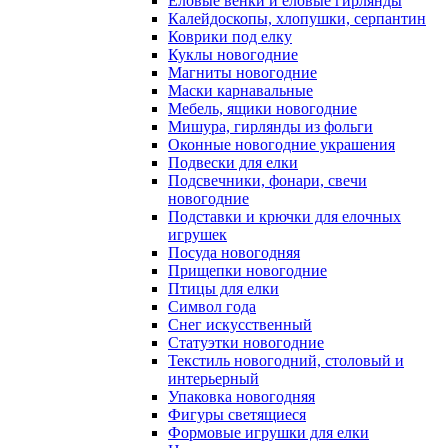
Еловые венки и еловые гирлянды
Калейдоскопы, хлопушки, серпантин
Коврики под елку
Куклы новогодние
Магниты новогодние
Маски карнавальные
Мебель, ящики новогодние
Мишура, гирлянды из фольги
Оконные новогодние украшения
Подвески для елки
Подсвечники, фонари, свечи
новогодние
Подставки и крючки для елочных
игрушек
Посуда новогодняя
Прищепки новогодние
Птицы для елки
Символ года
Снег искусственный
Статуэтки новогодние
Текстиль новогодний, столовый и
интерьерный
Упаковка новогодняя
Фигуры светящиеся
Формовые игрушки для елки