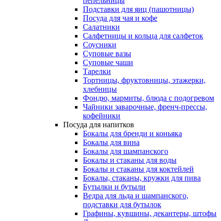
пепельницы
Подставки для яиц (пашотницы)
Посуда для чая и кофе
Салатники
Салфетницы и кольца для салфеток
Соусники
Суповые вазы
Суповые чаши
Тарелки
Тортницы, фруктовницы, этажерки,
хлебницы
Фондю, мармиты, блюда с подогревом
Чайники заварочные, френч-прессы,
кофейники
Посуда для напитков
Бокалы для бренди и коньяка
Бокалы для вина
Бокалы для шампанского
Бокалы и стаканы для воды
Бокалы и стаканы для коктейлей
Бокалы, стаканы, кружки для пива
Бутылки и бутыли
Ведра для льда и шампанского,
подставки для бутылок
Графины, кувшины, декантеры, штофы