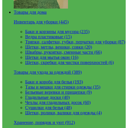
Товары для дома
Инвентарь для уборки (445)
Баки и корзины для мусора (235)
Ведра пластиковые (15)
Тряпки, салфетки, губки, перчатки для уборки (87)
Щетки, метлы, веники, совки (20)
Швабры, рукоятки, сменные части (66)
Щетки для мытья окон (16)
Щетки, скребки для чистки поверхностей (6)
Товары для ухода за одеждой (389)
Баки и короба для белья (193)
Тазы и мешки для стирки одежды (35)
Бельевые веревки и прищепки (9)
Гладильные доски (40)
Чехлы для гладильных досок (60)
Сушилки для белья (48)
Щетки, ролики, валики для одежды (4)
Хранение, порядок и уют (912)