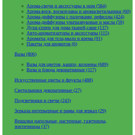
Арома-свечи и аксессуары к ним (584)
Арома-воск, воскоплавы и аромасветильники (60)
Арома-диффузоры с палочками, рефиллы (424)
Арома-диффузоры ультразвуковые и масла (59)
Духи-спреи для дома,тканей,саше (137)
Авто-ароматизаторы и аксессуары (115)
Ароматы для тела,мыло и крема (91)
Пакеты для ароматов (6)
Вазы (806)
Вазы для цветов, кашпо, колонны (689)
Вазы и блюда декоративные (117)
Искусственные цветы и фрукты (488)
Светильники декоративные (27)
Подсвечники и свечи (243)
Зеркала интерьерные и рамы для зеркал (29)
Вешалки напольные, настенные, газетницы,
зонтичницы (37)