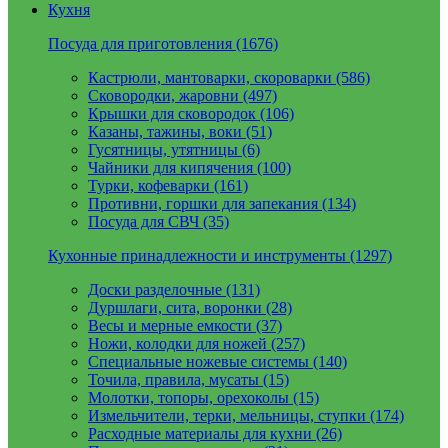
Кухня
Посуда для приготовления (1676)
Кастрюли, мантоварки, скороварки (586)
Сковородки, жаровни (497)
Крышки для сковородок (106)
Казаны, тажины, воки (51)
Гусятницы, утятницы (6)
Чайники для кипячения (100)
Турки, кофеварки (161)
Противни, горшки для запекания (134)
Посуда для СВЧ (35)
Кухонные принадлежности и инструменты (1297)
Доски разделочные (131)
Дуршлаги, сита, воронки (28)
Весы и мерные емкости (37)
Ножи, колодки для ножей (257)
Специальные ножевые системы (140)
Точила, правила, мусаты (15)
Молотки, топоры, орехоколы (15)
Измельчители, терки, мельницы, ступки (174)
Расходные материалы для кухни (26)