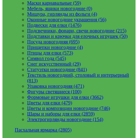
Маски карнавальные (59)
Мебель, ящики новогодние (0)
Мишура, гирлянды из фольги (4)
Оконные новогодние украшения (56)
Подвески для елки (1476)
Подсвечники, фонари, свечи новогодние (215)
Подставки и крючки для елочных игрушек (50)
Посуда новогодняя (695)
Прищепки новогодние (4)
Птицы для елки (573)
Символ года (545)
Снег искусственный (29)
Статуэтки новогодние (841)
Текстиль новогодний, столовый и интерьерный
(813)
Упаковка новогодняя (471)
Фигуры светящиеся (100)
Формовые игрушки для елки (3662)
Цветы для елки (479)
Цветы и композиции новогодние (746)
Шары и наборы для елки (2859)
Электрогирлянды новогодние (154)
Пасхальная ярмарка (2805)