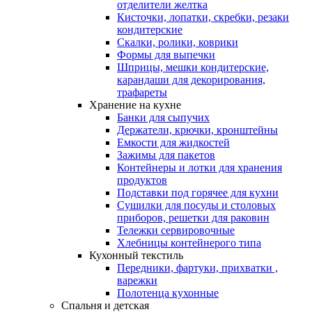
отделители желтка
Кисточки, лопатки, скребки, резаки
кондитерские
Скалки, ролики, коврики
Формы для выпечки
Шприцы, мешки кондитерские,
карандаши для декорирования,
трафареты
Хранение на кухне
Банки для сыпучих
Держатели, крючки, кронштейны
Емкости для жидкостей
Зажимы для пакетов
Контейнеры и лотки для хранения
продуктов
Подставки под горячее для кухни
Сушилки для посуды и столовых
приборов, решетки для раковин
Тележки сервировочные
Хлебницы контейнерого типа
Кухонный текстиль
Передники, фартуки, прихватки ,
варежки
Полотенца кухонные
Спальня и детская