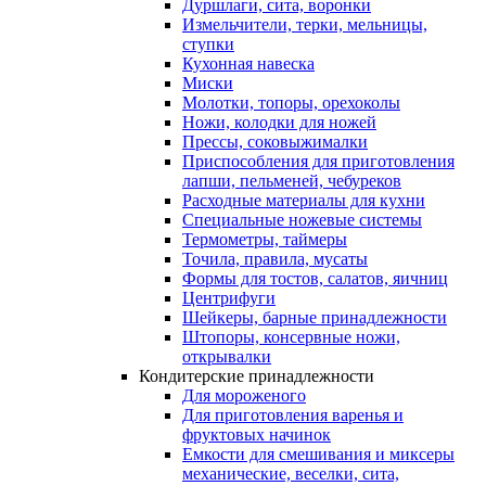
Дуршлаги, сита, воронки
Измельчители, терки, мельницы,
ступки
Кухонная навеска
Миски
Молотки, топоры, орехоколы
Ножи, колодки для ножей
Прессы, соковыжималки
Приспособления для приготовления
лапши, пельменей, чебуреков
Расходные материалы для кухни
Специальные ножевые системы
Термометры, таймеры
Точила, правила, мусаты
Формы для тостов, салатов, яичниц
Центрифуги
Шейкеры, барные принадлежности
Штопоры, консервные ножи,
открывалки
Кондитерские принадлежности
Для мороженого
Для приготовления варенья и
фруктовых начинок
Емкости для смешивания и миксеры
механические, веселки, сита,