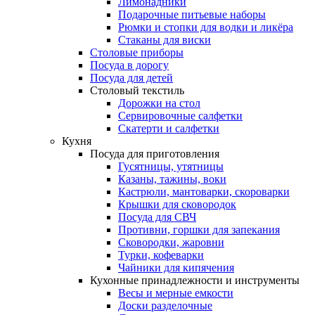
Лимонадники
Подарочные питьевые наборы
Рюмки и стопки для водки и ликёра
Стаканы для виски
Столовые приборы
Посуда в дорогу
Посуда для детей
Столовый текстиль
Дорожки на стол
Сервировочные салфетки
Скатерти и салфетки
Кухня
Посуда для приготовления
Гусятницы, утятницы
Казаны, тажины, воки
Кастрюли, мантоварки, скороварки
Крышки для сковородок
Посуда для СВЧ
Противни, горшки для запекания
Сковородки, жаровни
Турки, кофеварки
Чайники для кипячения
Кухонные принадлежности и инструменты
Весы и мерные емкости
Доски разделочные