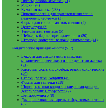
Прессы, соковыжималки (21)
Миски (97)
Кухонная навеска (283)
Приспособления для приготовления лапши,
пельменей, чебуреков (3)
Формы для тостов, салатов, яичниц (2)
Центрифуги (2)
Термометры, таймеры (5)
Шейкеры, барные принадлежности (20)
Штопоры, консервные ножи, открывалки (41)
Кондитерские принадлежности (517)
Емкости для смешивания и миксеры
механические, веселки, сита, отделители желтка
(71)
Кисточки, лопатки, скребки, резаки кондитерские
(40)
Скалки, ролики, коврики (45)
Формы для выпечки (338)
Шприцы, мешки кондитерские, карандаши для
декорирования, трафареты (7)
Для мороженого (8)
Для приготовления варенья и фруктовых начинок
(8)