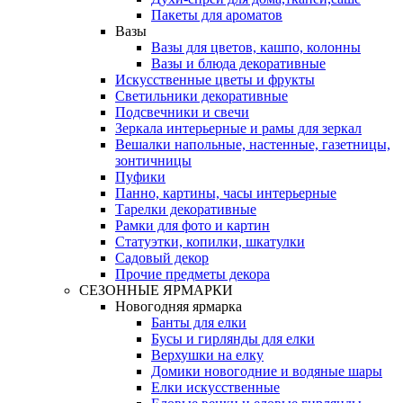
Пакеты для ароматов
Вазы
Вазы для цветов, кашпо, колонны
Вазы и блюда декоративные
Искусственные цветы и фрукты
Светильники декоративные
Подсвечники и свечи
Зеркала интерьерные и рамы для зеркал
Вешалки напольные, настенные, газетницы,
зонтичницы
Пуфики
Панно, картины, часы интерьерные
Тарелки декоративные
Рамки для фото и картин
Статуэтки, копилки, шкатулки
Садовый декор
Прочие предметы декора
СЕЗОННЫЕ ЯРМАРКИ
Новогодняя ярмарка
Банты для елки
Бусы и гирлянды для елки
Верхушки на елку
Домики новогодние и водяные шары
Елки искусственные