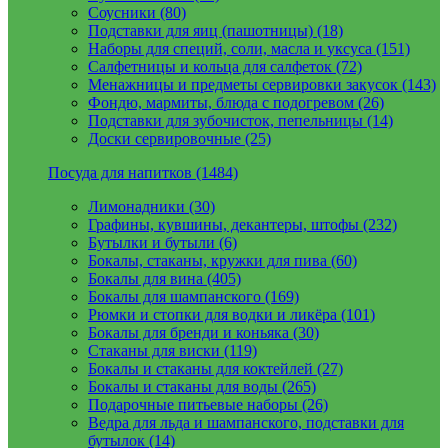
Соусники (80)
Подставки для яиц (пашотницы) (18)
Наборы для специй, соли, масла и уксуса (151)
Салфетницы и кольца для салфеток (72)
Менажницы и предметы сервировки закусок (143)
Фондю, мармиты, блюда с подогревом (26)
Подставки для зубочисток, пепельницы (14)
Доски сервировочные (25)
Посуда для напитков (1484)
Лимонадники (30)
Графины, кувшины, декантеры, штофы (232)
Бутылки и бутыли (6)
Бокалы, стаканы, кружки для пива (60)
Бокалы для вина (405)
Бокалы для шампанского (169)
Рюмки и стопки для водки и ликёра (101)
Бокалы для бренди и коньяка (30)
Стаканы для виски (119)
Бокалы и стаканы для коктейлей (27)
Бокалы и стаканы для воды (265)
Подарочные питьевые наборы (26)
Ведра для льда и шампанского, подставки для
бутылок (14)