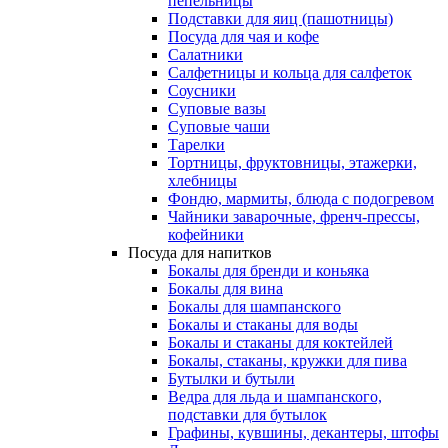
пепельницы
Подставки для яиц (пашотницы)
Посуда для чая и кофе
Салатники
Салфетницы и кольца для салфеток
Соусники
Суповые вазы
Суповые чаши
Тарелки
Тортницы, фруктовницы, этажерки,
хлебницы
Фондю, мармиты, блюда с подогревом
Чайники заварочные, френч-прессы,
кофейники
Посуда для напитков
Бокалы для бренди и коньяка
Бокалы для вина
Бокалы для шампанского
Бокалы и стаканы для воды
Бокалы и стаканы для коктейлей
Бокалы, стаканы, кружки для пива
Бутылки и бутыли
Ведра для льда и шампанского,
подставки для бутылок
Графины, кувшины, декантеры, штофы