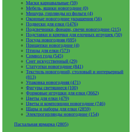
Маски карнавальные (59)
Мебель, ящики новогодние (0)
Мишура, гирлянды из фольги (4)
Оконные новогодние украшения (56)
Подвески для елки (1476)
Подсвечники, фонари, свечи новогодние (215)
Подставки и крючки для елочных игрушек (50)
Посуда новогодняя (695)
Прищепки новогодние (4)
Птицы для елки (573)
Символ года (545)
Снег искусственный (29)
Статуэтки новогодние (841)
Текстиль новогодний, столовый и интерьерный
(813)
Упаковка новогодняя (471)
Фигуры светящиеся (100)
Формовые игрушки для елки (3662)
Цветы для елки (479)
Цветы и композиции новогодние (746)
Шары и наборы для елки (2859)
Электрогирлянды новогодние (154)
Пасхальная ярмарка (2805)