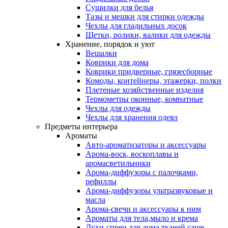
Сушилки для белья
Тазы и мешки для стирки одежды
Чехлы для гладильных досок
Щетки, ролики, валики для одежды
Хранение, порядок и уют
Вешалки
Коврики для дома
Коврики придверные, грязесборные
Комоды, контейнеры, этажерки, полки
Плетеные хозяйственные изделия
Термометры оконные, комнатные
Чехлы для одежды
Чехлы для хранения одеял
Предметы интерьера
Ароматы
Авто-ароматизаторы и аксессуары
Арома-воск, воскоплавы и
аромасветильники
Арома-диффузоры с палочками,
рефиллы
Арома-диффузоры ультразвуковые и
масла
Арома-свечи и аксессуары к ним
Ароматы для тела,мыло и крема
Духи-спреи для дома,тканей,саше