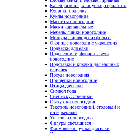
Еловые венки и еловые гирлянды
Калейдоскопы, хлопушки, серпантин
Коврики под елку
Куклы новогодние
Магниты новогодние
Маски карнавальные
Мебель, ящики новогодние
Мишура, гирлянды из фольги
Оконные новогодние украшения
Подвески для елки
Подсвечники, фонари, свечи
новогодние
Подставки и крючки для елочных
игрушек
Посуда новогодняя
Прищепки новогодние
Птицы для елки
Символ года
Снег искусственный
Статуэтки новогодние
Текстиль новогодний, столовый и
интерьерный
Упаковка новогодняя
Фигуры светящиеся
Формовые игрушки для елки