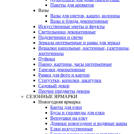
Пакеты для ароматов
Вазы
Вазы для цветов, кашпо, колонны
Вазы и блюда декоративные
Искусственные цветы и фрукты
Светильники декоративные
Подсвечники и свечи
Зеркала интерьерные и рамы для зеркал
Вешалки напольные, настенные, газетницы,
зонтичницы
Пуфики
Панно, картины, часы интерьерные
Тарелки декоративные
Рамки для фото и картин
Статуэтки, копилки, шкатулки
Садовый декор
Прочие предметы декора
СЕЗОННЫЕ ЯРМАРКИ
Новогодняя ярмарка
Банты для елки
Бусы и гирлянды для елки
Верхушки на елку
Домики новогодние и водяные шары
Елки искусственные