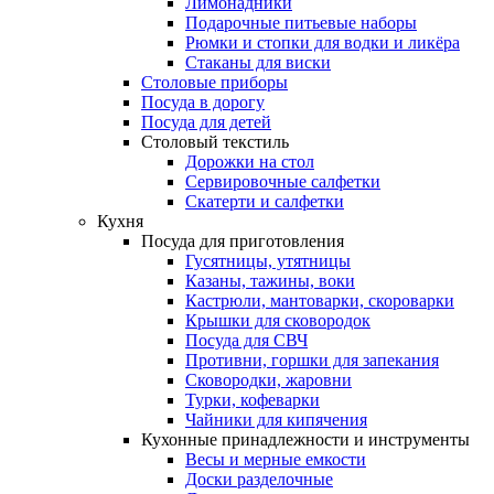
Лимонадники
Подарочные питьевые наборы
Рюмки и стопки для водки и ликёра
Стаканы для виски
Столовые приборы
Посуда в дорогу
Посуда для детей
Столовый текстиль
Дорожки на стол
Сервировочные салфетки
Скатерти и салфетки
Кухня
Посуда для приготовления
Гусятницы, утятницы
Казаны, тажины, воки
Кастрюли, мантоварки, скороварки
Крышки для сковородок
Посуда для СВЧ
Противни, горшки для запекания
Сковородки, жаровни
Турки, кофеварки
Чайники для кипячения
Кухонные принадлежности и инструменты
Весы и мерные емкости
Доски разделочные