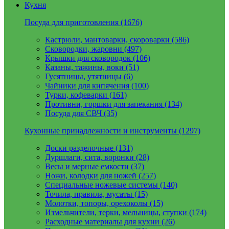
Кухня
Посуда для приготовления (1676)
Кастрюли, мантоварки, скороварки (586)
Сковородки, жаровни (497)
Крышки для сковородок (106)
Казаны, тажины, воки (51)
Гусятницы, утятницы (6)
Чайники для кипячения (100)
Турки, кофеварки (161)
Противни, горшки для запекания (134)
Посуда для СВЧ (35)
Кухонные принадлежности и инструменты (1297)
Доски разделочные (131)
Дуршлаги, сита, воронки (28)
Весы и мерные емкости (37)
Ножи, колодки для ножей (257)
Специальные ножевые системы (140)
Точила, правила, мусаты (15)
Молотки, топоры, орехоколы (15)
Измельчители, терки, мельницы, ступки (174)
Расходные материалы для кухни (26)