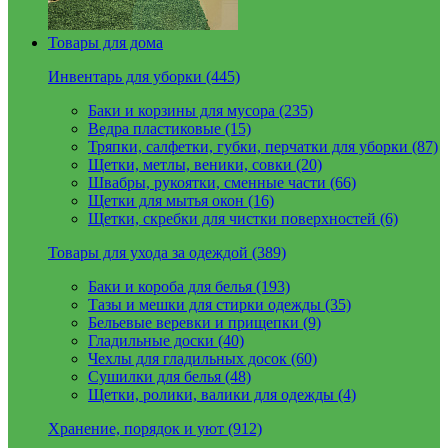
Товары для дома
Инвентарь для уборки (445)
Баки и корзины для мусора (235)
Ведра пластиковые (15)
Тряпки, салфетки, губки, перчатки для уборки (87)
Щетки, метлы, веники, совки (20)
Швабры, рукоятки, сменные части (66)
Щетки для мытья окон (16)
Щетки, скребки для чистки поверхностей (6)
Товары для ухода за одеждой (389)
Баки и короба для белья (193)
Тазы и мешки для стирки одежды (35)
Бельевые веревки и прищепки (9)
Гладильные доски (40)
Чехлы для гладильных досок (60)
Сушилки для белья (48)
Щетки, ролики, валики для одежды (4)
Хранение, порядок и уют (912)