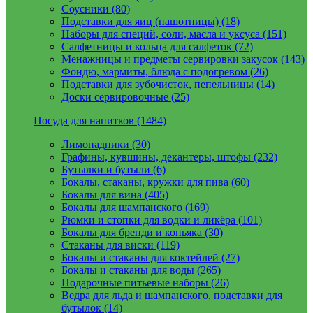
Соусники (80)
Подставки для яиц (пашотницы) (18)
Наборы для специй, соли, масла и уксуса (151)
Салфетницы и кольца для салфеток (72)
Менажницы и предметы сервировки закусок (143)
Фондю, мармиты, блюда с подогревом (26)
Подставки для зубочисток, пепельницы (14)
Доски сервировочные (25)
Посуда для напитков (1484)
Лимонадники (30)
Графины, кувшины, декантеры, штофы (232)
Бутылки и бутыли (6)
Бокалы, стаканы, кружки для пива (60)
Бокалы для вина (405)
Бокалы для шампанского (169)
Рюмки и стопки для водки и ликёра (101)
Бокалы для бренди и коньяка (30)
Стаканы для виски (119)
Бокалы и стаканы для коктейлей (27)
Бокалы и стаканы для воды (265)
Подарочные питьевые наборы (26)
Ведра для льда и шампанского, подставки для
бутылок (14)