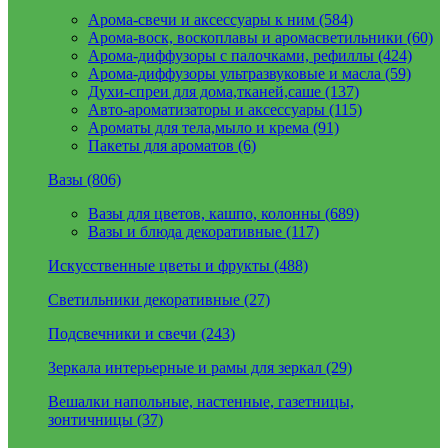
Арома-свечи и аксессуары к ним (584)
Арома-воск, воскоплавы и аромасветильники (60)
Арома-диффузоры с палочками, рефиллы (424)
Арома-диффузоры ультразвуковые и масла (59)
Духи-спреи для дома,тканей,саше (137)
Авто-ароматизаторы и аксессуары (115)
Ароматы для тела,мыло и крема (91)
Пакеты для ароматов (6)
Вазы (806)
Вазы для цветов, кашпо, колонны (689)
Вазы и блюда декоративные (117)
Искусственные цветы и фрукты (488)
Светильники декоративные (27)
Подсвечники и свечи (243)
Зеркала интерьерные и рамы для зеркал (29)
Вешалки напольные, настенные, газетницы,
зонтичницы (37)