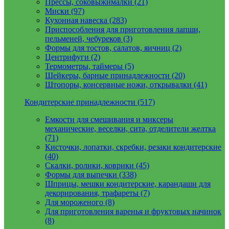
Прессы, соковыжималки (21)
Миски (97)
Кухонная навеска (283)
Приспособления для приготовления лапши,
пельменей, чебуреков (3)
Формы для тостов, салатов, яичниц (2)
Центрифуги (2)
Термометры, таймеры (5)
Шейкеры, барные принадлежности (20)
Штопоры, консервные ножи, открывалки (41)
Кондитерские принадлежности (517)
Емкости для смешивания и миксеры
механические, веселки, сита, отделители желтка
(71)
Кисточки, лопатки, скребки, резаки кондитерские
(40)
Скалки, ролики, коврики (45)
Формы для выпечки (338)
Шприцы, мешки кондитерские, карандаши для
декорирования, трафареты (7)
Для мороженого (8)
Для приготовления варенья и фруктовых начинок
(8)