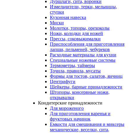
Дуршлаги, сита, воронки
Измельчители, терки, мельницы,
ступки
Кухонная навеска
Миски
Молотки, топоры, орехоколы
Ножи, колодки для ножей
Прессы, соковыжималки
Приспособления для приготовления
лапши, пельменей, чебуреков
Расходные материалы для кухни
Специальные ножевые системы
Термометры, таймеры
Точила, правила, мусаты
Формы для тостов, салатов, яичниц
Центрифуги
Шейкеры, барные принадлежности
Штопоры, консервные ножи,
открывалки
Кондитерские принадлежности
Для мороженого
Для приготовления варенья и
фруктовых начинок
Емкости для смешивания и миксеры
механические, веселки, сита,