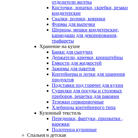
отделители желтка
Кисточки, лопатки, скребки, резаки
кондитерские
Скалки, ролики, коврики
Формы для выпечки
Шприцы, мешки кондитерские,
карандаши для декорирования,
трафареты
Хранение на кухне
Банки для сыпучих
Держатели, крючки, кронштейны
Емкости для жидкостей
Зажимы для пакетов
Контейнеры и лотки для хранения
продуктов
Подставки под горячее для кухни
Сушилки для посуды и столовых
приборов, решетки для раковин
Тележки сервировочные
Хлебницы контейнерого типа
Кухонный текстиль
Передники, фартуки, прихватки ,
варежки
Полотенца кухонные
Спальня и детская