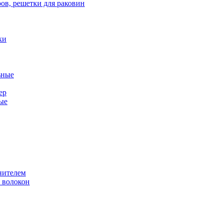
ов, решетки для раковин
ки
ьные
ер
ые
нителем
 волокон