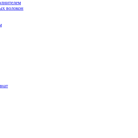
олнителем
ых волокон
м
мнат