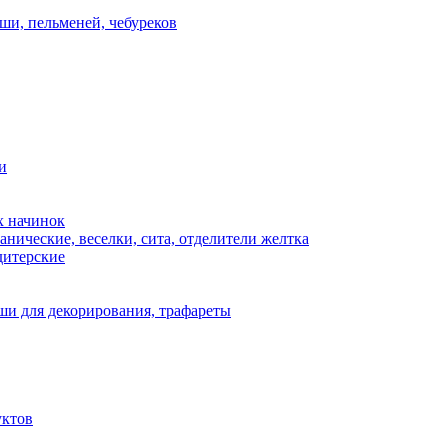
ши, пельменей, чебуреков
и
х начинок
нические, веселки, сита, отделители желтка
дитерские
и для декорирования, трафареты
уктов