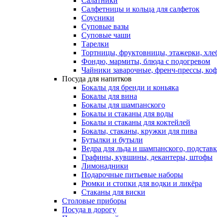
Салатники
Салфетницы и кольца для салфеток
Соусники
Суповые вазы
Суповые чаши
Тарелки
Тортницы, фруктовницы, этажерки, хл
Фондю, мармиты, блюда с подогревом
Чайники заварочные, френч-прессы, ко
Посуда для напитков
Бокалы для бренди и коньяка
Бокалы для вина
Бокалы для шампанского
Бокалы и стаканы для воды
Бокалы и стаканы для коктейлей
Бокалы, стаканы, кружки для пива
Бутылки и бутыли
Ведра для льда и шампанского, подстав
Графины, кувшины, декантеры, штофы
Лимонадники
Подарочные питьевые наборы
Рюмки и стопки для водки и ликёра
Стаканы для виски
Столовые приборы
Посуда в дорогу