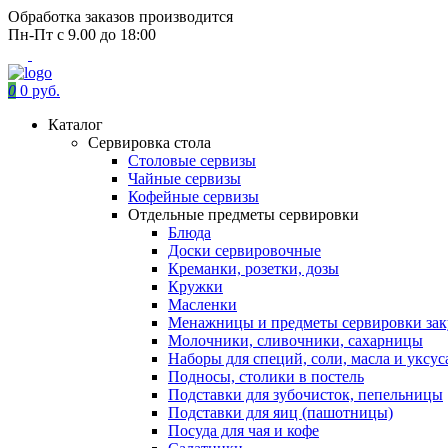
Обработка заказов производится
Пн-Пт с 9.00 до 18:00
0
0 руб.
Каталог
Сервировка стола
Столовые сервизы
Чайные сервизы
Кофейные сервизы
Отдельные предметы сервировки
Блюда
Доски сервировочные
Креманки, розетки, дозы
Кружки
Масленки
Менажницы и предметы сервировки зак
Молочники, сливочники, сахарницы
Наборы для специй, соли, масла и уксус
Подносы, столики в постель
Подставки для зубочисток, пепельницы
Подставки для яиц (пашотницы)
Посуда для чая и кофе