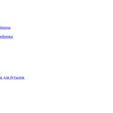
ебницы
фейники
ки для бутылок