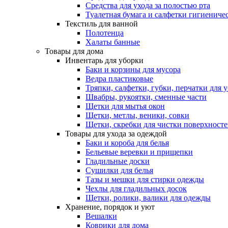
Средства для ухода за полостью рта
Туалетная бумага и салфетки гигиениче
Текстиль для ванной
Полотенца
Халаты банные
Товары для дома
Инвентарь для уборки
Баки и корзины для мусора
Ведра пластиковые
Тряпки, салфетки, губки, перчатки для 
Швабры, рукоятки, сменные части
Щетки для мытья окон
Щетки, метлы, веники, совки
Щетки, скребки для чистки поверхност
Товары для ухода за одеждой
Баки и короба для белья
Бельевые веревки и прищепки
Гладильные доски
Сушилки для белья
Тазы и мешки для стирки одежды
Чехлы для гладильных досок
Щетки, ролики, валики для одежды
Хранение, порядок и уют
Вешалки
Коврики для дома