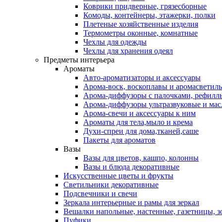
Коврики придверные, грязесборные
Комоды, контейнеры, этажерки, полки
Плетеные хозяйственные изделия
Термометры оконные, комнатные
Чехлы для одежды
Чехлы для хранения одеял
Предметы интерьера
Ароматы
Авто-ароматизаторы и аксессуары
Арома-воск, воскоплавы и аромасветил
Арома-диффузоры с палочками, рефилл
Арома-диффузоры ультразвуковые и мас
Арома-свечи и аксессуары к ним
Ароматы для тела,мыло и крема
Духи-спреи для дома,тканей,саше
Пакеты для ароматов
Вазы
Вазы для цветов, кашпо, колонны
Вазы и блюда декоративные
Искусственные цветы и фрукты
Светильники декоративные
Подсвечники и свечи
Зеркала интерьерные и рамы для зеркал
Вешалки напольные, настенные, газетницы, 
Пуфики