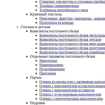
Сушилки для посуды и столовых прибор
Тележки сервировочные
Хлебницы контейнерого типа
Кухонный текстиль
Передники, фартуки, прихватки , вареж
Полотенца кухонные
Спальня и детская
Комплекты постельного белья
Комплекты постельного белья двухспал
Комплекты постельного белья детские
Комплекты постельного белья евро разм
Комплекты постельного белья полуторн
Комплекты постельного белья семейные
Отдельные предметы постельного белья
Наволочки
Наматрацники
Пододеяльники
Простыни
Одеяла
Одеяла из шелка или с шелковым напол
Одеяла с наполнителем из растительных
Одеяла с наполнителем из шерсти
Одеяла с пухо-перовым наполнителем
Одеяла с синтетическим наполнителем
Подушки