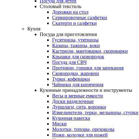
Посуда для детей
Столовый текстиль
Дорожки на стол
Сервировочные салфетки
Скатерти и салфетки
Кухня
Посуда для приготовления
Гусятницы, утятницы
Казаны, тажины, воки
Кастрюли, мантоварки, скороварки
Крышки для сковородок
Посуда для СВЧ
Противни, горшки для запекания
Сковородки, жаровни
Турки, кофеварки
Чайники для кипячения
Кухонные принадлежности и инструменты
Весы и мерные емкости
Доски разделочные
Дуршлаги, сита, воронки
Измельчители, терки, мельницы, ступки
Кухонная навеска
Миски
Молотки, топоры, орехоколы
Ножи, колодки для ножей