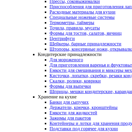
Прессы, соковыжималки
Приспособления для приготовления лап
Расходные материалы для кухни
Специальные ножевые системы
Термометры, таймеры
Точила, правила, мусаты
Формы для тостов, салатов, яичниц
Центрифуги
Шейкеры, барные принадлежности
Штопоры, консервные ножи, открывалк
Кондитерские принадлежности
Для мороженого
Для приготовления варенья и фруктовы
Емкости для смешивания и миксеры меха
Кисточки, лопатки, скребки, резаки кон
Скалки, ролики, коврики
Формы для выпечки
Шприцы, мешки кондитерские, карандаш
Хранение на кухне
Банки для сыпучих
Держатели, крючки, кронштейны
Емкости для жидкостей
Зажимы для пакетов
Контейнеры и лотки для хранения прод
Подставки под горячее для кухни