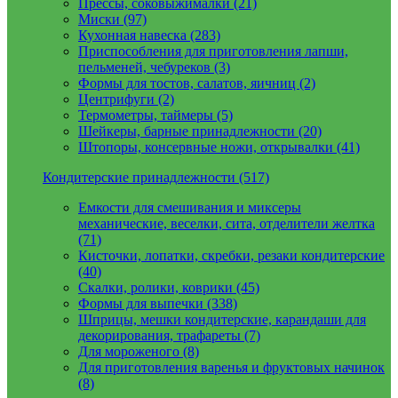
Прессы, соковыжималки (21)
Миски (97)
Кухонная навеска (283)
Приспособления для приготовления лапши,
пельменей, чебуреков (3)
Формы для тостов, салатов, яичниц (2)
Центрифуги (2)
Термометры, таймеры (5)
Шейкеры, барные принадлежности (20)
Штопоры, консервные ножи, открывалки (41)
Кондитерские принадлежности (517)
Емкости для смешивания и миксеры
механические, веселки, сита, отделители желтка
(71)
Кисточки, лопатки, скребки, резаки кондитерские
(40)
Скалки, ролики, коврики (45)
Формы для выпечки (338)
Шприцы, мешки кондитерские, карандаши для
декорирования, трафареты (7)
Для мороженого (8)
Для приготовления варенья и фруктовых начинок
(8)