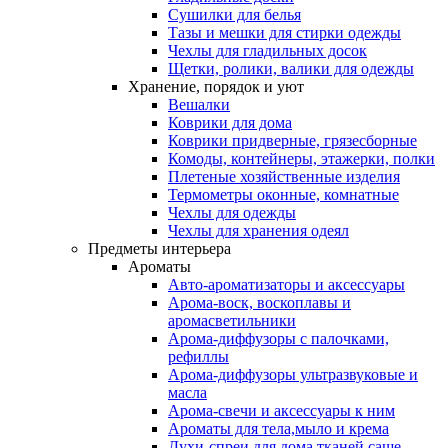
Сушилки для белья
Тазы и мешки для стирки одежды
Чехлы для гладильных досок
Щетки, ролики, валики для одежды
Хранение, порядок и уют
Вешалки
Коврики для дома
Коврики придверные, грязесборные
Комоды, контейнеры, этажерки, полки
Плетеные хозяйственные изделия
Термометры оконные, комнатные
Чехлы для одежды
Чехлы для хранения одеял
Предметы интерьера
Ароматы
Авто-ароматизаторы и аксессуары
Арома-воск, воскоплавы и
аромасветильники
Арома-диффузоры с палочками,
рефиллы
Арома-диффузоры ультразвуковые и
масла
Арома-свечи и аксессуары к ним
Ароматы для тела,мыло и крема
Духи-спреи для дома,тканей,саше