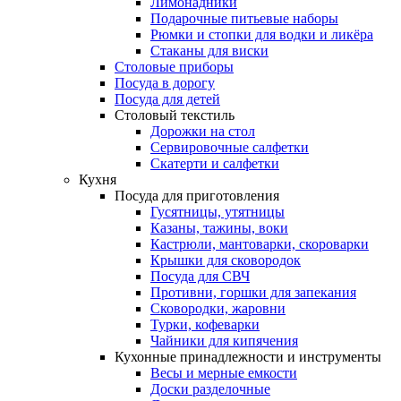
Лимонадники
Подарочные питьевые наборы
Рюмки и стопки для водки и ликёра
Стаканы для виски
Столовые приборы
Посуда в дорогу
Посуда для детей
Столовый текстиль
Дорожки на стол
Сервировочные салфетки
Скатерти и салфетки
Кухня
Посуда для приготовления
Гусятницы, утятницы
Казаны, тажины, воки
Кастрюли, мантоварки, скороварки
Крышки для сковородок
Посуда для СВЧ
Противни, горшки для запекания
Сковородки, жаровни
Турки, кофеварки
Чайники для кипячения
Кухонные принадлежности и инструменты
Весы и мерные емкости
Доски разделочные