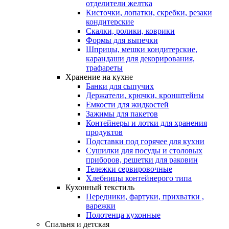
отделители желтка
Кисточки, лопатки, скребки, резаки
кондитерские
Скалки, ролики, коврики
Формы для выпечки
Шприцы, мешки кондитерские,
карандаши для декорирования,
трафареты
Хранение на кухне
Банки для сыпучих
Держатели, крючки, кронштейны
Емкости для жидкостей
Зажимы для пакетов
Контейнеры и лотки для хранения
продуктов
Подставки под горячее для кухни
Сушилки для посуды и столовых
приборов, решетки для раковин
Тележки сервировочные
Хлебницы контейнерого типа
Кухонный текстиль
Передники, фартуки, прихватки ,
варежки
Полотенца кухонные
Спальня и детская