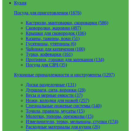
Кухня
Посуда для приготовления (1676)
Кастрюли, мантоварки, скороварки (586)
Сковородки, жаровни (497)
Крышки для сковородок (106)
Казаны, тажины, воки (51)
Гусятницы, утятницы (6)
Чайники для кипячения (100)
Турки, кофеварки (161)
Противни, горшки для запекания (134)
Посуда для СВЧ (35)
Кухонные принадлежности и инструменты (1297)
Доски разделочные (131)
Дуршлаги, сита, воронки (28)
Весы и мерные емкости (37)
Ножи, колодки для ножей (257)
Специальные ножевые системы (140)
Точила, правила, мусаты (15)
Молотки, топоры, орехоколы (15)
Измельчители, терки, мельницы, ступки (174)
Расходные материалы для кухни (26)