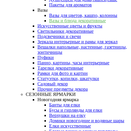
Пакеты для ароматов
Вазы
Вазы для цветов, кашпо, колонны
Вазы и блюда декоративные
Искусственные цветы и фрукты
Светильники декоративные
Подсвечники и свечи
Зеркала интерьерные и рамы для зеркал
Вешалки напольные, настенные, газетницы,
зонтичницы
Пуфики
Панно, картины, часы интерьерные
Тарелки декоративные
Рамки для фото и картин
Статуэтки, копилки, шкатулки
Садовый декор
Прочие предметы декора
СЕЗОННЫЕ ЯРМАРКИ
Новогодняя ярмарка
Банты для елки
Бусы и гирлянды для елки
Верхушки на елку
Домики новогодние и водяные шары
Елки искусственные