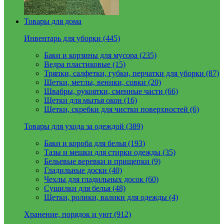
Товары для дома
Инвентарь для уборки (445)
Баки и корзины для мусора (235)
Ведра пластиковые (15)
Тряпки, салфетки, губки, перчатки для уборки (87)
Щетки, метлы, веники, совки (20)
Швабры, рукоятки, сменные части (66)
Щетки для мытья окон (16)
Щетки, скребки для чистки поверхностей (6)
Товары для ухода за одеждой (389)
Баки и короба для белья (193)
Тазы и мешки для стирки одежды (35)
Бельевые веревки и прищепки (9)
Гладильные доски (40)
Чехлы для гладильных досок (60)
Сушилки для белья (48)
Щетки, ролики, валики для одежды (4)
Хранение, порядок и уют (912)