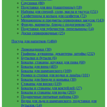
Соусники (80)
Подставки для яиц (пашотницы) (18)
Наборы для специй, соли, масла и уксуса (151)
Салфетницы и кольца для салфеток (72)
Менажницы и предметы сервировки закусок (143)
Фондю, мармиты, блюда с подогревом (26)
Подставки для зубочисток, пепельницы (14)
Доски сервировочные (25)
Посуда для напитков (1484)
Лимонадники (30)
Графины, кувшины, декантеры, штофы (232)
Бутылки и бутыли (6)
Бокалы, стаканы, кружки для пива (60)
Бокалы для вина (405)
Бокалы для шампанского (169)
Рюмки и стопки для водки и ликёра (101)
Бокалы для бренди и коньяка (30)
Стаканы для виски (119)
Бокалы и стаканы для коктейлей (27)
Бокалы и стаканы для воды (265)
Подарочные питьевые наборы (26)
Ведра для льда и шампанского, подставки для
бутылок (14)