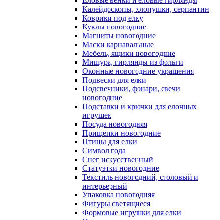
Еловые венки и еловые гирлянды
Калейдоскопы, хлопушки, серпантин
Коврики под елку
Куклы новогодние
Магниты новогодние
Маски карнавальные
Мебель, ящики новогодние
Мишура, гирлянды из фольги
Оконные новогодние украшения
Подвески для елки
Подсвечники, фонари, свечи
новогодние
Подставки и крючки для елочных
игрушек
Посуда новогодняя
Прищепки новогодние
Птицы для елки
Символ года
Снег искусственный
Статуэтки новогодние
Текстиль новогодний, столовый и
интерьерный
Упаковка новогодняя
Фигуры светящиеся
Формовые игрушки для елки