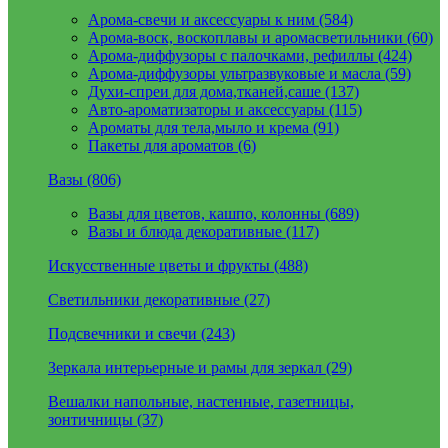
Арома-свечи и аксессуары к ним (584)
Арома-воск, воскоплавы и аромасветильники (60)
Арома-диффузоры с палочками, рефиллы (424)
Арома-диффузоры ультразвуковые и масла (59)
Духи-спреи для дома,тканей,саше (137)
Авто-ароматизаторы и аксессуары (115)
Ароматы для тела,мыло и крема (91)
Пакеты для ароматов (6)
Вазы (806)
Вазы для цветов, кашпо, колонны (689)
Вазы и блюда декоративные (117)
Искусственные цветы и фрукты (488)
Светильники декоративные (27)
Подсвечники и свечи (243)
Зеркала интерьерные и рамы для зеркал (29)
Вешалки напольные, настенные, газетницы,
зонтичницы (37)