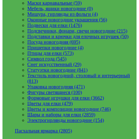
Маски карнавальные (59)
Мебель, ящики новогодние (0)
Мишура, гирлянды из фольги (4)
Оконные новогодние украшения (56)
Подвески для елки (1476)
Подсвечники, фонари, свечи новогодние (215)
Подставки и крючки для елочных игрушек (50)
Посуда новогодняя (695)
Прищепки новогодние (4)
Птицы для елки (573)
Символ года (545)
Снег искусственный (29)
Статуэтки новогодние (841)
Текстиль новогодний, столовый и интерьерный
(813)
Упаковка новогодняя (471)
Фигуры светящиеся (100)
Формовые игрушки для елки (3662)
Цветы для елки (479)
Цветы и композиции новогодние (746)
Шары и наборы для елки (2859)
Электрогирлянды новогодние (154)
Пасхальная ярмарка (2805)