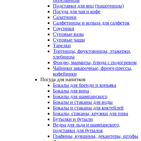
пепельницы
Подставки для яиц (пашотницы)
Посуда для чая и кофе
Салатники
Салфетницы и кольца для салфеток
Соусники
Суповые вазы
Суповые чаши
Тарелки
Тортницы, фруктовницы, этажерки,
хлебницы
Фондю, мармиты, блюда с подогревом
Чайники заварочные, френч-прессы,
кофейники
Посуда для напитков
Бокалы для бренди и коньяка
Бокалы для вина
Бокалы для шампанского
Бокалы и стаканы для воды
Бокалы и стаканы для коктейлей
Бокалы, стаканы, кружки для пива
Бутылки и бутыли
Ведра для льда и шампанского,
подставки для бутылок
Графины, кувшины, декантеры, штофы