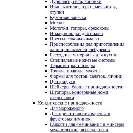
Дуршлаги, сита, воронки
Измельчители, терки, мельницы,
ступки
Кухонная навеска
Миски
Молотки, топоры, орехоколы
Ножи, колодки для ножей
Прессы, соковыжималки
Приспособления для приготовления
лапши, пельменей, чебуреков
Расходные материалы для кухни
Специальные ножевые системы
Термометры, таймеры
Точила, правила, мусаты
Формы для тостов, салатов, яичниц
Центрифуги
Шейкеры, барные принадлежности
Штопоры, консервные ножи,
открывалки
Кондитерские принадлежности
Для мороженого
Для приготовления варенья и
фруктовых начинок
Емкости для смешивания и миксеры
механические, веселки, сита,