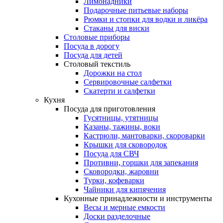
Лимонадники
Подарочные питьевые наборы
Рюмки и стопки для водки и ликёра
Стаканы для виски
Столовые приборы
Посуда в дорогу
Посуда для детей
Столовый текстиль
Дорожки на стол
Сервировочные салфетки
Скатерти и салфетки
Кухня
Посуда для приготовления
Гусятницы, утятницы
Казаны, тажины, воки
Кастрюли, мантоварки, скороварки
Крышки для сковородок
Посуда для СВЧ
Противни, горшки для запекания
Сковородки, жаровни
Турки, кофеварки
Чайники для кипячения
Кухонные принадлежности и инструменты
Весы и мерные емкости
Доски разделочные