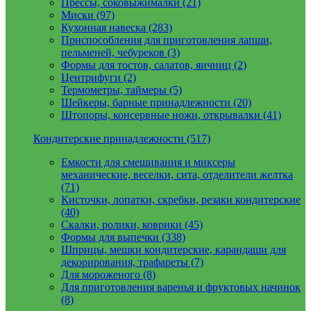
Прессы, соковыжималки (21)
Миски (97)
Кухонная навеска (283)
Приспособления для приготовления лапши,
пельменей, чебуреков (3)
Формы для тостов, салатов, яичниц (2)
Центрифуги (2)
Термометры, таймеры (5)
Шейкеры, барные принадлежности (20)
Штопоры, консервные ножи, открывалки (41)
Кондитерские принадлежности (517)
Емкости для смешивания и миксеры
механические, веселки, сита, отделители желтка
(71)
Кисточки, лопатки, скребки, резаки кондитерские
(40)
Скалки, ролики, коврики (45)
Формы для выпечки (338)
Шприцы, мешки кондитерские, карандаши для
декорирования, трафареты (7)
Для мороженого (8)
Для приготовления варенья и фруктовых начинок
(8)