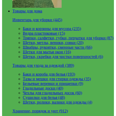
Товары для дома
Инвентарь для уборки (445)
Баки и корзины для мусора (235)
Ведра пластиковые (15)
Тряпки, салфетки, губки, перчатки для уборки (87)
Щетки, метлы, веники, совки (20)
Швабры, рукоятки, сменные части (66)
Щетки для мытья окон (16)
Щетки, скребки для чистки поверхностей (6)
Товары для ухода за одеждой (389)
Баки и короба для белья (193)
Тазы и мешки для стирки одежды (35)
Бельевые веревки и прищепки (9)
Гладильные доски (40)
Чехлы для гладильных досок (60)
Сушилки для белья (48)
Щетки, ролики, валики для одежды (4)
Хранение, порядок и уют (912)