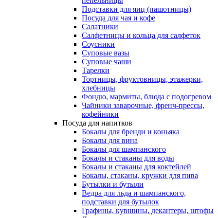
пепельницы
Подставки для яиц (пашотницы)
Посуда для чая и кофе
Салатники
Салфетницы и кольца для салфеток
Соусники
Суповые вазы
Суповые чаши
Тарелки
Тортницы, фруктовницы, этажерки,
хлебницы
Фондю, мармиты, блюда с подогревом
Чайники заварочные, френч-прессы,
кофейники
Посуда для напитков
Бокалы для бренди и коньяка
Бокалы для вина
Бокалы для шампанского
Бокалы и стаканы для воды
Бокалы и стаканы для коктейлей
Бокалы, стаканы, кружки для пива
Бутылки и бутыли
Ведра для льда и шампанского,
подставки для бутылок
Графины, кувшины, декантеры, штофы