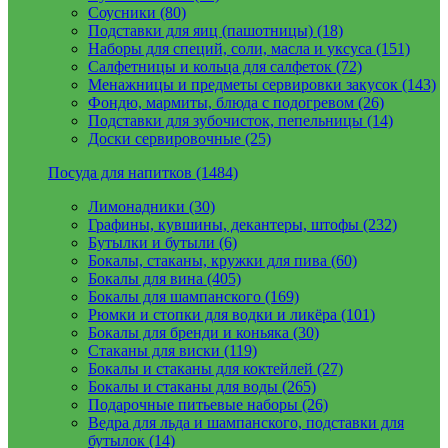
Соусники (80)
Подставки для яиц (пашотницы) (18)
Наборы для специй, соли, масла и уксуса (151)
Салфетницы и кольца для салфеток (72)
Менажницы и предметы сервировки закусок (143)
Фондю, мармиты, блюда с подогревом (26)
Подставки для зубочисток, пепельницы (14)
Доски сервировочные (25)
Посуда для напитков (1484)
Лимонадники (30)
Графины, кувшины, декантеры, штофы (232)
Бутылки и бутыли (6)
Бокалы, стаканы, кружки для пива (60)
Бокалы для вина (405)
Бокалы для шампанского (169)
Рюмки и стопки для водки и ликёра (101)
Бокалы для бренди и коньяка (30)
Стаканы для виски (119)
Бокалы и стаканы для коктейлей (27)
Бокалы и стаканы для воды (265)
Подарочные питьевые наборы (26)
Ведра для льда и шампанского, подставки для
бутылок (14)