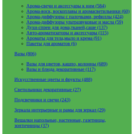
Арома-свечи и аксессуары к ним (584)
Арома-воск, воскоплавы и аромасветильники (60)
Арома-диффузоры с палочками, рефиллы (424)
Арома-диффузоры ультразвуковые и масла (59)
Духи-спреи для дома,тканей,саше (137)
Авто-ароматизаторы и аксессуары (115)
Ароматы для тела,мыло и крема (91)
Пакеты для ароматов (6)
Вазы (806)
Вазы для цветов, кашпо, колонны (689)
Вазы и блюда декоративные (117)
Искусственные цветы и фрукты (488)
Светильники декоративные (27)
Подсвечники и свечи (243)
Зеркала интерьерные и рамы для зеркал (29)
Вешалки напольные, настенные, газетницы,
зонтичницы (37)