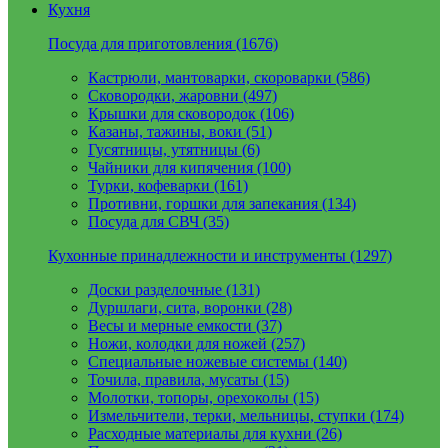
Кухня
Посуда для приготовления (1676)
Кастрюли, мантоварки, скороварки (586)
Сковородки, жаровни (497)
Крышки для сковородок (106)
Казаны, тажины, воки (51)
Гусятницы, утятницы (6)
Чайники для кипячения (100)
Турки, кофеварки (161)
Противни, горшки для запекания (134)
Посуда для СВЧ (35)
Кухонные принадлежности и инструменты (1297)
Доски разделочные (131)
Дуршлаги, сита, воронки (28)
Весы и мерные емкости (37)
Ножи, колодки для ножей (257)
Специальные ножевые системы (140)
Точила, правила, мусаты (15)
Молотки, топоры, орехоколы (15)
Измельчители, терки, мельницы, ступки (174)
Расходные материалы для кухни (26)