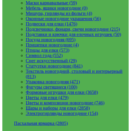
Маски карнавальные (59)
Мебель, ящики новогодние (0)
Мишура, гирлянды из фольги (4)
Оконные новогодние украшения (56)
Подвески для елки (1476)
Подсвечники, фонари, свечи новогодние (215)
Подставки и крючки для елочных игрушек (50)
Посуда новогодняя (695)
Прищепки новогодние (4)
Птицы для елки (573)
Символ года (552)
Снег искусственный (29)
Статуэтки новогодние (841)
Текстиль новогодний, столовый и интерьерный
(813)
Упаковка новогодняя (471)
Фигуры светящиеся (100)
Формовые игрушки для елки (3658)
Цветы для елки (479)
Цветы и композиции новогодние (746)
Шары и наборы для елки (2858)
Электрогирлянды новогодние (154)
Пасхальная ярмарка (2805)