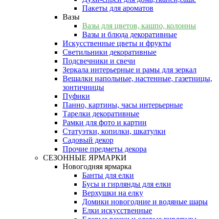
Пакеты для ароматов
Вазы
Вазы для цветов, кашпо, колонны
Вазы и блюда декоративные
Искусственные цветы и фрукты
Светильники декоративные
Подсвечники и свечи
Зеркала интерьерные и рамы для зеркал
Вешалки напольные, настенные, газетницы,
зонтичницы
Пуфики
Панно, картины, часы интерьерные
Тарелки декоративные
Рамки для фото и картин
Статуэтки, копилки, шкатулки
Садовый декор
Прочие предметы декора
СЕЗОННЫЕ ЯРМАРКИ
Новогодняя ярмарка
Банты для елки
Бусы и гирлянды для елки
Верхушки на елку
Домики новогодние и водяные шары
Елки искусственные