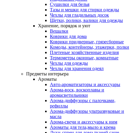
Сушилки для белья
Тазы и мешки для стирки одежды
Чехлы для гладильных досок
Щетки, ролики, валики для одежды
Хранение, порядок и уют
Вешалки
Коврики для дома
Коврики придверные, грязесборные
Комоды, контейнеры, этажерки, полки
Плетеные хозяйственные изделия
Термометры оконные, комнатные
Чехлы для одежды
Чехлы для хранения одеял
Предметы интерьера
Ароматы
Авто-ароматизаторы и аксессуары
Арома-воск, воскоплавы и
аромасветильники
Арома-диффузоры с палочками,
рефиллы
Арома-диффузоры ультразвуковые и
масла
Арома-свечи и аксессуары к ним
Ароматы для тела,мыло и крема
Духи-спреи для дома,тканей,саше