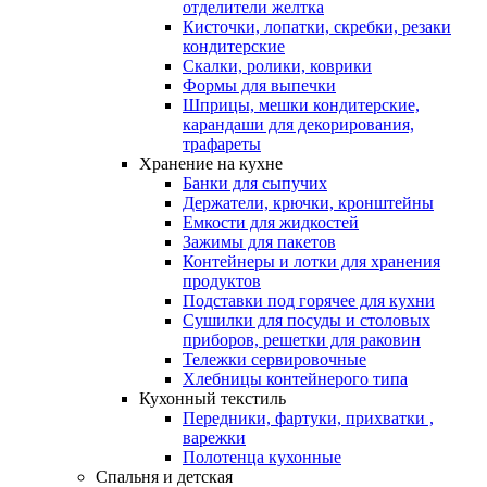
отделители желтка
Кисточки, лопатки, скребки, резаки
кондитерские
Скалки, ролики, коврики
Формы для выпечки
Шприцы, мешки кондитерские,
карандаши для декорирования,
трафареты
Хранение на кухне
Банки для сыпучих
Держатели, крючки, кронштейны
Емкости для жидкостей
Зажимы для пакетов
Контейнеры и лотки для хранения
продуктов
Подставки под горячее для кухни
Сушилки для посуды и столовых
приборов, решетки для раковин
Тележки сервировочные
Хлебницы контейнерого типа
Кухонный текстиль
Передники, фартуки, прихватки ,
варежки
Полотенца кухонные
Спальня и детская