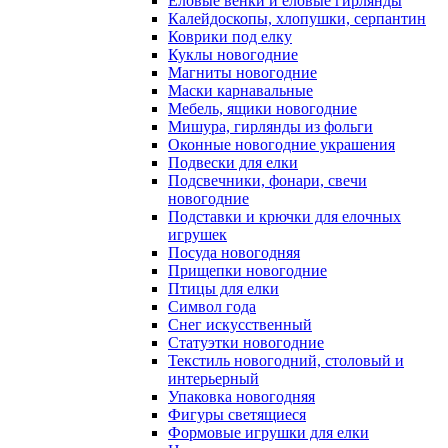
Еловые венки и еловые гирлянды
Калейдоскопы, хлопушки, серпантин
Коврики под елку
Куклы новогодние
Магниты новогодние
Маски карнавальные
Мебель, ящики новогодние
Мишура, гирлянды из фольги
Оконные новогодние украшения
Подвески для елки
Подсвечники, фонари, свечи
новогодние
Подставки и крючки для елочных
игрушек
Посуда новогодняя
Прищепки новогодние
Птицы для елки
Символ года
Снег искусственный
Статуэтки новогодние
Текстиль новогодний, столовый и
интерьерный
Упаковка новогодняя
Фигуры светящиеся
Формовые игрушки для елки