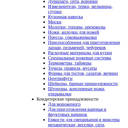
Дуршлаги, сита, воронки
Измельчители, терки, мельницы,
ступки
Кухонная навеска
Миски
Молотки, топоры, орехоколы
Ножи, колодки для ножей
Прессы, соковыжималки
Приспособления для приготовления
лапши, пельменей, чебуреков
Расходные материалы для кухни
Специальные ножевые системы
Термометры, таймеры
Точила, правила, мусаты
Формы для тостов, салатов, яичниц
Центрифуги
Шейкеры, барные принадлежности
Штопоры, консервные ножи,
открывалки
Кондитерские принадлежности
Для мороженого
Для приготовления варенья и
фруктовых начинок
Емкости для смешивания и миксеры
механические, веселки, сита,