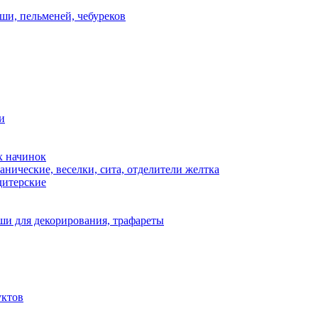
ши, пельменей, чебуреков
и
х начинок
нические, веселки, сита, отделители желтка
дитерские
и для декорирования, трафареты
уктов