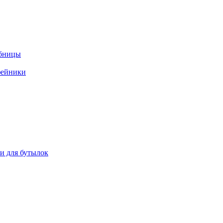
ебницы
фейники
ки для бутылок