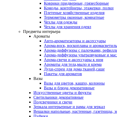
Коврики придверные, грязесборные
Комоды, контейнеры, этажерки, полки
Плетеные хозяйственные изделия
Термометры оконные, комнатные
Чехлы для одежды
Чехлы для хранения одеял
Предметы интерьера
Ароматы
Авто-ароматизаторы и аксессуары
Арома-воск, воскоплавы и аромасветил
Арома-диффузоры с палочками, рефилл
Арома-диффузоры ультразвуковые и мас
Арома-свечи и аксессуары к ним
Ароматы для тела,мыло и крема
Духи-спреи для дома,тканей,саше
Пакеты для ароматов
Вазы
Вазы для цветов, кашпо, колонны
Вазы и блюда декоративные
Искусственные цветы и фрукты
Светильники декоративные
Подсвечники и свечи
Зеркала интерьерные и рамы для зеркал
Вешалки напольные, настенные, газетницы, 
Пуфики