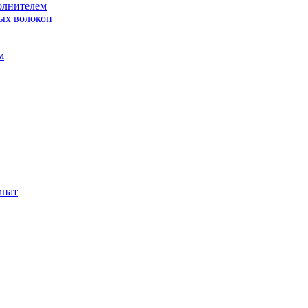
олнителем
ых волокон
м
мнат