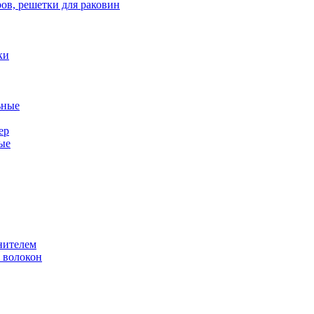
ов, решетки для раковин
ки
ьные
ер
ые
нителем
 волокон