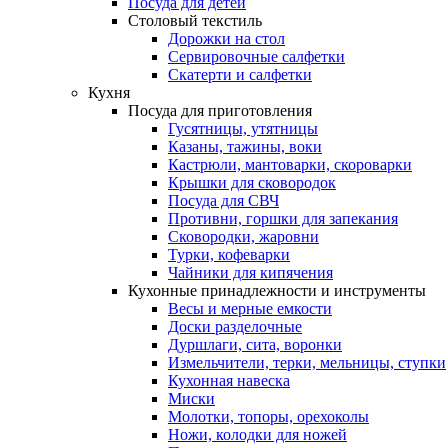
Посуда для детей
Столовый текстиль
Дорожки на стол
Сервировочные салфетки
Скатерти и салфетки
Кухня
Посуда для приготовления
Гусятницы, утятницы
Казаны, тажины, воки
Кастрюли, мантоварки, скороварки
Крышки для сковородок
Посуда для СВЧ
Противни, горшки для запекания
Сковородки, жаровни
Турки, кофеварки
Чайники для кипячения
Кухонные принадлежности и инструменты
Весы и мерные емкости
Доски разделочные
Дуршлаги, сита, воронки
Измельчители, терки, мельницы, ступки
Кухонная навеска
Миски
Молотки, топоры, орехоколы
Ножи, колодки для ножей