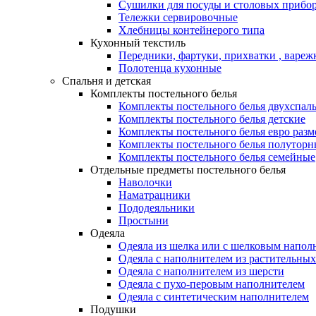
Сушилки для посуды и столовых прибор
Тележки сервировочные
Хлебницы контейнерого типа
Кухонный текстиль
Передники, фартуки, прихватки , вареж
Полотенца кухонные
Спальня и детская
Комплекты постельного белья
Комплекты постельного белья двухспал
Комплекты постельного белья детские
Комплекты постельного белья евро разм
Комплекты постельного белья полуторн
Комплекты постельного белья семейные
Отдельные предметы постельного белья
Наволочки
Наматрацники
Пододеяльники
Простыни
Одеяла
Одеяла из шелка или с шелковым напол
Одеяла с наполнителем из растительных
Одеяла с наполнителем из шерсти
Одеяла с пухо-перовым наполнителем
Одеяла с синтетическим наполнителем
Подушки