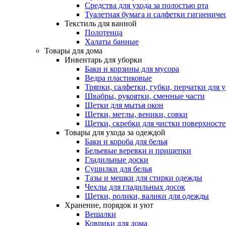
Средства для ухода за полостью рта
Туалетная бумага и салфетки гигиениче
Текстиль для ванной
Полотенца
Халаты банные
Товары для дома
Инвентарь для уборки
Баки и корзины для мусора
Ведра пластиковые
Тряпки, салфетки, губки, перчатки для 
Швабры, рукоятки, сменные части
Щетки для мытья окон
Щетки, метлы, веники, совки
Щетки, скребки для чистки поверхност
Товары для ухода за одеждой
Баки и короба для белья
Бельевые веревки и прищепки
Гладильные доски
Сушилки для белья
Тазы и мешки для стирки одежды
Чехлы для гладильных досок
Щетки, ролики, валики для одежды
Хранение, порядок и уют
Вешалки
Коврики для дома