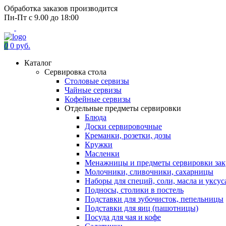
Обработка заказов производится
Пн-Пт с 9.00 до 18:00
0
0 руб.
Каталог
Сервировка стола
Столовые сервизы
Чайные сервизы
Кофейные сервизы
Отдельные предметы сервировки
Блюда
Доски сервировочные
Креманки, розетки, дозы
Кружки
Масленки
Менажницы и предметы сервировки зак
Молочники, сливочники, сахарницы
Наборы для специй, соли, масла и уксус
Подносы, столики в постель
Подставки для зубочисток, пепельницы
Подставки для яиц (пашотницы)
Посуда для чая и кофе