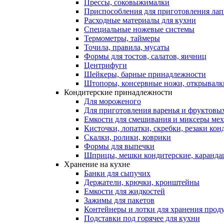
Прессы, соковыжималки
Приспособления для приготовления лап
Расходные материалы для кухни
Специальные ножевые системы
Термометры, таймеры
Точила, правила, мусаты
Формы для тостов, салатов, яичниц
Центрифуги
Шейкеры, барные принадлежности
Штопоры, консервные ножи, открывалк
Кондитерские принадлежности
Для мороженого
Для приготовления варенья и фруктовы
Емкости для смешивания и миксеры меха
Кисточки, лопатки, скребки, резаки кон
Скалки, ролики, коврики
Формы для выпечки
Шприцы, мешки кондитерские, карандаш
Хранение на кухне
Банки для сыпучих
Держатели, крючки, кронштейны
Емкости для жидкостей
Зажимы для пакетов
Контейнеры и лотки для хранения прод
Подставки под горячее для кухни