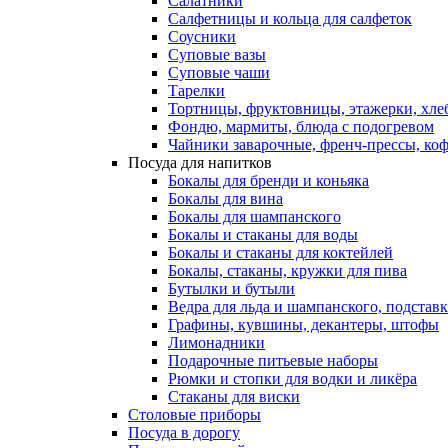
Салатники
Салфетницы и кольца для салфеток
Соусники
Суповые вазы
Суповые чаши
Тарелки
Тортницы, фруктовницы, этажерки, хл
Фондю, мармиты, блюда с подогревом
Чайники заварочные, френч-прессы, ко
Посуда для напитков
Бокалы для бренди и коньяка
Бокалы для вина
Бокалы для шампанского
Бокалы и стаканы для воды
Бокалы и стаканы для коктейлей
Бокалы, стаканы, кружки для пива
Бутылки и бутыли
Ведра для льда и шампанского, подстав
Графины, кувшины, декантеры, штофы
Лимонадники
Подарочные питьевые наборы
Рюмки и стопки для водки и ликёра
Стаканы для виски
Столовые приборы
Посуда в дорогу