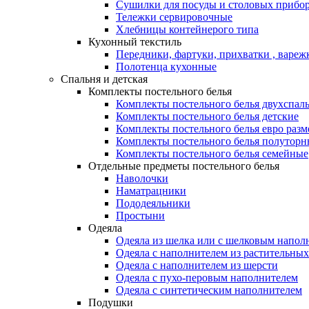
Сушилки для посуды и столовых прибор
Тележки сервировочные
Хлебницы контейнерого типа
Кухонный текстиль
Передники, фартуки, прихватки , вареж
Полотенца кухонные
Спальня и детская
Комплекты постельного белья
Комплекты постельного белья двухспал
Комплекты постельного белья детские
Комплекты постельного белья евро разм
Комплекты постельного белья полуторн
Комплекты постельного белья семейные
Отдельные предметы постельного белья
Наволочки
Наматрацники
Пододеяльники
Простыни
Одеяла
Одеяла из шелка или с шелковым напол
Одеяла с наполнителем из растительных
Одеяла с наполнителем из шерсти
Одеяла с пухо-перовым наполнителем
Одеяла с синтетическим наполнителем
Подушки