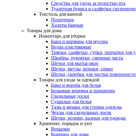
Средства для ухода за полостью рта
Туалетная бумага и салфетки гигиениче
Текстиль для ванной
Полотенца
Халаты банные
Товары для дома
Инвентарь для уборки
Баки и корзины для мусора
Ведра пластиковые
Тряпки, салфетки, губки, перчатки для 
Швабры, рукоятки, сменные части
Щетки для мытья окон
Щетки, метлы, веники, совки
Щетки, скребки для чистки поверхност
Товары для ухода за одеждой
Баки и короба для белья
Бельевые веревки и прищепки
Гладильные доски
Сушилки для белья
Тазы и мешки для стирки одежды
Чехлы для гладильных досок
Щетки, ролики, валики для одежды
Хранение, порядок и уют
Вешалки
Коврики для дома