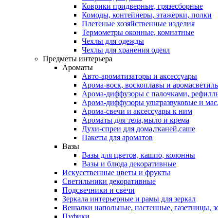
Коврики придверные, грязесборные
Комоды, контейнеры, этажерки, полки
Плетеные хозяйственные изделия
Термометры оконные, комнатные
Чехлы для одежды
Чехлы для хранения одеял
Предметы интерьера
Ароматы
Авто-ароматизаторы и аксессуары
Арома-воск, воскоплавы и аромасветил
Арома-диффузоры с палочками, рефилл
Арома-диффузоры ультразвуковые и мас
Арома-свечи и аксессуары к ним
Ароматы для тела,мыло и крема
Духи-спреи для дома,тканей,саше
Пакеты для ароматов
Вазы
Вазы для цветов, кашпо, колонны
Вазы и блюда декоративные
Искусственные цветы и фрукты
Светильники декоративные
Подсвечники и свечи
Зеркала интерьерные и рамы для зеркал
Вешалки напольные, настенные, газетницы, 
Пуфики