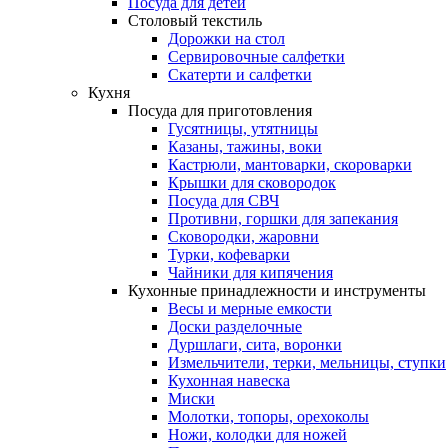
Посуда для детей
Столовый текстиль
Дорожки на стол
Сервировочные салфетки
Скатерти и салфетки
Кухня
Посуда для приготовления
Гусятницы, утятницы
Казаны, тажины, воки
Кастрюли, мантоварки, скороварки
Крышки для сковородок
Посуда для СВЧ
Противни, горшки для запекания
Сковородки, жаровни
Турки, кофеварки
Чайники для кипячения
Кухонные принадлежности и инструменты
Весы и мерные емкости
Доски разделочные
Дуршлаги, сита, воронки
Измельчители, терки, мельницы, ступки
Кухонная навеска
Миски
Молотки, топоры, орехоколы
Ножи, колодки для ножей