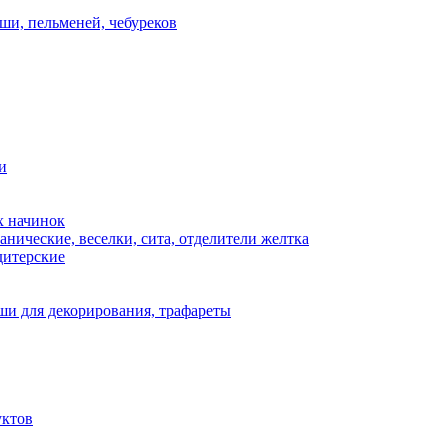
ши, пельменей, чебуреков
и
х начинок
нические, веселки, сита, отделители желтка
дитерские
и для декорирования, трафареты
уктов