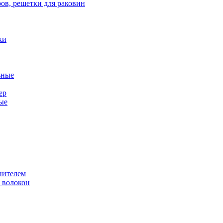
ов, решетки для раковин
ки
ьные
ер
ые
нителем
 волокон