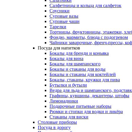
Салатники
Салфетницы и кольца для салфеток
Соусники
Суповые вазы
Суповые чаши
Тарелки
Тортницы, фруктовницы, этажерки, хл
Фондю, мармиты, блюда с подогревом
Чайники заварочные, френч-прессы, ко
Посуда для напитков
Бокалы для бренди и коньяка
Бокалы для вина
Бокалы для шампанского
Бокалы и стаканы для воды
Бокалы и стаканы для коктейлей
Бокалы, стаканы, кружки для пива
Бутылки и бутыли
Ведра для льда и шампанского, подстав
Графины, кувшины, декантеры, штофы
Лимонадники
Подарочные питьевые наборы
Рюмки и стопки для водки и ликёра
Стаканы для виски
Столовые приборы
Посуда в дорогу