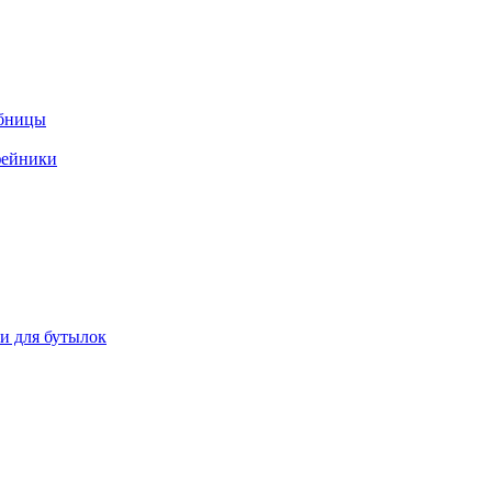
ебницы
фейники
ки для бутылок