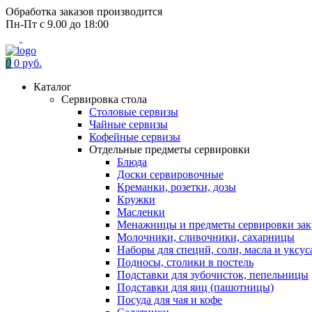
Обработка заказов производится
Пн-Пт с 9.00 до 18:00
0
0 руб.
Каталог
Сервировка стола
Столовые сервизы
Чайные сервизы
Кофейные сервизы
Отдельные предметы сервировки
Блюда
Доски сервировочные
Креманки, розетки, дозы
Кружки
Масленки
Менажницы и предметы сервировки зак
Молочники, сливочники, сахарницы
Наборы для специй, соли, масла и уксус
Подносы, столики в постель
Подставки для зубочисток, пепельницы
Подставки для яиц (пашотницы)
Посуда для чая и кофе