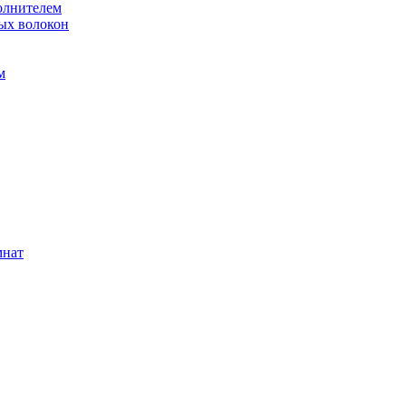
олнителем
ых волокон
м
мнат