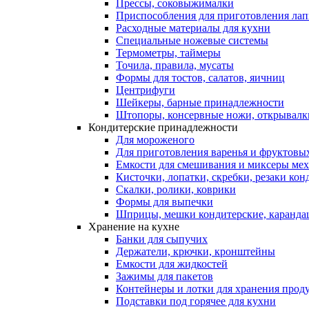
Прессы, соковыжималки
Приспособления для приготовления лап
Расходные материалы для кухни
Специальные ножевые системы
Термометры, таймеры
Точила, правила, мусаты
Формы для тостов, салатов, яичниц
Центрифуги
Шейкеры, барные принадлежности
Штопоры, консервные ножи, открывалк
Кондитерские принадлежности
Для мороженого
Для приготовления варенья и фруктовы
Емкости для смешивания и миксеры меха
Кисточки, лопатки, скребки, резаки кон
Скалки, ролики, коврики
Формы для выпечки
Шприцы, мешки кондитерские, карандаш
Хранение на кухне
Банки для сыпучих
Держатели, крючки, кронштейны
Емкости для жидкостей
Зажимы для пакетов
Контейнеры и лотки для хранения прод
Подставки под горячее для кухни