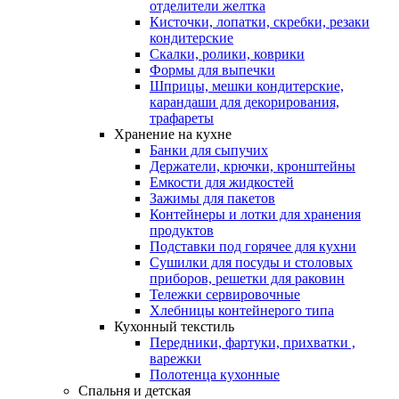
отделители желтка
Кисточки, лопатки, скребки, резаки
кондитерские
Скалки, ролики, коврики
Формы для выпечки
Шприцы, мешки кондитерские,
карандаши для декорирования,
трафареты
Хранение на кухне
Банки для сыпучих
Держатели, крючки, кронштейны
Емкости для жидкостей
Зажимы для пакетов
Контейнеры и лотки для хранения
продуктов
Подставки под горячее для кухни
Сушилки для посуды и столовых
приборов, решетки для раковин
Тележки сервировочные
Хлебницы контейнерого типа
Кухонный текстиль
Передники, фартуки, прихватки ,
варежки
Полотенца кухонные
Спальня и детская