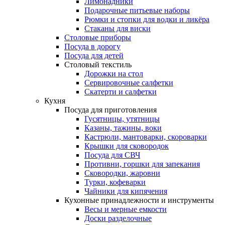
Лимонадники
Подарочные питьевые наборы
Рюмки и стопки для водки и ликёра
Стаканы для виски
Столовые приборы
Посуда в дорогу
Посуда для детей
Столовый текстиль
Дорожки на стол
Сервировочные салфетки
Скатерти и салфетки
Кухня
Посуда для приготовления
Гусятницы, утятницы
Казаны, тажины, воки
Кастрюли, мантоварки, скороварки
Крышки для сковородок
Посуда для СВЧ
Противни, горшки для запекания
Сковородки, жаровни
Турки, кофеварки
Чайники для кипячения
Кухонные принадлежности и инструменты
Весы и мерные емкости
Доски разделочные