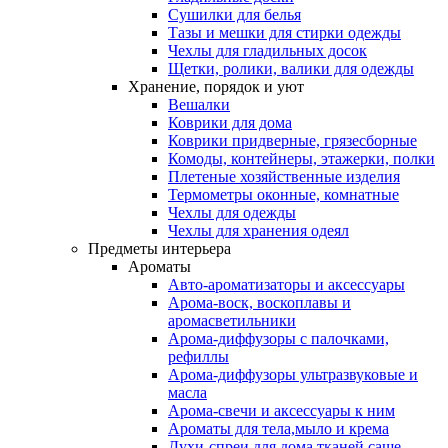
Сушилки для белья
Тазы и мешки для стирки одежды
Чехлы для гладильных досок
Щетки, ролики, валики для одежды
Хранение, порядок и уют
Вешалки
Коврики для дома
Коврики придверные, грязесборные
Комоды, контейнеры, этажерки, полки
Плетеные хозяйственные изделия
Термометры оконные, комнатные
Чехлы для одежды
Чехлы для хранения одеял
Предметы интерьера
Ароматы
Авто-ароматизаторы и аксессуары
Арома-воск, воскоплавы и
аромасветильники
Арома-диффузоры с палочками,
рефиллы
Арома-диффузоры ультразвуковые и
масла
Арома-свечи и аксессуары к ним
Ароматы для тела,мыло и крема
Духи-спреи для дома,тканей,саше