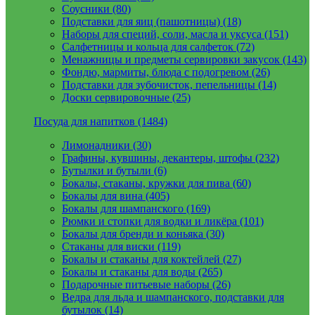
Соусники (80)
Подставки для яиц (пашотницы) (18)
Наборы для специй, соли, масла и уксуса (151)
Салфетницы и кольца для салфеток (72)
Менажницы и предметы сервировки закусок (143)
Фондю, мармиты, блюда с подогревом (26)
Подставки для зубочисток, пепельницы (14)
Доски сервировочные (25)
Посуда для напитков (1484)
Лимонадники (30)
Графины, кувшины, декантеры, штофы (232)
Бутылки и бутыли (6)
Бокалы, стаканы, кружки для пива (60)
Бокалы для вина (405)
Бокалы для шампанского (169)
Рюмки и стопки для водки и ликёра (101)
Бокалы для бренди и коньяка (30)
Стаканы для виски (119)
Бокалы и стаканы для коктейлей (27)
Бокалы и стаканы для воды (265)
Подарочные питьевые наборы (26)
Ведра для льда и шампанского, подставки для
бутылок (14)