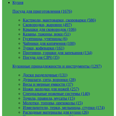
Кухня
Посуда для приготовления (1676)
Кастрюли, мантоварки, скороварки (586)
Сковородки, жаровни (497)
Крышки для сковородок (106)
Казаны, тажины, воки (51)
Гусятницы, утятницы (6)
Чайники для кипячения (100)
Турки, кофеварки (161)
Противни, горшки для запекания (134)
Посуда для СВЧ (35)
Кухонные принадлежности и инструменты (1297)
Доски разделочные (131)
Дуршлаги, сита, воронки (28)
Весы и мерные емкости (37)
Ножи, колодки для ножей (257)
Специальные ножевые системы (140)
Точила, правила, мусаты (15)
Молотки, топоры, орехоколы (15)
Измельчители, терки, мельницы, ступки (174)
Расходные материалы для кухни (26)