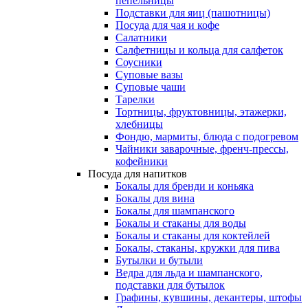
пепельницы
Подставки для яиц (пашотницы)
Посуда для чая и кофе
Салатники
Салфетницы и кольца для салфеток
Соусники
Суповые вазы
Суповые чаши
Тарелки
Тортницы, фруктовницы, этажерки,
хлебницы
Фондю, мармиты, блюда с подогревом
Чайники заварочные, френч-прессы,
кофейники
Посуда для напитков
Бокалы для бренди и коньяка
Бокалы для вина
Бокалы для шампанского
Бокалы и стаканы для воды
Бокалы и стаканы для коктейлей
Бокалы, стаканы, кружки для пива
Бутылки и бутыли
Ведра для льда и шампанского,
подставки для бутылок
Графины, кувшины, декантеры, штофы