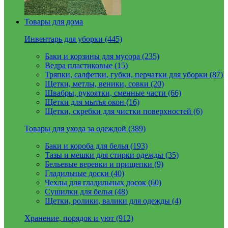
Товары для дома
Инвентарь для уборки (445)
Баки и корзины для мусора (235)
Ведра пластиковые (15)
Тряпки, салфетки, губки, перчатки для уборки (87)
Щетки, метлы, веники, совки (20)
Швабры, рукоятки, сменные части (66)
Щетки для мытья окон (16)
Щетки, скребки для чистки поверхностей (6)
Товары для ухода за одеждой (389)
Баки и короба для белья (193)
Тазы и мешки для стирки одежды (35)
Бельевые веревки и прищепки (9)
Гладильные доски (40)
Чехлы для гладильных досок (60)
Сушилки для белья (48)
Щетки, ролики, валики для одежды (4)
Хранение, порядок и уют (912)