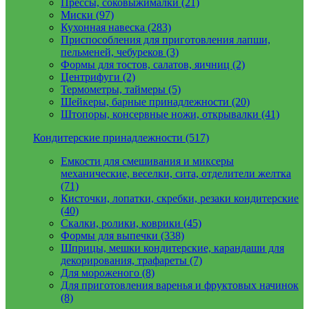
Прессы, соковыжималки (21)
Миски (97)
Кухонная навеска (283)
Приспособления для приготовления лапши,
пельменей, чебуреков (3)
Формы для тостов, салатов, яичниц (2)
Центрифуги (2)
Термометры, таймеры (5)
Шейкеры, барные принадлежности (20)
Штопоры, консервные ножи, открывалки (41)
Кондитерские принадлежности (517)
Емкости для смешивания и миксеры
механические, веселки, сита, отделители желтка
(71)
Кисточки, лопатки, скребки, резаки кондитерские
(40)
Скалки, ролики, коврики (45)
Формы для выпечки (338)
Шприцы, мешки кондитерские, карандаши для
декорирования, трафареты (7)
Для мороженого (8)
Для приготовления варенья и фруктовых начинок
(8)