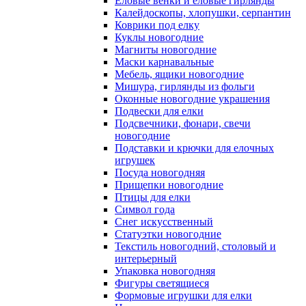
Еловые венки и еловые гирлянды
Калейдоскопы, хлопушки, серпантин
Коврики под елку
Куклы новогодние
Магниты новогодние
Маски карнавальные
Мебель, ящики новогодние
Мишура, гирлянды из фольги
Оконные новогодние украшения
Подвески для елки
Подсвечники, фонари, свечи
новогодние
Подставки и крючки для елочных
игрушек
Посуда новогодняя
Прищепки новогодние
Птицы для елки
Символ года
Снег искусственный
Статуэтки новогодние
Текстиль новогодний, столовый и
интерьерный
Упаковка новогодняя
Фигуры светящиеся
Формовые игрушки для елки