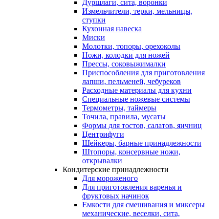
Дуршлаги, сита, воронки
Измельчители, терки, мельницы,
ступки
Кухонная навеска
Миски
Молотки, топоры, орехоколы
Ножи, колодки для ножей
Прессы, соковыжималки
Приспособления для приготовления
лапши, пельменей, чебуреков
Расходные материалы для кухни
Специальные ножевые системы
Термометры, таймеры
Точила, правила, мусаты
Формы для тостов, салатов, яичниц
Центрифуги
Шейкеры, барные принадлежности
Штопоры, консервные ножи,
открывалки
Кондитерские принадлежности
Для мороженого
Для приготовления варенья и
фруктовых начинок
Емкости для смешивания и миксеры
механические, веселки, сита,