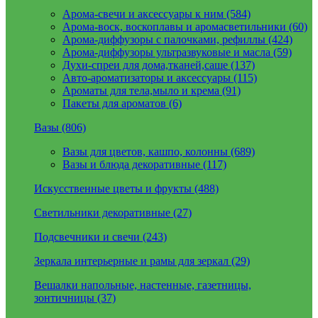
Арома-свечи и аксессуары к ним (584)
Арома-воск, воскоплавы и аромасветильники (60)
Арома-диффузоры с палочками, рефиллы (424)
Арома-диффузоры ультразвуковые и масла (59)
Духи-спреи для дома,тканей,саше (137)
Авто-ароматизаторы и аксессуары (115)
Ароматы для тела,мыло и крема (91)
Пакеты для ароматов (6)
Вазы (806)
Вазы для цветов, кашпо, колонны (689)
Вазы и блюда декоративные (117)
Искусственные цветы и фрукты (488)
Светильники декоративные (27)
Подсвечники и свечи (243)
Зеркала интерьерные и рамы для зеркал (29)
Вешалки напольные, настенные, газетницы,
зонтичницы (37)