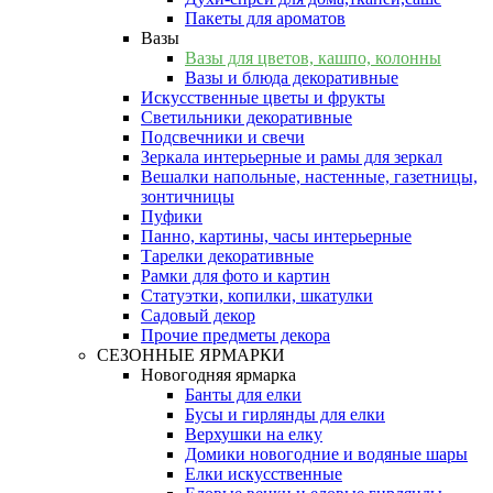
Пакеты для ароматов
Вазы
Вазы для цветов, кашпо, колонны
Вазы и блюда декоративные
Искусственные цветы и фрукты
Светильники декоративные
Подсвечники и свечи
Зеркала интерьерные и рамы для зеркал
Вешалки напольные, настенные, газетницы,
зонтичницы
Пуфики
Панно, картины, часы интерьерные
Тарелки декоративные
Рамки для фото и картин
Статуэтки, копилки, шкатулки
Садовый декор
Прочие предметы декора
СЕЗОННЫЕ ЯРМАРКИ
Новогодняя ярмарка
Банты для елки
Бусы и гирлянды для елки
Верхушки на елку
Домики новогодние и водяные шары
Елки искусственные