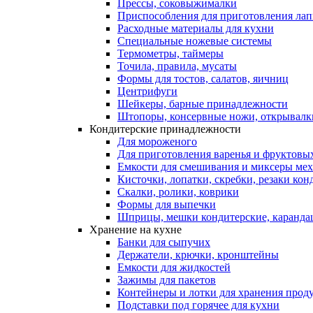
Прессы, соковыжималки
Приспособления для приготовления лап
Расходные материалы для кухни
Специальные ножевые системы
Термометры, таймеры
Точила, правила, мусаты
Формы для тостов, салатов, яичниц
Центрифуги
Шейкеры, барные принадлежности
Штопоры, консервные ножи, открывалк
Кондитерские принадлежности
Для мороженого
Для приготовления варенья и фруктовы
Емкости для смешивания и миксеры меха
Кисточки, лопатки, скребки, резаки кон
Скалки, ролики, коврики
Формы для выпечки
Шприцы, мешки кондитерские, карандаш
Хранение на кухне
Банки для сыпучих
Держатели, крючки, кронштейны
Емкости для жидкостей
Зажимы для пакетов
Контейнеры и лотки для хранения прод
Подставки под горячее для кухни