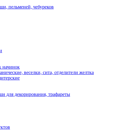
ши, пельменей, чебуреков
и
х начинок
нические, веселки, сита, отделители желтка
дитерские
и для декорирования, трафареты
уктов