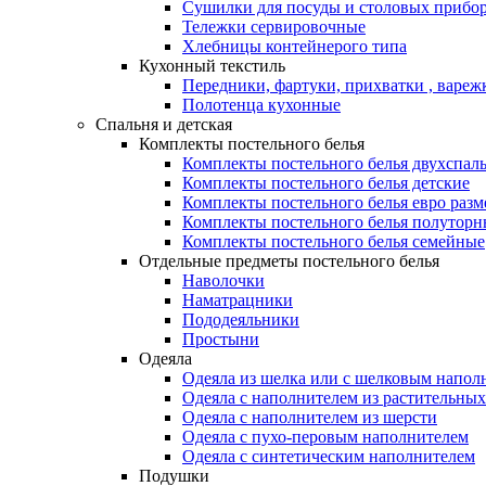
Сушилки для посуды и столовых прибор
Тележки сервировочные
Хлебницы контейнерого типа
Кухонный текстиль
Передники, фартуки, прихватки , вареж
Полотенца кухонные
Спальня и детская
Комплекты постельного белья
Комплекты постельного белья двухспал
Комплекты постельного белья детские
Комплекты постельного белья евро разм
Комплекты постельного белья полуторн
Комплекты постельного белья семейные
Отдельные предметы постельного белья
Наволочки
Наматрацники
Пододеяльники
Простыни
Одеяла
Одеяла из шелка или с шелковым напол
Одеяла с наполнителем из растительных
Одеяла с наполнителем из шерсти
Одеяла с пухо-перовым наполнителем
Одеяла с синтетическим наполнителем
Подушки