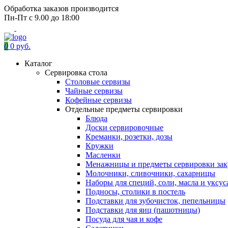
Обработка заказов производится
Пн-Пт с 9.00 до 18:00
0
0 руб.
Каталог
Сервировка стола
Столовые сервизы
Чайные сервизы
Кофейные сервизы
Отдельные предметы сервировки
Блюда
Доски сервировочные
Креманки, розетки, дозы
Кружки
Масленки
Менажницы и предметы сервировки зак
Молочники, сливочники, сахарницы
Наборы для специй, соли, масла и уксус
Подносы, столики в постель
Подставки для зубочисток, пепельницы
Подставки для яиц (пашотницы)
Посуда для чая и кофе