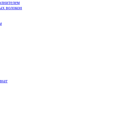
олнителем
ых волокон
м
мнат