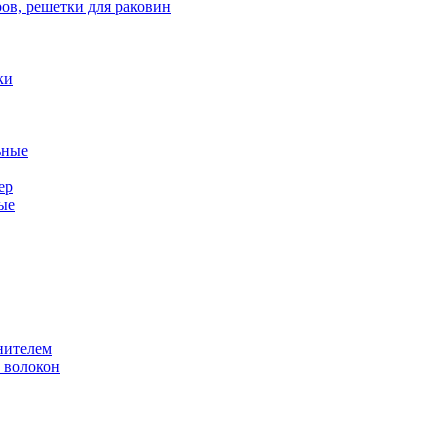
ов, решетки для раковин
ки
ьные
ер
ые
нителем
 волокон