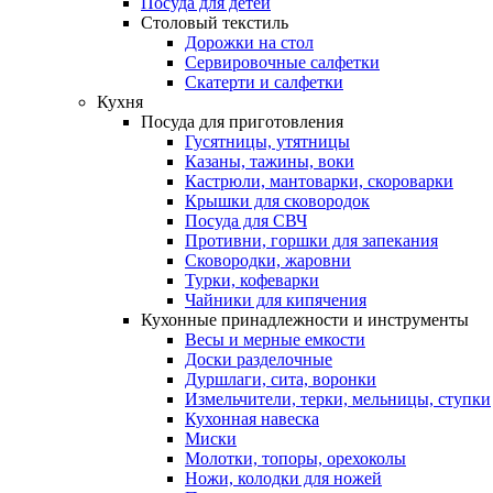
Посуда для детей
Столовый текстиль
Дорожки на стол
Сервировочные салфетки
Скатерти и салфетки
Кухня
Посуда для приготовления
Гусятницы, утятницы
Казаны, тажины, воки
Кастрюли, мантоварки, скороварки
Крышки для сковородок
Посуда для СВЧ
Противни, горшки для запекания
Сковородки, жаровни
Турки, кофеварки
Чайники для кипячения
Кухонные принадлежности и инструменты
Весы и мерные емкости
Доски разделочные
Дуршлаги, сита, воронки
Измельчители, терки, мельницы, ступки
Кухонная навеска
Миски
Молотки, топоры, орехоколы
Ножи, колодки для ножей