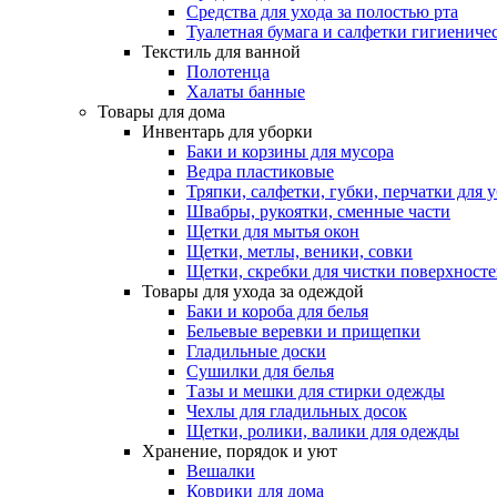
Средства для ухода за полостью рта
Туалетная бумага и салфетки гигиениче
Текстиль для ванной
Полотенца
Халаты банные
Товары для дома
Инвентарь для уборки
Баки и корзины для мусора
Ведра пластиковые
Тряпки, салфетки, губки, перчатки для 
Швабры, рукоятки, сменные части
Щетки для мытья окон
Щетки, метлы, веники, совки
Щетки, скребки для чистки поверхност
Товары для ухода за одеждой
Баки и короба для белья
Бельевые веревки и прищепки
Гладильные доски
Сушилки для белья
Тазы и мешки для стирки одежды
Чехлы для гладильных досок
Щетки, ролики, валики для одежды
Хранение, порядок и уют
Вешалки
Коврики для дома