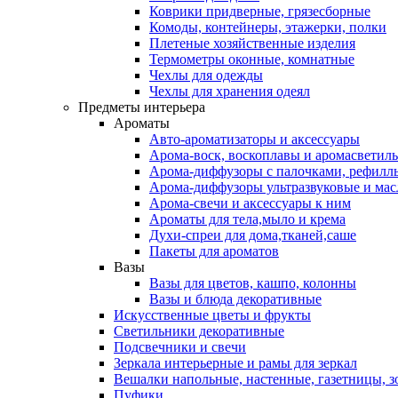
Коврики придверные, грязесборные
Комоды, контейнеры, этажерки, полки
Плетеные хозяйственные изделия
Термометры оконные, комнатные
Чехлы для одежды
Чехлы для хранения одеял
Предметы интерьера
Ароматы
Авто-ароматизаторы и аксессуары
Арома-воск, воскоплавы и аромасветил
Арома-диффузоры с палочками, рефилл
Арома-диффузоры ультразвуковые и мас
Арома-свечи и аксессуары к ним
Ароматы для тела,мыло и крема
Духи-спреи для дома,тканей,саше
Пакеты для ароматов
Вазы
Вазы для цветов, кашпо, колонны
Вазы и блюда декоративные
Искусственные цветы и фрукты
Светильники декоративные
Подсвечники и свечи
Зеркала интерьерные и рамы для зеркал
Вешалки напольные, настенные, газетницы, 
Пуфики