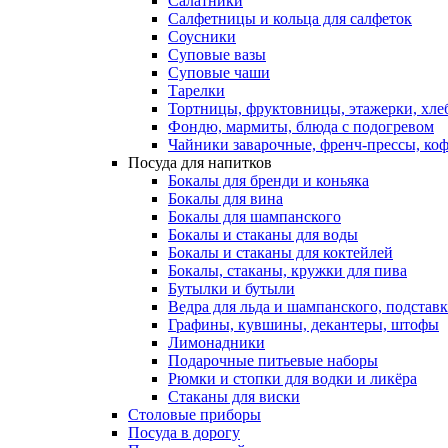
Салатники
Салфетницы и кольца для салфеток
Соусники
Суповые вазы
Суповые чаши
Тарелки
Тортницы, фруктовницы, этажерки, хл
Фондю, мармиты, блюда с подогревом
Чайники заварочные, френч-прессы, ко
Посуда для напитков
Бокалы для бренди и коньяка
Бокалы для вина
Бокалы для шампанского
Бокалы и стаканы для воды
Бокалы и стаканы для коктейлей
Бокалы, стаканы, кружки для пива
Бутылки и бутыли
Ведра для льда и шампанского, подстав
Графины, кувшины, декантеры, штофы
Лимонадники
Подарочные питьевые наборы
Рюмки и стопки для водки и ликёра
Стаканы для виски
Столовые приборы
Посуда в дорогу