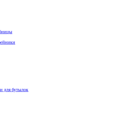
ебницы
фейники
ки для бутылок