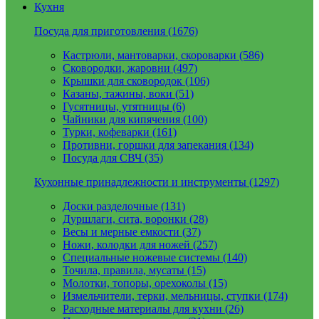
Кухня
Посуда для приготовления (1676)
Кастрюли, мантоварки, скороварки (586)
Сковородки, жаровни (497)
Крышки для сковородок (106)
Казаны, тажины, воки (51)
Гусятницы, утятницы (6)
Чайники для кипячения (100)
Турки, кофеварки (161)
Противни, горшки для запекания (134)
Посуда для СВЧ (35)
Кухонные принадлежности и инструменты (1297)
Доски разделочные (131)
Дуршлаги, сита, воронки (28)
Весы и мерные емкости (37)
Ножи, колодки для ножей (257)
Специальные ножевые системы (140)
Точила, правила, мусаты (15)
Молотки, топоры, орехоколы (15)
Измельчители, терки, мельницы, ступки (174)
Расходные материалы для кухни (26)