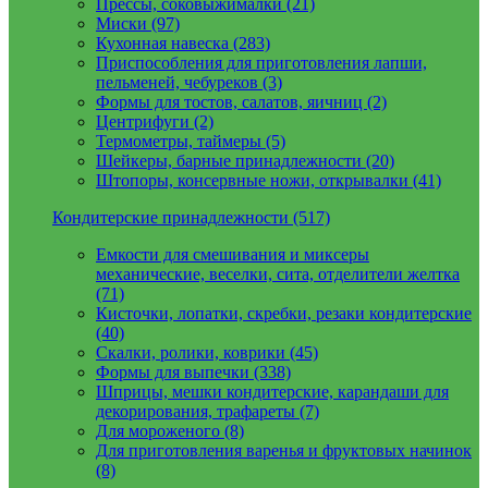
Прессы, соковыжималки (21)
Миски (97)
Кухонная навеска (283)
Приспособления для приготовления лапши,
пельменей, чебуреков (3)
Формы для тостов, салатов, яичниц (2)
Центрифуги (2)
Термометры, таймеры (5)
Шейкеры, барные принадлежности (20)
Штопоры, консервные ножи, открывалки (41)
Кондитерские принадлежности (517)
Емкости для смешивания и миксеры
механические, веселки, сита, отделители желтка
(71)
Кисточки, лопатки, скребки, резаки кондитерские
(40)
Скалки, ролики, коврики (45)
Формы для выпечки (338)
Шприцы, мешки кондитерские, карандаши для
декорирования, трафареты (7)
Для мороженого (8)
Для приготовления варенья и фруктовых начинок
(8)