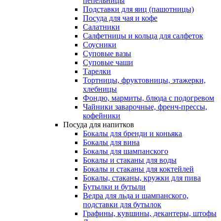
пепельницы
Подставки для яиц (пашотницы)
Посуда для чая и кофе
Салатники
Салфетницы и кольца для салфеток
Соусники
Суповые вазы
Суповые чаши
Тарелки
Тортницы, фруктовницы, этажерки,
хлебницы
Фондю, мармиты, блюда с подогревом
Чайники заварочные, френч-прессы,
кофейники
Посуда для напитков
Бокалы для бренди и коньяка
Бокалы для вина
Бокалы для шампанского
Бокалы и стаканы для воды
Бокалы и стаканы для коктейлей
Бокалы, стаканы, кружки для пива
Бутылки и бутыли
Ведра для льда и шампанского,
подставки для бутылок
Графины, кувшины, декантеры, штофы