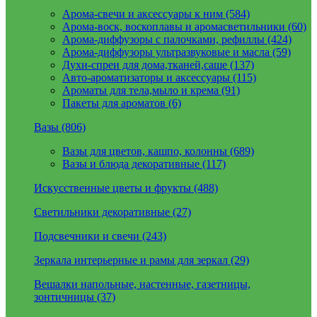
Арома-свечи и аксессуары к ним (584)
Арома-воск, воскоплавы и аромасветильники (60)
Арома-диффузоры с палочками, рефиллы (424)
Арома-диффузоры ультразвуковые и масла (59)
Духи-спреи для дома,тканей,саше (137)
Авто-ароматизаторы и аксессуары (115)
Ароматы для тела,мыло и крема (91)
Пакеты для ароматов (6)
Вазы (806)
Вазы для цветов, кашпо, колонны (689)
Вазы и блюда декоративные (117)
Искусственные цветы и фрукты (488)
Светильники декоративные (27)
Подсвечники и свечи (243)
Зеркала интерьерные и рамы для зеркал (29)
Вешалки напольные, настенные, газетницы,
зонтичницы (37)