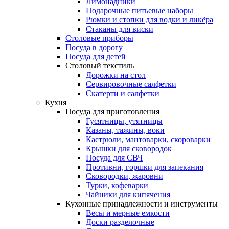
Лимонадники
Подарочные питьевые наборы
Рюмки и стопки для водки и ликёра
Стаканы для виски
Столовые приборы
Посуда в дорогу
Посуда для детей
Столовый текстиль
Дорожки на стол
Сервировочные салфетки
Скатерти и салфетки
Кухня
Посуда для приготовления
Гусятницы, утятницы
Казаны, тажины, воки
Кастрюли, мантоварки, скороварки
Крышки для сковородок
Посуда для СВЧ
Противни, горшки для запекания
Сковородки, жаровни
Турки, кофеварки
Чайники для кипячения
Кухонные принадлежности и инструменты
Весы и мерные емкости
Доски разделочные