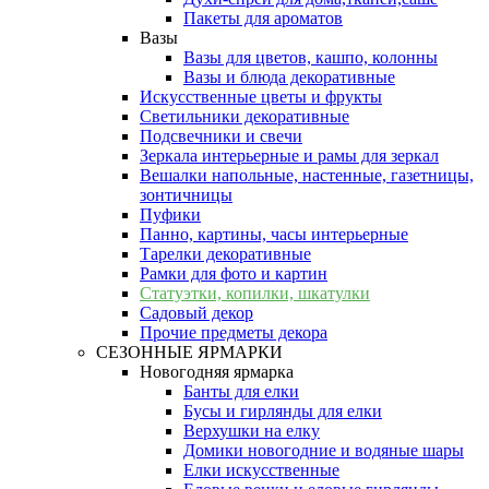
Пакеты для ароматов
Вазы
Вазы для цветов, кашпо, колонны
Вазы и блюда декоративные
Искусственные цветы и фрукты
Светильники декоративные
Подсвечники и свечи
Зеркала интерьерные и рамы для зеркал
Вешалки напольные, настенные, газетницы,
зонтичницы
Пуфики
Панно, картины, часы интерьерные
Тарелки декоративные
Рамки для фото и картин
Статуэтки, копилки, шкатулки
Садовый декор
Прочие предметы декора
СЕЗОННЫЕ ЯРМАРКИ
Новогодняя ярмарка
Банты для елки
Бусы и гирлянды для елки
Верхушки на елку
Домики новогодние и водяные шары
Елки искусственные