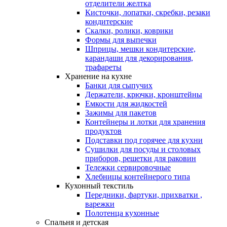
отделители желтка
Кисточки, лопатки, скребки, резаки
кондитерские
Скалки, ролики, коврики
Формы для выпечки
Шприцы, мешки кондитерские,
карандаши для декорирования,
трафареты
Хранение на кухне
Банки для сыпучих
Держатели, крючки, кронштейны
Емкости для жидкостей
Зажимы для пакетов
Контейнеры и лотки для хранения
продуктов
Подставки под горячее для кухни
Сушилки для посуды и столовых
приборов, решетки для раковин
Тележки сервировочные
Хлебницы контейнерого типа
Кухонный текстиль
Передники, фартуки, прихватки ,
варежки
Полотенца кухонные
Спальня и детская