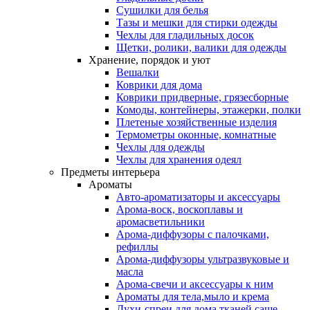
Сушилки для белья
Тазы и мешки для стирки одежды
Чехлы для гладильных досок
Щетки, ролики, валики для одежды
Хранение, порядок и уют
Вешалки
Коврики для дома
Коврики придверные, грязесборные
Комоды, контейнеры, этажерки, полки
Плетеные хозяйственные изделия
Термометры оконные, комнатные
Чехлы для одежды
Чехлы для хранения одеял
Предметы интерьера
Ароматы
Авто-ароматизаторы и аксессуары
Арома-воск, воскоплавы и
аромасветильники
Арома-диффузоры с палочками,
рефиллы
Арома-диффузоры ультразвуковые и
масла
Арома-свечи и аксессуары к ним
Ароматы для тела,мыло и крема
Духи-спреи для дома,тканей,саше