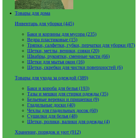
Товары для дома
Инвентарь для уборки (445)
Баки и корзины для мусора (235)
Ведра пластиковые (15)
Тряпки, салфетки, губки, перчатки для уборки (87)
Щетки, метлы, веники, совки (20)
Швабры, рукоятки, сменные части (66)
Щетки для мытья окон (16)
Щетки, скребки для чистки поверхностей (6)
Товары для ухода за одеждой (389)
Баки и короба для белья (193)
Тазы и мешки для стирки одежды (35)
Бельевые веревки и прищепки (9)
Гладильные доски (40)
Чехлы для гладильных досок (60)
Сушилки для белья (48)
Щетки, ролики, валики для одежды (4)
Хранение, порядок и уют (912)