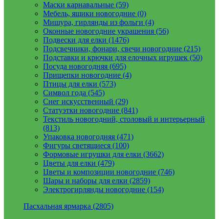
Маски карнавальные (59)
Мебель, ящики новогодние (0)
Мишура, гирлянды из фольги (4)
Оконные новогодние украшения (56)
Подвески для елки (1476)
Подсвечники, фонари, свечи новогодние (215)
Подставки и крючки для елочных игрушек (50)
Посуда новогодняя (695)
Прищепки новогодние (4)
Птицы для елки (573)
Символ года (545)
Снег искусственный (29)
Статуэтки новогодние (841)
Текстиль новогодний, столовый и интерьерный
(813)
Упаковка новогодняя (471)
Фигуры светящиеся (100)
Формовые игрушки для елки (3662)
Цветы для елки (479)
Цветы и композиции новогодние (746)
Шары и наборы для елки (2859)
Электрогирлянды новогодние (154)
Пасхальная ярмарка (2805)