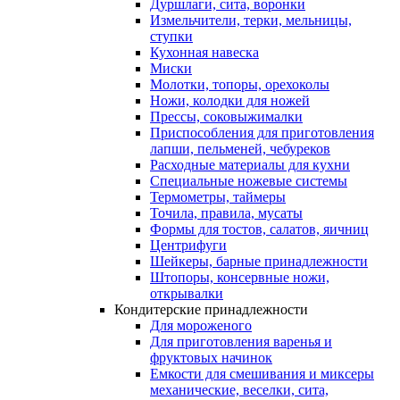
Дуршлаги, сита, воронки
Измельчители, терки, мельницы,
ступки
Кухонная навеска
Миски
Молотки, топоры, орехоколы
Ножи, колодки для ножей
Прессы, соковыжималки
Приспособления для приготовления
лапши, пельменей, чебуреков
Расходные материалы для кухни
Специальные ножевые системы
Термометры, таймеры
Точила, правила, мусаты
Формы для тостов, салатов, яичниц
Центрифуги
Шейкеры, барные принадлежности
Штопоры, консервные ножи,
открывалки
Кондитерские принадлежности
Для мороженого
Для приготовления варенья и
фруктовых начинок
Емкости для смешивания и миксеры
механические, веселки, сита,