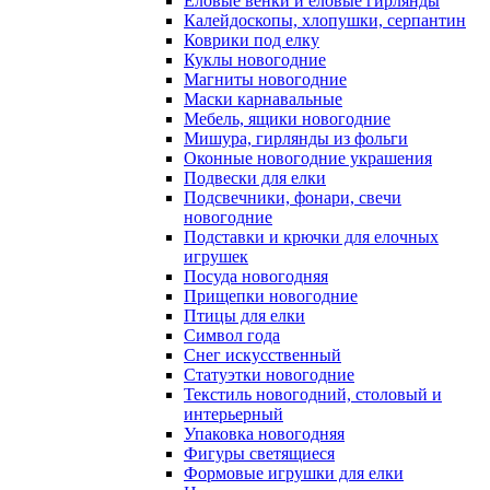
Еловые венки и еловые гирлянды
Калейдоскопы, хлопушки, серпантин
Коврики под елку
Куклы новогодние
Магниты новогодние
Маски карнавальные
Мебель, ящики новогодние
Мишура, гирлянды из фольги
Оконные новогодние украшения
Подвески для елки
Подсвечники, фонари, свечи
новогодние
Подставки и крючки для елочных
игрушек
Посуда новогодняя
Прищепки новогодние
Птицы для елки
Символ года
Снег искусственный
Статуэтки новогодние
Текстиль новогодний, столовый и
интерьерный
Упаковка новогодняя
Фигуры светящиеся
Формовые игрушки для елки