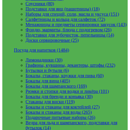
Соусники (80)
Подставки для яиц (пашотницы) (18)
Наборы для специй, соли, масла и уксуса (151)
Салфетницы и кольца для салфеток (72)
Менажницы и предметы сервировки закусок (143)
Фондю, мармиты, блюда с подогревом (26)
Подставки для зубочисток, пепельницы (14)
Доски сервировочные (25)
Посуда для напитков (1484)
Лимонадники (30)
Графины, кувшины, декантеры, штофы (232)
Бутылки и бутыли (6)
Бокалы, стаканы, кружки для пива (60)
Бокалы для вина (405)
Бокалы для шампанского (169)
Рюмки и стопки для водки и ликёра (101)
Бокалы для бренди и коньяка (30)
Стаканы для виски (119)
Бокалы и стаканы для коктейлей (27)
Бокалы и стаканы для воды (265)
Подарочные питьевые наборы (26)
Ведра для льда и шампанского, подставки для
бутылок (14)