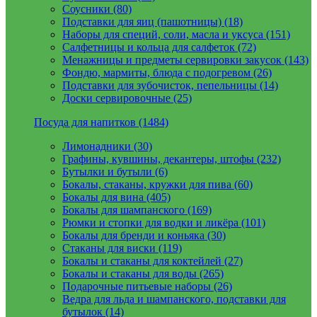
Соусники (80)
Подставки для яиц (пашотницы) (18)
Наборы для специй, соли, масла и уксуса (151)
Салфетницы и кольца для салфеток (72)
Менажницы и предметы сервировки закусок (143)
Фондю, мармиты, блюда с подогревом (26)
Подставки для зубочисток, пепельницы (14)
Доски сервировочные (25)
Посуда для напитков (1484)
Лимонадники (30)
Графины, кувшины, декантеры, штофы (232)
Бутылки и бутыли (6)
Бокалы, стаканы, кружки для пива (60)
Бокалы для вина (405)
Бокалы для шампанского (169)
Рюмки и стопки для водки и ликёра (101)
Бокалы для бренди и коньяка (30)
Стаканы для виски (119)
Бокалы и стаканы для коктейлей (27)
Бокалы и стаканы для воды (265)
Подарочные питьевые наборы (26)
Ведра для льда и шампанского, подставки для
бутылок (14)