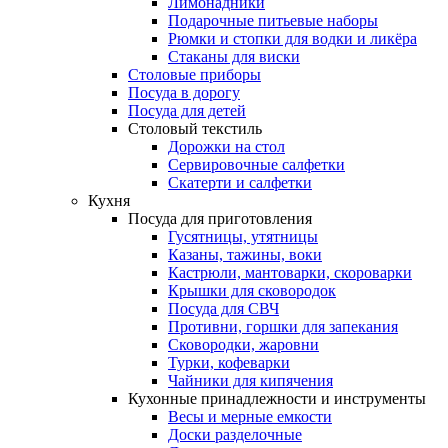
Лимонадники
Подарочные питьевые наборы
Рюмки и стопки для водки и ликёра
Стаканы для виски
Столовые приборы
Посуда в дорогу
Посуда для детей
Столовый текстиль
Дорожки на стол
Сервировочные салфетки
Скатерти и салфетки
Кухня
Посуда для приготовления
Гусятницы, утятницы
Казаны, тажины, воки
Кастрюли, мантоварки, скороварки
Крышки для сковородок
Посуда для СВЧ
Противни, горшки для запекания
Сковородки, жаровни
Турки, кофеварки
Чайники для кипячения
Кухонные принадлежности и инструменты
Весы и мерные емкости
Доски разделочные