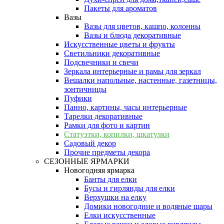
Пакеты для ароматов
Вазы
Вазы для цветов, кашпо, колонны
Вазы и блюда декоративные
Искусственные цветы и фрукты
Светильники декоративные
Подсвечники и свечи
Зеркала интерьерные и рамы для зеркал
Вешалки напольные, настенные, газетницы,
зонтичницы
Пуфики
Панно, картины, часы интерьерные
Тарелки декоративные
Рамки для фото и картин
Статуэтки, копилки, шкатулки
Садовый декор
Прочие предметы декора
СЕЗОННЫЕ ЯРМАРКИ
Новогодняя ярмарка
Банты для елки
Бусы и гирлянды для елки
Верхушки на елку
Домики новогодние и водяные шары
Елки искусственные