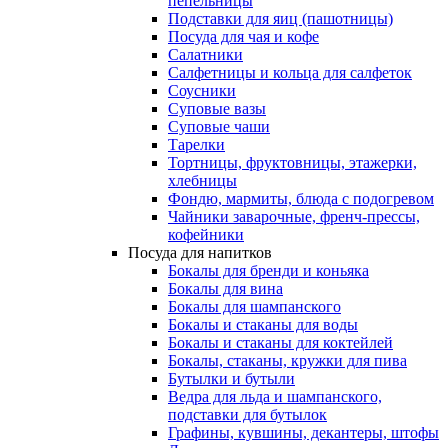
пепельницы
Подставки для яиц (пашотницы)
Посуда для чая и кофе
Салатники
Салфетницы и кольца для салфеток
Соусники
Суповые вазы
Суповые чаши
Тарелки
Тортницы, фруктовницы, этажерки,
хлебницы
Фондю, мармиты, блюда с подогревом
Чайники заварочные, френч-прессы,
кофейники
Посуда для напитков
Бокалы для бренди и коньяка
Бокалы для вина
Бокалы для шампанского
Бокалы и стаканы для воды
Бокалы и стаканы для коктейлей
Бокалы, стаканы, кружки для пива
Бутылки и бутыли
Ведра для льда и шампанского,
подставки для бутылок
Графины, кувшины, декантеры, штофы