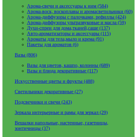
Арома-свечи и аксессуары к ним (584)
Арома-воск, воскоплавы и аромасветильники (60)
Арома-диффузоры с палочками, рефиллы (424)
Арома-диффузоры ультразвуковые и масла (59)
Духи-спреи для дома,тканей,саше (137)
Авто-ароматизаторы и аксессуары (115)
Ароматы для тела,мыло и крема (91)
Пакеты для ароматов (6)
Вазы (806)
Вазы для цветов, кашпо, колонны (689)
Вазы и блюда декоративные (117)
Искусственные цветы и фрукты (488)
Светильники декоративные (27)
Подсвечники и свечи (243)
Зеркала интерьерные и рамы для зеркал (29)
Вешалки напольные, настенные, газетницы,
зонтичницы (37)