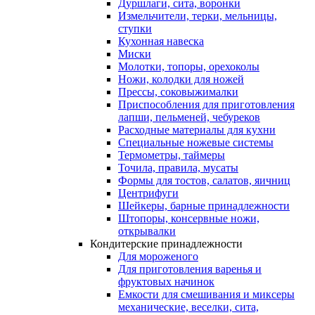
Дуршлаги, сита, воронки
Измельчители, терки, мельницы,
ступки
Кухонная навеска
Миски
Молотки, топоры, орехоколы
Ножи, колодки для ножей
Прессы, соковыжималки
Приспособления для приготовления
лапши, пельменей, чебуреков
Расходные материалы для кухни
Специальные ножевые системы
Термометры, таймеры
Точила, правила, мусаты
Формы для тостов, салатов, яичниц
Центрифуги
Шейкеры, барные принадлежности
Штопоры, консервные ножи,
открывалки
Кондитерские принадлежности
Для мороженого
Для приготовления варенья и
фруктовых начинок
Емкости для смешивания и миксеры
механические, веселки, сита,