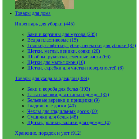
Товары для дома
Инвентарь для уборки (445)
Баки и корзины для мусора (235)
Ведра пластиковые (15)
Тряпки, салфетки, губки, перчатки для уборки (87)
Щетки, метлы, веники, совки (20)
Швабры, рукоятки, сменные части (66)
Щетки для мытья окон (16)
Щетки, скребки для чистки поверхностей (6)
Товары для ухода за одеждой (389)
Баки и короба для белья (193)
Тазы и мешки для стирки одежды (35)
Бельевые веревки и прищепки (9)
Гладильные доски (40)
Чехлы для гладильных досок (60)
Сушилки для белья (48)
Щетки, ролики, валики для одежды (4)
Хранение, порядок и уют (912)