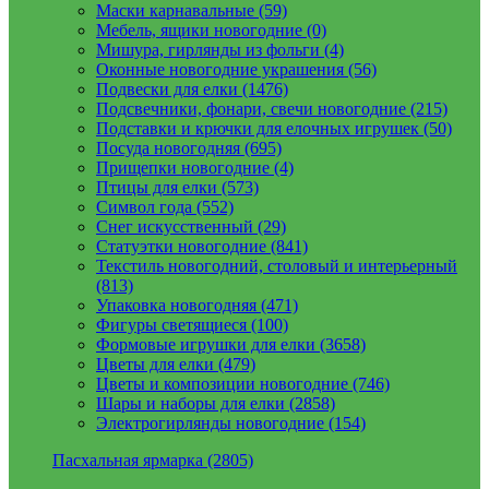
Маски карнавальные (59)
Мебель, ящики новогодние (0)
Мишура, гирлянды из фольги (4)
Оконные новогодние украшения (56)
Подвески для елки (1476)
Подсвечники, фонари, свечи новогодние (215)
Подставки и крючки для елочных игрушек (50)
Посуда новогодняя (695)
Прищепки новогодние (4)
Птицы для елки (573)
Символ года (552)
Снег искусственный (29)
Статуэтки новогодние (841)
Текстиль новогодний, столовый и интерьерный
(813)
Упаковка новогодняя (471)
Фигуры светящиеся (100)
Формовые игрушки для елки (3658)
Цветы для елки (479)
Цветы и композиции новогодние (746)
Шары и наборы для елки (2858)
Электрогирлянды новогодние (154)
Пасхальная ярмарка (2805)