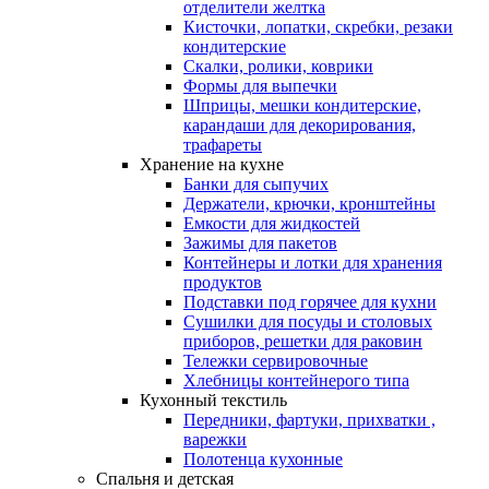
отделители желтка
Кисточки, лопатки, скребки, резаки
кондитерские
Скалки, ролики, коврики
Формы для выпечки
Шприцы, мешки кондитерские,
карандаши для декорирования,
трафареты
Хранение на кухне
Банки для сыпучих
Держатели, крючки, кронштейны
Емкости для жидкостей
Зажимы для пакетов
Контейнеры и лотки для хранения
продуктов
Подставки под горячее для кухни
Сушилки для посуды и столовых
приборов, решетки для раковин
Тележки сервировочные
Хлебницы контейнерого типа
Кухонный текстиль
Передники, фартуки, прихватки ,
варежки
Полотенца кухонные
Спальня и детская