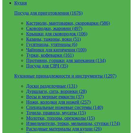
Кухня
Посуда для приготовления (1676)
Кастрюли, мантоварки, скороварки (586)
Сковородки, жаровни (497)
Крышки для сковородок (106)
Казаны, тажины, воки (51)
Гусятницы, утятницы (6)
Чайники для кипячения (100)
Турки, кофеварки (161)
Противни, горшки для запекания (134)
Посуда для СВЧ (35)
Кухонные принадлежности и инструменты (1297)
Доски разделочные (131)
Дуршлаги, сита, воронки (28)
Весы и мерные емкости (37)
Ножи, колодки для ножей (257)
Специальные ножевые системы (140)
Точила, правила, мусаты (15)
Молотки, топоры, орехоколы (15)
Измельчители, терки, мельницы, ступки (174)
Расходные материалы для кухни (26)