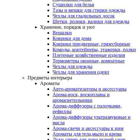
Сушилки для белья
Тазы и мешки для стирки одежды
Чехлы для гладильных досок
Щетки, ролики, валики для одежды
Хранение, порядок и уют
Вешалки
Коврики для дома
Коврики придверные, грязесборные
Комоды, контейнеры, этажерки, полки
Плетеные хозяйственные изделия
Термометры оконные, комнатные
Чехлы для одежды
Чехлы для хранения одеял
Предметы интерьера
Ароматы
Авто-ароматизаторы и аксессуары
Арома-воск, воскоплавы и
аромасветильники
Арома-диффузоры с палочками,
рефиллы
Арома-диффузоры ультразвуковые и
масла
Арома-свечи и аксессуары к ним
Ароматы для тела,мыло и крема
Духи-спреи для дома,тканей,саше