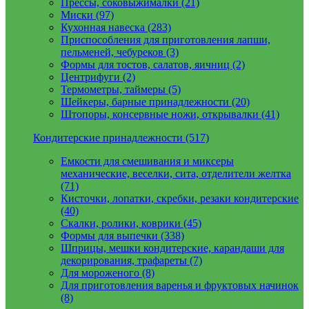
Прессы, соковыжималки (21)
Миски (97)
Кухонная навеска (283)
Приспособления для приготовления лапши,
пельменей, чебуреков (3)
Формы для тостов, салатов, яичниц (2)
Центрифуги (2)
Термометры, таймеры (5)
Шейкеры, барные принадлежности (20)
Штопоры, консервные ножи, открывалки (41)
Кондитерские принадлежности (517)
Емкости для смешивания и миксеры
механические, веселки, сита, отделители желтка
(71)
Кисточки, лопатки, скребки, резаки кондитерские
(40)
Скалки, ролики, коврики (45)
Формы для выпечки (338)
Шприцы, мешки кондитерские, карандаши для
декорирования, трафареты (7)
Для мороженого (8)
Для приготовления варенья и фруктовых начинок
(8)