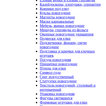
Еловые венки и еловые гирлянды
Калейдоскопы, хлопушки, серпантин
Коврики под елку
Куклы новогодние
Магниты новогодние
Маски карнавальные
Мебель, ящики новогодние
Мишура, гирлянды из фольги
Оконные новогодние украшения
Подвески для елки
Подсвечники, фонари, свечи
новогодние
Подставки и крючки для елочных
игрушек
Посуда новогодняя
Прищепки новогодние
Птицы для елки
Символ года
Снег искусственный
Статуэтки новогодние
Текстиль новогодний, столовый и
интерьерный
Упаковка новогодняя
Фигуры светящиеся
Формовые игрушки для елки