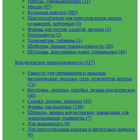
Прессы, соковыжималки (21)
Миски (97)
Кухонная навеска (283)
Приспособления для приготовления лапши,
пельменей, чебуреков (3)
Формы для тостов, салатов, яичниц (2)
Центрифуги (2)
Термометры, таймеры (5)
Шейкеры, барные принадлежности (20)
Штопоры, консервные ножи, открывалки (41)
Кондитерские принадлежности (517)
Емкости для смешивания и миксеры
механические, веселки, сита, отделители желтка
(71)
Кисточки, лопатки, скребки, резаки кондитерские
(40)
Скалки, ролики, коврики (45)
Формы для выпечки (338)
Шприцы, мешки кондитерские, карандаши для
декорирования, трафареты (7)
Для мороженого (8)
Для приготовления варенья и фруктовых начинок
(8)