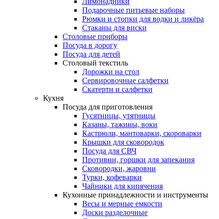
Лимонадники
Подарочные питьевые наборы
Рюмки и стопки для водки и ликёра
Стаканы для виски
Столовые приборы
Посуда в дорогу
Посуда для детей
Столовый текстиль
Дорожки на стол
Сервировочные салфетки
Скатерти и салфетки
Кухня
Посуда для приготовления
Гусятницы, утятницы
Казаны, тажины, воки
Кастрюли, мантоварки, скороварки
Крышки для сковородок
Посуда для СВЧ
Противни, горшки для запекания
Сковородки, жаровни
Турки, кофеварки
Чайники для кипячения
Кухонные принадлежности и инструменты
Весы и мерные емкости
Доски разделочные