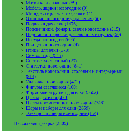
Маски карнавальные (59)
Мебель, ящики новогодние (0)
Мишура, гирлянды из фольги (4)
Оконные новогодние украшения (56)
Подвески для елки (1476)
Подсвечники, фонари, свечи новогодние (215)
Подставки и крючки для елочных игрушек (50)
Посуда новогодняя (695)
Прищепки новогодние (4)
Птицы для елки (573)
Символ года (545)
Снег искусственный (29)
Статуэтки новогодние (841)
Текстиль новогодний, столовый и интерьерный
(813)
Упаковка новогодняя (471)
Фигуры светящиеся (100)
Формовые игрушки для елки (3662)
Цветы для елки (479)
Цветы и композиции новогодние (746)
Шары и наборы для елки (2859)
Электрогирлянды новогодние (154)
Пасхальная ярмарка (2805)