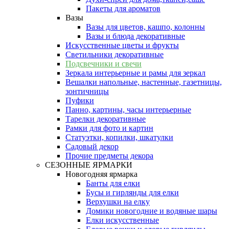
Пакеты для ароматов
Вазы
Вазы для цветов, кашпо, колонны
Вазы и блюда декоративные
Искусственные цветы и фрукты
Светильники декоративные
Подсвечники и свечи
Зеркала интерьерные и рамы для зеркал
Вешалки напольные, настенные, газетницы,
зонтичницы
Пуфики
Панно, картины, часы интерьерные
Тарелки декоративные
Рамки для фото и картин
Статуэтки, копилки, шкатулки
Садовый декор
Прочие предметы декора
СЕЗОННЫЕ ЯРМАРКИ
Новогодняя ярмарка
Банты для елки
Бусы и гирлянды для елки
Верхушки на елку
Домики новогодние и водяные шары
Елки искусственные