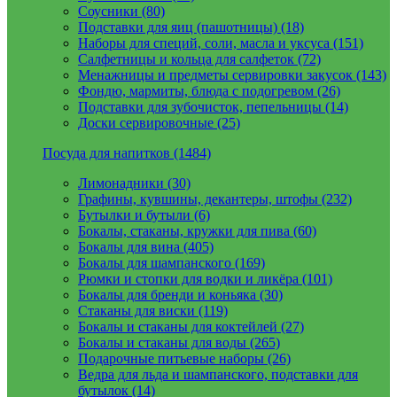
Соусники (80)
Подставки для яиц (пашотницы) (18)
Наборы для специй, соли, масла и уксуса (151)
Салфетницы и кольца для салфеток (72)
Менажницы и предметы сервировки закусок (143)
Фондю, мармиты, блюда с подогревом (26)
Подставки для зубочисток, пепельницы (14)
Доски сервировочные (25)
Посуда для напитков (1484)
Лимонадники (30)
Графины, кувшины, декантеры, штофы (232)
Бутылки и бутыли (6)
Бокалы, стаканы, кружки для пива (60)
Бокалы для вина (405)
Бокалы для шампанского (169)
Рюмки и стопки для водки и ликёра (101)
Бокалы для бренди и коньяка (30)
Стаканы для виски (119)
Бокалы и стаканы для коктейлей (27)
Бокалы и стаканы для воды (265)
Подарочные питьевые наборы (26)
Ведра для льда и шампанского, подставки для
бутылок (14)