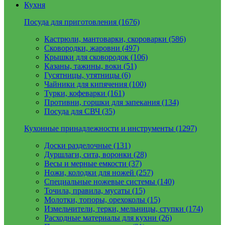
Кухня
Посуда для приготовления (1676)
Кастрюли, мантоварки, скороварки (586)
Сковородки, жаровни (497)
Крышки для сковородок (106)
Казаны, тажины, воки (51)
Гусятницы, утятницы (6)
Чайники для кипячения (100)
Турки, кофеварки (161)
Противни, горшки для запекания (134)
Посуда для СВЧ (35)
Кухонные принадлежности и инструменты (1297)
Доски разделочные (131)
Дуршлаги, сита, воронки (28)
Весы и мерные емкости (37)
Ножи, колодки для ножей (257)
Специальные ножевые системы (140)
Точила, правила, мусаты (15)
Молотки, топоры, орехоколы (15)
Измельчители, терки, мельницы, ступки (174)
Расходные материалы для кухни (26)