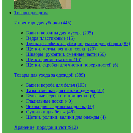
Товары для дома
Инвентарь для уборки (445)
Баки и корзины для мусора (235)
Ведра пластиковые (15)
Тряпки, салфетки, губки, перчатки для уборки (87)
Щетки, метлы, веники, совки (20)
Швабры, рукоятки, сменные части (66)
Щетки для мытья окон (16)
Щетки, скребки для чистки поверхностей (6)
Товары для ухода за одеждой (389)
Баки и короба для белья (193)
Тазы и мешки для стирки одежды (35)
Бельевые веревки и прищепки (9)
Гладильные доски (40)
Чехлы для гладильных досок (60)
Сушилки для белья (48)
Щетки, ролики, валики для одежды (4)
Хранение, порядок и уют (912)