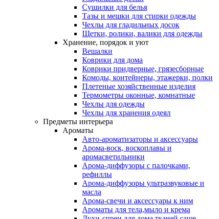
Сушилки для белья
Тазы и мешки для стирки одежды
Чехлы для гладильных досок
Щетки, ролики, валики для одежды
Хранение, порядок и уют
Вешалки
Коврики для дома
Коврики придверные, грязесборные
Комоды, контейнеры, этажерки, полки
Плетеные хозяйственные изделия
Термометры оконные, комнатные
Чехлы для одежды
Чехлы для хранения одеял
Предметы интерьера
Ароматы
Авто-ароматизаторы и аксессуары
Арома-воск, воскоплавы и
аромасветильники
Арома-диффузоры с палочками,
рефиллы
Арома-диффузоры ультразвуковые и
масла
Арома-свечи и аксессуары к ним
Ароматы для тела,мыло и крема
Духи-спреи для дома,тканей,саше