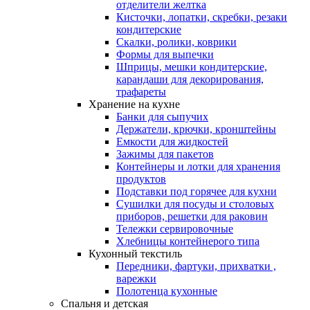
отделители желтка
Кисточки, лопатки, скребки, резаки
кондитерские
Скалки, ролики, коврики
Формы для выпечки
Шприцы, мешки кондитерские,
карандаши для декорирования,
трафареты
Хранение на кухне
Банки для сыпучих
Держатели, крючки, кронштейны
Емкости для жидкостей
Зажимы для пакетов
Контейнеры и лотки для хранения
продуктов
Подставки под горячее для кухни
Сушилки для посуды и столовых
приборов, решетки для раковин
Тележки сервировочные
Хлебницы контейнерого типа
Кухонный текстиль
Передники, фартуки, прихватки ,
варежки
Полотенца кухонные
Спальня и детская