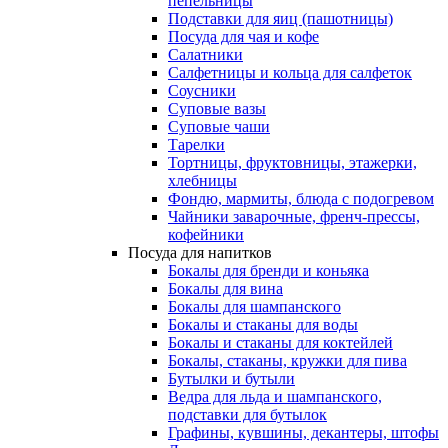
пепельницы
Подставки для яиц (пашотницы)
Посуда для чая и кофе
Салатники
Салфетницы и кольца для салфеток
Соусники
Суповые вазы
Суповые чаши
Тарелки
Тортницы, фруктовницы, этажерки,
хлебницы
Фондю, мармиты, блюда с подогревом
Чайники заварочные, френч-прессы,
кофейники
Посуда для напитков
Бокалы для бренди и коньяка
Бокалы для вина
Бокалы для шампанского
Бокалы и стаканы для воды
Бокалы и стаканы для коктейлей
Бокалы, стаканы, кружки для пива
Бутылки и бутыли
Ведра для льда и шампанского,
подставки для бутылок
Графины, кувшины, декантеры, штофы