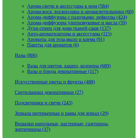
Арома-свечи и аксессуары к ним (584)
Арома-воск, воскоплавы и аромасветильники (60)
Арома-диффузоры с палочками, рефиллы (424)
Арома-диффузоры ультразвуковые и масла (59)
Духи-спреи для дома,тканей,саше (137)
Авто-ароматизаторы и аксессуары (115)
Ароматы для тела,мыло и крема (91)
Пакеты для ароматов (6)
Вазы (806)
Вазы для цветов, кашпо, колонны (689)
Вазы и блюда декоративные (117)
Искусственные цветы и фрукты (488)
Светильники декоративные (27)
Подсвечники и свечи (243)
Зеркала интерьерные и рамы для зеркал (29)
Вешалки напольные, настенные, газетницы,
зонтичницы (37)