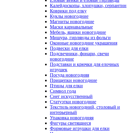
Еловые венки и еловые гирлянды
Калейдоскопы, хлопушки, серпантин
Коврики под елку
Куклы новогодние
Магниты новогодние
Маски карнавальные
Мебель, ящики новогодние
Мишура, гирлянды из фольги
Оконные новогодние украшения
Подвески для елки
Подсвечники, фонари, свечи
новогодние
Подставки и крючки для елочных
игрушек
Посуда новогодняя
Прищепки новогодние
Птицы для елки
Символ года
Снег искусственный
Статуэтки новогодние
Текстиль новогодний, столовый и
интерьерный
Упаковка новогодняя
Фигуры светящиеся
Формовые игрушки для елки