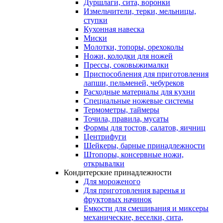
Дуршлаги, сита, воронки
Измельчители, терки, мельницы,
ступки
Кухонная навеска
Миски
Молотки, топоры, орехоколы
Ножи, колодки для ножей
Прессы, соковыжималки
Приспособления для приготовления
лапши, пельменей, чебуреков
Расходные материалы для кухни
Специальные ножевые системы
Термометры, таймеры
Точила, правила, мусаты
Формы для тостов, салатов, яичниц
Центрифуги
Шейкеры, барные принадлежности
Штопоры, консервные ножи,
открывалки
Кондитерские принадлежности
Для мороженого
Для приготовления варенья и
фруктовых начинок
Емкости для смешивания и миксеры
механические, веселки, сита,