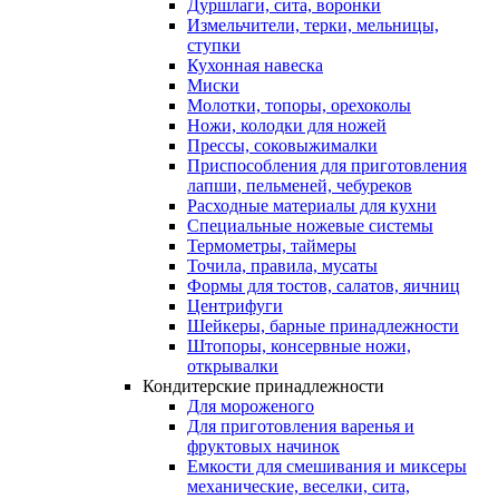
Дуршлаги, сита, воронки
Измельчители, терки, мельницы,
ступки
Кухонная навеска
Миски
Молотки, топоры, орехоколы
Ножи, колодки для ножей
Прессы, соковыжималки
Приспособления для приготовления
лапши, пельменей, чебуреков
Расходные материалы для кухни
Специальные ножевые системы
Термометры, таймеры
Точила, правила, мусаты
Формы для тостов, салатов, яичниц
Центрифуги
Шейкеры, барные принадлежности
Штопоры, консервные ножи,
открывалки
Кондитерские принадлежности
Для мороженого
Для приготовления варенья и
фруктовых начинок
Емкости для смешивания и миксеры
механические, веселки, сита,