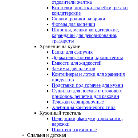
отделители желтка
Кисточки, лопатки, скребки, резаки
кондитерские
Скалки, ролики, коврики
Формы для выпечки
Шприцы, мешки кондитерские,
карандаши для декорирования,
трафареты
Хранение на кухне
Банки для сыпучих
Держатели, крючки, кронштейны
Емкости для жидкостей
Зажимы для пакетов
Контейнеры и лотки для хранения
продуктов
Подставки под горячее для кухни
Сушилки для посуды и столовых
приборов, решетки для раковин
Тележки сервировочные
Хлебницы контейнерого типа
Кухонный текстиль
Передники, фартуки, прихватки ,
варежки
Полотенца кухонные
Спальня и детская