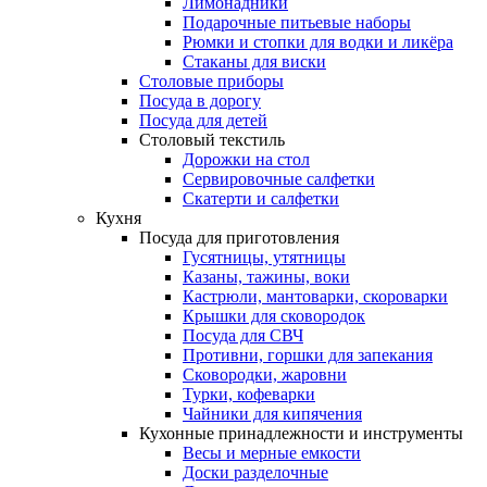
Лимонадники
Подарочные питьевые наборы
Рюмки и стопки для водки и ликёра
Стаканы для виски
Столовые приборы
Посуда в дорогу
Посуда для детей
Столовый текстиль
Дорожки на стол
Сервировочные салфетки
Скатерти и салфетки
Кухня
Посуда для приготовления
Гусятницы, утятницы
Казаны, тажины, воки
Кастрюли, мантоварки, скороварки
Крышки для сковородок
Посуда для СВЧ
Противни, горшки для запекания
Сковородки, жаровни
Турки, кофеварки
Чайники для кипячения
Кухонные принадлежности и инструменты
Весы и мерные емкости
Доски разделочные