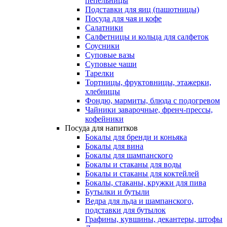
пепельницы
Подставки для яиц (пашотницы)
Посуда для чая и кофе
Салатники
Салфетницы и кольца для салфеток
Соусники
Суповые вазы
Суповые чаши
Тарелки
Тортницы, фруктовницы, этажерки,
хлебницы
Фондю, мармиты, блюда с подогревом
Чайники заварочные, френч-прессы,
кофейники
Посуда для напитков
Бокалы для бренди и коньяка
Бокалы для вина
Бокалы для шампанского
Бокалы и стаканы для воды
Бокалы и стаканы для коктейлей
Бокалы, стаканы, кружки для пива
Бутылки и бутыли
Ведра для льда и шампанского,
подставки для бутылок
Графины, кувшины, декантеры, штофы