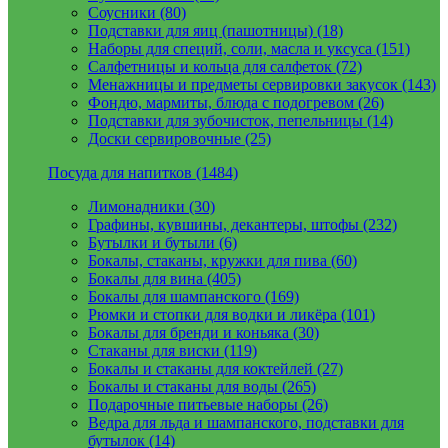
Соусники (80)
Подставки для яиц (пашотницы) (18)
Наборы для специй, соли, масла и уксуса (151)
Салфетницы и кольца для салфеток (72)
Менажницы и предметы сервировки закусок (143)
Фондю, мармиты, блюда с подогревом (26)
Подставки для зубочисток, пепельницы (14)
Доски сервировочные (25)
Посуда для напитков (1484)
Лимонадники (30)
Графины, кувшины, декантеры, штофы (232)
Бутылки и бутыли (6)
Бокалы, стаканы, кружки для пива (60)
Бокалы для вина (405)
Бокалы для шампанского (169)
Рюмки и стопки для водки и ликёра (101)
Бокалы для бренди и коньяка (30)
Стаканы для виски (119)
Бокалы и стаканы для коктейлей (27)
Бокалы и стаканы для воды (265)
Подарочные питьевые наборы (26)
Ведра для льда и шампанского, подставки для
бутылок (14)