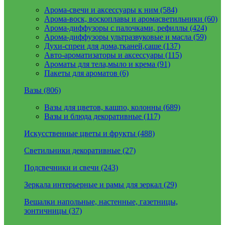
Арома-свечи и аксессуары к ним (584)
Арома-воск, воскоплавы и аромасветильники (60)
Арома-диффузоры с палочками, рефиллы (424)
Арома-диффузоры ультразвуковые и масла (59)
Духи-спреи для дома,тканей,саше (137)
Авто-ароматизаторы и аксессуары (115)
Ароматы для тела,мыло и крема (91)
Пакеты для ароматов (6)
Вазы (806)
Вазы для цветов, кашпо, колонны (689)
Вазы и блюда декоративные (117)
Искусственные цветы и фрукты (488)
Светильники декоративные (27)
Подсвечники и свечи (243)
Зеркала интерьерные и рамы для зеркал (29)
Вешалки напольные, настенные, газетницы,
зонтичницы (37)