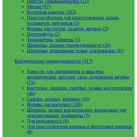
Прессы, соковыжималки (21)
Миски (97)
Кухонная навеска (283)
Приспособления для приготовления лапши,
пельменей, чебуреков (3)
Формы для тостов, салатов, яичниц (2)
Центрифуги (2)
Термометры, таймеры (5)
Шейкеры, барные принадлежности (20)
Штопоры, консервные ножи, открывалки (41)
Кондитерские принадлежности (517)
Емкости для смешивания и миксеры
механические, веселки, сита, отделители желтка
(71)
Кисточки, лопатки, скребки, резаки кондитерские
(40)
Скалки, ролики, коврики (45)
Формы для выпечки (338)
Шприцы, мешки кондитерские, карандаши для
декорирования, трафареты (7)
Для мороженого (8)
Для приготовления варенья и фруктовых начинок
(8)