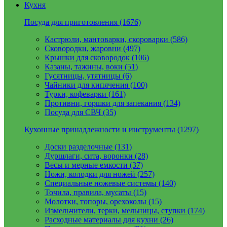
Кухня
Посуда для приготовления (1676)
Кастрюли, мантоварки, скороварки (586)
Сковородки, жаровни (497)
Крышки для сковородок (106)
Казаны, тажины, воки (51)
Гусятницы, утятницы (6)
Чайники для кипячения (100)
Турки, кофеварки (161)
Противни, горшки для запекания (134)
Посуда для СВЧ (35)
Кухонные принадлежности и инструменты (1297)
Доски разделочные (131)
Дуршлаги, сита, воронки (28)
Весы и мерные емкости (37)
Ножи, колодки для ножей (257)
Специальные ножевые системы (140)
Точила, правила, мусаты (15)
Молотки, топоры, орехоколы (15)
Измельчители, терки, мельницы, ступки (174)
Расходные материалы для кухни (26)