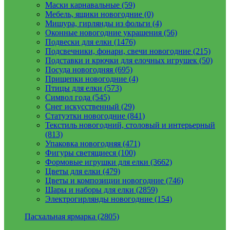
Маски карнавальные (59)
Мебель, ящики новогодние (0)
Мишура, гирлянды из фольги (4)
Оконные новогодние украшения (56)
Подвески для елки (1476)
Подсвечники, фонари, свечи новогодние (215)
Подставки и крючки для елочных игрушек (50)
Посуда новогодняя (695)
Прищепки новогодние (4)
Птицы для елки (573)
Символ года (545)
Снег искусственный (29)
Статуэтки новогодние (841)
Текстиль новогодний, столовый и интерьерный
(813)
Упаковка новогодняя (471)
Фигуры светящиеся (100)
Формовые игрушки для елки (3662)
Цветы для елки (479)
Цветы и композиции новогодние (746)
Шары и наборы для елки (2859)
Электрогирлянды новогодние (154)
Пасхальная ярмарка (2805)