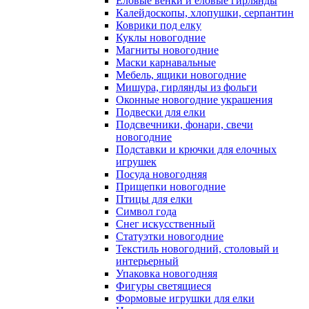
Еловые венки и еловые гирлянды
Калейдоскопы, хлопушки, серпантин
Коврики под елку
Куклы новогодние
Магниты новогодние
Маски карнавальные
Мебель, ящики новогодние
Мишура, гирлянды из фольги
Оконные новогодние украшения
Подвески для елки
Подсвечники, фонари, свечи
новогодние
Подставки и крючки для елочных
игрушек
Посуда новогодняя
Прищепки новогодние
Птицы для елки
Символ года
Снег искусственный
Статуэтки новогодние
Текстиль новогодний, столовый и
интерьерный
Упаковка новогодняя
Фигуры светящиеся
Формовые игрушки для елки