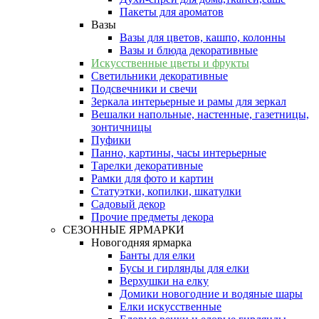
Пакеты для ароматов
Вазы
Вазы для цветов, кашпо, колонны
Вазы и блюда декоративные
Искусственные цветы и фрукты
Светильники декоративные
Подсвечники и свечи
Зеркала интерьерные и рамы для зеркал
Вешалки напольные, настенные, газетницы,
зонтичницы
Пуфики
Панно, картины, часы интерьерные
Тарелки декоративные
Рамки для фото и картин
Статуэтки, копилки, шкатулки
Садовый декор
Прочие предметы декора
СЕЗОННЫЕ ЯРМАРКИ
Новогодняя ярмарка
Банты для елки
Бусы и гирлянды для елки
Верхушки на елку
Домики новогодние и водяные шары
Елки искусственные