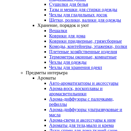
Сушилки для белья
Тазы и мешки для стирки одежды
Чехлы для гладильных досок
Щетки, ролики, валики для одежды
Хранение, порядок и уют
Вешалки
Коврики для дома
Коврики придверные, грязесборные
Комоды, контейнеры, этажерки, полки
Плетеные хозяйственные изделия
Термометры оконные, комнатные
Чехлы для одежды
Чехлы для хранения одеял
Предметы интерьера
Ароматы
Авто-ароматизаторы и аксессуары
Арома-воск, воскоплавы и
аромасветильники
Арома-диффузоры с палочками,
рефиллы
Арома-диффузоры ультразвуковые и
масла
Арома-свечи и аксессуары к ним
Ароматы для тела,мыло и крема
Духи-спреи для дома,тканей,саше