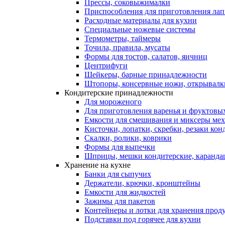
Прессы, соковыжималки
Приспособления для приготовления лап
Расходные материалы для кухни
Специальные ножевые системы
Термометры, таймеры
Точила, правила, мусаты
Формы для тостов, салатов, яичниц
Центрифуги
Шейкеры, барные принадлежности
Штопоры, консервные ножи, открывалк
Кондитерские принадлежности
Для мороженого
Для приготовления варенья и фруктовы
Емкости для смешивания и миксеры меха
Кисточки, лопатки, скребки, резаки кон
Скалки, ролики, коврики
Формы для выпечки
Шприцы, мешки кондитерские, карандаш
Хранение на кухне
Банки для сыпучих
Держатели, крючки, кронштейны
Емкости для жидкостей
Зажимы для пакетов
Контейнеры и лотки для хранения прод
Подставки под горячее для кухни