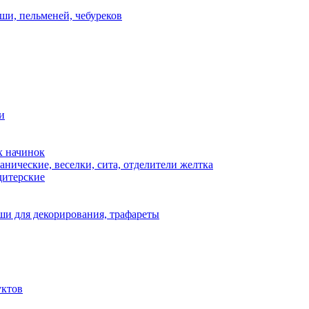
ши, пельменей, чебуреков
и
х начинок
нические, веселки, сита, отделители желтка
дитерские
и для декорирования, трафареты
уктов