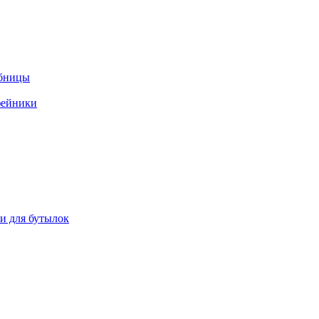
ебницы
фейники
ки для бутылок