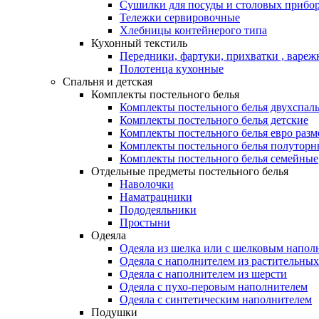
Сушилки для посуды и столовых прибор
Тележки сервировочные
Хлебницы контейнерого типа
Кухонный текстиль
Передники, фартуки, прихватки , вареж
Полотенца кухонные
Спальня и детская
Комплекты постельного белья
Комплекты постельного белья двухспал
Комплекты постельного белья детские
Комплекты постельного белья евро разм
Комплекты постельного белья полуторн
Комплекты постельного белья семейные
Отдельные предметы постельного белья
Наволочки
Наматрацники
Пододеяльники
Простыни
Одеяла
Одеяла из шелка или с шелковым напол
Одеяла с наполнителем из растительных
Одеяла с наполнителем из шерсти
Одеяла с пухо-перовым наполнителем
Одеяла с синтетическим наполнителем
Подушки