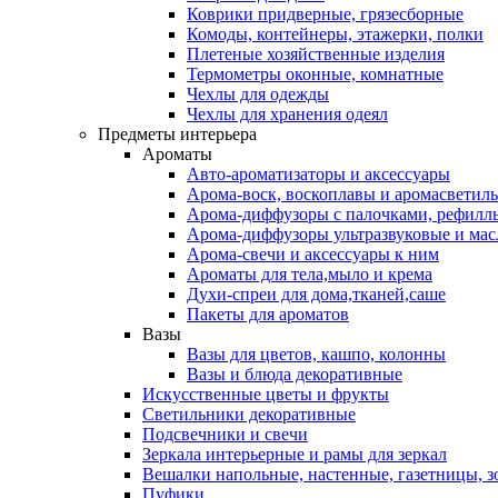
Коврики придверные, грязесборные
Комоды, контейнеры, этажерки, полки
Плетеные хозяйственные изделия
Термометры оконные, комнатные
Чехлы для одежды
Чехлы для хранения одеял
Предметы интерьера
Ароматы
Авто-ароматизаторы и аксессуары
Арома-воск, воскоплавы и аромасветил
Арома-диффузоры с палочками, рефилл
Арома-диффузоры ультразвуковые и мас
Арома-свечи и аксессуары к ним
Ароматы для тела,мыло и крема
Духи-спреи для дома,тканей,саше
Пакеты для ароматов
Вазы
Вазы для цветов, кашпо, колонны
Вазы и блюда декоративные
Искусственные цветы и фрукты
Светильники декоративные
Подсвечники и свечи
Зеркала интерьерные и рамы для зеркал
Вешалки напольные, настенные, газетницы, 
Пуфики