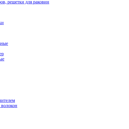
ов, решетки для раковин
ки
ьные
ер
ые
нителем
 волокон