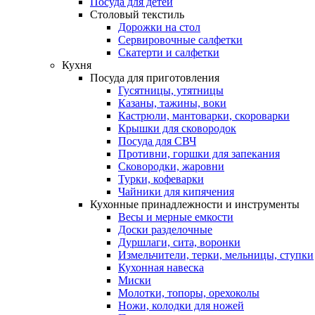
Посуда для детей
Столовый текстиль
Дорожки на стол
Сервировочные салфетки
Скатерти и салфетки
Кухня
Посуда для приготовления
Гусятницы, утятницы
Казаны, тажины, воки
Кастрюли, мантоварки, скороварки
Крышки для сковородок
Посуда для СВЧ
Противни, горшки для запекания
Сковородки, жаровни
Турки, кофеварки
Чайники для кипячения
Кухонные принадлежности и инструменты
Весы и мерные емкости
Доски разделочные
Дуршлаги, сита, воронки
Измельчители, терки, мельницы, ступки
Кухонная навеска
Миски
Молотки, топоры, орехоколы
Ножи, колодки для ножей