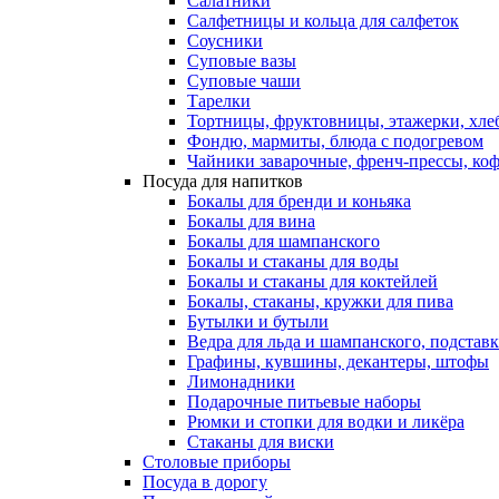
Салатники
Салфетницы и кольца для салфеток
Соусники
Суповые вазы
Суповые чаши
Тарелки
Тортницы, фруктовницы, этажерки, хл
Фондю, мармиты, блюда с подогревом
Чайники заварочные, френч-прессы, ко
Посуда для напитков
Бокалы для бренди и коньяка
Бокалы для вина
Бокалы для шампанского
Бокалы и стаканы для воды
Бокалы и стаканы для коктейлей
Бокалы, стаканы, кружки для пива
Бутылки и бутыли
Ведра для льда и шампанского, подстав
Графины, кувшины, декантеры, штофы
Лимонадники
Подарочные питьевые наборы
Рюмки и стопки для водки и ликёра
Стаканы для виски
Столовые приборы
Посуда в дорогу