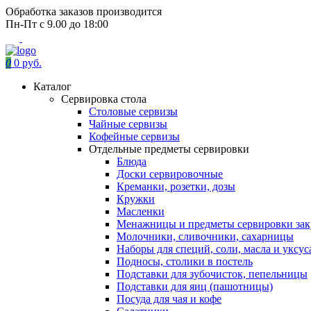
Обработка заказов производится
Пн-Пт с 9.00 до 18:00
0
0 руб.
Каталог
Сервировка стола
Столовые сервизы
Чайные сервизы
Кофейные сервизы
Отдельные предметы сервировки
Блюда
Доски сервировочные
Креманки, розетки, дозы
Кружки
Масленки
Менажницы и предметы сервировки зак
Молочники, сливочники, сахарницы
Наборы для специй, соли, масла и уксус
Подносы, столики в постель
Подставки для зубочисток, пепельницы
Подставки для яиц (пашотницы)
Посуда для чая и кофе