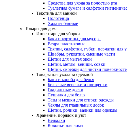
Средства для ухода за полостью рта
Туалетная бумага и салфетки гигиениче
Текстиль для ванной
Полотенца
Халаты банные
Товары для дома
Инвентарь для уборки
Баки и корзины для мусора
Ведра пластиковые
Тряпки, салфетки, губки, перчатки для 
Швабры, рукоятки, сменные части
Щетки для мытья окон
Щетки, метлы, веники, совки
Щетки, скребки для чистки поверхност
Товары для ухода за одеждой
Баки и короба для белья
Бельевые веревки и прищепки
Гладильные доски
Сушилки для белья
Тазы и мешки для стирки одежды
Чехлы для гладильных досок
Щетки, ролики, валики для одежды
Хранение, порядок и уют
Вешалки
Коврики для дома