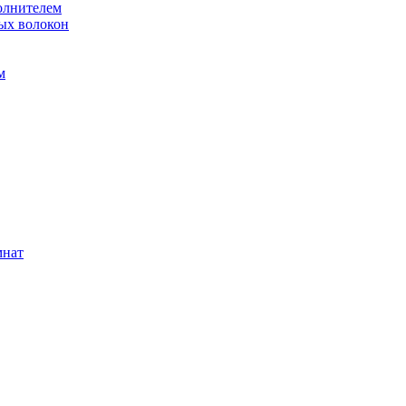
олнителем
ых волокон
м
мнат