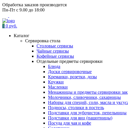
Обработка заказов производится
Пн-Пт с 9.00 до 18:00
0
0 руб.
Каталог
Сервировка стола
Столовые сервизы
Чайные сервизы
Кофейные сервизы
Отдельные предметы сервировки
Блюда
Доски сервировочные
Креманки, розетки, дозы
Кружки
Масленки
Менажницы и предметы сервировки зак
Молочники, сливочники, сахарницы
Наборы для специй, соли, масла и уксус
Подносы, столики в постель
Подставки для зубочисток, пепельницы
Подставки для яиц (пашотницы)
Посуда для чая и кофе