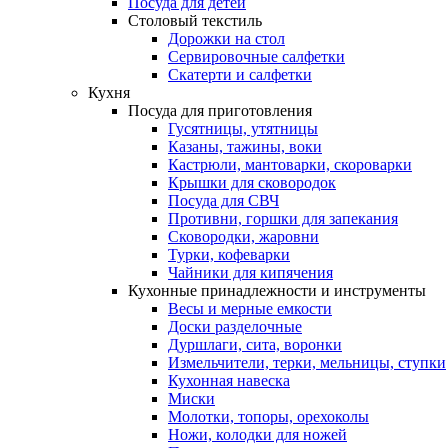
Посуда для детей
Столовый текстиль
Дорожки на стол
Сервировочные салфетки
Скатерти и салфетки
Кухня
Посуда для приготовления
Гусятницы, утятницы
Казаны, тажины, воки
Кастрюли, мантоварки, скороварки
Крышки для сковородок
Посуда для СВЧ
Противни, горшки для запекания
Сковородки, жаровни
Турки, кофеварки
Чайники для кипячения
Кухонные принадлежности и инструменты
Весы и мерные емкости
Доски разделочные
Дуршлаги, сита, воронки
Измельчители, терки, мельницы, ступки
Кухонная навеска
Миски
Молотки, топоры, орехоколы
Ножи, колодки для ножей