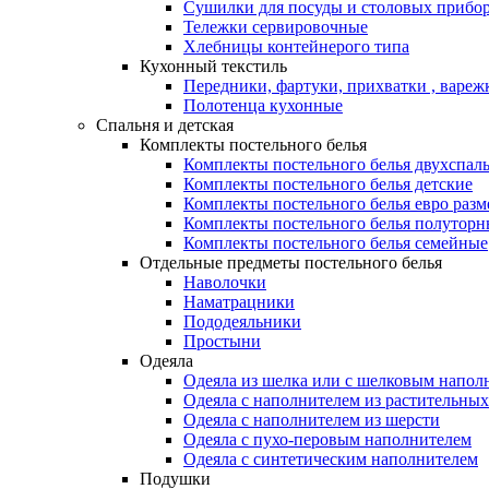
Сушилки для посуды и столовых прибор
Тележки сервировочные
Хлебницы контейнерого типа
Кухонный текстиль
Передники, фартуки, прихватки , вареж
Полотенца кухонные
Спальня и детская
Комплекты постельного белья
Комплекты постельного белья двухспал
Комплекты постельного белья детские
Комплекты постельного белья евро разм
Комплекты постельного белья полуторн
Комплекты постельного белья семейные
Отдельные предметы постельного белья
Наволочки
Наматрацники
Пододеяльники
Простыни
Одеяла
Одеяла из шелка или с шелковым напол
Одеяла с наполнителем из растительных
Одеяла с наполнителем из шерсти
Одеяла с пухо-перовым наполнителем
Одеяла с синтетическим наполнителем
Подушки