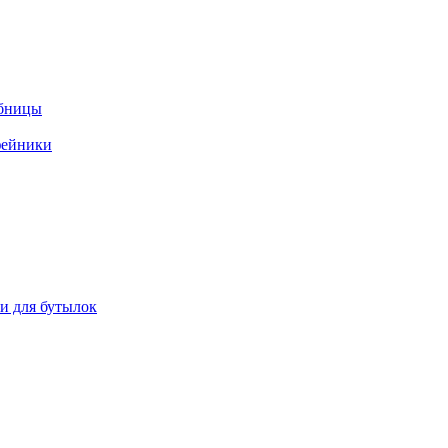
ебницы
фейники
ки для бутылок