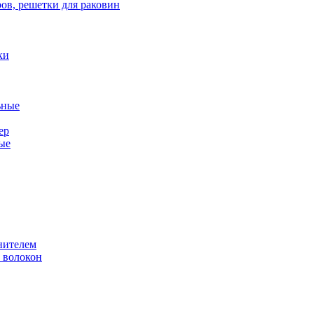
ов, решетки для раковин
ки
ьные
ер
ые
нителем
 волокон