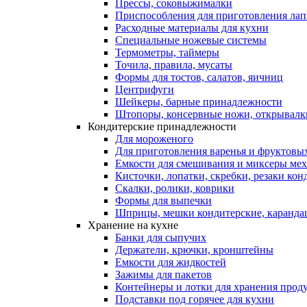
Прессы, соковыжималки
Приспособления для приготовления лап
Расходные материалы для кухни
Специальные ножевые системы
Термометры, таймеры
Точила, правила, мусаты
Формы для тостов, салатов, яичниц
Центрифуги
Шейкеры, барные принадлежности
Штопоры, консервные ножи, открывалк
Кондитерские принадлежности
Для мороженого
Для приготовления варенья и фруктовы
Емкости для смешивания и миксеры меха
Кисточки, лопатки, скребки, резаки кон
Скалки, ролики, коврики
Формы для выпечки
Шприцы, мешки кондитерские, карандаш
Хранение на кухне
Банки для сыпучих
Держатели, крючки, кронштейны
Емкости для жидкостей
Зажимы для пакетов
Контейнеры и лотки для хранения прод
Подставки под горячее для кухни