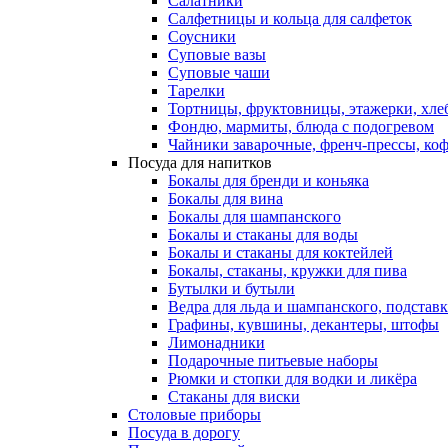
Салатники
Салфетницы и кольца для салфеток
Соусники
Суповые вазы
Суповые чаши
Тарелки
Тортницы, фруктовницы, этажерки, хл
Фондю, мармиты, блюда с подогревом
Чайники заварочные, френч-прессы, ко
Посуда для напитков
Бокалы для бренди и коньяка
Бокалы для вина
Бокалы для шампанского
Бокалы и стаканы для воды
Бокалы и стаканы для коктейлей
Бокалы, стаканы, кружки для пива
Бутылки и бутыли
Ведра для льда и шампанского, подстав
Графины, кувшины, декантеры, штофы
Лимонадники
Подарочные питьевые наборы
Рюмки и стопки для водки и ликёра
Стаканы для виски
Столовые приборы
Посуда в дорогу