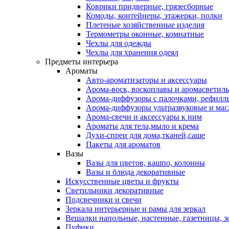
Коврики придверные, грязесборные
Комоды, контейнеры, этажерки, полки
Плетеные хозяйственные изделия
Термометры оконные, комнатные
Чехлы для одежды
Чехлы для хранения одеял
Предметы интерьера
Ароматы
Авто-ароматизаторы и аксессуары
Арома-воск, воскоплавы и аромасветил
Арома-диффузоры с палочками, рефилл
Арома-диффузоры ультразвуковые и мас
Арома-свечи и аксессуары к ним
Ароматы для тела,мыло и крема
Духи-спреи для дома,тканей,саше
Пакеты для ароматов
Вазы
Вазы для цветов, кашпо, колонны
Вазы и блюда декоративные
Искусственные цветы и фрукты
Светильники декоративные
Подсвечники и свечи
Зеркала интерьерные и рамы для зеркал
Вешалки напольные, настенные, газетницы, 
Пуфики