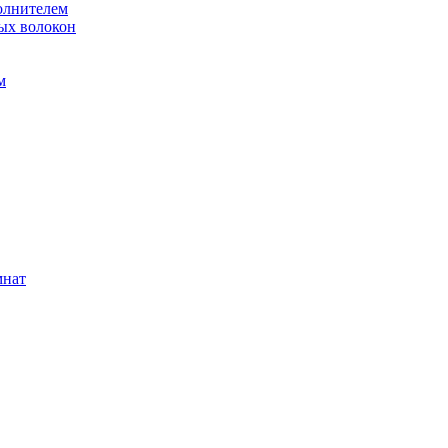
олнителем
ых волокон
м
мнат