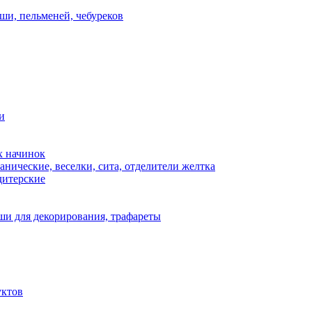
ши, пельменей, чебуреков
и
х начинок
нические, веселки, сита, отделители желтка
дитерские
и для декорирования, трафареты
уктов