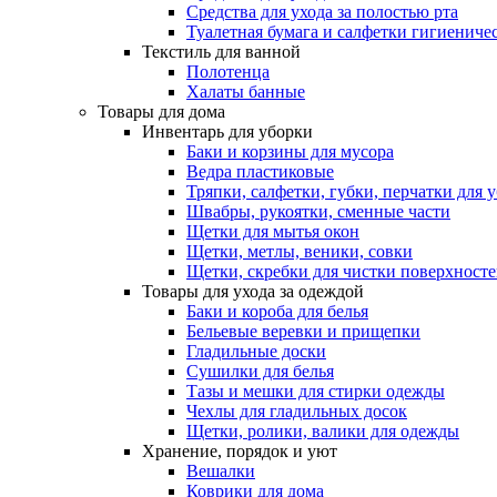
Средства для ухода за полостью рта
Туалетная бумага и салфетки гигиениче
Текстиль для ванной
Полотенца
Халаты банные
Товары для дома
Инвентарь для уборки
Баки и корзины для мусора
Ведра пластиковые
Тряпки, салфетки, губки, перчатки для 
Швабры, рукоятки, сменные части
Щетки для мытья окон
Щетки, метлы, веники, совки
Щетки, скребки для чистки поверхност
Товары для ухода за одеждой
Баки и короба для белья
Бельевые веревки и прищепки
Гладильные доски
Сушилки для белья
Тазы и мешки для стирки одежды
Чехлы для гладильных досок
Щетки, ролики, валики для одежды
Хранение, порядок и уют
Вешалки
Коврики для дома