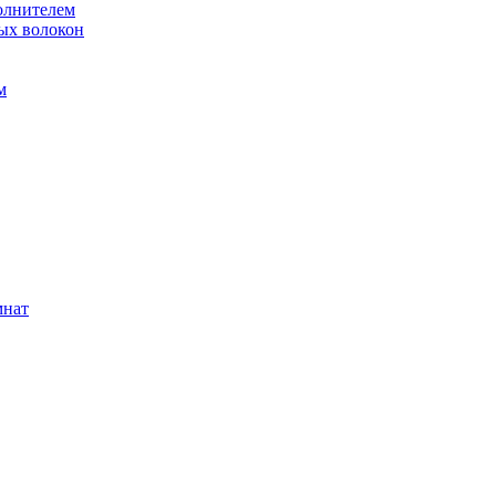
олнителем
ых волокон
м
мнат