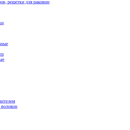
ов, решетки для раковин
ки
ьные
ер
ые
нителем
 волокон