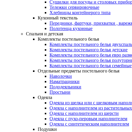
Сушилки для посуды и столовых прибор
Тележки сервировочные
Хлебницы контейнерого типа
Кухонный текстиль
Передники, фартуки, прихватки , вареж
Полотенца кухонные
Спальня и детская
Комплекты постельного белья
Комплекты постельного белья двухспал
Комплекты постельного белья детские
Комплекты постельного белья евро разм
Комплекты постельного белья полуторн
Комплекты постельного белья семейные
Отдельные предметы постельного белья
Наволочки
Наматрацники
Пододеяльники
Простыни
Одеяла
Одеяла из шелка или с шелковым напол
Одеяла с наполнителем из растительных
Одеяла с наполнителем из шерсти
Одеяла с пухо-перовым наполнителем
Одеяла с синтетическим наполнителем
Подушки