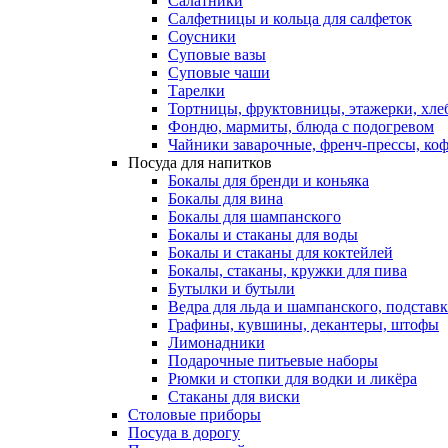
Салатники
Салфетницы и кольца для салфеток
Соусники
Суповые вазы
Суповые чаши
Тарелки
Тортницы, фруктовницы, этажерки, хл
Фондю, мармиты, блюда с подогревом
Чайники заварочные, френч-прессы, ко
Посуда для напитков
Бокалы для бренди и коньяка
Бокалы для вина
Бокалы для шампанского
Бокалы и стаканы для воды
Бокалы и стаканы для коктейлей
Бокалы, стаканы, кружки для пива
Бутылки и бутыли
Ведра для льда и шампанского, подстав
Графины, кувшины, декантеры, штофы
Лимонадники
Подарочные питьевые наборы
Рюмки и стопки для водки и ликёра
Стаканы для виски
Столовые приборы
Посуда в дорогу