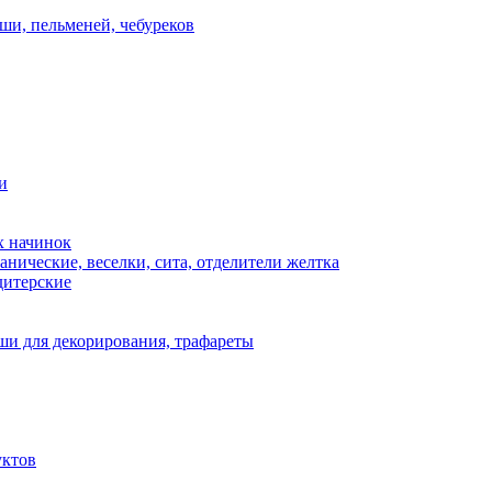
ши, пельменей, чебуреков
и
х начинок
нические, веселки, сита, отделители желтка
дитерские
и для декорирования, трафареты
уктов