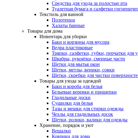
Средства для ухода за полостью рта
Туалетная бумага и салфетки гигиениче
Текстиль для ванной
Полотенца
Халаты банные
Товары для дома
Инвентарь для уборки
Баки и корзины для мусора
Ведра пластиковые
Тряпки, салфетки, губки, перчатки для 
Швабры, рукоятки, сменные части
Щетки для мытья окон
Щетки, метлы, веники, совки
Щетки, скребки для чистки поверхност
Товары для ухода за одеждой
Баки и короба для белья
Бельевые веревки и прищепки
Гладильные доски
Сушилки для белья
Тазы и мешки для стирки одежды
Чехлы для гладильных досок
Щетки, ролики, валики для одежды
Хранение, порядок и уют
Вешалки
Коврики для дома