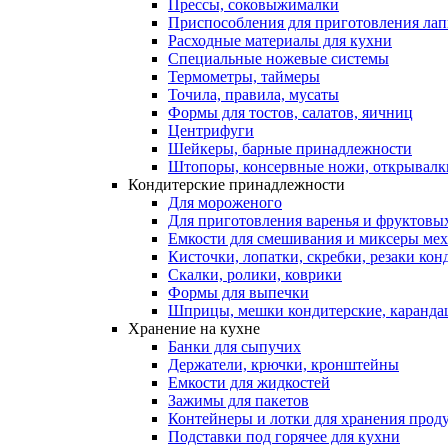
Прессы, соковыжималки
Приспособления для приготовления лап
Расходные материалы для кухни
Специальные ножевые системы
Термометры, таймеры
Точила, правила, мусаты
Формы для тостов, салатов, яичниц
Центрифуги
Шейкеры, барные принадлежности
Штопоры, консервные ножи, открывалк
Кондитерские принадлежности
Для мороженого
Для приготовления варенья и фруктовы
Емкости для смешивания и миксеры меха
Кисточки, лопатки, скребки, резаки кон
Скалки, ролики, коврики
Формы для выпечки
Шприцы, мешки кондитерские, карандаш
Хранение на кухне
Банки для сыпучих
Держатели, крючки, кронштейны
Емкости для жидкостей
Зажимы для пакетов
Контейнеры и лотки для хранения прод
Подставки под горячее для кухни