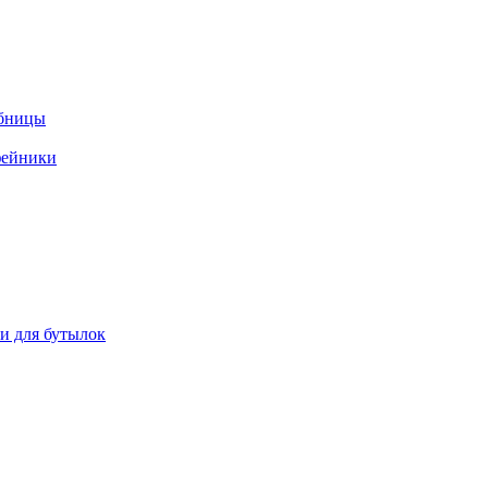
ебницы
фейники
ки для бутылок