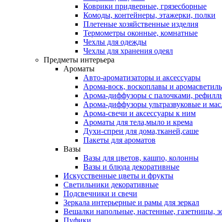
Коврики придверные, грязесборные
Комоды, контейнеры, этажерки, полки
Плетеные хозяйственные изделия
Термометры оконные, комнатные
Чехлы для одежды
Чехлы для хранения одеял
Предметы интерьера
Ароматы
Авто-ароматизаторы и аксессуары
Арома-воск, воскоплавы и аромасветил
Арома-диффузоры с палочками, рефилл
Арома-диффузоры ультразвуковые и мас
Арома-свечи и аксессуары к ним
Ароматы для тела,мыло и крема
Духи-спреи для дома,тканей,саше
Пакеты для ароматов
Вазы
Вазы для цветов, кашпо, колонны
Вазы и блюда декоративные
Искусственные цветы и фрукты
Светильники декоративные
Подсвечники и свечи
Зеркала интерьерные и рамы для зеркал
Вешалки напольные, настенные, газетницы, 
Пуфики