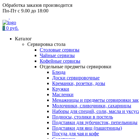
Обработка заказов производится
Пн-Пт с 9.00 до 18:00
0
0 руб.
Каталог
Сервировка стола
Столовые сервизы
Чайные сервизы
Кофейные сервизы
Отдельные предметы сервировки
Блюда
Доски сервировочные
Креманки, розетки, дозы
Кружки
Масленки
Менажницы и предметы сервировки зак
Молочники, сливочники, сахарницы
Наборы для специй, соли, масла и уксус
Подносы, столики в постель
Подставки для зубочисток, пепельницы
Подставки для яиц (пашотницы)
Посуда для чая и кофе