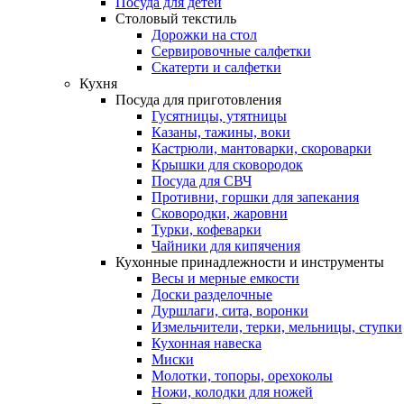
Посуда для детей
Столовый текстиль
Дорожки на стол
Сервировочные салфетки
Скатерти и салфетки
Кухня
Посуда для приготовления
Гусятницы, утятницы
Казаны, тажины, воки
Кастрюли, мантоварки, скороварки
Крышки для сковородок
Посуда для СВЧ
Противни, горшки для запекания
Сковородки, жаровни
Турки, кофеварки
Чайники для кипячения
Кухонные принадлежности и инструменты
Весы и мерные емкости
Доски разделочные
Дуршлаги, сита, воронки
Измельчители, терки, мельницы, ступки
Кухонная навеска
Миски
Молотки, топоры, орехоколы
Ножи, колодки для ножей