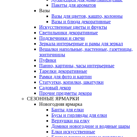
Пакеты для ароматов
Вазы
Вазы для цветов, кашпо, колонны
Вазы и блюда декоративные
Искусственные цветы и фрукты
Светильники декоративные
Подсвечники и свечи
Зеркала интерьерные и рамы для зеркал
Вешалки напольные, настенные, газетницы,
зонтичницы
Пуфики
Панно, картины, часы интерьерные
Тарелки декоративные
Рамки для фото и картин
Статуэтки, копилки, шкатулки
Садовый декор
Прочие предметы декора
СЕЗОННЫЕ ЯРМАРКИ
Новогодняя ярмарка
Банты для елки
Бусы и гирлянды для елки
Верхушки на елку
Домики новогодние и водяные шары
Елки искусственные