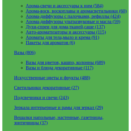
Арома-свечи и аксессуары к ним (584)
Арома-воск, воскоплавы и аромасветильники (60)
Арома-диффузоры с палочками, рефиллы (424)
Арома-диффузоры ультразвуковые и масла (59)
Духи-спреи для дома,тканей,саше (137)
Авто-ароматизаторы и аксессуары (115)
Ароматы для тела,мыло и крема (91)
Пакеты для ароматов (6)
Вазы (806)
Вазы для цветов, кашпо, колонны (689)
Вазы и блюда декоративные (117)
Искусственные цветы и фрукты (488)
Светильники декоративные (27)
Подсвечники и свечи (243)
Зеркала интерьерные и рамы для зеркал (29)
Вешалки напольные, настенные, газетницы,
зонтичницы (37)