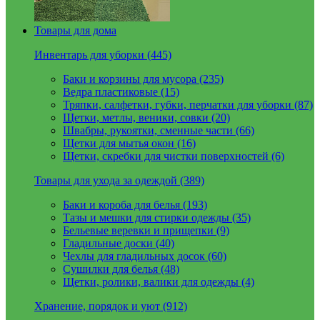
Товары для дома
Инвентарь для уборки (445)
Баки и корзины для мусора (235)
Ведра пластиковые (15)
Тряпки, салфетки, губки, перчатки для уборки (87)
Щетки, метлы, веники, совки (20)
Швабры, рукоятки, сменные части (66)
Щетки для мытья окон (16)
Щетки, скребки для чистки поверхностей (6)
Товары для ухода за одеждой (389)
Баки и короба для белья (193)
Тазы и мешки для стирки одежды (35)
Бельевые веревки и прищепки (9)
Гладильные доски (40)
Чехлы для гладильных досок (60)
Сушилки для белья (48)
Щетки, ролики, валики для одежды (4)
Хранение, порядок и уют (912)