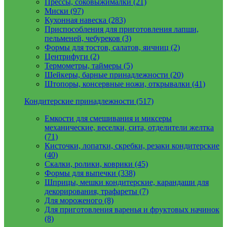
Прессы, соковыжималки (21)
Миски (97)
Кухонная навеска (283)
Приспособления для приготовления лапши,
пельменей, чебуреков (3)
Формы для тостов, салатов, яичниц (2)
Центрифуги (2)
Термометры, таймеры (5)
Шейкеры, барные принадлежности (20)
Штопоры, консервные ножи, открывалки (41)
Кондитерские принадлежности (517)
Емкости для смешивания и миксеры
механические, веселки, сита, отделители желтка
(71)
Кисточки, лопатки, скребки, резаки кондитерские
(40)
Скалки, ролики, коврики (45)
Формы для выпечки (338)
Шприцы, мешки кондитерские, карандаши для
декорирования, трафареты (7)
Для мороженого (8)
Для приготовления варенья и фруктовых начинок
(8)