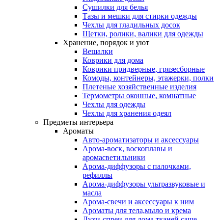
Сушилки для белья
Тазы и мешки для стирки одежды
Чехлы для гладильных досок
Щетки, ролики, валики для одежды
Хранение, порядок и уют
Вешалки
Коврики для дома
Коврики придверные, грязесборные
Комоды, контейнеры, этажерки, полки
Плетеные хозяйственные изделия
Термометры оконные, комнатные
Чехлы для одежды
Чехлы для хранения одеял
Предметы интерьера
Ароматы
Авто-ароматизаторы и аксессуары
Арома-воск, воскоплавы и
аромасветильники
Арома-диффузоры с палочками,
рефиллы
Арома-диффузоры ультразвуковые и
масла
Арома-свечи и аксессуары к ним
Ароматы для тела,мыло и крема
Духи-спреи для дома,тканей,саше