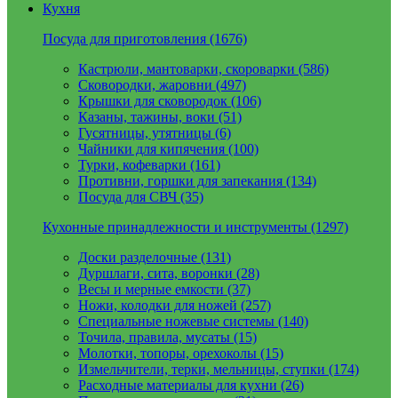
Кухня
Посуда для приготовления (1676)
Кастрюли, мантоварки, скороварки (586)
Сковородки, жаровни (497)
Крышки для сковородок (106)
Казаны, тажины, воки (51)
Гусятницы, утятницы (6)
Чайники для кипячения (100)
Турки, кофеварки (161)
Противни, горшки для запекания (134)
Посуда для СВЧ (35)
Кухонные принадлежности и инструменты (1297)
Доски разделочные (131)
Дуршлаги, сита, воронки (28)
Весы и мерные емкости (37)
Ножи, колодки для ножей (257)
Специальные ножевые системы (140)
Точила, правила, мусаты (15)
Молотки, топоры, орехоколы (15)
Измельчители, терки, мельницы, ступки (174)
Расходные материалы для кухни (26)