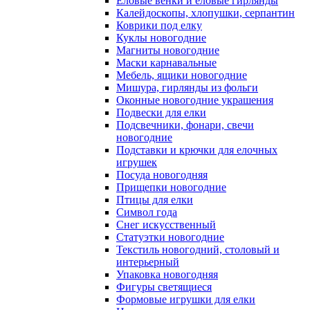
Еловые венки и еловые гирлянды
Калейдоскопы, хлопушки, серпантин
Коврики под елку
Куклы новогодние
Магниты новогодние
Маски карнавальные
Мебель, ящики новогодние
Мишура, гирлянды из фольги
Оконные новогодние украшения
Подвески для елки
Подсвечники, фонари, свечи
новогодние
Подставки и крючки для елочных
игрушек
Посуда новогодняя
Прищепки новогодние
Птицы для елки
Символ года
Снег искусственный
Статуэтки новогодние
Текстиль новогодний, столовый и
интерьерный
Упаковка новогодняя
Фигуры светящиеся
Формовые игрушки для елки