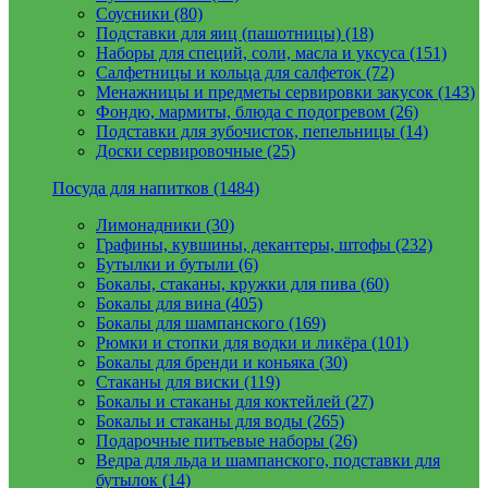
Соусники (80)
Подставки для яиц (пашотницы) (18)
Наборы для специй, соли, масла и уксуса (151)
Салфетницы и кольца для салфеток (72)
Менажницы и предметы сервировки закусок (143)
Фондю, мармиты, блюда с подогревом (26)
Подставки для зубочисток, пепельницы (14)
Доски сервировочные (25)
Посуда для напитков (1484)
Лимонадники (30)
Графины, кувшины, декантеры, штофы (232)
Бутылки и бутыли (6)
Бокалы, стаканы, кружки для пива (60)
Бокалы для вина (405)
Бокалы для шампанского (169)
Рюмки и стопки для водки и ликёра (101)
Бокалы для бренди и коньяка (30)
Стаканы для виски (119)
Бокалы и стаканы для коктейлей (27)
Бокалы и стаканы для воды (265)
Подарочные питьевые наборы (26)
Ведра для льда и шампанского, подставки для
бутылок (14)