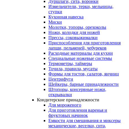
Дуршлаги, сита, воронки
Измельчители, терки, мельницы,
ступки
Кухонная навеска
Миски
Молотки, топоры, орехоколы
Ножи, колодки для ножей
Прессы, соковыжималки
Приспособления для приготовления
лапши, пельменей, чебуреков
Расходные материалы для кухни
Специальные ножевые системы
Термометры, таймеры
Точила, правила, мусаты
Формы для тостов, салатов, яичниц
Центрифуги
Шейкеры, барные принадлежности
Штопоры, консервные ножи,
открывалки
Кондитерские принадлежности
Для мороженого
Для приготовления варенья и
фруктовых начинок
Емкости для смешивания и миксеры
механические, веселки, сита,