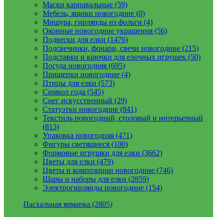
Маски карнавальные (59)
Мебель, ящики новогодние (0)
Мишура, гирлянды из фольги (4)
Оконные новогодние украшения (56)
Подвески для елки (1476)
Подсвечники, фонари, свечи новогодние (215)
Подставки и крючки для елочных игрушек (50)
Посуда новогодняя (695)
Прищепки новогодние (4)
Птицы для елки (573)
Символ года (545)
Снег искусственный (29)
Статуэтки новогодние (841)
Текстиль новогодний, столовый и интерьерный
(813)
Упаковка новогодняя (471)
Фигуры светящиеся (100)
Формовые игрушки для елки (3662)
Цветы для елки (479)
Цветы и композиции новогодние (746)
Шары и наборы для елки (2859)
Электрогирлянды новогодние (154)
Пасхальная ярмарка (2805)