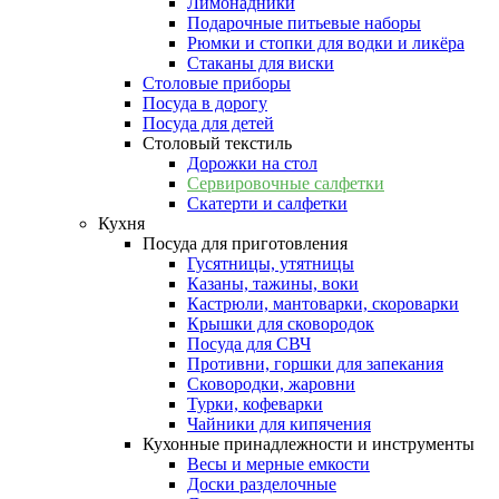
Лимонадники
Подарочные питьевые наборы
Рюмки и стопки для водки и ликёра
Стаканы для виски
Столовые приборы
Посуда в дорогу
Посуда для детей
Столовый текстиль
Дорожки на стол
Сервировочные салфетки
Скатерти и салфетки
Кухня
Посуда для приготовления
Гусятницы, утятницы
Казаны, тажины, воки
Кастрюли, мантоварки, скороварки
Крышки для сковородок
Посуда для СВЧ
Противни, горшки для запекания
Сковородки, жаровни
Турки, кофеварки
Чайники для кипячения
Кухонные принадлежности и инструменты
Весы и мерные емкости
Доски разделочные