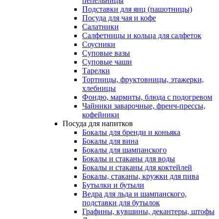
пепельницы
Подставки для яиц (пашотницы)
Посуда для чая и кофе
Салатники
Салфетницы и кольца для салфеток
Соусники
Суповые вазы
Суповые чаши
Тарелки
Тортницы, фруктовницы, этажерки,
хлебницы
Фондю, мармиты, блюда с подогревом
Чайники заварочные, френч-прессы,
кофейники
Посуда для напитков
Бокалы для бренди и коньяка
Бокалы для вина
Бокалы для шампанского
Бокалы и стаканы для воды
Бокалы и стаканы для коктейлей
Бокалы, стаканы, кружки для пива
Бутылки и бутыли
Ведра для льда и шампанского,
подставки для бутылок
Графины, кувшины, декантеры, штофы