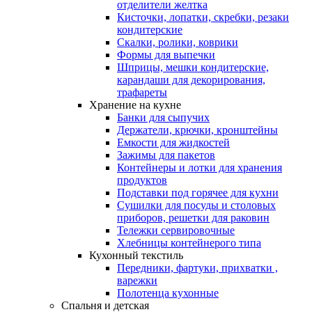
отделители желтка
Кисточки, лопатки, скребки, резаки
кондитерские
Скалки, ролики, коврики
Формы для выпечки
Шприцы, мешки кондитерские,
карандаши для декорирования,
трафареты
Хранение на кухне
Банки для сыпучих
Держатели, крючки, кронштейны
Емкости для жидкостей
Зажимы для пакетов
Контейнеры и лотки для хранения
продуктов
Подставки под горячее для кухни
Сушилки для посуды и столовых
приборов, решетки для раковин
Тележки сервировочные
Хлебницы контейнерого типа
Кухонный текстиль
Передники, фартуки, прихватки ,
варежки
Полотенца кухонные
Спальня и детская