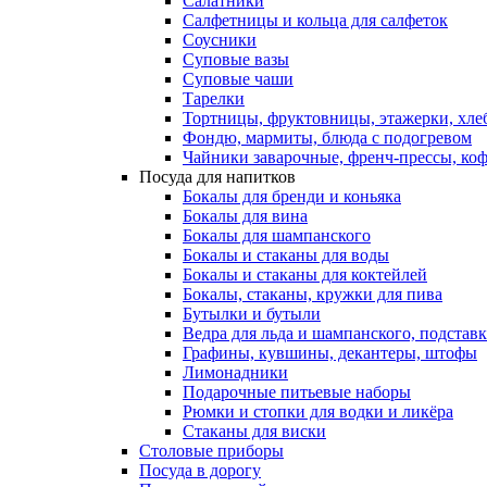
Салатники
Салфетницы и кольца для салфеток
Соусники
Суповые вазы
Суповые чаши
Тарелки
Тортницы, фруктовницы, этажерки, хл
Фондю, мармиты, блюда с подогревом
Чайники заварочные, френч-прессы, ко
Посуда для напитков
Бокалы для бренди и коньяка
Бокалы для вина
Бокалы для шампанского
Бокалы и стаканы для воды
Бокалы и стаканы для коктейлей
Бокалы, стаканы, кружки для пива
Бутылки и бутыли
Ведра для льда и шампанского, подстав
Графины, кувшины, декантеры, штофы
Лимонадники
Подарочные питьевые наборы
Рюмки и стопки для водки и ликёра
Стаканы для виски
Столовые приборы
Посуда в дорогу