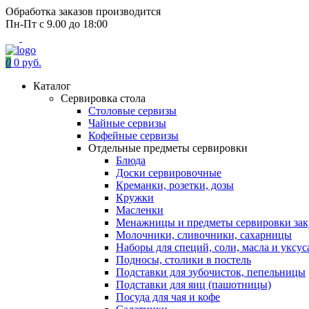
Обработка заказов производится
Пн-Пт с 9.00 до 18:00
0
0 руб.
Каталог
Сервировка стола
Столовые сервизы
Чайные сервизы
Кофейные сервизы
Отдельные предметы сервировки
Блюда
Доски сервировочные
Креманки, розетки, дозы
Кружки
Масленки
Менажницы и предметы сервировки зак
Молочники, сливочники, сахарницы
Наборы для специй, соли, масла и уксус
Подносы, столики в постель
Подставки для зубочисток, пепельницы
Подставки для яиц (пашотницы)
Посуда для чая и кофе