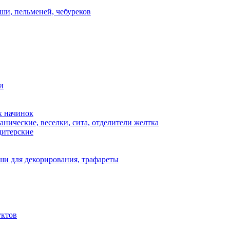
ши, пельменей, чебуреков
и
х начинок
нические, веселки, сита, отделители желтка
дитерские
и для декорирования, трафареты
уктов