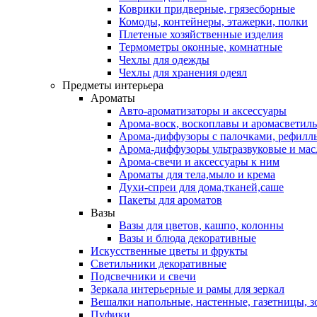
Коврики придверные, грязесборные
Комоды, контейнеры, этажерки, полки
Плетеные хозяйственные изделия
Термометры оконные, комнатные
Чехлы для одежды
Чехлы для хранения одеял
Предметы интерьера
Ароматы
Авто-ароматизаторы и аксессуары
Арома-воск, воскоплавы и аромасветил
Арома-диффузоры с палочками, рефилл
Арома-диффузоры ультразвуковые и мас
Арома-свечи и аксессуары к ним
Ароматы для тела,мыло и крема
Духи-спреи для дома,тканей,саше
Пакеты для ароматов
Вазы
Вазы для цветов, кашпо, колонны
Вазы и блюда декоративные
Искусственные цветы и фрукты
Светильники декоративные
Подсвечники и свечи
Зеркала интерьерные и рамы для зеркал
Вешалки напольные, настенные, газетницы, 
Пуфики