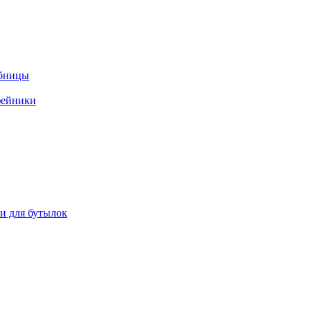
ебницы
фейники
ки для бутылок