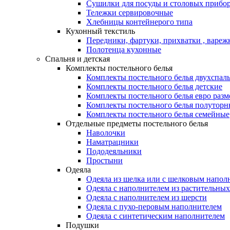
Сушилки для посуды и столовых прибор
Тележки сервировочные
Хлебницы контейнерого типа
Кухонный текстиль
Передники, фартуки, прихватки , вареж
Полотенца кухонные
Спальня и детская
Комплекты постельного белья
Комплекты постельного белья двухспал
Комплекты постельного белья детские
Комплекты постельного белья евро разм
Комплекты постельного белья полуторн
Комплекты постельного белья семейные
Отдельные предметы постельного белья
Наволочки
Наматрацники
Пододеяльники
Простыни
Одеяла
Одеяла из шелка или с шелковым напол
Одеяла с наполнителем из растительных
Одеяла с наполнителем из шерсти
Одеяла с пухо-перовым наполнителем
Одеяла с синтетическим наполнителем
Подушки