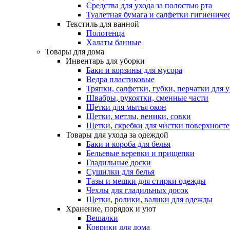
Средства для ухода за полостью рта
Туалетная бумага и салфетки гигиениче
Текстиль для ванной
Полотенца
Халаты банные
Товары для дома
Инвентарь для уборки
Баки и корзины для мусора
Ведра пластиковые
Тряпки, салфетки, губки, перчатки для 
Швабры, рукоятки, сменные части
Щетки для мытья окон
Щетки, метлы, веники, совки
Щетки, скребки для чистки поверхност
Товары для ухода за одеждой
Баки и короба для белья
Бельевые веревки и прищепки
Гладильные доски
Сушилки для белья
Тазы и мешки для стирки одежды
Чехлы для гладильных досок
Щетки, ролики, валики для одежды
Хранение, порядок и уют
Вешалки
Коврики для дома