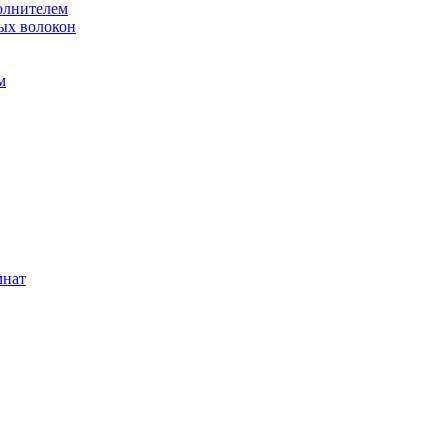
олнителем
ых волокон
м
мнат