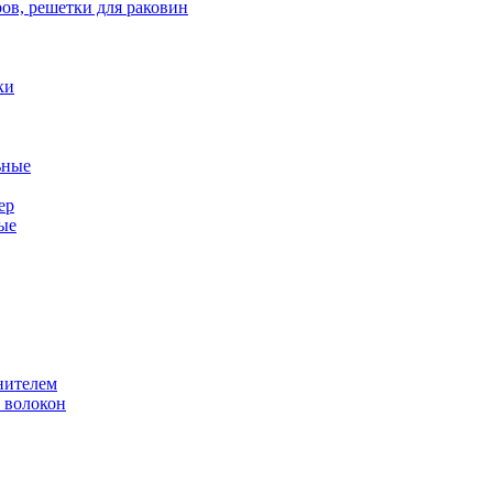
ов, решетки для раковин
ки
ьные
ер
ые
нителем
 волокон