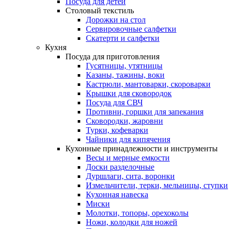
Посуда для детей
Столовый текстиль
Дорожки на стол
Сервировочные салфетки
Скатерти и салфетки
Кухня
Посуда для приготовления
Гусятницы, утятницы
Казаны, тажины, воки
Кастрюли, мантоварки, скороварки
Крышки для сковородок
Посуда для СВЧ
Противни, горшки для запекания
Сковородки, жаровни
Турки, кофеварки
Чайники для кипячения
Кухонные принадлежности и инструменты
Весы и мерные емкости
Доски разделочные
Дуршлаги, сита, воронки
Измельчители, терки, мельницы, ступки
Кухонная навеска
Миски
Молотки, топоры, орехоколы
Ножи, колодки для ножей