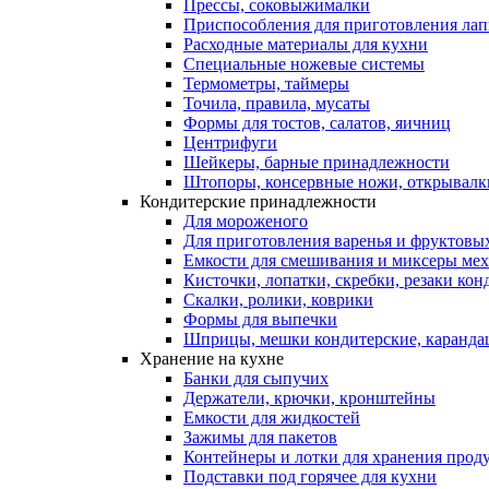
Прессы, соковыжималки
Приспособления для приготовления лап
Расходные материалы для кухни
Специальные ножевые системы
Термометры, таймеры
Точила, правила, мусаты
Формы для тостов, салатов, яичниц
Центрифуги
Шейкеры, барные принадлежности
Штопоры, консервные ножи, открывалк
Кондитерские принадлежности
Для мороженого
Для приготовления варенья и фруктовы
Емкости для смешивания и миксеры меха
Кисточки, лопатки, скребки, резаки кон
Скалки, ролики, коврики
Формы для выпечки
Шприцы, мешки кондитерские, карандаш
Хранение на кухне
Банки для сыпучих
Держатели, крючки, кронштейны
Емкости для жидкостей
Зажимы для пакетов
Контейнеры и лотки для хранения прод
Подставки под горячее для кухни