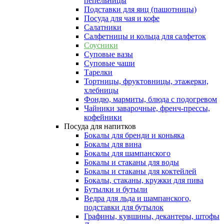
пепельницы
Подставки для яиц (пашотницы)
Посуда для чая и кофе
Салатники
Салфетницы и кольца для салфеток
Соусники
Суповые вазы
Суповые чаши
Тарелки
Тортницы, фруктовницы, этажерки,
хлебницы
Фондю, мармиты, блюда с подогревом
Чайники заварочные, френч-прессы,
кофейники
Посуда для напитков
Бокалы для бренди и коньяка
Бокалы для вина
Бокалы для шампанского
Бокалы и стаканы для воды
Бокалы и стаканы для коктейлей
Бокалы, стаканы, кружки для пива
Бутылки и бутыли
Ведра для льда и шампанского,
подставки для бутылок
Графины, кувшины, декантеры, штофы