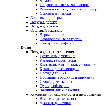
Лимонадники
Подарочные питьевые наборы
Рюмки и стопки для водки и ликёра
Стаканы для виски
Столовые приборы
Посуда в дорогу
Посуда для детей
Столовый текстиль
Дорожки на стол
Сервировочные салфетки
Скатерти и салфетки
Кухня
Посуда для приготовления
Гусятницы, утятницы
Казаны, тажины, воки
Кастрюли, мантоварки, скороварки
Крышки для сковородок
Посуда для СВЧ
Противни, горшки для запекания
Сковородки, жаровни
Турки, кофеварки
Чайники для кипячения
Кухонные принадлежности и инструменты
Весы и мерные емкости
Доски разделочные