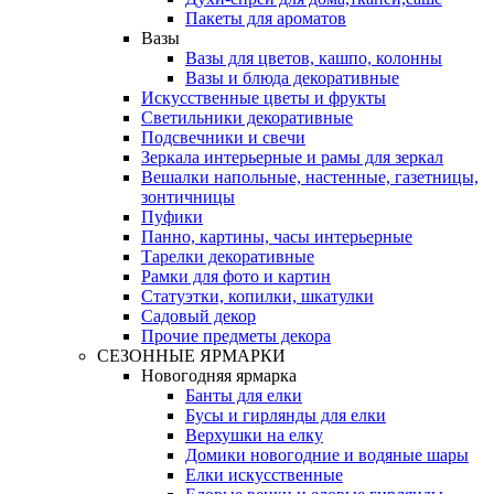
Пакеты для ароматов
Вазы
Вазы для цветов, кашпо, колонны
Вазы и блюда декоративные
Искусственные цветы и фрукты
Светильники декоративные
Подсвечники и свечи
Зеркала интерьерные и рамы для зеркал
Вешалки напольные, настенные, газетницы,
зонтичницы
Пуфики
Панно, картины, часы интерьерные
Тарелки декоративные
Рамки для фото и картин
Статуэтки, копилки, шкатулки
Садовый декор
Прочие предметы декора
СЕЗОННЫЕ ЯРМАРКИ
Новогодняя ярмарка
Банты для елки
Бусы и гирлянды для елки
Верхушки на елку
Домики новогодние и водяные шары
Елки искусственные