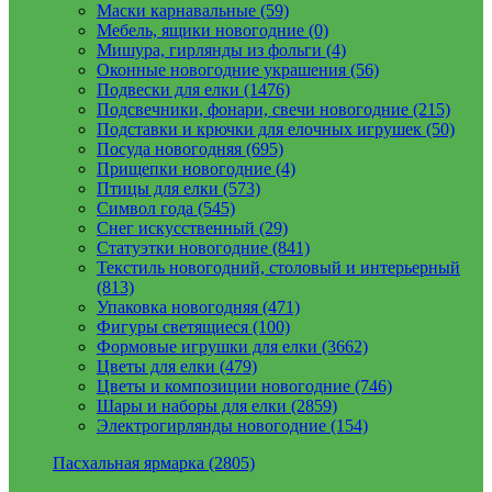
Маски карнавальные (59)
Мебель, ящики новогодние (0)
Мишура, гирлянды из фольги (4)
Оконные новогодние украшения (56)
Подвески для елки (1476)
Подсвечники, фонари, свечи новогодние (215)
Подставки и крючки для елочных игрушек (50)
Посуда новогодняя (695)
Прищепки новогодние (4)
Птицы для елки (573)
Символ года (545)
Снег искусственный (29)
Статуэтки новогодние (841)
Текстиль новогодний, столовый и интерьерный
(813)
Упаковка новогодняя (471)
Фигуры светящиеся (100)
Формовые игрушки для елки (3662)
Цветы для елки (479)
Цветы и композиции новогодние (746)
Шары и наборы для елки (2859)
Электрогирлянды новогодние (154)
Пасхальная ярмарка (2805)