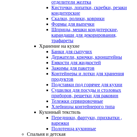
отделители желтка
Кисточки, лопатки, скребки, резаки
кондитерские
Скалки, ролики, коврики
Формы для выпечки
Шприцы, мешки кондитерские,
карандаши для декорирования,
трафареты
Хранение на кухне
Банки для сыпучих
Держатели, крючки, кронштейны
Емкости для жидкостей
Зажимы для пакетов
Контейнеры и лотки для хранения
продуктов
Подставки под горячее для кухни
Сушилки для посуды и столовых
приборов, решетки для раковин
Тележки сервировочные
Хлебницы контейнерого типа
Кухонный текстиль
Передники, фартуки, прихватки ,
варежки
Полотенца кухонные
Спальня и детская