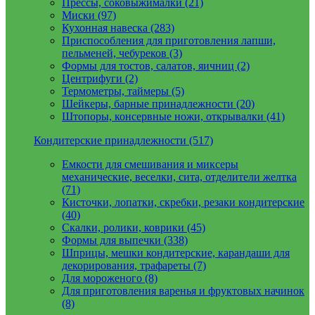
Прессы, соковыжималки (21)
Миски (97)
Кухонная навеска (283)
Приспособления для приготовления лапши,
пельменей, чебуреков (3)
Формы для тостов, салатов, яичниц (2)
Центрифуги (2)
Термометры, таймеры (5)
Шейкеры, барные принадлежности (20)
Штопоры, консервные ножи, открывалки (41)
Кондитерские принадлежности (517)
Емкости для смешивания и миксеры
механические, веселки, сита, отделители желтка
(71)
Кисточки, лопатки, скребки, резаки кондитерские
(40)
Скалки, ролики, коврики (45)
Формы для выпечки (338)
Шприцы, мешки кондитерские, карандаши для
декорирования, трафареты (7)
Для мороженого (8)
Для приготовления варенья и фруктовых начинок
(8)