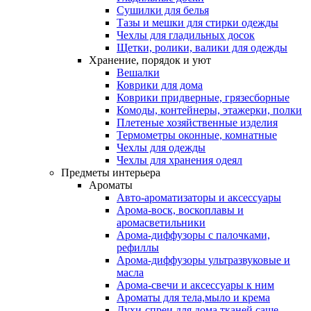
Сушилки для белья
Тазы и мешки для стирки одежды
Чехлы для гладильных досок
Щетки, ролики, валики для одежды
Хранение, порядок и уют
Вешалки
Коврики для дома
Коврики придверные, грязесборные
Комоды, контейнеры, этажерки, полки
Плетеные хозяйственные изделия
Термометры оконные, комнатные
Чехлы для одежды
Чехлы для хранения одеял
Предметы интерьера
Ароматы
Авто-ароматизаторы и аксессуары
Арома-воск, воскоплавы и
аромасветильники
Арома-диффузоры с палочками,
рефиллы
Арома-диффузоры ультразвуковые и
масла
Арома-свечи и аксессуары к ним
Ароматы для тела,мыло и крема
Духи-спреи для дома,тканей,саше