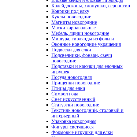
Еловые венки и еловые гирлянды
Калейдоскопы, хлопушки, серпантин
Коврики под елку
Куклы новогодние
Магниты новогодние
Маски карнавальные
Мебель, ящики новогодние
Мишура, гирлянды из фольги
Оконные новогодние украшения
Подвески для елки
Подсвечники, фонари, свечи
новогодние
Подставки и крючки для елочных
игрушек
Посуда новогодняя
Прищепки новогодние
Птицы для елки
Символ года
Снег искусственный
Статуэтки новогодние
Текстиль новогодний, столовый и
интерьерный
Упаковка новогодняя
Фигуры светящиеся
Формовые игрушки для елки