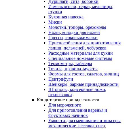
Дуршлаги, сита, воронки
Измельчители, терки, мельницы,
ступки
Кухонная навеска
Миски
Молотки, топоры, орехоколы
Ножи, колодки для ножей
Прессы, соковыжималки
Приспособления для приготовления
лапши, пельменей, чебуреков
Расходные материалы для кухни
Специальные ножевые системы
Термометры, таймеры
Точила, правила, мусаты
Формы для тостов, салатов, яичниц
Центрифуги
Шейкеры, барные принадлежности
Штопоры, консервные ножи,
открывалки
Кондитерские принадлежности
Для мороженого
Для приготовления варенья и
фруктовых начинок
Емкости для смешивания и миксеры
механические, веселки, сита,