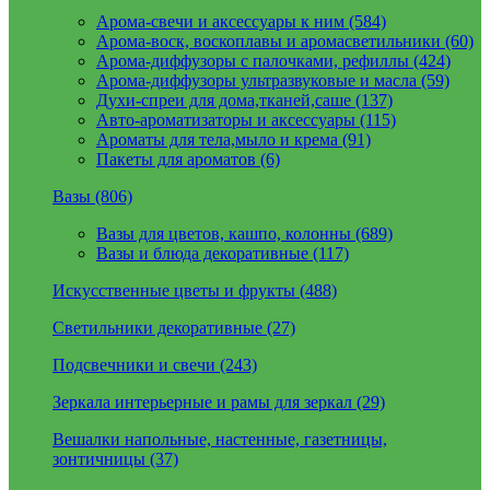
Арома-свечи и аксессуары к ним (584)
Арома-воск, воскоплавы и аромасветильники (60)
Арома-диффузоры с палочками, рефиллы (424)
Арома-диффузоры ультразвуковые и масла (59)
Духи-спреи для дома,тканей,саше (137)
Авто-ароматизаторы и аксессуары (115)
Ароматы для тела,мыло и крема (91)
Пакеты для ароматов (6)
Вазы (806)
Вазы для цветов, кашпо, колонны (689)
Вазы и блюда декоративные (117)
Искусственные цветы и фрукты (488)
Светильники декоративные (27)
Подсвечники и свечи (243)
Зеркала интерьерные и рамы для зеркал (29)
Вешалки напольные, настенные, газетницы,
зонтичницы (37)