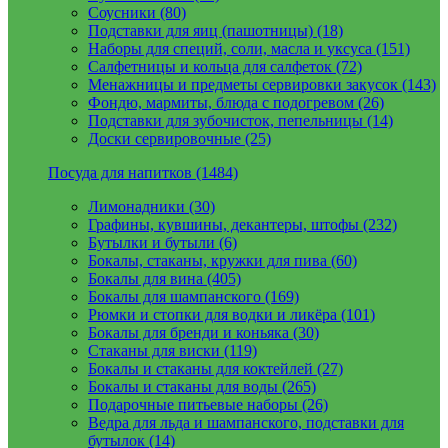
Соусники (80)
Подставки для яиц (пашотницы) (18)
Наборы для специй, соли, масла и уксуса (151)
Салфетницы и кольца для салфеток (72)
Менажницы и предметы сервировки закусок (143)
Фондю, мармиты, блюда с подогревом (26)
Подставки для зубочисток, пепельницы (14)
Доски сервировочные (25)
Посуда для напитков (1484)
Лимонадники (30)
Графины, кувшины, декантеры, штофы (232)
Бутылки и бутыли (6)
Бокалы, стаканы, кружки для пива (60)
Бокалы для вина (405)
Бокалы для шампанского (169)
Рюмки и стопки для водки и ликёра (101)
Бокалы для бренди и коньяка (30)
Стаканы для виски (119)
Бокалы и стаканы для коктейлей (27)
Бокалы и стаканы для воды (265)
Подарочные питьевые наборы (26)
Ведра для льда и шампанского, подставки для
бутылок (14)