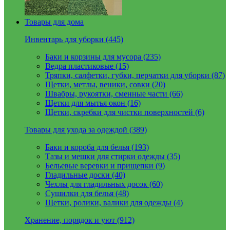
Товары для дома
Инвентарь для уборки (445)
Баки и корзины для мусора (235)
Ведра пластиковые (15)
Тряпки, салфетки, губки, перчатки для уборки (87)
Щетки, метлы, веники, совки (20)
Швабры, рукоятки, сменные части (66)
Щетки для мытья окон (16)
Щетки, скребки для чистки поверхностей (6)
Товары для ухода за одеждой (389)
Баки и короба для белья (193)
Тазы и мешки для стирки одежды (35)
Бельевые веревки и прищепки (9)
Гладильные доски (40)
Чехлы для гладильных досок (60)
Сушилки для белья (48)
Щетки, ролики, валики для одежды (4)
Хранение, порядок и уют (912)