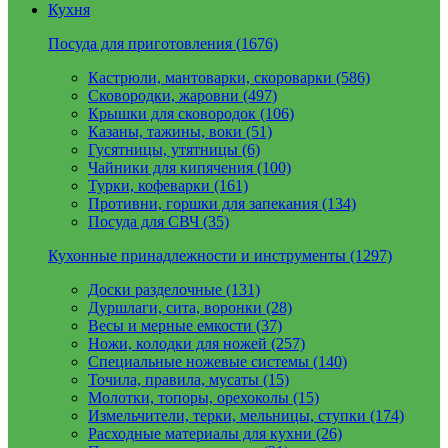
Кухня
Посуда для приготовления (1676)
Кастрюли, мантоварки, скороварки (586)
Сковородки, жаровни (497)
Крышки для сковородок (106)
Казаны, тажины, воки (51)
Гусятницы, утятницы (6)
Чайники для кипячения (100)
Турки, кофеварки (161)
Противни, горшки для запекания (134)
Посуда для СВЧ (35)
Кухонные принадлежности и инструменты (1297)
Доски разделочные (131)
Дуршлаги, сита, воронки (28)
Весы и мерные емкости (37)
Ножи, колодки для ножей (257)
Специальные ножевые системы (140)
Точила, правила, мусаты (15)
Молотки, топоры, орехоколы (15)
Измельчители, терки, мельницы, ступки (174)
Расходные материалы для кухни (26)