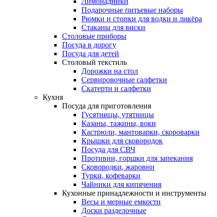
Лимонадники
Подарочные питьевые наборы
Рюмки и стопки для водки и ликёра
Стаканы для виски
Столовые приборы
Посуда в дорогу
Посуда для детей
Столовый текстиль
Дорожки на стол
Сервировочные салфетки
Скатерти и салфетки
Кухня
Посуда для приготовления
Гусятницы, утятницы
Казаны, тажины, воки
Кастрюли, мантоварки, скороварки
Крышки для сковородок
Посуда для СВЧ
Противни, горшки для запекания
Сковородки, жаровни
Турки, кофеварки
Чайники для кипячения
Кухонные принадлежности и инструменты
Весы и мерные емкости
Доски разделочные