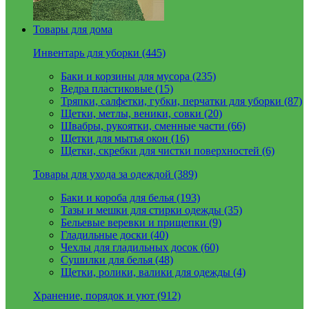
Товары для дома
Инвентарь для уборки (445)
Баки и корзины для мусора (235)
Ведра пластиковые (15)
Тряпки, салфетки, губки, перчатки для уборки (87)
Щетки, метлы, веники, совки (20)
Швабры, рукоятки, сменные части (66)
Щетки для мытья окон (16)
Щетки, скребки для чистки поверхностей (6)
Товары для ухода за одеждой (389)
Баки и короба для белья (193)
Тазы и мешки для стирки одежды (35)
Бельевые веревки и прищепки (9)
Гладильные доски (40)
Чехлы для гладильных досок (60)
Сушилки для белья (48)
Щетки, ролики, валики для одежды (4)
Хранение, порядок и уют (912)