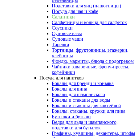
пепельницы
Подставки для яиц (пашотницы)
Посуда для чая и кофе
Салатники
Салфетницы и кольца для салфеток
Соусники
Суповые вазы
Суповые чаши
Тарелки
Тортницы, фруктовницы, этажерки,
хлебницы
Фондю, мармиты, блюда с подогревом
Чайники заварочные, френч-прессы,
кофейники
Посуда для напитков
Бокалы для бренди и коньяка
Бокалы для вина
Бокалы для шампанского
Бокалы и стаканы для воды
Бокалы и стаканы для коктейлей
Бокалы, стаканы, кружки для пива
Бутылки и бутыли
Ведра для льда и шампанского,
подставки для бутылок
Графины, кувшины, декантеры, штофы