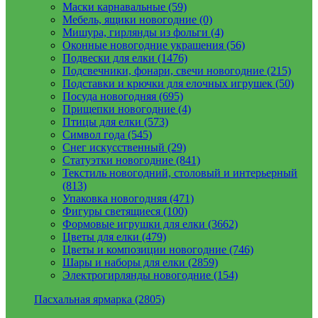
Маски карнавальные (59)
Мебель, ящики новогодние (0)
Мишура, гирлянды из фольги (4)
Оконные новогодние украшения (56)
Подвески для елки (1476)
Подсвечники, фонари, свечи новогодние (215)
Подставки и крючки для елочных игрушек (50)
Посуда новогодняя (695)
Прищепки новогодние (4)
Птицы для елки (573)
Символ года (545)
Снег искусственный (29)
Статуэтки новогодние (841)
Текстиль новогодний, столовый и интерьерный
(813)
Упаковка новогодняя (471)
Фигуры светящиеся (100)
Формовые игрушки для елки (3662)
Цветы для елки (479)
Цветы и композиции новогодние (746)
Шары и наборы для елки (2859)
Электрогирлянды новогодние (154)
Пасхальная ярмарка (2805)