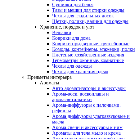
Сушилки для белья
Тазы и мешки для стирки одежды
Чехлы для гладильных досок
Щетки, ролики, валики для одежды
Хранение, порядок и уют
Вешалки
Коврики для дома
Коврики придверные, грязесборные
Комоды, контейнеры, этажерки, полки
Плетеные хозяйственные изделия
Термометры оконные, комнатные
Чехлы для одежды
Чехлы для хранения одеял
Предметы интерьера
Ароматы
Авто-ароматизаторы и аксессуары
Арома-воск, воскоплавы и
аромасветильники
Арома-диффузоры с палочками,
рефиллы
Арома-диффузоры ультразвуковые и
масла
Арома-свечи и аксессуары к ним
Ароматы для тела,мыло и крема
Духи-спреи для дома,тканей,саше