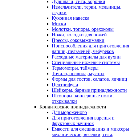
Дуршлаги, сита, воронки
Измельчители, терки, мельницы,
ступки
Кухонная навеска
Миски
Молотки, топоры, орехоколы
Ножи, колодки для ножей
Прессы, соковыжималки
Приспособления для приготовления
лапши, пельменей, чебуреков
Расходные материалы для кухни
Специальные ножевые системы
Термометры, таймеры
Точила, правила, мусаты
Формы для тостов, салатов, яичниц
Центрифуги
Шейкеры, барные принадлежности
Штопоры, консервные ножи,
открывалки
Кондитерские принадлежности
Для мороженого
Для приготовления варенья и
фруктовых начинок
Емкости для смешивания и миксеры
механические, веселки, сита,