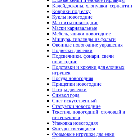
Еловые венки и еловые гирлянды
Калейдоскопы, хлопушки, серпантин
Коврики под елку
Куклы новогодние
Магниты новогодние
Маски карнавальные
Мебель, ящики новогодние
Мишура, гирлянды из фольги
Оконные новогодние украшения
Подвески для елки
Подсвечники, фонари, свечи
новогодние
Подставки и крючки для елочных
игрушек
Посуда новогодняя
Прищепки новогодние
Птицы для елки
Символ года
Снег искусственный
Статуэтки новогодние
Текстиль новогодний, столовый и
интерьерный
Упаковка новогодняя
Фигуры светящиеся
Формовые игрушки для елки