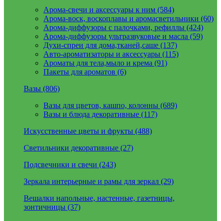
Арома-свечи и аксессуары к ним (584)
Арома-воск, воскоплавы и аромасветильники (60)
Арома-диффузоры с палочками, рефиллы (424)
Арома-диффузоры ультразвуковые и масла (59)
Духи-спреи для дома,тканей,саше (137)
Авто-ароматизаторы и аксессуары (115)
Ароматы для тела,мыло и крема (91)
Пакеты для ароматов (6)
Вазы (806)
Вазы для цветов, кашпо, колонны (689)
Вазы и блюда декоративные (117)
Искусственные цветы и фрукты (488)
Светильники декоративные (27)
Подсвечники и свечи (243)
Зеркала интерьерные и рамы для зеркал (29)
Вешалки напольные, настенные, газетницы,
зонтичницы (37)