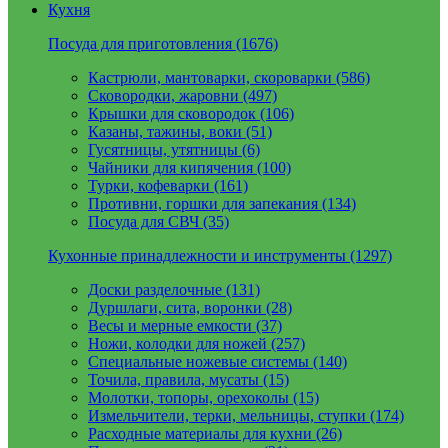
Кухня
Посуда для приготовления (1676)
Кастрюли, мантоварки, скороварки (586)
Сковородки, жаровни (497)
Крышки для сковородок (106)
Казаны, тажины, воки (51)
Гусятницы, утятницы (6)
Чайники для кипячения (100)
Турки, кофеварки (161)
Противни, горшки для запекания (134)
Посуда для СВЧ (35)
Кухонные принадлежности и инструменты (1297)
Доски разделочные (131)
Дуршлаги, сита, воронки (28)
Весы и мерные емкости (37)
Ножи, колодки для ножей (257)
Специальные ножевые системы (140)
Точила, правила, мусаты (15)
Молотки, топоры, орехоколы (15)
Измельчители, терки, мельницы, ступки (174)
Расходные материалы для кухни (26)