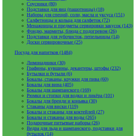
Соусники (80)
Подставки для яиц (пашотницы) (18)
Наборы для специй, соли, масла и уксуса (151)
Салфетницы и кольца для салфеток (72)
Менажницы и предметы сервировки закусок (143)
Фондю, мармиты, блюда с подогревом (26)
Подставки для зубочисток, пепельницы (14)
Доски сервировочные (25)
Посуда для напитков (1484)
Лимонадники (30)
Графины, кувшины, декантеры, штофы (232)
Бутылки и бутыли (6)
Бокалы, стаканы, кружки для пива (60)
Бокалы для вина (405)
Бокалы для шампанского (169)
Рюмки и стопки для водки и ликёра (101)
Бокалы для бренди и коньяка (30)
Стаканы для виски (119)
Бокалы и стаканы для коктейлей (27)
Бокалы и стаканы для воды (265)
Подарочные питьевые наборы (26)
Ведра для льда и шампанского, подставки для
бутылок (14)