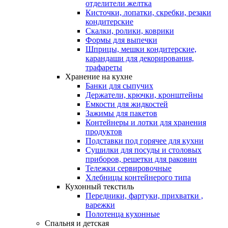
отделители желтка
Кисточки, лопатки, скребки, резаки
кондитерские
Скалки, ролики, коврики
Формы для выпечки
Шприцы, мешки кондитерские,
карандаши для декорирования,
трафареты
Хранение на кухне
Банки для сыпучих
Держатели, крючки, кронштейны
Емкости для жидкостей
Зажимы для пакетов
Контейнеры и лотки для хранения
продуктов
Подставки под горячее для кухни
Сушилки для посуды и столовых
приборов, решетки для раковин
Тележки сервировочные
Хлебницы контейнерого типа
Кухонный текстиль
Передники, фартуки, прихватки ,
варежки
Полотенца кухонные
Спальня и детская