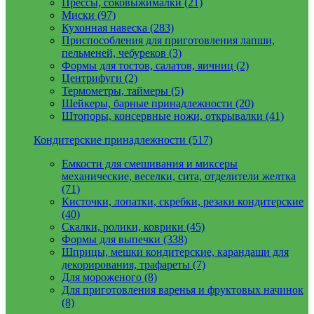
Прессы, соковыжималки (21)
Миски (97)
Кухонная навеска (283)
Приспособления для приготовления лапши,
пельменей, чебуреков (3)
Формы для тостов, салатов, яичниц (2)
Центрифуги (2)
Термометры, таймеры (5)
Шейкеры, барные принадлежности (20)
Штопоры, консервные ножи, открывалки (41)
Кондитерские принадлежности (517)
Емкости для смешивания и миксеры
механические, веселки, сита, отделители желтка
(71)
Кисточки, лопатки, скребки, резаки кондитерские
(40)
Скалки, ролики, коврики (45)
Формы для выпечки (338)
Шприцы, мешки кондитерские, карандаши для
декорирования, трафареты (7)
Для мороженого (8)
Для приготовления варенья и фруктовых начинок
(8)