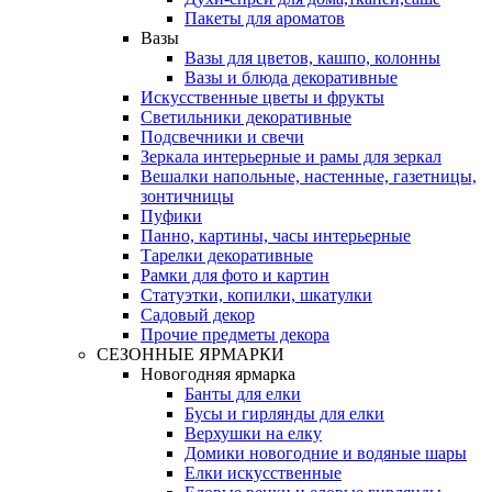
Пакеты для ароматов
Вазы
Вазы для цветов, кашпо, колонны
Вазы и блюда декоративные
Искусственные цветы и фрукты
Светильники декоративные
Подсвечники и свечи
Зеркала интерьерные и рамы для зеркал
Вешалки напольные, настенные, газетницы,
зонтичницы
Пуфики
Панно, картины, часы интерьерные
Тарелки декоративные
Рамки для фото и картин
Статуэтки, копилки, шкатулки
Садовый декор
Прочие предметы декора
СЕЗОННЫЕ ЯРМАРКИ
Новогодняя ярмарка
Банты для елки
Бусы и гирлянды для елки
Верхушки на елку
Домики новогодние и водяные шары
Елки искусственные