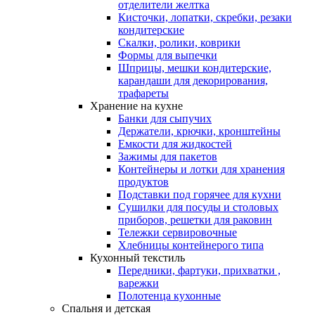
отделители желтка
Кисточки, лопатки, скребки, резаки
кондитерские
Скалки, ролики, коврики
Формы для выпечки
Шприцы, мешки кондитерские,
карандаши для декорирования,
трафареты
Хранение на кухне
Банки для сыпучих
Держатели, крючки, кронштейны
Емкости для жидкостей
Зажимы для пакетов
Контейнеры и лотки для хранения
продуктов
Подставки под горячее для кухни
Сушилки для посуды и столовых
приборов, решетки для раковин
Тележки сервировочные
Хлебницы контейнерого типа
Кухонный текстиль
Передники, фартуки, прихватки ,
варежки
Полотенца кухонные
Спальня и детская