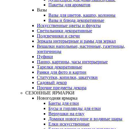
Пакеты для ароматов
Вазы
Вазы для цветов, кашпо, колонны
Вазы и блюда декоративные
Искусственные цветы и фрукты
Светильники декоративные
Подсвечники и свечи
Зеркала интерьерные и рамы для зеркал
Вешалки напольные, настенные, газетницы,
зонтичницы
Пуфики
Панно, картины, часы интерьерные
Тарелки декоративные
Рамки для фото и картин
Статуэтки, копилки, шкатулки
Садовый декор
Прочие предметы декора
СЕЗОННЫЕ ЯРМАРКИ
Новогодняя ярмарка
Банты для елки
Бусы и гирлянды для елки
Верхушки на елку
Домики новогодние и водяные шары
Елки искусственные