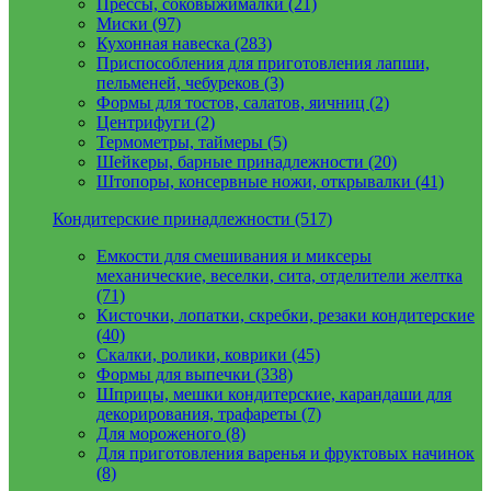
Прессы, соковыжималки (21)
Миски (97)
Кухонная навеска (283)
Приспособления для приготовления лапши,
пельменей, чебуреков (3)
Формы для тостов, салатов, яичниц (2)
Центрифуги (2)
Термометры, таймеры (5)
Шейкеры, барные принадлежности (20)
Штопоры, консервные ножи, открывалки (41)
Кондитерские принадлежности (517)
Емкости для смешивания и миксеры
механические, веселки, сита, отделители желтка
(71)
Кисточки, лопатки, скребки, резаки кондитерские
(40)
Скалки, ролики, коврики (45)
Формы для выпечки (338)
Шприцы, мешки кондитерские, карандаши для
декорирования, трафареты (7)
Для мороженого (8)
Для приготовления варенья и фруктовых начинок
(8)