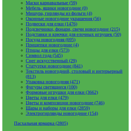
Маски карнавальные (59)
Мебель, ящики новогодние (0)
Мишура, гирлянды из фольги (4)
Оконные новогодние украшения (56)
Подвески для елки (1476)
Подсвечники, фонари, свечи новогодние (215)
Подставки и крючки для елочных игрушек (50)
Посуда новогодняя (695)
Прищепки новогодние (4)
Птицы для елки (573)
Символ года (545)
Снег искусственный (29)
Статуэтки новогодние (841)
Текстиль новогодний, столовый и интерьерный
(813)
Упаковка новогодняя (471)
Фигуры светящиеся (100)
Формовые игрушки для елки (3662)
Цветы для елки (479)
Цветы и композиции новогодние (746)
Шары и наборы для елки (2859)
Электрогирлянды новогодние (154)
Пасхальная ярмарка (2805)