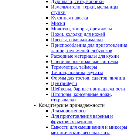
Дуршлаги, сита, воронки
Измельчители, терки, мельницы,
ступки
Кухонная навеска
Миски
Молотки, топоры, орехоколы
Ножи, колодки для ножей
Прессы, соковыжималки
Приспособления для приготовления
лапши, пельменей, чебуреков
Расходные материалы для кухни
Специальные ножевые системы
Термометры, таймеры
Точила, правила, мусаты
Формы для тостов, салатов, яичниц
Центрифуги
Шейкеры, барные принадлежности
Штопоры, консервные ножи,
открывалки
Кондитерские принадлежности
Для мороженого
Для приготовления варенья и
фруктовых начинок
Емкости для смешивания и миксеры
механические, веселки, сита,