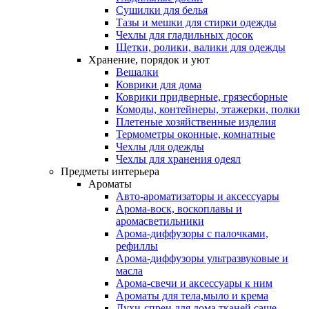
Сушилки для белья
Тазы и мешки для стирки одежды
Чехлы для гладильных досок
Щетки, ролики, валики для одежды
Хранение, порядок и уют
Вешалки
Коврики для дома
Коврики придверные, грязесборные
Комоды, контейнеры, этажерки, полки
Плетеные хозяйственные изделия
Термометры оконные, комнатные
Чехлы для одежды
Чехлы для хранения одеял
Предметы интерьера
Ароматы
Авто-ароматизаторы и аксессуары
Арома-воск, воскоплавы и
аромасветильники
Арома-диффузоры с палочками,
рефиллы
Арома-диффузоры ультразвуковые и
масла
Арома-свечи и аксессуары к ним
Ароматы для тела,мыло и крема
Духи-спреи для дома,тканей,саше