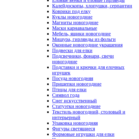
Еловые венки и еловые гирлянды
Калейдоскопы, хлопушки, серпантин
Коврики под елку
Куклы новогодние
Магниты новогодние
Маски карнавальные
Мебель, ящики новогодние
Мишура, гирлянды из фольги
Оконные новогодние украшения
Подвески для елки
Подсвечники, фонари, свечи
новогодние
Подставки и крючки для елочных
игрушек
Посуда новогодняя
Прищепки новогодние
Птицы для елки
Символ года
Снег искусственный
Статуэтки новогодние
Текстиль новогодний, столовый и
интерьерный
Упаковка новогодняя
Фигуры светящиеся
Формовые игрушки для елки