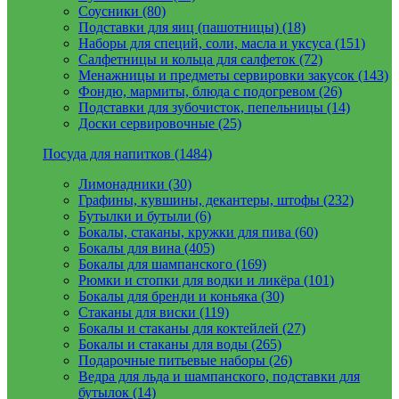
Соусники (80)
Подставки для яиц (пашотницы) (18)
Наборы для специй, соли, масла и уксуса (151)
Салфетницы и кольца для салфеток (72)
Менажницы и предметы сервировки закусок (143)
Фондю, мармиты, блюда с подогревом (26)
Подставки для зубочисток, пепельницы (14)
Доски сервировочные (25)
Посуда для напитков (1484)
Лимонадники (30)
Графины, кувшины, декантеры, штофы (232)
Бутылки и бутыли (6)
Бокалы, стаканы, кружки для пива (60)
Бокалы для вина (405)
Бокалы для шампанского (169)
Рюмки и стопки для водки и ликёра (101)
Бокалы для бренди и коньяка (30)
Стаканы для виски (119)
Бокалы и стаканы для коктейлей (27)
Бокалы и стаканы для воды (265)
Подарочные питьевые наборы (26)
Ведра для льда и шампанского, подставки для
бутылок (14)