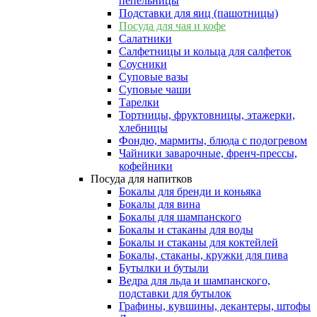
пепельницы
Подставки для яиц (пашотницы)
Посуда для чая и кофе
Салатники
Салфетницы и кольца для салфеток
Соусники
Суповые вазы
Суповые чаши
Тарелки
Тортницы, фруктовницы, этажерки,
хлебницы
Фондю, мармиты, блюда с подогревом
Чайники заварочные, френч-прессы,
кофейники
Посуда для напитков
Бокалы для бренди и коньяка
Бокалы для вина
Бокалы для шампанского
Бокалы и стаканы для воды
Бокалы и стаканы для коктейлей
Бокалы, стаканы, кружки для пива
Бутылки и бутыли
Ведра для льда и шампанского,
подставки для бутылок
Графины, кувшины, декантеры, штофы