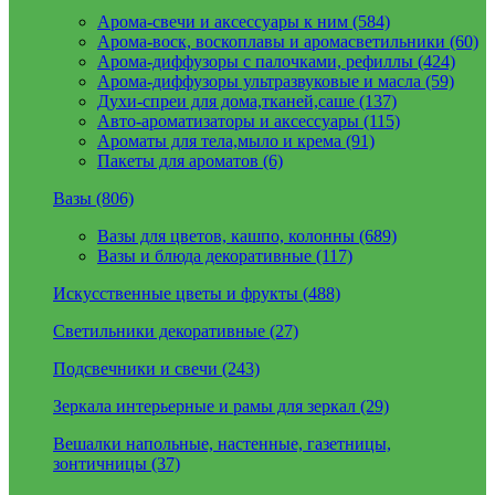
Арома-свечи и аксессуары к ним (584)
Арома-воск, воскоплавы и аромасветильники (60)
Арома-диффузоры с палочками, рефиллы (424)
Арома-диффузоры ультразвуковые и масла (59)
Духи-спреи для дома,тканей,саше (137)
Авто-ароматизаторы и аксессуары (115)
Ароматы для тела,мыло и крема (91)
Пакеты для ароматов (6)
Вазы (806)
Вазы для цветов, кашпо, колонны (689)
Вазы и блюда декоративные (117)
Искусственные цветы и фрукты (488)
Светильники декоративные (27)
Подсвечники и свечи (243)
Зеркала интерьерные и рамы для зеркал (29)
Вешалки напольные, настенные, газетницы,
зонтичницы (37)