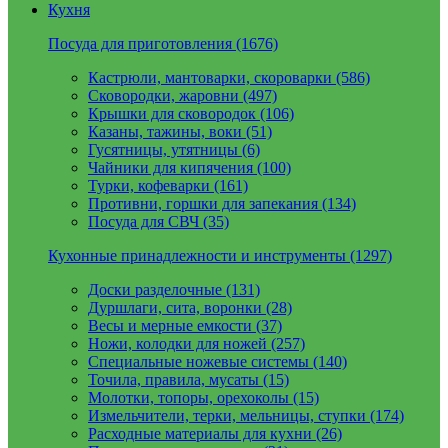
Кухня
Посуда для приготовления (1676)
Кастрюли, мантоварки, скороварки (586)
Сковородки, жаровни (497)
Крышки для сковородок (106)
Казаны, тажины, воки (51)
Гусятницы, утятницы (6)
Чайники для кипячения (100)
Турки, кофеварки (161)
Противни, горшки для запекания (134)
Посуда для СВЧ (35)
Кухонные принадлежности и инструменты (1297)
Доски разделочные (131)
Дуршлаги, сита, воронки (28)
Весы и мерные емкости (37)
Ножи, колодки для ножей (257)
Специальные ножевые системы (140)
Точила, правила, мусаты (15)
Молотки, топоры, орехоколы (15)
Измельчители, терки, мельницы, ступки (174)
Расходные материалы для кухни (26)