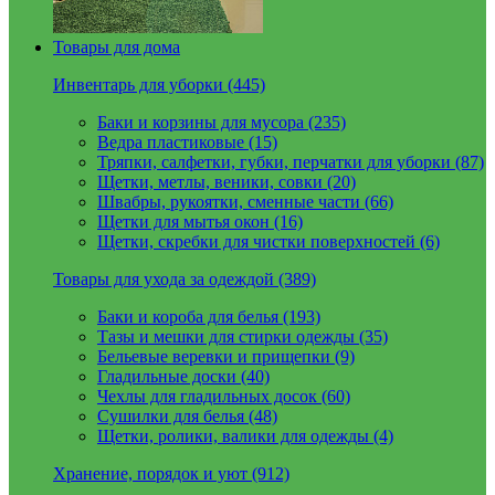
Товары для дома
Инвентарь для уборки (445)
Баки и корзины для мусора (235)
Ведра пластиковые (15)
Тряпки, салфетки, губки, перчатки для уборки (87)
Щетки, метлы, веники, совки (20)
Швабры, рукоятки, сменные части (66)
Щетки для мытья окон (16)
Щетки, скребки для чистки поверхностей (6)
Товары для ухода за одеждой (389)
Баки и короба для белья (193)
Тазы и мешки для стирки одежды (35)
Бельевые веревки и прищепки (9)
Гладильные доски (40)
Чехлы для гладильных досок (60)
Сушилки для белья (48)
Щетки, ролики, валики для одежды (4)
Хранение, порядок и уют (912)