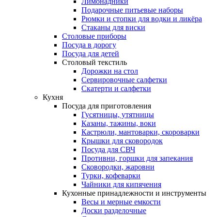
Лимонадники
Подарочные питьевые наборы
Рюмки и стопки для водки и ликёра
Стаканы для виски
Столовые приборы
Посуда в дорогу
Посуда для детей
Столовый текстиль
Дорожки на стол
Сервировочные салфетки
Скатерти и салфетки
Кухня
Посуда для приготовления
Гусятницы, утятницы
Казаны, тажины, воки
Кастрюли, мантоварки, скороварки
Крышки для сковородок
Посуда для СВЧ
Противни, горшки для запекания
Сковородки, жаровни
Турки, кофеварки
Чайники для кипячения
Кухонные принадлежности и инструменты
Весы и мерные емкости
Доски разделочные