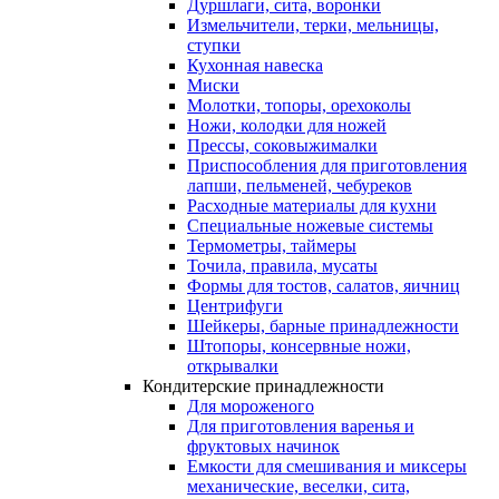
Дуршлаги, сита, воронки
Измельчители, терки, мельницы,
ступки
Кухонная навеска
Миски
Молотки, топоры, орехоколы
Ножи, колодки для ножей
Прессы, соковыжималки
Приспособления для приготовления
лапши, пельменей, чебуреков
Расходные материалы для кухни
Специальные ножевые системы
Термометры, таймеры
Точила, правила, мусаты
Формы для тостов, салатов, яичниц
Центрифуги
Шейкеры, барные принадлежности
Штопоры, консервные ножи,
открывалки
Кондитерские принадлежности
Для мороженого
Для приготовления варенья и
фруктовых начинок
Емкости для смешивания и миксеры
механические, веселки, сита,