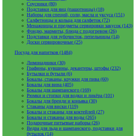
Соусники (80)
Подставки для яиц (пашотницы) (18)
Наборы для специй, соли, масла и уксуса (151)
Салфетницы и кольца для салфеток (72)
Менажницы и предметы сервировки закусок (143)
Фондю, мармиты, блюда с подогревом (26)
Подставки для зубочисток, пепельницы (14)
Доски сервировочные (25)
Посуда для напитков (1484)
Лимонадники (30)
Графины, кувшины, декантеры, штофы (232)
Бутылки и бутыли (6)
Бокалы, стаканы, кружки для пива (60)
Бокалы для вина (405)
Бокалы для шампанского (169)
Рюмки и стопки для водки и ликёра (101)
Бокалы для бренди и коньяка (30)
Стаканы для виски (119)
Бокалы и стаканы для коктейлей (27)
Бокалы и стаканы для воды (265)
Подарочные питьевые наборы (26)
Ведра для льда и шампанского, подставки для
бутылок (14)