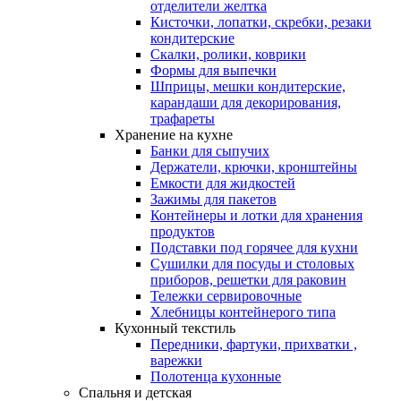
отделители желтка
Кисточки, лопатки, скребки, резаки
кондитерские
Скалки, ролики, коврики
Формы для выпечки
Шприцы, мешки кондитерские,
карандаши для декорирования,
трафареты
Хранение на кухне
Банки для сыпучих
Держатели, крючки, кронштейны
Емкости для жидкостей
Зажимы для пакетов
Контейнеры и лотки для хранения
продуктов
Подставки под горячее для кухни
Сушилки для посуды и столовых
приборов, решетки для раковин
Тележки сервировочные
Хлебницы контейнерого типа
Кухонный текстиль
Передники, фартуки, прихватки ,
варежки
Полотенца кухонные
Спальня и детская