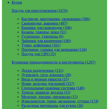
Кухня
Посуда для приготовления (1676)
Кастрюли, мантоварки, скороварки (586)
Сковородки, жаровни (497)
Крышки для сковородок (106)
Казаны, тажины, воки (51)
Гусятницы, утятницы (6)
Чайники для кипячения (100)
Турки, кофеварки (161)
Противни, горшки для запекания (134)
Посуда для СВЧ (35)
Кухонные принадлежности и инструменты (1297)
Доски разделочные (131)
Дуршлаги, сита, воронки (28)
Весы и мерные емкости (37)
Ножи, колодки для ножей (257)
Специальные ножевые системы (140)
Точила, правила, мусаты (15)
Молотки, топоры, орехоколы (15)
Измельчители, терки, мельницы, ступки (174)
Расходные материалы для кухни (26)