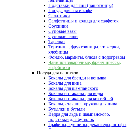
пепельницы
Подставки для яиц (пашотницы)
Посуда для чая и кофе
Салатники
Салфетницы и кольца для салфеток
Соусники
Суповые вазы
Суповые чаши
Тарелки
Тортницы, фруктовницы, этажерки,
хлебницы
Фондю, мармиты, блюда с подогревом
Чайники заварочные, френч-прессы,
кофейники
Посуда для напитков
Бокалы для бренди и коньяка
Бокалы для вина
Бокалы для шампанского
Бокалы и стаканы для воды
Бокалы и стаканы для коктейлей
Бокалы, стаканы, кружки для пива
Бутылки и бутыли
Ведра для льда и шампанского,
подставки для бутылок
Графины, кувшины, декантеры, штофы