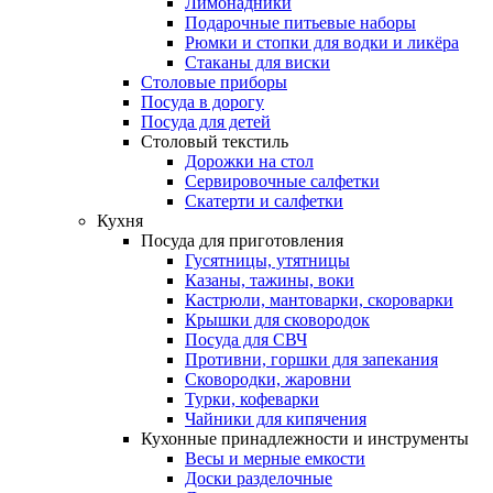
Лимонадники
Подарочные питьевые наборы
Рюмки и стопки для водки и ликёра
Стаканы для виски
Столовые приборы
Посуда в дорогу
Посуда для детей
Столовый текстиль
Дорожки на стол
Сервировочные салфетки
Скатерти и салфетки
Кухня
Посуда для приготовления
Гусятницы, утятницы
Казаны, тажины, воки
Кастрюли, мантоварки, скороварки
Крышки для сковородок
Посуда для СВЧ
Противни, горшки для запекания
Сковородки, жаровни
Турки, кофеварки
Чайники для кипячения
Кухонные принадлежности и инструменты
Весы и мерные емкости
Доски разделочные