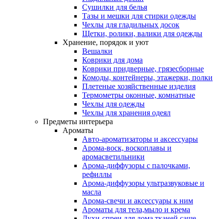
Сушилки для белья
Тазы и мешки для стирки одежды
Чехлы для гладильных досок
Щетки, ролики, валики для одежды
Хранение, порядок и уют
Вешалки
Коврики для дома
Коврики придверные, грязесборные
Комоды, контейнеры, этажерки, полки
Плетеные хозяйственные изделия
Термометры оконные, комнатные
Чехлы для одежды
Чехлы для хранения одеял
Предметы интерьера
Ароматы
Авто-ароматизаторы и аксессуары
Арома-воск, воскоплавы и
аромасветильники
Арома-диффузоры с палочками,
рефиллы
Арома-диффузоры ультразвуковые и
масла
Арома-свечи и аксессуары к ним
Ароматы для тела,мыло и крема
Духи-спреи для дома,тканей,саше