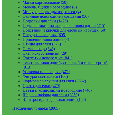
Маски карнавальные (59)
Мебель, ящики новогодние (0)
Мишура, гирлянды из фольги (4)
Оконные новогодние украшения (56)
Подвески для елки (1476)
Подсвечники, фонари, свечи новогодние (215)
Подставки и крючки для елочных игрушек (50)
Посуда новогодняя (695)
Прищепки новогодние (4)
Птицы для елки (573)
Символ года (545)
Снег искусственный (29)
Статуэтки новогодние (841)
Текстиль новогодний, столовый и интерьерный
(813)
Упаковка новогодняя (471)
Фигуры светящиеся (100)
Формовые игрушки для елки (3662)
Цветы для елки (479)
Цветы и композиции новогодние (746)
Шары и наборы для елки (2859)
Электрогирлянды новогодние (154)
Пасхальная ярмарка (2805)