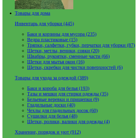
Товары для дома
Инвентарь для уборки (445)
Баки и корзины для мусора (235)
Ведра пластиковые (15)
Тряпки, салфетки, губки, перчатки для уборки (87)
Щетки, метлы, веники, совки (20)
Швабры, рукоятки, сменные части (66)
Щетки для мытья окон (16)
Щетки, скребки для чистки поверхностей (6)
Товары для ухода за одеждой (389)
Баки и короба для белья (193)
Тазы и мешки для стирки одежды (35)
Бельевые веревки и прищепки (9)
Гладильные доски (40)
Чехлы для гладильных досок (60)
Сушилки для белья (48)
Щетки, ролики, валики для одежды (4)
Хранение, порядок и уют (912)