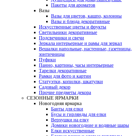
Пакеты для ароматов
Вазы
Вазы для цветов, кашпо, колонны
Вазы и блюда декоративные
Искусственные цветы и фрукты
Светильники декоративные
Подсвечники и свечи
Зеркала интерьерные и рамы для зеркал
Вешалки напольные, настенные, газетницы,
зонтичницы
Пуфики
Панно, картины, часы интерьерные
Тарелки декоративные
Рамки для фото и картин
Статуэтки, копилки, шкатулки
Садовый декор
Прочие предметы декора
СЕЗОННЫЕ ЯРМАРКИ
Новогодняя ярмарка
Банты для елки
Бусы и гирлянды для елки
Верхушки на елку
Домики новогодние и водяные шары
Елки искусственные