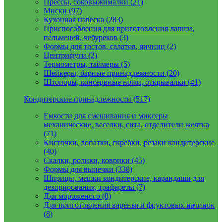
Прессы, соковыжималки (21)
Миски (97)
Кухонная навеска (283)
Приспособления для приготовления лапши,
пельменей, чебуреков (3)
Формы для тостов, салатов, яичниц (2)
Центрифуги (2)
Термометры, таймеры (5)
Шейкеры, барные принадлежности (20)
Штопоры, консервные ножи, открывалки (41)
Кондитерские принадлежности (517)
Емкости для смешивания и миксеры
механические, веселки, сита, отделители желтка
(71)
Кисточки, лопатки, скребки, резаки кондитерские
(40)
Скалки, ролики, коврики (45)
Формы для выпечки (338)
Шприцы, мешки кондитерские, карандаши для
декорирования, трафареты (7)
Для мороженого (8)
Для приготовления варенья и фруктовых начинок
(8)