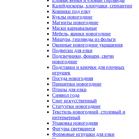
Еловые венки и еловые гирлянды
Калейдоскопы, хлопушки, серпантин
Коврики под елку
Куклы новогодние
Магниты новогодние
Маски карнавальные
Мебель, ящики новогодние
Мишура, гирлянды из фольги
Оконные новогодние украшения
Подвески для елки
Подсвечники, фонари, свечи
новогодние
Подставки и крючки для елочных
игрушек
Посуда новогодняя
Прищепки новогодние
Птицы для елки
Символ года
Снег искусственный
Статуэтки новогодние
Текстиль новогодний, столовый и
интерьерный
Упаковка новогодняя
Фигуры светящиеся
Формовые игрушки для елки