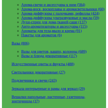
Арома-свечи и аксессуары к ним (584)
Арома-воск, воскоплавы и аромасветильники (60)
Арома-диффузоры с палочками, рефиллы (424)
Арома-диффузоры ультразвуковые и масла (59)
Духи-спреи для дома,тканей,саше (137)
Авто-ароматизаторы и аксессуары (115)
Ароматы для тела,мыло и крема (91)
Пакеты для ароматов (6)
Вазы (806)
Вазы для цветов, кашпо, колонны (689)
Вазы и блюда декоративные (117)
Искусственные цветы и фрукты (488)
Светильники декоративные (27)
Подсвечники и свечи (243)
Зеркала интерьерные и рамы для зеркал (29)
Вешалки напольные, настенные, газетницы,
зонтичницы (37)