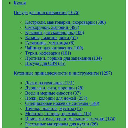
Кухня
Посуда для приготовления (1676)
Кастрюли, мантоварки, скороварки (586)
Сковородки, жаровни (497)
Крышки для сковородок (106)
Казаны, тажины, воки (51)
Гусятницы, утятницы (6)
Чайники для кипячения (100)
Турки, кофеварки (161)
Противни, горшки для запекания (134)
Посуда для СВЧ (35)
Кухонные принадлежности и инструменты (1297)
Доски разделочные (131)
Дуршлаги, сита, воронки (28)
Весы и мерные емкости (37)
Ножи, колодки для ножей (257)
Специальные ножевые системы (140)
Точила, правила, мусаты (15)
Молотки, топоры, орехоколы (15)
Измельчители, терки, мельницы, ступки (174)
Расходные материалы для кухни (26)