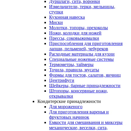
Дуршлаги, сита, воронки
Измельчители, терки, мельницы,
ступки
Кухонная навеска
Миски
Молотки, топоры, орехоколы
Ножи, колодки для ножей
Прессы, соковыжималки
Приспособления для приготовления
лапши, пельменей, чебуреков
Расходные материалы для кухни
Специальные ножевые системы
Термометры, таймеры
Точила, правила, мусаты
Формы для тостов, салатов, яичниц
Центрифуги
Шейкеры, барные принадлежности
Штопоры, консервные ножи,
открывалки
Кондитерские принадлежности
Для мороженого
Для приготовления варенья и
фруктовых начинок
Емкости для смешивания и миксеры
механические, веселки, сита,