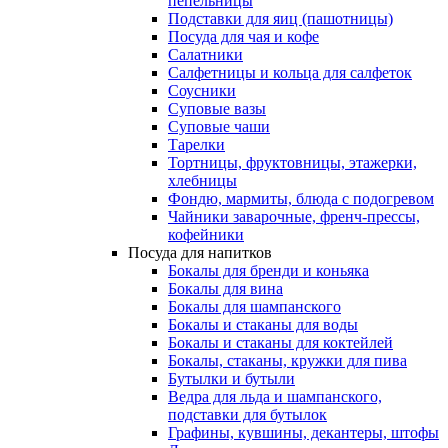
пепельницы
Подставки для яиц (пашотницы)
Посуда для чая и кофе
Салатники
Салфетницы и кольца для салфеток
Соусники
Суповые вазы
Суповые чаши
Тарелки
Тортницы, фруктовницы, этажерки,
хлебницы
Фондю, мармиты, блюда с подогревом
Чайники заварочные, френч-прессы,
кофейники
Посуда для напитков
Бокалы для бренди и коньяка
Бокалы для вина
Бокалы для шампанского
Бокалы и стаканы для воды
Бокалы и стаканы для коктейлей
Бокалы, стаканы, кружки для пива
Бутылки и бутыли
Ведра для льда и шампанского,
подставки для бутылок
Графины, кувшины, декантеры, штофы