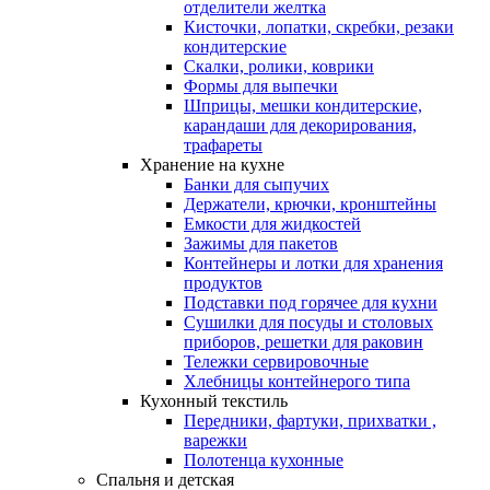
отделители желтка
Кисточки, лопатки, скребки, резаки
кондитерские
Скалки, ролики, коврики
Формы для выпечки
Шприцы, мешки кондитерские,
карандаши для декорирования,
трафареты
Хранение на кухне
Банки для сыпучих
Держатели, крючки, кронштейны
Емкости для жидкостей
Зажимы для пакетов
Контейнеры и лотки для хранения
продуктов
Подставки под горячее для кухни
Сушилки для посуды и столовых
приборов, решетки для раковин
Тележки сервировочные
Хлебницы контейнерого типа
Кухонный текстиль
Передники, фартуки, прихватки ,
варежки
Полотенца кухонные
Спальня и детская