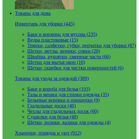
Товары для дома
Инвентарь для уборки (445)
Баки и корзины для мусора (235)
Ведра пластиковые (15)
Тряпки, салфетки, губки, перчатки для уборки (87)
Щетки, метлы, веники, совки (20)
Швабры, рукоятки, сменные части (66)
Щетки для мытья окон (16)
Щетки, скребки для чистки поверхностей (6)
Товары для ухода за одеждой (389)
Баки и короба для белья (193)
Тазы и мешки для стирки одежды (35)
Бельевые веревки и прищепки (9)
Гладильные доски (40)
Чехлы для гладильных досок (60)
Сушилки для белья (48)
Щетки, ролики, валики для одежды (4)
Хранение, порядок и уют (912)