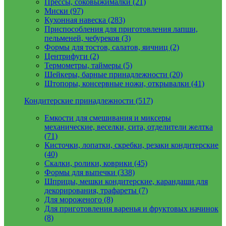
Прессы, соковыжималки (21)
Миски (97)
Кухонная навеска (283)
Приспособления для приготовления лапши,
пельменей, чебуреков (3)
Формы для тостов, салатов, яичниц (2)
Центрифуги (2)
Термометры, таймеры (5)
Шейкеры, барные принадлежности (20)
Штопоры, консервные ножи, открывалки (41)
Кондитерские принадлежности (517)
Емкости для смешивания и миксеры
механические, веселки, сита, отделители желтка
(71)
Кисточки, лопатки, скребки, резаки кондитерские
(40)
Скалки, ролики, коврики (45)
Формы для выпечки (338)
Шприцы, мешки кондитерские, карандаши для
декорирования, трафареты (7)
Для мороженого (8)
Для приготовления варенья и фруктовых начинок
(8)