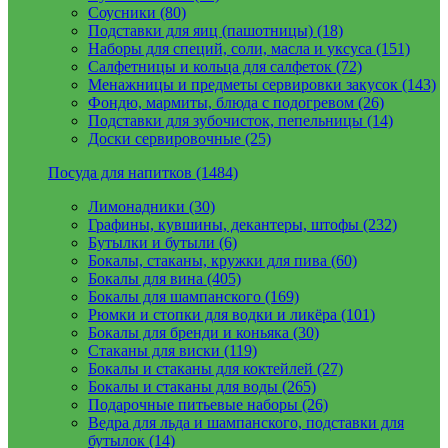
Соусники (80)
Подставки для яиц (пашотницы) (18)
Наборы для специй, соли, масла и уксуса (151)
Салфетницы и кольца для салфеток (72)
Менажницы и предметы сервировки закусок (143)
Фондю, мармиты, блюда с подогревом (26)
Подставки для зубочисток, пепельницы (14)
Доски сервировочные (25)
Посуда для напитков (1484)
Лимонадники (30)
Графины, кувшины, декантеры, штофы (232)
Бутылки и бутыли (6)
Бокалы, стаканы, кружки для пива (60)
Бокалы для вина (405)
Бокалы для шампанского (169)
Рюмки и стопки для водки и ликёра (101)
Бокалы для бренди и коньяка (30)
Стаканы для виски (119)
Бокалы и стаканы для коктейлей (27)
Бокалы и стаканы для воды (265)
Подарочные питьевые наборы (26)
Ведра для льда и шампанского, подставки для
бутылок (14)