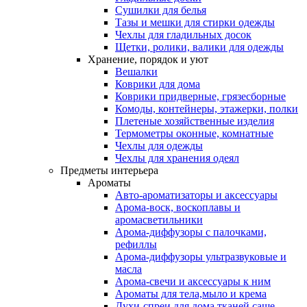
Сушилки для белья
Тазы и мешки для стирки одежды
Чехлы для гладильных досок
Щетки, ролики, валики для одежды
Хранение, порядок и уют
Вешалки
Коврики для дома
Коврики придверные, грязесборные
Комоды, контейнеры, этажерки, полки
Плетеные хозяйственные изделия
Термометры оконные, комнатные
Чехлы для одежды
Чехлы для хранения одеял
Предметы интерьера
Ароматы
Авто-ароматизаторы и аксессуары
Арома-воск, воскоплавы и
аромасветильники
Арома-диффузоры с палочками,
рефиллы
Арома-диффузоры ультразвуковые и
масла
Арома-свечи и аксессуары к ним
Ароматы для тела,мыло и крема
Духи-спреи для дома,тканей,саше