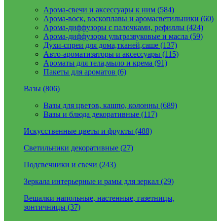
Арома-свечи и аксессуары к ним (584)
Арома-воск, воскоплавы и аромасветильники (60)
Арома-диффузоры с палочками, рефиллы (424)
Арома-диффузоры ультразвуковые и масла (59)
Духи-спреи для дома,тканей,саше (137)
Авто-ароматизаторы и аксессуары (115)
Ароматы для тела,мыло и крема (91)
Пакеты для ароматов (6)
Вазы (806)
Вазы для цветов, кашпо, колонны (689)
Вазы и блюда декоративные (117)
Искусственные цветы и фрукты (488)
Светильники декоративные (27)
Подсвечники и свечи (243)
Зеркала интерьерные и рамы для зеркал (29)
Вешалки напольные, настенные, газетницы,
зонтичницы (37)