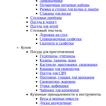
Лимонадники
Подарочные питьевые наборы
Рюмки и стопки для водки и ликёра
Стаканы для виски
Столовые приборы
Посуда в дорогу
Посуда для детей
Столовый текстиль
Дорожки на стол
Сервировочные салфетки
Скатерти и салфетки
Кухня
Посуда для приготовления
Гусятницы, утятницы
Казаны, тажины, воки
Кастрюли, мантоварки, скороварки
Крышки для сковородок
Посуда для СВЧ
Противни, горшки для запекания
Сковородки, жаровни
Турки, кофеварки
Чайники для кипячения
Кухонные принадлежности и инструменты
Весы и мерные емкости
Доски разделочные