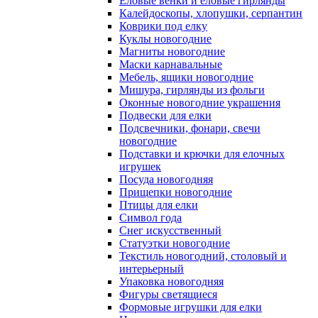
Еловые венки и еловые гирлянды
Калейдоскопы, хлопушки, серпантин
Коврики под елку
Куклы новогодние
Магниты новогодние
Маски карнавальные
Мебель, ящики новогодние
Мишура, гирлянды из фольги
Оконные новогодние украшения
Подвески для елки
Подсвечники, фонари, свечи
новогодние
Подставки и крючки для елочных
игрушек
Посуда новогодняя
Прищепки новогодние
Птицы для елки
Символ года
Снег искусственный
Статуэтки новогодние
Текстиль новогодний, столовый и
интерьерный
Упаковка новогодняя
Фигуры светящиеся
Формовые игрушки для елки