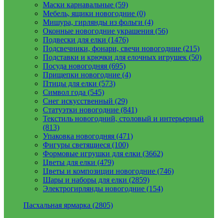
Маски карнавальные (59)
Мебель, ящики новогодние (0)
Мишура, гирлянды из фольги (4)
Оконные новогодние украшения (56)
Подвески для елки (1476)
Подсвечники, фонари, свечи новогодние (215)
Подставки и крючки для елочных игрушек (50)
Посуда новогодняя (695)
Прищепки новогодние (4)
Птицы для елки (573)
Символ года (545)
Снег искусственный (29)
Статуэтки новогодние (841)
Текстиль новогодний, столовый и интерьерный
(813)
Упаковка новогодняя (471)
Фигуры светящиеся (100)
Формовые игрушки для елки (3662)
Цветы для елки (479)
Цветы и композиции новогодние (746)
Шары и наборы для елки (2859)
Электрогирлянды новогодние (154)
Пасхальная ярмарка (2805)