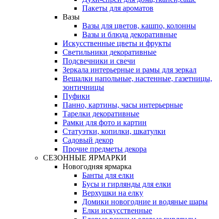
Пакеты для ароматов
Вазы
Вазы для цветов, кашпо, колонны
Вазы и блюда декоративные
Искусственные цветы и фрукты
Светильники декоративные
Подсвечники и свечи
Зеркала интерьерные и рамы для зеркал
Вешалки напольные, настенные, газетницы,
зонтичницы
Пуфики
Панно, картины, часы интерьерные
Тарелки декоративные
Рамки для фото и картин
Статуэтки, копилки, шкатулки
Садовый декор
Прочие предметы декора
СЕЗОННЫЕ ЯРМАРКИ
Новогодняя ярмарка
Банты для елки
Бусы и гирлянды для елки
Верхушки на елку
Домики новогодние и водяные шары
Елки искусственные