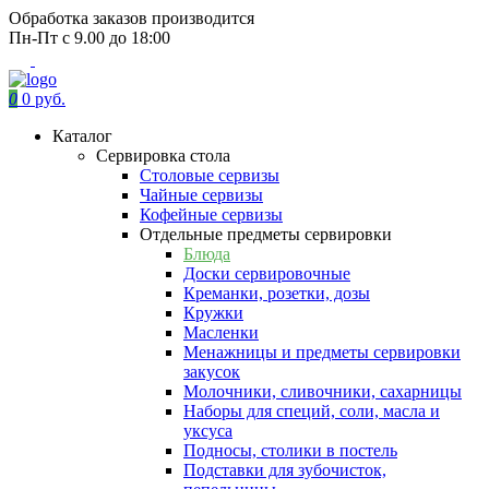
Обработка заказов производится
Пн-Пт с 9.00 до 18:00
0
0 руб.
Каталог
Сервировка стола
Столовые сервизы
Чайные сервизы
Кофейные сервизы
Отдельные предметы сервировки
Блюда
Доски сервировочные
Креманки, розетки, дозы
Кружки
Масленки
Менажницы и предметы сервировки
закусок
Молочники, сливочники, сахарницы
Наборы для специй, соли, масла и
уксуса
Подносы, столики в постель
Подставки для зубочисток,