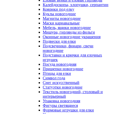
Еловые венки и еловые гирлянды
Калейдоскопы, хлопушки, серпантин
Коврики под елку
Куклы новогодние
Магниты новогодние
Маски карнавальные
Мебель, ящики новогодние
Мишура, гирлянды из фольги
Оконные новогодние украшения
Подвески для елки
Подсвечники, фонари, свечи
новогодние
Подставки и крючки для елочных
игрушек
Посуда новогодняя
Прищепки новогодние
Птицы для елки
Символ года
Снег искусственный
Статуэтки новогодние
Текстиль новогодний, столовый и
интерьерный
Упаковка новогодняя
Фигуры светящиеся
Формовые игрушки для елки