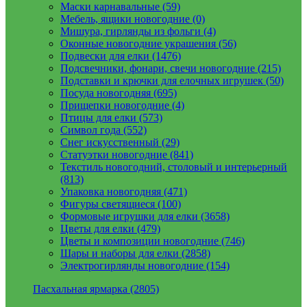
Маски карнавальные (59)
Мебель, ящики новогодние (0)
Мишура, гирлянды из фольги (4)
Оконные новогодние украшения (56)
Подвески для елки (1476)
Подсвечники, фонари, свечи новогодние (215)
Подставки и крючки для елочных игрушек (50)
Посуда новогодняя (695)
Прищепки новогодние (4)
Птицы для елки (573)
Символ года (552)
Снег искусственный (29)
Статуэтки новогодние (841)
Текстиль новогодний, столовый и интерьерный
(813)
Упаковка новогодняя (471)
Фигуры светящиеся (100)
Формовые игрушки для елки (3658)
Цветы для елки (479)
Цветы и композиции новогодние (746)
Шары и наборы для елки (2858)
Электрогирлянды новогодние (154)
Пасхальная ярмарка (2805)