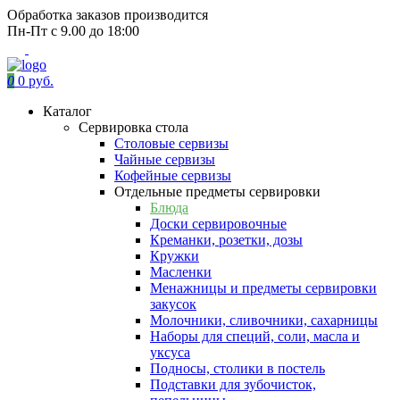
Обработка заказов производится
Пн-Пт с 9.00 до 18:00
0
0 руб.
Каталог
Сервировка стола
Столовые сервизы
Чайные сервизы
Кофейные сервизы
Отдельные предметы сервировки
Блюда
Доски сервировочные
Креманки, розетки, дозы
Кружки
Масленки
Менажницы и предметы сервировки
закусок
Молочники, сливочники, сахарницы
Наборы для специй, соли, масла и
уксуса
Подносы, столики в постель
Подставки для зубочисток,