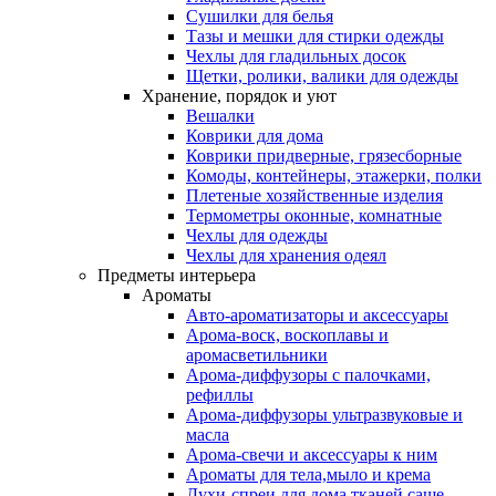
Сушилки для белья
Тазы и мешки для стирки одежды
Чехлы для гладильных досок
Щетки, ролики, валики для одежды
Хранение, порядок и уют
Вешалки
Коврики для дома
Коврики придверные, грязесборные
Комоды, контейнеры, этажерки, полки
Плетеные хозяйственные изделия
Термометры оконные, комнатные
Чехлы для одежды
Чехлы для хранения одеял
Предметы интерьера
Ароматы
Авто-ароматизаторы и аксессуары
Арома-воск, воскоплавы и
аромасветильники
Арома-диффузоры с палочками,
рефиллы
Арома-диффузоры ультразвуковые и
масла
Арома-свечи и аксессуары к ним
Ароматы для тела,мыло и крема
Духи-спреи для дома,тканей,саше