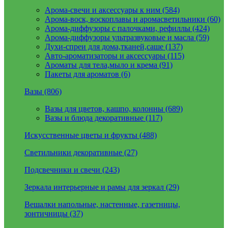
Арома-свечи и аксессуары к ним (584)
Арома-воск, воскоплавы и аромасветильники (60)
Арома-диффузоры с палочками, рефиллы (424)
Арома-диффузоры ультразвуковые и масла (59)
Духи-спреи для дома,тканей,саше (137)
Авто-ароматизаторы и аксессуары (115)
Ароматы для тела,мыло и крема (91)
Пакеты для ароматов (6)
Вазы (806)
Вазы для цветов, кашпо, колонны (689)
Вазы и блюда декоративные (117)
Искусственные цветы и фрукты (488)
Светильники декоративные (27)
Подсвечники и свечи (243)
Зеркала интерьерные и рамы для зеркал (29)
Вешалки напольные, настенные, газетницы,
зонтичницы (37)