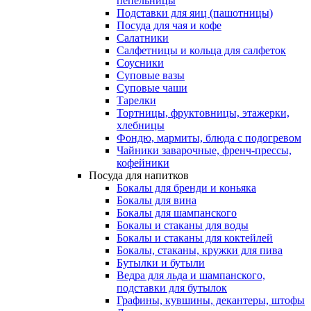
пепельницы
Подставки для яиц (пашотницы)
Посуда для чая и кофе
Салатники
Салфетницы и кольца для салфеток
Соусники
Суповые вазы
Суповые чаши
Тарелки
Тортницы, фруктовницы, этажерки,
хлебницы
Фондю, мармиты, блюда с подогревом
Чайники заварочные, френч-прессы,
кофейники
Посуда для напитков
Бокалы для бренди и коньяка
Бокалы для вина
Бокалы для шампанского
Бокалы и стаканы для воды
Бокалы и стаканы для коктейлей
Бокалы, стаканы, кружки для пива
Бутылки и бутыли
Ведра для льда и шампанского,
подставки для бутылок
Графины, кувшины, декантеры, штофы