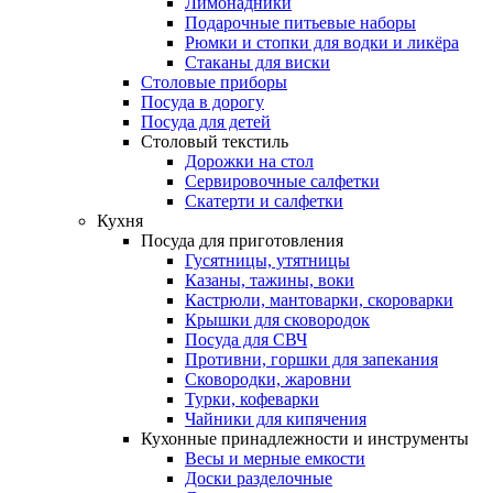
Лимонадники
Подарочные питьевые наборы
Рюмки и стопки для водки и ликёра
Стаканы для виски
Столовые приборы
Посуда в дорогу
Посуда для детей
Столовый текстиль
Дорожки на стол
Сервировочные салфетки
Скатерти и салфетки
Кухня
Посуда для приготовления
Гусятницы, утятницы
Казаны, тажины, воки
Кастрюли, мантоварки, скороварки
Крышки для сковородок
Посуда для СВЧ
Противни, горшки для запекания
Сковородки, жаровни
Турки, кофеварки
Чайники для кипячения
Кухонные принадлежности и инструменты
Весы и мерные емкости
Доски разделочные