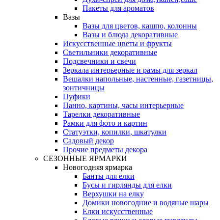
Пакеты для ароматов
Вазы
Вазы для цветов, кашпо, колонны
Вазы и блюда декоративные
Искусственные цветы и фрукты
Светильники декоративные
Подсвечники и свечи
Зеркала интерьерные и рамы для зеркал
Вешалки напольные, настенные, газетницы,
зонтичницы
Пуфики
Панно, картины, часы интерьерные
Тарелки декоративные
Рамки для фото и картин
Статуэтки, копилки, шкатулки
Садовый декор
Прочие предметы декора
СЕЗОННЫЕ ЯРМАРКИ
Новогодняя ярмарка
Банты для елки
Бусы и гирлянды для елки
Верхушки на елку
Домики новогодние и водяные шары
Елки искусственные