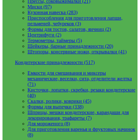
Прессы, соковыжималки (21)
Миски (97)
Кухонная навеска (283)
Приспособления для приготовления лапши,
пельменей, чебуреков (3)
Формы для тостов, салатов, яичниц (2)
Центрифуги (2)
Термометры, таймеры (5)
Шейкеры, барные принадлежности (20)
Штопоры, консервные ножи, открывалки (41)
Кондитерские принадлежности (517)
Емкости для смешивания и миксеры
механические, веселки, сита, отделители желтка
(71)
Кисточки, лопатки, скребки, резаки кондитерские
(40)
Скалки, ролики, коврики (45)
Формы для выпечки (338)
Шприцы, мешки кондитерские, карандаши для
декорирования, трафареты (7)
Для мороженого (8)
Для приготовления варенья и фруктовых начинок
(8)