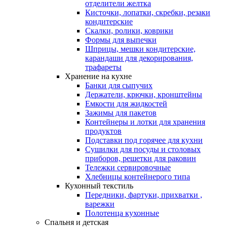
отделители желтка
Кисточки, лопатки, скребки, резаки
кондитерские
Скалки, ролики, коврики
Формы для выпечки
Шприцы, мешки кондитерские,
карандаши для декорирования,
трафареты
Хранение на кухне
Банки для сыпучих
Держатели, крючки, кронштейны
Емкости для жидкостей
Зажимы для пакетов
Контейнеры и лотки для хранения
продуктов
Подставки под горячее для кухни
Сушилки для посуды и столовых
приборов, решетки для раковин
Тележки сервировочные
Хлебницы контейнерого типа
Кухонный текстиль
Передники, фартуки, прихватки ,
варежки
Полотенца кухонные
Спальня и детская