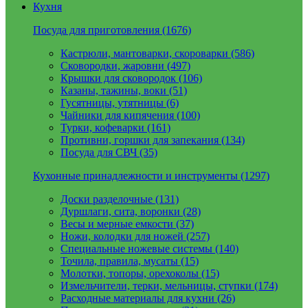
Кухня
Посуда для приготовления (1676)
Кастрюли, мантоварки, скороварки (586)
Сковородки, жаровни (497)
Крышки для сковородок (106)
Казаны, тажины, воки (51)
Гусятницы, утятницы (6)
Чайники для кипячения (100)
Турки, кофеварки (161)
Противни, горшки для запекания (134)
Посуда для СВЧ (35)
Кухонные принадлежности и инструменты (1297)
Доски разделочные (131)
Дуршлаги, сита, воронки (28)
Весы и мерные емкости (37)
Ножи, колодки для ножей (257)
Специальные ножевые системы (140)
Точила, правила, мусаты (15)
Молотки, топоры, орехоколы (15)
Измельчители, терки, мельницы, ступки (174)
Расходные материалы для кухни (26)