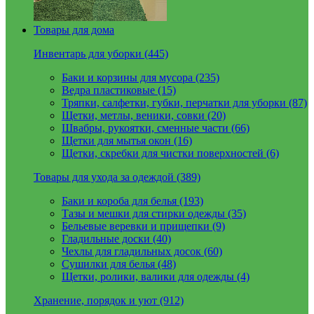
Товары для дома
Инвентарь для уборки (445)
Баки и корзины для мусора (235)
Ведра пластиковые (15)
Тряпки, салфетки, губки, перчатки для уборки (87)
Щетки, метлы, веники, совки (20)
Швабры, рукоятки, сменные части (66)
Щетки для мытья окон (16)
Щетки, скребки для чистки поверхностей (6)
Товары для ухода за одеждой (389)
Баки и короба для белья (193)
Тазы и мешки для стирки одежды (35)
Бельевые веревки и прищепки (9)
Гладильные доски (40)
Чехлы для гладильных досок (60)
Сушилки для белья (48)
Щетки, ролики, валики для одежды (4)
Хранение, порядок и уют (912)