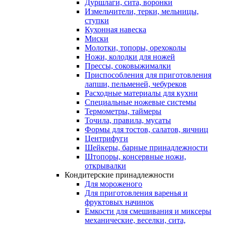
Дуршлаги, сита, воронки
Измельчители, терки, мельницы,
ступки
Кухонная навеска
Миски
Молотки, топоры, орехоколы
Ножи, колодки для ножей
Прессы, соковыжималки
Приспособления для приготовления
лапши, пельменей, чебуреков
Расходные материалы для кухни
Специальные ножевые системы
Термометры, таймеры
Точила, правила, мусаты
Формы для тостов, салатов, яичниц
Центрифуги
Шейкеры, барные принадлежности
Штопоры, консервные ножи,
открывалки
Кондитерские принадлежности
Для мороженого
Для приготовления варенья и
фруктовых начинок
Емкости для смешивания и миксеры
механические, веселки, сита,