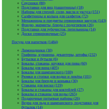
Соусники (80)
Подставки для яиц (пашотницы) (18)
Наборы для специй, соли, масла и уксуса (151)
Салфетницы и кольца для салфеток (72)
Менажницы и предметы сервировки закусок (143)
Фондю, мармиты, блюда с подогревом (26)
Подставки для зубочисток, пепельницы (14)
Доски сервировочные (25)
Посуда для напитков (1484)
Лимонадники (30)
Графины, кувшины, декантеры, штофы (232)
Бутылки и бутыли (6)
Бокалы, стаканы, кружки для пива (60)
Бокалы для вина (405)
Бокалы для шампанского (169)
Рюмки и стопки для водки и ликёра (101)
Бокалы для бренди и коньяка (30)
Стаканы для виски (119)
Бокалы и стаканы для коктейлей (27)
Бокалы и стаканы для воды (265)
Подарочные питьевые наборы (26)
Ведра для льда и шампанского, подставки для
бутылок (14)