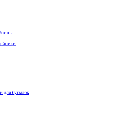
ебницы
фейники
ки для бутылок