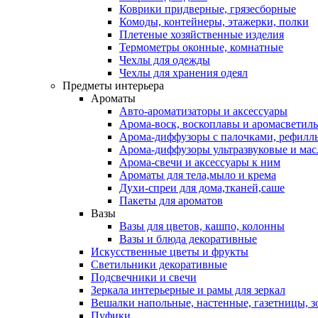
Коврики придверные, грязесборные
Комоды, контейнеры, этажерки, полки
Плетеные хозяйственные изделия
Термометры оконные, комнатные
Чехлы для одежды
Чехлы для хранения одеял
Предметы интерьера
Ароматы
Авто-ароматизаторы и аксессуары
Арома-воск, воскоплавы и аромасветил
Арома-диффузоры с палочками, рефилл
Арома-диффузоры ультразвуковые и мас
Арома-свечи и аксессуары к ним
Ароматы для тела,мыло и крема
Духи-спреи для дома,тканей,саше
Пакеты для ароматов
Вазы
Вазы для цветов, кашпо, колонны
Вазы и блюда декоративные
Искусственные цветы и фрукты
Светильники декоративные
Подсвечники и свечи
Зеркала интерьерные и рамы для зеркал
Вешалки напольные, настенные, газетницы, 
Пуфики