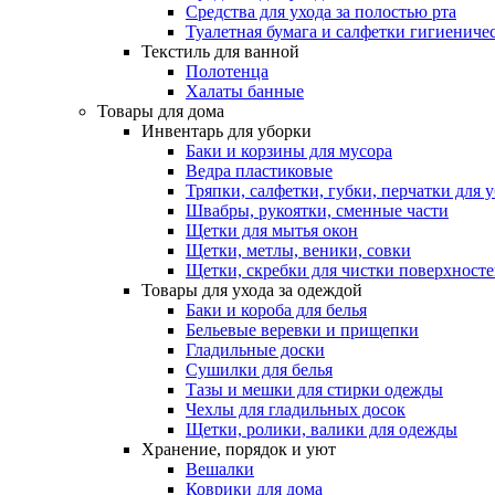
Средства для ухода за полостью рта
Туалетная бумага и салфетки гигиениче
Текстиль для ванной
Полотенца
Халаты банные
Товары для дома
Инвентарь для уборки
Баки и корзины для мусора
Ведра пластиковые
Тряпки, салфетки, губки, перчатки для 
Швабры, рукоятки, сменные части
Щетки для мытья окон
Щетки, метлы, веники, совки
Щетки, скребки для чистки поверхност
Товары для ухода за одеждой
Баки и короба для белья
Бельевые веревки и прищепки
Гладильные доски
Сушилки для белья
Тазы и мешки для стирки одежды
Чехлы для гладильных досок
Щетки, ролики, валики для одежды
Хранение, порядок и уют
Вешалки
Коврики для дома