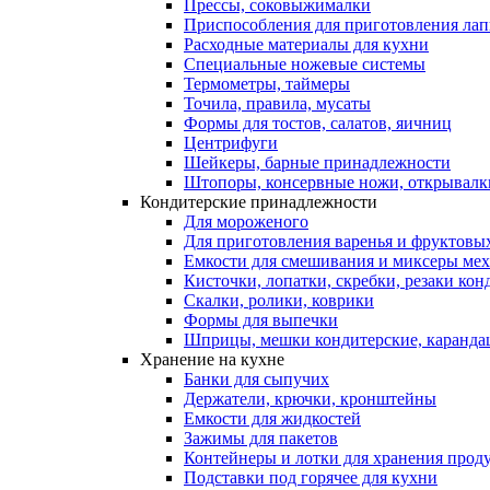
Прессы, соковыжималки
Приспособления для приготовления лап
Расходные материалы для кухни
Специальные ножевые системы
Термометры, таймеры
Точила, правила, мусаты
Формы для тостов, салатов, яичниц
Центрифуги
Шейкеры, барные принадлежности
Штопоры, консервные ножи, открывалк
Кондитерские принадлежности
Для мороженого
Для приготовления варенья и фруктовы
Емкости для смешивания и миксеры меха
Кисточки, лопатки, скребки, резаки кон
Скалки, ролики, коврики
Формы для выпечки
Шприцы, мешки кондитерские, карандаш
Хранение на кухне
Банки для сыпучих
Держатели, крючки, кронштейны
Емкости для жидкостей
Зажимы для пакетов
Контейнеры и лотки для хранения прод
Подставки под горячее для кухни