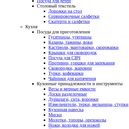
Посуда для детей
Столовый текстиль
Дорожки на стол
Сервировочные салфетки
Скатерти и салфетки
Кухня
Посуда для приготовления
Гусятницы, утятницы
Казаны, тажины, воки
Кастрюли, мантоварки, скороварки
Крышки для сковородок
Посуда для СВЧ
Противни, горшки для запекания
Сковородки, жаровни
Турки, кофеварки
Чайники для кипячения
Кухонные принадлежности и инструменты
Весы и мерные емкости
Доски разделочные
Дуршлаги, сита, воронки
Измельчители, терки, мельницы, ступки
Кухонная навеска
Миски
Молотки, топоры, орехоколы
Ножи, колодки для ножей