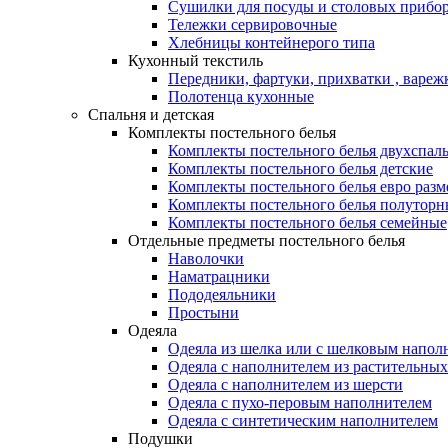
Сушилки для посуды и столовых прибор
Тележки сервировочные
Хлебницы контейнерого типа
Кухонный текстиль
Передники, фартуки, прихватки , вареж
Полотенца кухонные
Спальня и детская
Комплекты постельного белья
Комплекты постельного белья двухспал
Комплекты постельного белья детские
Комплекты постельного белья евро разм
Комплекты постельного белья полуторн
Комплекты постельного белья семейные
Отдельные предметы постельного белья
Наволочки
Наматрацники
Пододеяльники
Простыни
Одеяла
Одеяла из шелка или с шелковым напол
Одеяла с наполнителем из растительных
Одеяла с наполнителем из шерсти
Одеяла с пухо-перовым наполнителем
Одеяла с синтетическим наполнителем
Подушки