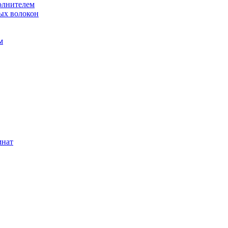
олнителем
ых волокон
м
мнат