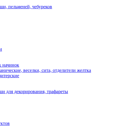
ши, пельменей, чебуреков
и
х начинок
нические, веселки, сита, отделители желтка
дитерские
и для декорирования, трафареты
уктов