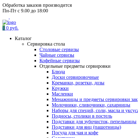
Обработка заказов производится
Пн-Пт с 9.00 до 18:00
0
0 руб.
Каталог
Сервировка стола
Столовые сервизы
Чайные сервизы
Кофейные сервизы
Отдельные предметы сервировки
Блюда
Доски сервировочные
Креманки, розетки, дозы
Кружки
Масленки
Менажницы и предметы сервировки зак
Молочники, сливочники, сахарницы
Наборы для специй, соли, масла и уксус
Подносы, столики в постель
Подставки для зубочисток, пепельницы
Подставки для яиц (пашотницы)
Посуда для чая и кофе