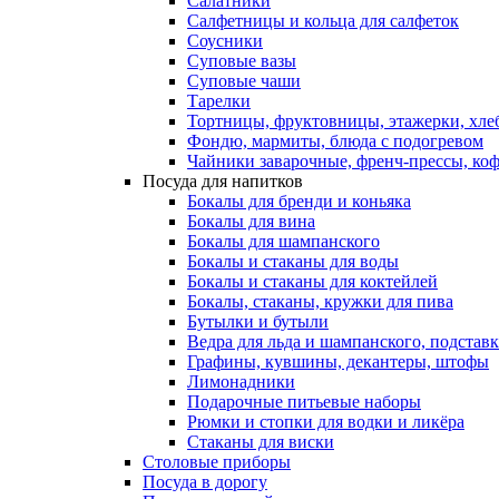
Салатники
Салфетницы и кольца для салфеток
Соусники
Суповые вазы
Суповые чаши
Тарелки
Тортницы, фруктовницы, этажерки, хл
Фондю, мармиты, блюда с подогревом
Чайники заварочные, френч-прессы, ко
Посуда для напитков
Бокалы для бренди и коньяка
Бокалы для вина
Бокалы для шампанского
Бокалы и стаканы для воды
Бокалы и стаканы для коктейлей
Бокалы, стаканы, кружки для пива
Бутылки и бутыли
Ведра для льда и шампанского, подстав
Графины, кувшины, декантеры, штофы
Лимонадники
Подарочные питьевые наборы
Рюмки и стопки для водки и ликёра
Стаканы для виски
Столовые приборы
Посуда в дорогу