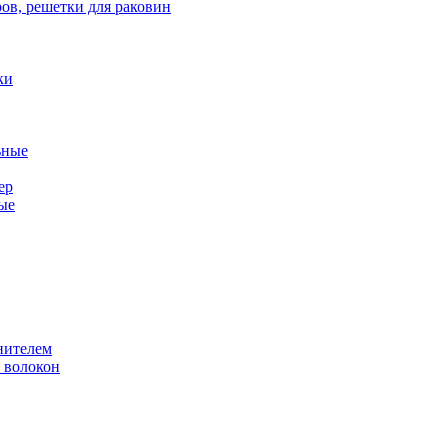
ов, решетки для раковин
ки
ьные
ер
ые
нителем
 волокон