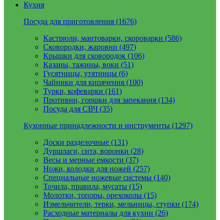
Кухня
Посуда для приготовления (1676)
Кастрюли, мантоварки, скороварки (586)
Сковородки, жаровни (497)
Крышки для сковородок (106)
Казаны, тажины, воки (51)
Гусятницы, утятницы (6)
Чайники для кипячения (100)
Турки, кофеварки (161)
Противни, горшки для запекания (134)
Посуда для СВЧ (35)
Кухонные принадлежности и инструменты (1297)
Доски разделочные (131)
Дуршлаги, сита, воронки (28)
Весы и мерные емкости (37)
Ножи, колодки для ножей (257)
Специальные ножевые системы (140)
Точила, правила, мусаты (15)
Молотки, топоры, орехоколы (15)
Измельчители, терки, мельницы, ступки (174)
Расходные материалы для кухни (26)