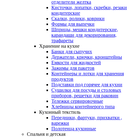
отделители желтка
Кисточки, лопатки, скребки, резаки
кондитерские
Скалки, ролики, коврики
Формы для выпечки
Шприцы, мешки кондитерские,
карандаши для декорирования,
трафареты
Хранение на кухне
Банки для сыпучих
Держатели, крючки, кронштейны
Емкости для жидкостей
Зажимы для пакетов
Контейнеры и лотки для хранения
продуктов
Подставки под горячее для кухни
Сушилки для посуды и столовых
приборов, решетки для раковин
Тележки сервировочные
Хлебницы контейнерого типа
Кухонный текстиль
Передники, фартуки, прихватки ,
варежки
Полотенца кухонные
Спальня и детская