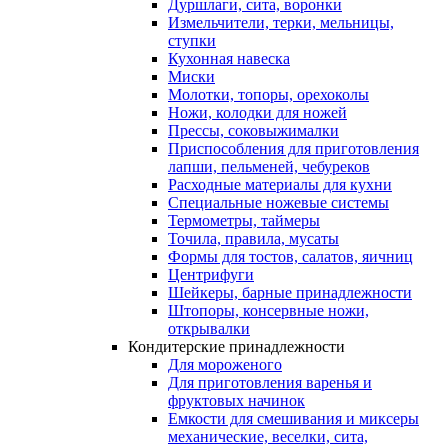
Дуршлаги, сита, воронки
Измельчители, терки, мельницы,
ступки
Кухонная навеска
Миски
Молотки, топоры, орехоколы
Ножи, колодки для ножей
Прессы, соковыжималки
Приспособления для приготовления
лапши, пельменей, чебуреков
Расходные материалы для кухни
Специальные ножевые системы
Термометры, таймеры
Точила, правила, мусаты
Формы для тостов, салатов, яичниц
Центрифуги
Шейкеры, барные принадлежности
Штопоры, консервные ножи,
открывалки
Кондитерские принадлежности
Для мороженого
Для приготовления варенья и
фруктовых начинок
Емкости для смешивания и миксеры
механические, веселки, сита,