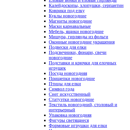
Еловые венки и еловые гирлянды
Калейдоскопы, хлопушки, серпантин
Коврики под елку
Куклы новогодние
Магниты новогодние
Маски карнавальные
Мебель, ящики новогодние
Мишура, гирлянды из фольги
Оконные новогодние украшения
Подвески для елки
Подсвечники, фонари, свечи
новогодние
Подставки и крючки для елочных
игрушек
Посуда новогодняя
Прищепки новогодние
Птицы для елки
Символ года
Снег искусственный
Статуэтки новогодние
Текстиль новогодний, столовый и
интерьерный
Упаковка новогодняя
Фигуры светящиеся
Формовые игрушки для елки