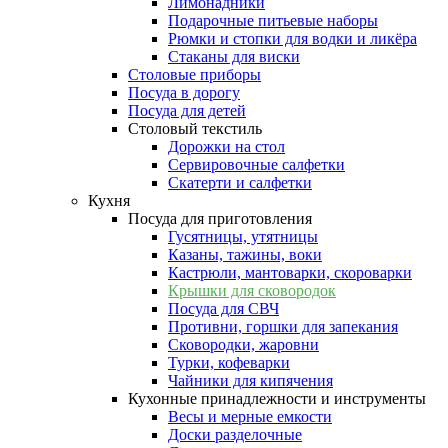
Лимонадники
Подарочные питьевые наборы
Рюмки и стопки для водки и ликёра
Стаканы для виски
Столовые приборы
Посуда в дорогу
Посуда для детей
Столовый текстиль
Дорожки на стол
Сервировочные салфетки
Скатерти и салфетки
Кухня
Посуда для приготовления
Гусятницы, утятницы
Казаны, тажины, воки
Кастрюли, мантоварки, скороварки
Крышки для сковородок
Посуда для СВЧ
Противни, горшки для запекания
Сковородки, жаровни
Турки, кофеварки
Чайники для кипячения
Кухонные принадлежности и инструменты
Весы и мерные емкости
Доски разделочные