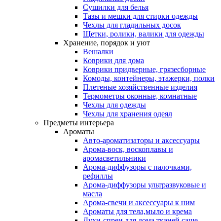
Сушилки для белья
Тазы и мешки для стирки одежды
Чехлы для гладильных досок
Щетки, ролики, валики для одежды
Хранение, порядок и уют
Вешалки
Коврики для дома
Коврики придверные, грязесборные
Комоды, контейнеры, этажерки, полки
Плетеные хозяйственные изделия
Термометры оконные, комнатные
Чехлы для одежды
Чехлы для хранения одеял
Предметы интерьера
Ароматы
Авто-ароматизаторы и аксессуары
Арома-воск, воскоплавы и
аромасветильники
Арома-диффузоры с палочками,
рефиллы
Арома-диффузоры ультразвуковые и
масла
Арома-свечи и аксессуары к ним
Ароматы для тела,мыло и крема
Духи-спреи для дома,тканей,саше