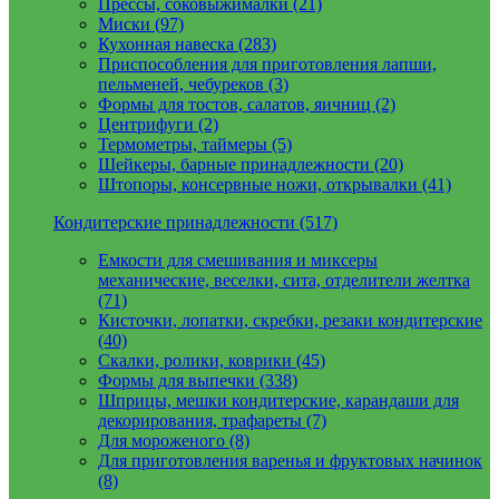
Прессы, соковыжималки (21)
Миски (97)
Кухонная навеска (283)
Приспособления для приготовления лапши,
пельменей, чебуреков (3)
Формы для тостов, салатов, яичниц (2)
Центрифуги (2)
Термометры, таймеры (5)
Шейкеры, барные принадлежности (20)
Штопоры, консервные ножи, открывалки (41)
Кондитерские принадлежности (517)
Емкости для смешивания и миксеры
механические, веселки, сита, отделители желтка
(71)
Кисточки, лопатки, скребки, резаки кондитерские
(40)
Скалки, ролики, коврики (45)
Формы для выпечки (338)
Шприцы, мешки кондитерские, карандаши для
декорирования, трафареты (7)
Для мороженого (8)
Для приготовления варенья и фруктовых начинок
(8)