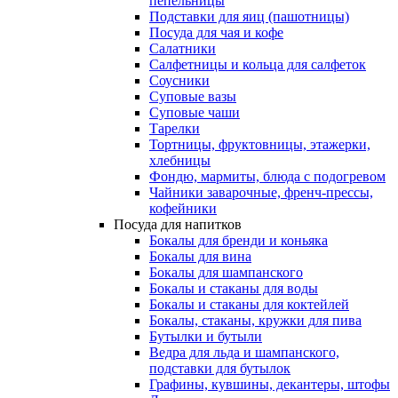
пепельницы
Подставки для яиц (пашотницы)
Посуда для чая и кофе
Салатники
Салфетницы и кольца для салфеток
Соусники
Суповые вазы
Суповые чаши
Тарелки
Тортницы, фруктовницы, этажерки,
хлебницы
Фондю, мармиты, блюда с подогревом
Чайники заварочные, френч-прессы,
кофейники
Посуда для напитков
Бокалы для бренди и коньяка
Бокалы для вина
Бокалы для шампанского
Бокалы и стаканы для воды
Бокалы и стаканы для коктейлей
Бокалы, стаканы, кружки для пива
Бутылки и бутыли
Ведра для льда и шампанского,
подставки для бутылок
Графины, кувшины, декантеры, штофы