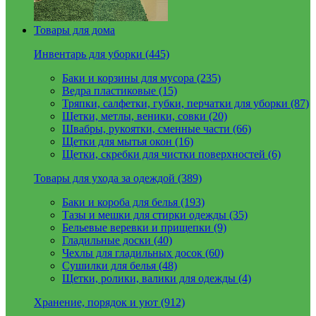
Товары для дома
Инвентарь для уборки (445)
Баки и корзины для мусора (235)
Ведра пластиковые (15)
Тряпки, салфетки, губки, перчатки для уборки (87)
Щетки, метлы, веники, совки (20)
Швабры, рукоятки, сменные части (66)
Щетки для мытья окон (16)
Щетки, скребки для чистки поверхностей (6)
Товары для ухода за одеждой (389)
Баки и короба для белья (193)
Тазы и мешки для стирки одежды (35)
Бельевые веревки и прищепки (9)
Гладильные доски (40)
Чехлы для гладильных досок (60)
Сушилки для белья (48)
Щетки, ролики, валики для одежды (4)
Хранение, порядок и уют (912)