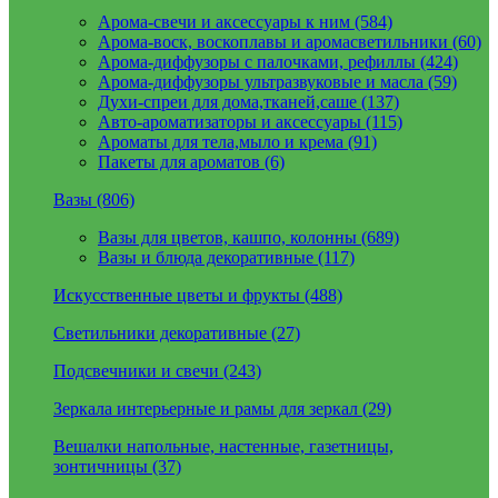
Арома-свечи и аксессуары к ним (584)
Арома-воск, воскоплавы и аромасветильники (60)
Арома-диффузоры с палочками, рефиллы (424)
Арома-диффузоры ультразвуковые и масла (59)
Духи-спреи для дома,тканей,саше (137)
Авто-ароматизаторы и аксессуары (115)
Ароматы для тела,мыло и крема (91)
Пакеты для ароматов (6)
Вазы (806)
Вазы для цветов, кашпо, колонны (689)
Вазы и блюда декоративные (117)
Искусственные цветы и фрукты (488)
Светильники декоративные (27)
Подсвечники и свечи (243)
Зеркала интерьерные и рамы для зеркал (29)
Вешалки напольные, настенные, газетницы,
зонтичницы (37)