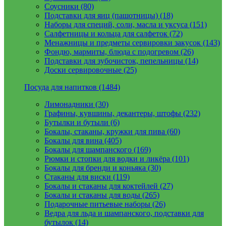
Соусники (80)
Подставки для яиц (пашотницы) (18)
Наборы для специй, соли, масла и уксуса (151)
Салфетницы и кольца для салфеток (72)
Менажницы и предметы сервировки закусок (143)
Фондю, мармиты, блюда с подогревом (26)
Подставки для зубочисток, пепельницы (14)
Доски сервировочные (25)
Посуда для напитков (1484)
Лимонадники (30)
Графины, кувшины, декантеры, штофы (232)
Бутылки и бутыли (6)
Бокалы, стаканы, кружки для пива (60)
Бокалы для вина (405)
Бокалы для шампанского (169)
Рюмки и стопки для водки и ликёра (101)
Бокалы для бренди и коньяка (30)
Стаканы для виски (119)
Бокалы и стаканы для коктейлей (27)
Бокалы и стаканы для воды (265)
Подарочные питьевые наборы (26)
Ведра для льда и шампанского, подставки для
бутылок (14)