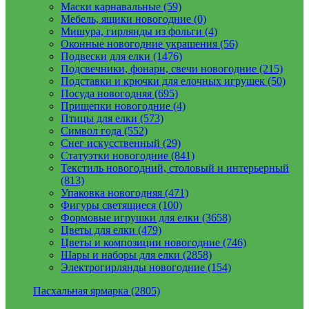
Маски карнавальные (59)
Мебель, ящики новогодние (0)
Мишура, гирлянды из фольги (4)
Оконные новогодние украшения (56)
Подвески для елки (1476)
Подсвечники, фонари, свечи новогодние (215)
Подставки и крючки для елочных игрушек (50)
Посуда новогодняя (695)
Прищепки новогодние (4)
Птицы для елки (573)
Символ года (552)
Снег искусственный (29)
Статуэтки новогодние (841)
Текстиль новогодний, столовый и интерьерный
(813)
Упаковка новогодняя (471)
Фигуры светящиеся (100)
Формовые игрушки для елки (3658)
Цветы для елки (479)
Цветы и композиции новогодние (746)
Шары и наборы для елки (2858)
Электрогирлянды новогодние (154)
Пасхальная ярмарка (2805)