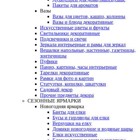
Пакеты для ароматов
Вазы
Вазы для цветов, кашпо, колонны
Вазы и блюда декоративные
Искусственные цветы и фрукты
Светильники декоративные
Подсвечники и свечи
Зеркала интерьерные и рамы для зеркал
Вешалки напольные, настенные, газетницы,
зонтичницы
Пуфики
Панно, картины, часы интерьерные
Тарелки декоративные
Рамки для фото и картин
Статуэтки, копилки, шкатулки
Садовый декор
Прочие предметы декора
СЕЗОННЫЕ ЯРМАРКИ
Новогодняя ярмарка
Банты для елки
Бусы и гирлянды для елки
Верхушки на елку
Домики новогодние и водяные шары
Елки искусственные