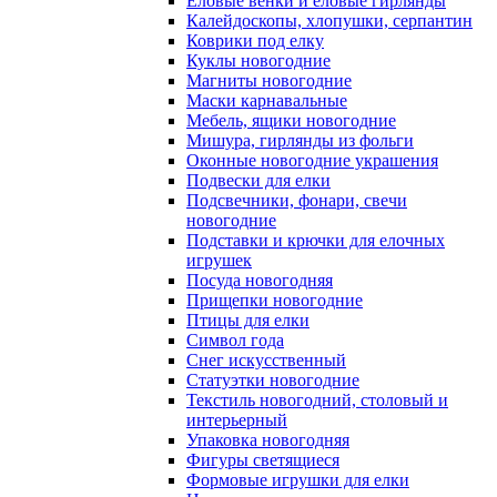
Еловые венки и еловые гирлянды
Калейдоскопы, хлопушки, серпантин
Коврики под елку
Куклы новогодние
Магниты новогодние
Маски карнавальные
Мебель, ящики новогодние
Мишура, гирлянды из фольги
Оконные новогодние украшения
Подвески для елки
Подсвечники, фонари, свечи
новогодние
Подставки и крючки для елочных
игрушек
Посуда новогодняя
Прищепки новогодние
Птицы для елки
Символ года
Снег искусственный
Статуэтки новогодние
Текстиль новогодний, столовый и
интерьерный
Упаковка новогодняя
Фигуры светящиеся
Формовые игрушки для елки