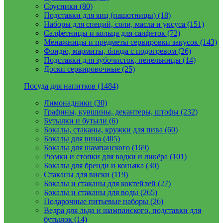
Соусники (80)
Подставки для яиц (пашотницы) (18)
Наборы для специй, соли, масла и уксуса (151)
Салфетницы и кольца для салфеток (72)
Менажницы и предметы сервировки закусок (143)
Фондю, мармиты, блюда с подогревом (26)
Подставки для зубочисток, пепельницы (14)
Доски сервировочные (25)
Посуда для напитков (1484)
Лимонадники (30)
Графины, кувшины, декантеры, штофы (232)
Бутылки и бутыли (6)
Бокалы, стаканы, кружки для пива (60)
Бокалы для вина (405)
Бокалы для шампанского (169)
Рюмки и стопки для водки и ликёра (101)
Бокалы для бренди и коньяка (30)
Стаканы для виски (119)
Бокалы и стаканы для коктейлей (27)
Бокалы и стаканы для воды (265)
Подарочные питьевые наборы (26)
Ведра для льда и шампанского, подставки для
бутылок (14)