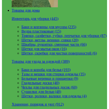
Товары для дома
Инвентарь для уборки (445)
Баки и корзины для мусора (235)
Ведра пластиковые (15)
Тряпки, салфетки, губки, перчатки для уборки (87)
Щетки, метлы, веники, совки (20)
Швабры, рукоятки, сменные части (66)
Щетки для мытья окон (16)
Щетки, скребки для чистки поверхностей (6)
Товары для ухода за одеждой (389)
Баки и короба для белья (193)
Тазы и мешки для стирки одежды (35)
Бельевые веревки и прищепки (9)
Гладильные доски (40)
Чехлы для гладильных досок (60)
Сушилки для белья (48)
Щетки, ролики, валики для одежды (4)
Хранение, порядок и уют (912)