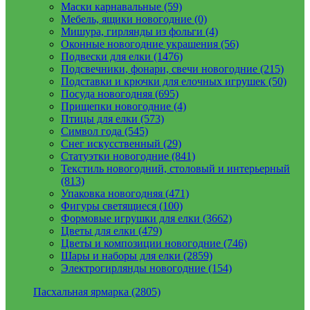
Маски карнавальные (59)
Мебель, ящики новогодние (0)
Мишура, гирлянды из фольги (4)
Оконные новогодние украшения (56)
Подвески для елки (1476)
Подсвечники, фонари, свечи новогодние (215)
Подставки и крючки для елочных игрушек (50)
Посуда новогодняя (695)
Прищепки новогодние (4)
Птицы для елки (573)
Символ года (545)
Снег искусственный (29)
Статуэтки новогодние (841)
Текстиль новогодний, столовый и интерьерный
(813)
Упаковка новогодняя (471)
Фигуры светящиеся (100)
Формовые игрушки для елки (3662)
Цветы для елки (479)
Цветы и композиции новогодние (746)
Шары и наборы для елки (2859)
Электрогирлянды новогодние (154)
Пасхальная ярмарка (2805)