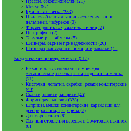
Прессы, соковыжималки (21)
Миски (97)
Кухонная навеска (283)
Приспособления для приготовления лапши,
пельменей, чебуреков (3)
Формы для тостов, салатов, яичниц (2)
Центрифуги (2)
Термометры, таймеры (5)
Шейкеры, барные принадлежности (20)
Штопоры, консервные ножи, открывалки (41)
Кондитерские принадлежности (517)
Емкости для смешивания и миксеры
механические, веселки, сита, отделители желтка
(71)
Кисточки, лопатки, скребки, резаки кондитерские
(40)
Скалки, ролики, коврики (45)
Формы для выпечки (338)
Шприцы, мешки кондитерские, карандаши для
декорирования, трафареты (7)
Для мороженого (8)
Для приготовления варенья и фруктовых начинок
(8)