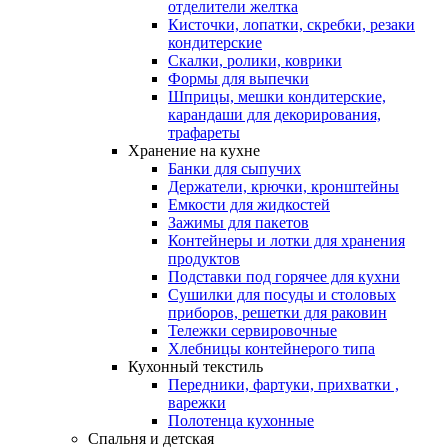
отделители желтка
Кисточки, лопатки, скребки, резаки
кондитерские
Скалки, ролики, коврики
Формы для выпечки
Шприцы, мешки кондитерские,
карандаши для декорирования,
трафареты
Хранение на кухне
Банки для сыпучих
Держатели, крючки, кронштейны
Емкости для жидкостей
Зажимы для пакетов
Контейнеры и лотки для хранения
продуктов
Подставки под горячее для кухни
Сушилки для посуды и столовых
приборов, решетки для раковин
Тележки сервировочные
Хлебницы контейнерого типа
Кухонный текстиль
Передники, фартуки, прихватки ,
варежки
Полотенца кухонные
Спальня и детская