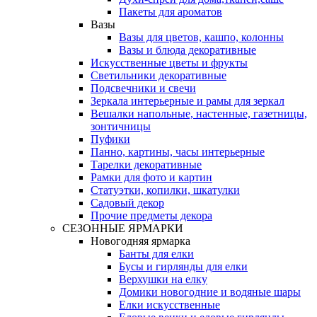
Пакеты для ароматов
Вазы
Вазы для цветов, кашпо, колонны
Вазы и блюда декоративные
Искусственные цветы и фрукты
Светильники декоративные
Подсвечники и свечи
Зеркала интерьерные и рамы для зеркал
Вешалки напольные, настенные, газетницы,
зонтичницы
Пуфики
Панно, картины, часы интерьерные
Тарелки декоративные
Рамки для фото и картин
Статуэтки, копилки, шкатулки
Садовый декор
Прочие предметы декора
СЕЗОННЫЕ ЯРМАРКИ
Новогодняя ярмарка
Банты для елки
Бусы и гирлянды для елки
Верхушки на елку
Домики новогодние и водяные шары
Елки искусственные