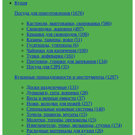
Кухня
Посуда для приготовления (1676)
Кастрюли, мантоварки, скороварки (586)
Сковородки, жаровни (497)
Крышки для сковородок (106)
Казаны, тажины, воки (51)
Гусятницы, утятницы (6)
Чайники для кипячения (100)
Турки, кофеварки (161)
Противни, горшки для запекания (134)
Посуда для СВЧ (35)
Кухонные принадлежности и инструменты (1297)
Доски разделочные (131)
Дуршлаги, сита, воронки (28)
Весы и мерные емкости (37)
Ножи, колодки для ножей (257)
Специальные ножевые системы (140)
Точила, правила, мусаты (15)
Молотки, топоры, орехоколы (15)
Измельчители, терки, мельницы, ступки (174)
Расходные материалы для кухни (26)