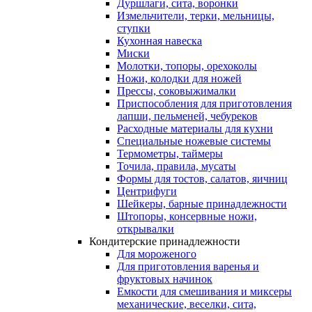
Дуршлаги, сита, воронки
Измельчители, терки, мельницы,
ступки
Кухонная навеска
Миски
Молотки, топоры, орехоколы
Ножи, колодки для ножей
Прессы, соковыжималки
Приспособления для приготовления
лапши, пельменей, чебуреков
Расходные материалы для кухни
Специальные ножевые системы
Термометры, таймеры
Точила, правила, мусаты
Формы для тостов, салатов, яичниц
Центрифуги
Шейкеры, барные принадлежности
Штопоры, консервные ножи,
открывалки
Кондитерские принадлежности
Для мороженого
Для приготовления варенья и
фруктовых начинок
Емкости для смешивания и миксеры
механические, веселки, сита,