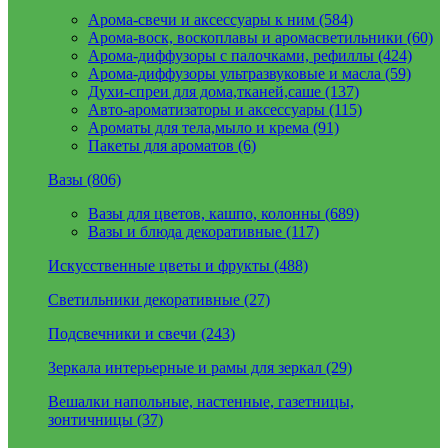
Арома-свечи и аксессуары к ним (584)
Арома-воск, воскоплавы и аромасветильники (60)
Арома-диффузоры с палочками, рефиллы (424)
Арома-диффузоры ультразвуковые и масла (59)
Духи-спреи для дома,тканей,саше (137)
Авто-ароматизаторы и аксессуары (115)
Ароматы для тела,мыло и крема (91)
Пакеты для ароматов (6)
Вазы (806)
Вазы для цветов, кашпо, колонны (689)
Вазы и блюда декоративные (117)
Искусственные цветы и фрукты (488)
Светильники декоративные (27)
Подсвечники и свечи (243)
Зеркала интерьерные и рамы для зеркал (29)
Вешалки напольные, настенные, газетницы,
зонтичницы (37)