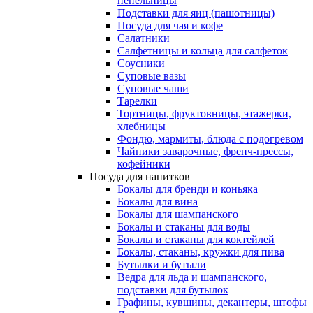
пепельницы
Подставки для яиц (пашотницы)
Посуда для чая и кофе
Салатники
Салфетницы и кольца для салфеток
Соусники
Суповые вазы
Суповые чаши
Тарелки
Тортницы, фруктовницы, этажерки,
хлебницы
Фондю, мармиты, блюда с подогревом
Чайники заварочные, френч-прессы,
кофейники
Посуда для напитков
Бокалы для бренди и коньяка
Бокалы для вина
Бокалы для шампанского
Бокалы и стаканы для воды
Бокалы и стаканы для коктейлей
Бокалы, стаканы, кружки для пива
Бутылки и бутыли
Ведра для льда и шампанского,
подставки для бутылок
Графины, кувшины, декантеры, штофы