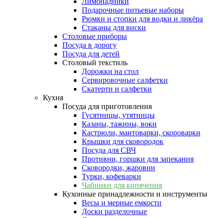
Лимонадники
Подарочные питьевые наборы
Рюмки и стопки для водки и ликёра
Стаканы для виски
Столовые приборы
Посуда в дорогу
Посуда для детей
Столовый текстиль
Дорожки на стол
Сервировочные салфетки
Скатерти и салфетки
Кухня
Посуда для приготовления
Гусятницы, утятницы
Казаны, тажины, воки
Кастрюли, мантоварки, скороварки
Крышки для сковородок
Посуда для СВЧ
Противни, горшки для запекания
Сковородки, жаровни
Турки, кофеварки
Чайники для кипячения
Кухонные принадлежности и инструменты
Весы и мерные емкости
Доски разделочные