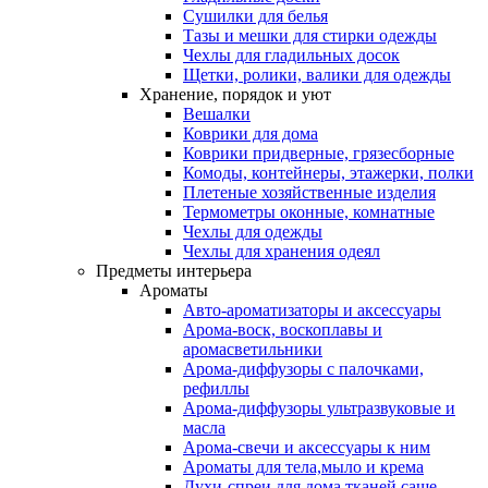
Сушилки для белья
Тазы и мешки для стирки одежды
Чехлы для гладильных досок
Щетки, ролики, валики для одежды
Хранение, порядок и уют
Вешалки
Коврики для дома
Коврики придверные, грязесборные
Комоды, контейнеры, этажерки, полки
Плетеные хозяйственные изделия
Термометры оконные, комнатные
Чехлы для одежды
Чехлы для хранения одеял
Предметы интерьера
Ароматы
Авто-ароматизаторы и аксессуары
Арома-воск, воскоплавы и
аромасветильники
Арома-диффузоры с палочками,
рефиллы
Арома-диффузоры ультразвуковые и
масла
Арома-свечи и аксессуары к ним
Ароматы для тела,мыло и крема
Духи-спреи для дома,тканей,саше