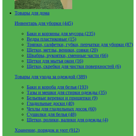
Товары для дома
Инвентарь для уборки (445)
Баки и корзины для мусора (235)
Ведра пластиковые (15)
Тряпки, салфетки, губки, перчатки для уборки (87)
Щетки, метлы, веники, совки (20)
Швабры, рукоятки, сменные части (66)
Щетки для мытья окон (16)
Щетки, скребки для чистки поверхностей (6)
Товары для ухода за одеждой (389)
Баки и короба для белья (193)
Тазы и мешки для стирки одежды (35)
Бельевые веревки и прищепки (9)
Гладильные доски (40)
Чехлы для гладильных досок (60)
Сушилки для белья (48)
Щетки, ролики, валики для одежды (4)
Хранение, порядок и уют (912)