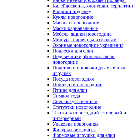
Еловые венки и еловые гирлянды
Калейдоскопы, хлопушки, серпантин
Коврики под елку
Куклы новогодние
Магниты новогодние
Маски карнавальные
Мебель, ящики новогодние
Мишура, гирлянды из фольги
Оконные новогодние украшения
Подвески для елки
Подсвечники, фонари, свечи
новогодние
Подставки и крючки для елочных
игрушек
Посуда новогодняя
Прищепки новогодние
Птицы для елки
Символ года
Снег искусственный
Статуэтки новогодние
Текстиль новогодний, столовый и
интерьерный
Упаковка новогодняя
Фигуры светящиеся
Формовые игрушки для елки