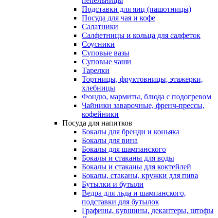
пепельницы
Подставки для яиц (пашотницы)
Посуда для чая и кофе
Салатники
Салфетницы и кольца для салфеток
Соусники
Суповые вазы
Суповые чаши
Тарелки
Тортницы, фруктовницы, этажерки,
хлебницы
Фондю, мармиты, блюда с подогревом
Чайники заварочные, френч-прессы,
кофейники
Посуда для напитков
Бокалы для бренди и коньяка
Бокалы для вина
Бокалы для шампанского
Бокалы и стаканы для воды
Бокалы и стаканы для коктейлей
Бокалы, стаканы, кружки для пива
Бутылки и бутыли
Ведра для льда и шампанского,
подставки для бутылок
Графины, кувшины, декантеры, штофы