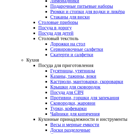
Лимонадники
Подарочные питьевые наборы
Рюмки и стопки для водки и ликёра
Стаканы для виски
Столовые приборы
Посуда в дорогу
Посуда для детей
Столовый текстиль
Дорожки на стол
Сервировочные салфетки
Скатерти и салфетки
Кухня
Посуда для приготовления
Гусятницы, утятницы
Казаны, тажины, воки
Кастрюли, мантоварки, скороварки
Крышки для сковородок
Посуда для СВЧ
Противни, горшки для запекания
Сковородки, жаровни
Турки, кофеварки
Чайники для кипячения
Кухонные принадлежности и инструменты
Весы и мерные емкости
Доски разделочные