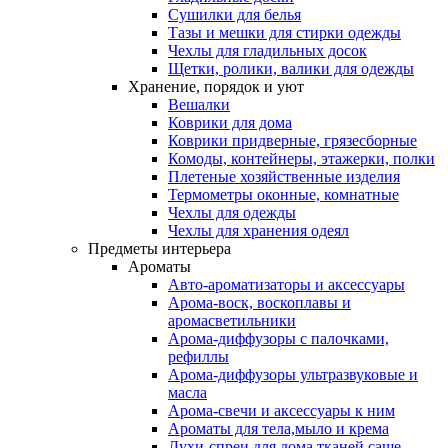
Сушилки для белья
Тазы и мешки для стирки одежды
Чехлы для гладильных досок
Щетки, ролики, валики для одежды
Хранение, порядок и уют
Вешалки
Коврики для дома
Коврики придверные, грязесборные
Комоды, контейнеры, этажерки, полки
Плетеные хозяйственные изделия
Термометры оконные, комнатные
Чехлы для одежды
Чехлы для хранения одеял
Предметы интерьера
Ароматы
Авто-ароматизаторы и аксессуары
Арома-воск, воскоплавы и
аромасветильники
Арома-диффузоры с палочками,
рефиллы
Арома-диффузоры ультразвуковые и
масла
Арома-свечи и аксессуары к ним
Ароматы для тела,мыло и крема
Духи-спреи для дома,тканей,саше