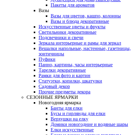
Пакеты для ароматов
Вазы
Вазы для цветов, кашпо, колонны
Вазы и блюда декоративные
Искусственные цветы и фрукты
Светильники декоративные
Подсвечники и свечи
Зеркала интерьерные и рамы для зеркал
Вешалки напольные, настенные, газетницы,
зонтичницы
Пуфики
Панно, картины, часы интерьерные
Тарелки декоративные
Рамки для фото и картин
Статуэтки, копилки, шкатулки
Садовый декор
Прочие предметы декора
СЕЗОННЫЕ ЯРМАРКИ
Новогодняя ярмарка
Банты для елки
Бусы и гирлянды для елки
Верхушки на елку
Домики новогодние и водяные шары
Елки искусственные