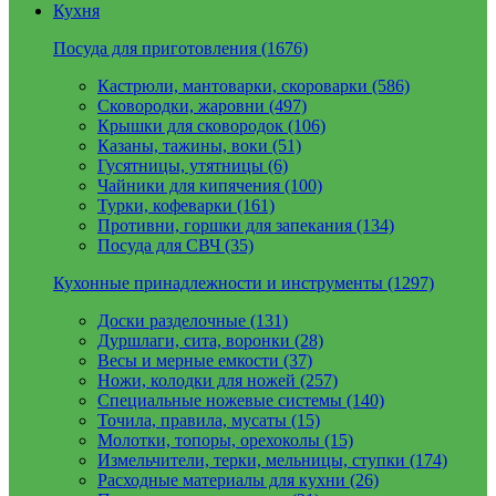
Кухня
Посуда для приготовления (1676)
Кастрюли, мантоварки, скороварки (586)
Сковородки, жаровни (497)
Крышки для сковородок (106)
Казаны, тажины, воки (51)
Гусятницы, утятницы (6)
Чайники для кипячения (100)
Турки, кофеварки (161)
Противни, горшки для запекания (134)
Посуда для СВЧ (35)
Кухонные принадлежности и инструменты (1297)
Доски разделочные (131)
Дуршлаги, сита, воронки (28)
Весы и мерные емкости (37)
Ножи, колодки для ножей (257)
Специальные ножевые системы (140)
Точила, правила, мусаты (15)
Молотки, топоры, орехоколы (15)
Измельчители, терки, мельницы, ступки (174)
Расходные материалы для кухни (26)