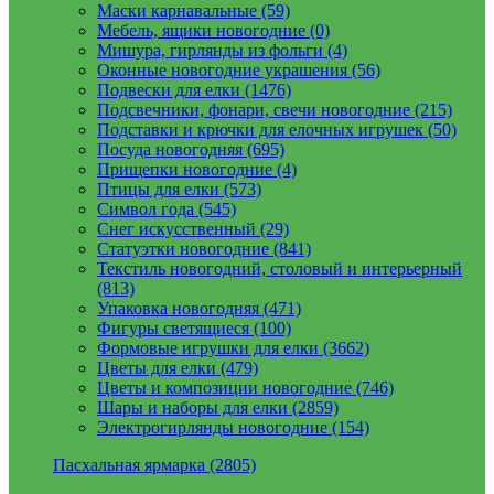
Маски карнавальные (59)
Мебель, ящики новогодние (0)
Мишура, гирлянды из фольги (4)
Оконные новогодние украшения (56)
Подвески для елки (1476)
Подсвечники, фонари, свечи новогодние (215)
Подставки и крючки для елочных игрушек (50)
Посуда новогодняя (695)
Прищепки новогодние (4)
Птицы для елки (573)
Символ года (545)
Снег искусственный (29)
Статуэтки новогодние (841)
Текстиль новогодний, столовый и интерьерный
(813)
Упаковка новогодняя (471)
Фигуры светящиеся (100)
Формовые игрушки для елки (3662)
Цветы для елки (479)
Цветы и композиции новогодние (746)
Шары и наборы для елки (2859)
Электрогирлянды новогодние (154)
Пасхальная ярмарка (2805)