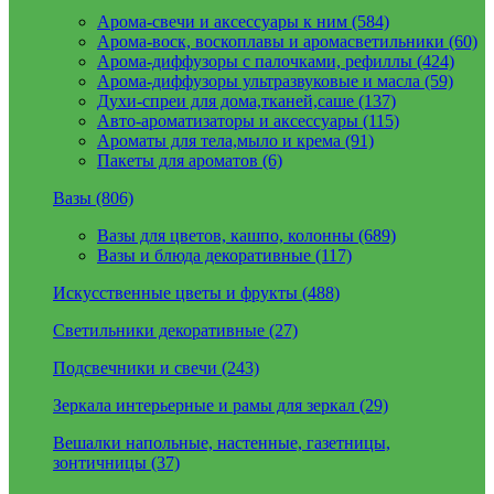
Арома-свечи и аксессуары к ним (584)
Арома-воск, воскоплавы и аромасветильники (60)
Арома-диффузоры с палочками, рефиллы (424)
Арома-диффузоры ультразвуковые и масла (59)
Духи-спреи для дома,тканей,саше (137)
Авто-ароматизаторы и аксессуары (115)
Ароматы для тела,мыло и крема (91)
Пакеты для ароматов (6)
Вазы (806)
Вазы для цветов, кашпо, колонны (689)
Вазы и блюда декоративные (117)
Искусственные цветы и фрукты (488)
Светильники декоративные (27)
Подсвечники и свечи (243)
Зеркала интерьерные и рамы для зеркал (29)
Вешалки напольные, настенные, газетницы,
зонтичницы (37)