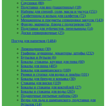
Соусники (80)
Подставки для яиц (пашотницы) (18)
Наборы для специй, соли, масла и уксуса (151)
Салфетницы и кольца для салфеток (72)
Менажницы и предметы сервировки закусок (143)
Фондю, мармиты, блюда с подогревом (26)
Подставки для зубочисток, пепельницы (14)
Доски сервировочные (25)
Посуда для напитков (1484)
Лимонадники (30)
Графины, кувшины, декантеры, штофы (232)
Бутылки и бутыли (6)
Бокалы, стаканы, кружки для пива (60)
Бокалы для вина (405)
Бокалы для шампанского (169)
Рюмки и стопки для водки и ликёра (101)
Бокалы для бренди и коньяка (30)
Стаканы для виски (119)
Бокалы и стаканы для коктейлей (27)
Бокалы и стаканы для воды (265)
Подарочные питьевые наборы (26)
Ведра для льда и шампанского, подставки для
бутылок (14)