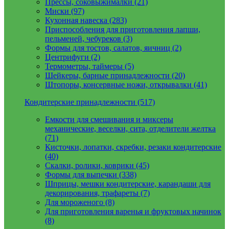
Прессы, соковыжималки (21)
Миски (97)
Кухонная навеска (283)
Приспособления для приготовления лапши,
пельменей, чебуреков (3)
Формы для тостов, салатов, яичниц (2)
Центрифуги (2)
Термометры, таймеры (5)
Шейкеры, барные принадлежности (20)
Штопоры, консервные ножи, открывалки (41)
Кондитерские принадлежности (517)
Емкости для смешивания и миксеры
механические, веселки, сита, отделители желтка
(71)
Кисточки, лопатки, скребки, резаки кондитерские
(40)
Скалки, ролики, коврики (45)
Формы для выпечки (338)
Шприцы, мешки кондитерские, карандаши для
декорирования, трафареты (7)
Для мороженого (8)
Для приготовления варенья и фруктовых начинок
(8)