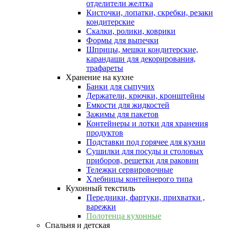
отделители желтка
Кисточки, лопатки, скребки, резаки
кондитерские
Скалки, ролики, коврики
Формы для выпечки
Шприцы, мешки кондитерские,
карандаши для декорирования,
трафареты
Хранение на кухне
Банки для сыпучих
Держатели, крючки, кронштейны
Емкости для жидкостей
Зажимы для пакетов
Контейнеры и лотки для хранения
продуктов
Подставки под горячее для кухни
Сушилки для посуды и столовых
приборов, решетки для раковин
Тележки сервировочные
Хлебницы контейнерого типа
Кухонный текстиль
Передники, фартуки, прихватки ,
варежки
Полотенца кухонные
Спальня и детская