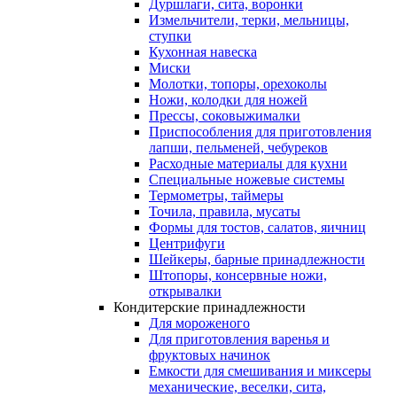
Дуршлаги, сита, воронки
Измельчители, терки, мельницы,
ступки
Кухонная навеска
Миски
Молотки, топоры, орехоколы
Ножи, колодки для ножей
Прессы, соковыжималки
Приспособления для приготовления
лапши, пельменей, чебуреков
Расходные материалы для кухни
Специальные ножевые системы
Термометры, таймеры
Точила, правила, мусаты
Формы для тостов, салатов, яичниц
Центрифуги
Шейкеры, барные принадлежности
Штопоры, консервные ножи,
открывалки
Кондитерские принадлежности
Для мороженого
Для приготовления варенья и
фруктовых начинок
Емкости для смешивания и миксеры
механические, веселки, сита,