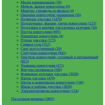
Маски карнавальные (59)
Мебель, ящики новогодние (0)
Мишура, гирлянды из фольги (4)
Оконные новогодние украшения (56)
Подвески для елки (1476)
Подсвечники, фонари, свечи новогодние (215)
Подставки и крючки для елочных игрушек (50)
Посуда новогодняя (695)
Прищепки новогодние (4)
Птицы для елки (573)
Символ года (552)
Снег искусственный (29)
Статуэтки новогодние (841)
Текстиль новогодний, столовый и интерьерный
(813)
Упаковка новогодняя (471)
Фигуры светящиеся (100)
Формовые игрушки для елки (3658)
Цветы для елки (479)
Цветы и композиции новогодние (746)
Шары и наборы для елки (2858)
Электрогирлянды новогодние (154)
Пасхальная ярмарка (2805)