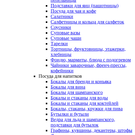
пепельницы
Подставки для яиц (пашотницы)
Посуда для чая и кофе
Салатники
Салфетницы и кольца для салфеток
Соусники
Суповые вазы
Суповые чаши
Тарелки
Тортницы, фруктовницы, этажерки,
хлебницы
Фондю, мармиты, блюда с подогревом
Чайники заварочные, френч-прессы,
кофейники
Посуда для напитков
Бокалы для бренди и коньяка
Бокалы для вина
Бокалы для шампанского
Бокалы и стаканы для воды
Бокалы и стаканы для коктейлей
Бокалы, стаканы, кружки для пива
Бутылки и бутыли
Ведра для льда и шампанского,
подставки для бутылок
Графины, кувшины, декантеры, штофы