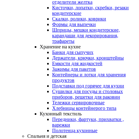
отделители желтка
Кисточки, лопатки, скребки, резаки
кондитерские
Скалки, ролики, коврики
Формы для выпечки
Шприцы, мешки кондитерские,
карандаши для декорирования,
трафареты
Хранение на кухне
Банки для сыпучих
Держатели, крючки, кронштейны
Емкости для жидкостей
Зажимы для пакетов
Контейнеры и лотки для хранения
продуктов
Подставки под горячее для кухни
Сушилки для посуды и столовых
приборов, решетки для раковин
Тележки сервировочные
Хлебницы контейнерого типа
Кухонный текстиль
Передники, фартуки, прихватки ,
варежки
Полотенца кухонные
Спальня и детская