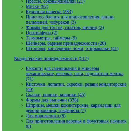
Прессы, соковыжималки (21)
Миски (97)
Кухонная навеска (283)
Приспособления для приготовления лапши,
пельменей, чебуреков (3)
Формы для тостов, салатов, яичниц (2)
Центрифуги (2)
Термометры, таймеры (5)
Шейкеры, барные принадлежности (20)
Штопоры, консервные ножи, открывалки (41)
Кондитерские принадлежности (517)
Емкости для смешивания и миксеры
механические, веселки, сита, отделители желтка
(71)
Кисточки, лопатки, скребки, резаки кондитерские
(40)
Скалки, ролики, коврики (45)
Формы для выпечки (338)
Шприцы, мешки кондитерские, карандаши для
декорирования, трафареты (7)
Для мороженого (8)
Для приготовления варенья и фруктовых начинок
(8)