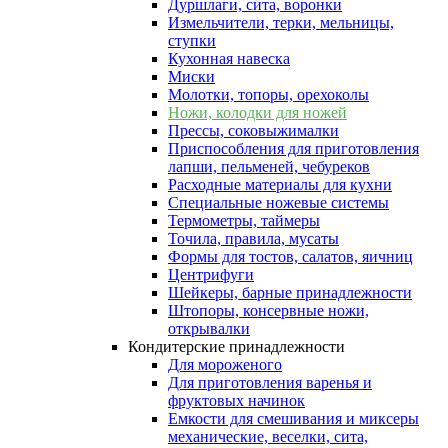
Дуршлаги, сита, воронки
Измельчители, терки, мельницы,
ступки
Кухонная навеска
Миски
Молотки, топоры, орехоколы
Ножи, колодки для ножей
Прессы, соковыжималки
Приспособления для приготовления
лапши, пельменей, чебуреков
Расходные материалы для кухни
Специальные ножевые системы
Термометры, таймеры
Точила, правила, мусаты
Формы для тостов, салатов, яичниц
Центрифуги
Шейкеры, барные принадлежности
Штопоры, консервные ножи,
открывалки
Кондитерские принадлежности
Для мороженого
Для приготовления варенья и
фруктовых начинок
Емкости для смешивания и миксеры
механические, веселки, сита,