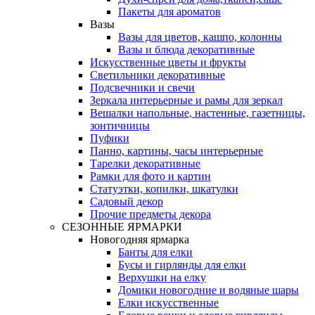
Пакеты для ароматов
Вазы
Вазы для цветов, кашпо, колонны
Вазы и блюда декоративные
Искусственные цветы и фрукты
Светильники декоративные
Подсвечники и свечи
Зеркала интерьерные и рамы для зеркал
Вешалки напольные, настенные, газетницы,
зонтичницы
Пуфики
Панно, картины, часы интерьерные
Тарелки декоративные
Рамки для фото и картин
Статуэтки, копилки, шкатулки
Садовый декор
Прочие предметы декора
СЕЗОННЫЕ ЯРМАРКИ
Новогодняя ярмарка
Банты для елки
Бусы и гирлянды для елки
Верхушки на елку
Домики новогодние и водяные шары
Елки искусственные