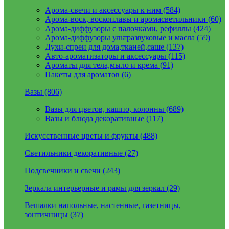
Арома-свечи и аксессуары к ним (584)
Арома-воск, воскоплавы и аромасветильники (60)
Арома-диффузоры с палочками, рефиллы (424)
Арома-диффузоры ультразвуковые и масла (59)
Духи-спреи для дома,тканей,саше (137)
Авто-ароматизаторы и аксессуары (115)
Ароматы для тела,мыло и крема (91)
Пакеты для ароматов (6)
Вазы (806)
Вазы для цветов, кашпо, колонны (689)
Вазы и блюда декоративные (117)
Искусственные цветы и фрукты (488)
Светильники декоративные (27)
Подсвечники и свечи (243)
Зеркала интерьерные и рамы для зеркал (29)
Вешалки напольные, настенные, газетницы,
зонтичницы (37)