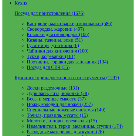
Кухня
Посуда для приготовления (1676)
Кастрюли, мантоварки, скороварки (586)
Сковородки, жаровни (497)
Крышки для сковородок (106)
Казаны, тажины, воки (51)
Гусятницы, утятницы (6)
Чайники для кипячения (100)
Турки, кофеварки (161)
Противни, горшки для запекания (134)
Посуда для СВЧ (35)
Кухонные принадлежности и инструменты (1297)
Доски разделочные (131)
Дуршлаги, сита, воронки (28)
Весы и мерные емкости (37)
Ножи, колодки для ножей (257)
Специальные ножевые системы (140)
Точила, правила, мусаты (15)
Молотки, топоры, орехоколы (15)
Измельчители, терки, мельницы, ступки (174)
Расходные материалы для кухни (26)