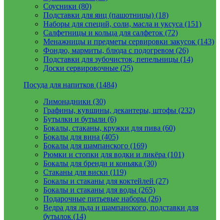
Соусники (80)
Подставки для яиц (пашотницы) (18)
Наборы для специй, соли, масла и уксуса (151)
Салфетницы и кольца для салфеток (72)
Менажницы и предметы сервировки закусок (143)
Фондю, мармиты, блюда с подогревом (26)
Подставки для зубочисток, пепельницы (14)
Доски сервировочные (25)
Посуда для напитков (1484)
Лимонадники (30)
Графины, кувшины, декантеры, штофы (232)
Бутылки и бутыли (6)
Бокалы, стаканы, кружки для пива (60)
Бокалы для вина (405)
Бокалы для шампанского (169)
Рюмки и стопки для водки и ликёра (101)
Бокалы для бренди и коньяка (30)
Стаканы для виски (119)
Бокалы и стаканы для коктейлей (27)
Бокалы и стаканы для воды (265)
Подарочные питьевые наборы (26)
Ведра для льда и шампанского, подставки для
бутылок (14)