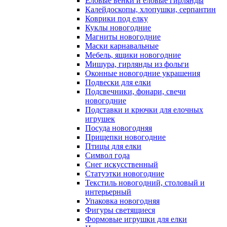
Еловые венки и еловые гирлянды
Калейдоскопы, хлопушки, серпантин
Коврики под елку
Куклы новогодние
Магниты новогодние
Маски карнавальные
Мебель, ящики новогодние
Мишура, гирлянды из фольги
Оконные новогодние украшения
Подвески для елки
Подсвечники, фонари, свечи
новогодние
Подставки и крючки для елочных
игрушек
Посуда новогодняя
Прищепки новогодние
Птицы для елки
Символ года
Снег искусственный
Статуэтки новогодние
Текстиль новогодний, столовый и
интерьерный
Упаковка новогодняя
Фигуры светящиеся
Формовые игрушки для елки