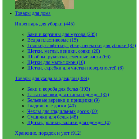
Товары для дома
Инвентарь для уборки (445)
Баки и корзины для мусора (235)
Ведра пластиковые (15)
Тряпки, салфетки, губки, перчатки для уборки (87)
Щетки, метлы, веники, совки (20)
Швабры, рукоятки, сменные части (66)
Щетки для мытья окон (16)
Щетки, скребки для чистки поверхностей (6)
Товары для ухода за одеждой (389)
Баки и короба для белья (193)
Тазы и мешки для стирки одежды (35)
Бельевые веревки и прищепки (9)
Гладильные доски (40)
Чехлы для гладильных досок (60)
Сушилки для белья (48)
Щетки, ролики, валики для одежды (4)
Хранение, порядок и уют (912)