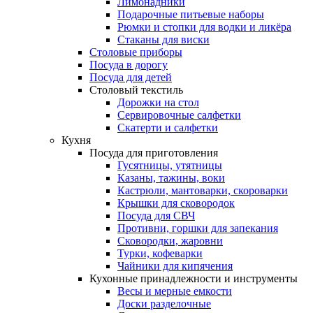
Лимонадники
Подарочные питьевые наборы
Рюмки и стопки для водки и ликёра
Стаканы для виски
Столовые приборы
Посуда в дорогу
Посуда для детей
Столовый текстиль
Дорожки на стол
Сервировочные салфетки
Скатерти и салфетки
Кухня
Посуда для приготовления
Гусятницы, утятницы
Казаны, тажины, воки
Кастрюли, мантоварки, скороварки
Крышки для сковородок
Посуда для СВЧ
Противни, горшки для запекания
Сковородки, жаровни
Турки, кофеварки
Чайники для кипячения
Кухонные принадлежности и инструменты
Весы и мерные емкости
Доски разделочные