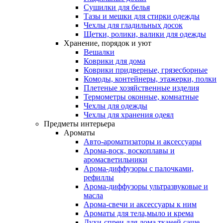
Сушилки для белья
Тазы и мешки для стирки одежды
Чехлы для гладильных досок
Щетки, ролики, валики для одежды
Хранение, порядок и уют
Вешалки
Коврики для дома
Коврики придверные, грязесборные
Комоды, контейнеры, этажерки, полки
Плетеные хозяйственные изделия
Термометры оконные, комнатные
Чехлы для одежды
Чехлы для хранения одеял
Предметы интерьера
Ароматы
Авто-ароматизаторы и аксессуары
Арома-воск, воскоплавы и
аромасветильники
Арома-диффузоры с палочками,
рефиллы
Арома-диффузоры ультразвуковые и
масла
Арома-свечи и аксессуары к ним
Ароматы для тела,мыло и крема
Духи-спреи для дома,тканей,саше