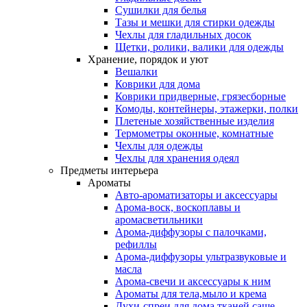
Сушилки для белья
Тазы и мешки для стирки одежды
Чехлы для гладильных досок
Щетки, ролики, валики для одежды
Хранение, порядок и уют
Вешалки
Коврики для дома
Коврики придверные, грязесборные
Комоды, контейнеры, этажерки, полки
Плетеные хозяйственные изделия
Термометры оконные, комнатные
Чехлы для одежды
Чехлы для хранения одеял
Предметы интерьера
Ароматы
Авто-ароматизаторы и аксессуары
Арома-воск, воскоплавы и
аромасветильники
Арома-диффузоры с палочками,
рефиллы
Арома-диффузоры ультразвуковые и
масла
Арома-свечи и аксессуары к ним
Ароматы для тела,мыло и крема
Духи-спреи для дома,тканей,саше