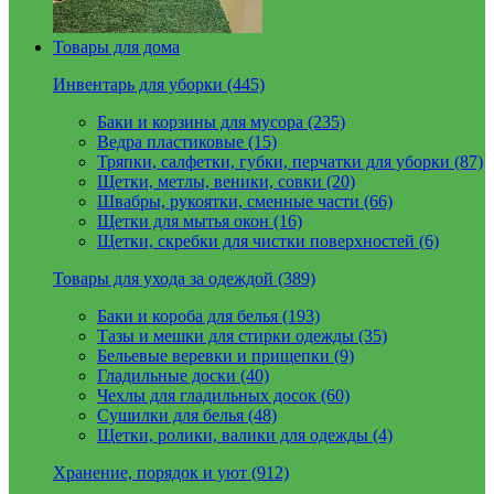
Товары для дома
Инвентарь для уборки (445)
Баки и корзины для мусора (235)
Ведра пластиковые (15)
Тряпки, салфетки, губки, перчатки для уборки (87)
Щетки, метлы, веники, совки (20)
Швабры, рукоятки, сменные части (66)
Щетки для мытья окон (16)
Щетки, скребки для чистки поверхностей (6)
Товары для ухода за одеждой (389)
Баки и короба для белья (193)
Тазы и мешки для стирки одежды (35)
Бельевые веревки и прищепки (9)
Гладильные доски (40)
Чехлы для гладильных досок (60)
Сушилки для белья (48)
Щетки, ролики, валики для одежды (4)
Хранение, порядок и уют (912)