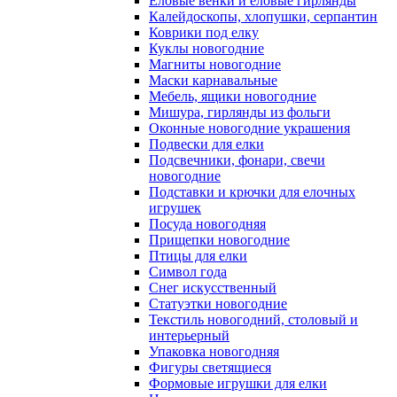
Еловые венки и еловые гирлянды
Калейдоскопы, хлопушки, серпантин
Коврики под елку
Куклы новогодние
Магниты новогодние
Маски карнавальные
Мебель, ящики новогодние
Мишура, гирлянды из фольги
Оконные новогодние украшения
Подвески для елки
Подсвечники, фонари, свечи
новогодние
Подставки и крючки для елочных
игрушек
Посуда новогодняя
Прищепки новогодние
Птицы для елки
Символ года
Снег искусственный
Статуэтки новогодние
Текстиль новогодний, столовый и
интерьерный
Упаковка новогодняя
Фигуры светящиеся
Формовые игрушки для елки