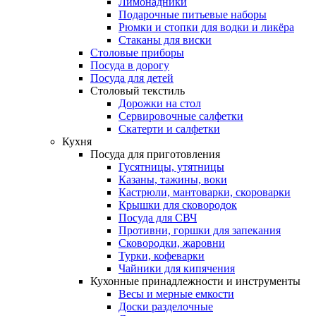
Лимонадники
Подарочные питьевые наборы
Рюмки и стопки для водки и ликёра
Стаканы для виски
Столовые приборы
Посуда в дорогу
Посуда для детей
Столовый текстиль
Дорожки на стол
Сервировочные салфетки
Скатерти и салфетки
Кухня
Посуда для приготовления
Гусятницы, утятницы
Казаны, тажины, воки
Кастрюли, мантоварки, скороварки
Крышки для сковородок
Посуда для СВЧ
Противни, горшки для запекания
Сковородки, жаровни
Турки, кофеварки
Чайники для кипячения
Кухонные принадлежности и инструменты
Весы и мерные емкости
Доски разделочные