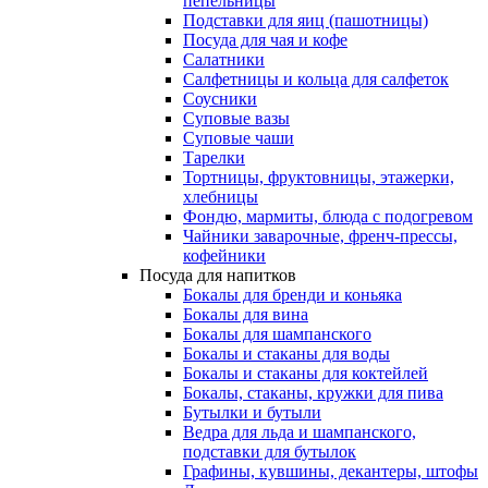
пепельницы
Подставки для яиц (пашотницы)
Посуда для чая и кофе
Салатники
Салфетницы и кольца для салфеток
Соусники
Суповые вазы
Суповые чаши
Тарелки
Тортницы, фруктовницы, этажерки,
хлебницы
Фондю, мармиты, блюда с подогревом
Чайники заварочные, френч-прессы,
кофейники
Посуда для напитков
Бокалы для бренди и коньяка
Бокалы для вина
Бокалы для шампанского
Бокалы и стаканы для воды
Бокалы и стаканы для коктейлей
Бокалы, стаканы, кружки для пива
Бутылки и бутыли
Ведра для льда и шампанского,
подставки для бутылок
Графины, кувшины, декантеры, штофы