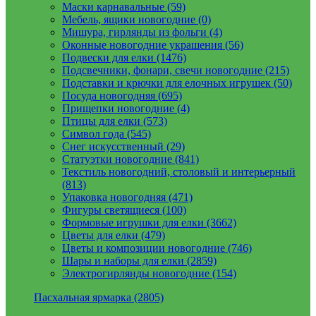
Маски карнавальные (59)
Мебель, ящики новогодние (0)
Мишура, гирлянды из фольги (4)
Оконные новогодние украшения (56)
Подвески для елки (1476)
Подсвечники, фонари, свечи новогодние (215)
Подставки и крючки для елочных игрушек (50)
Посуда новогодняя (695)
Прищепки новогодние (4)
Птицы для елки (573)
Символ года (545)
Снег искусственный (29)
Статуэтки новогодние (841)
Текстиль новогодний, столовый и интерьерный
(813)
Упаковка новогодняя (471)
Фигуры светящиеся (100)
Формовые игрушки для елки (3662)
Цветы для елки (479)
Цветы и композиции новогодние (746)
Шары и наборы для елки (2859)
Электрогирлянды новогодние (154)
Пасхальная ярмарка (2805)