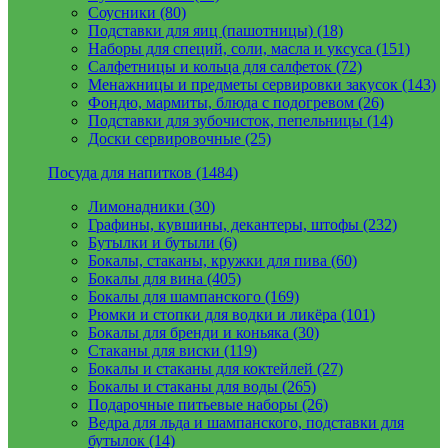
Соусники (80)
Подставки для яиц (пашотницы) (18)
Наборы для специй, соли, масла и уксуса (151)
Салфетницы и кольца для салфеток (72)
Менажницы и предметы сервировки закусок (143)
Фондю, мармиты, блюда с подогревом (26)
Подставки для зубочисток, пепельницы (14)
Доски сервировочные (25)
Посуда для напитков (1484)
Лимонадники (30)
Графины, кувшины, декантеры, штофы (232)
Бутылки и бутыли (6)
Бокалы, стаканы, кружки для пива (60)
Бокалы для вина (405)
Бокалы для шампанского (169)
Рюмки и стопки для водки и ликёра (101)
Бокалы для бренди и коньяка (30)
Стаканы для виски (119)
Бокалы и стаканы для коктейлей (27)
Бокалы и стаканы для воды (265)
Подарочные питьевые наборы (26)
Ведра для льда и шампанского, подставки для
бутылок (14)