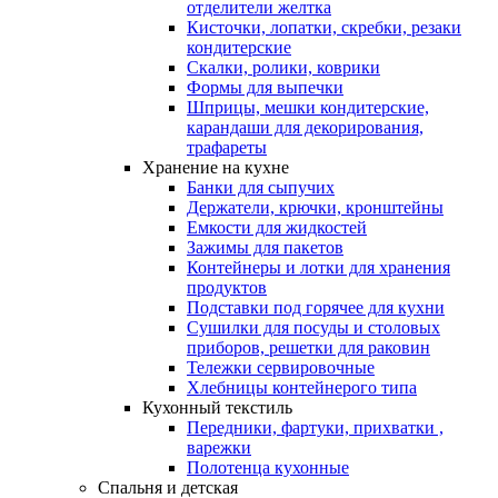
отделители желтка
Кисточки, лопатки, скребки, резаки
кондитерские
Скалки, ролики, коврики
Формы для выпечки
Шприцы, мешки кондитерские,
карандаши для декорирования,
трафареты
Хранение на кухне
Банки для сыпучих
Держатели, крючки, кронштейны
Емкости для жидкостей
Зажимы для пакетов
Контейнеры и лотки для хранения
продуктов
Подставки под горячее для кухни
Сушилки для посуды и столовых
приборов, решетки для раковин
Тележки сервировочные
Хлебницы контейнерого типа
Кухонный текстиль
Передники, фартуки, прихватки ,
варежки
Полотенца кухонные
Спальня и детская