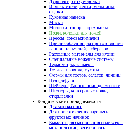
Дуршлаги, сита, воронки
Измельчители, терки, мельницы,
ступки
Кухонная навеска
Миски
Молотки, топоры, орехоколы
Ножи, колодки для ножей
Прессы, соковыжималки
Приспособления для приготовления
лапши, пельменей, чебуреков
Расходные материалы для кухни
Специальные ножевые системы
Термометры, таймеры
Точила, правила, мусаты
Формы для тостов, салатов, яичниц
Центрифуги
Шейкеры, барные принадлежности
Штопоры, консервные ножи,
открывалки
Кондитерские принадлежности
Для мороженого
Для приготовления варенья и
фруктовых начинок
Емкости для смешивания и миксеры
механические, веселки, сита,