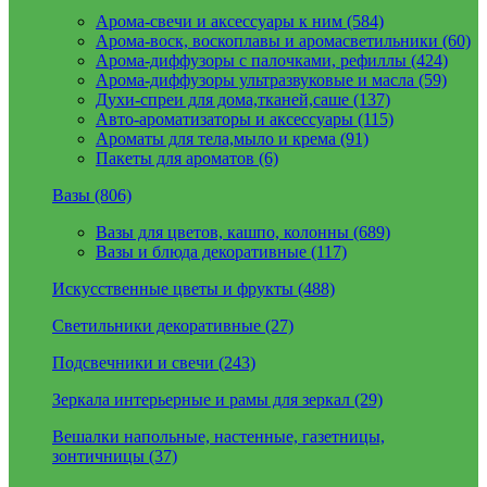
Арома-свечи и аксессуары к ним (584)
Арома-воск, воскоплавы и аромасветильники (60)
Арома-диффузоры с палочками, рефиллы (424)
Арома-диффузоры ультразвуковые и масла (59)
Духи-спреи для дома,тканей,саше (137)
Авто-ароматизаторы и аксессуары (115)
Ароматы для тела,мыло и крема (91)
Пакеты для ароматов (6)
Вазы (806)
Вазы для цветов, кашпо, колонны (689)
Вазы и блюда декоративные (117)
Искусственные цветы и фрукты (488)
Светильники декоративные (27)
Подсвечники и свечи (243)
Зеркала интерьерные и рамы для зеркал (29)
Вешалки напольные, настенные, газетницы,
зонтичницы (37)