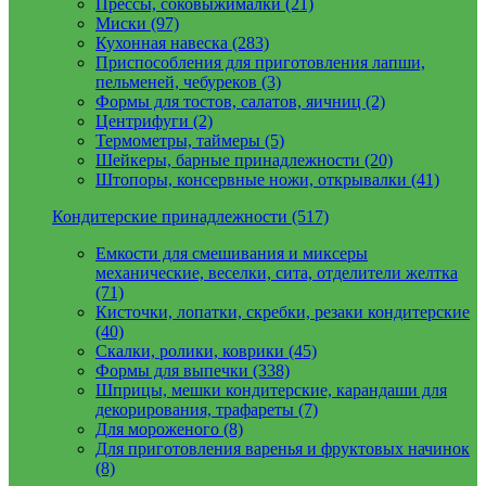
Прессы, соковыжималки (21)
Миски (97)
Кухонная навеска (283)
Приспособления для приготовления лапши,
пельменей, чебуреков (3)
Формы для тостов, салатов, яичниц (2)
Центрифуги (2)
Термометры, таймеры (5)
Шейкеры, барные принадлежности (20)
Штопоры, консервные ножи, открывалки (41)
Кондитерские принадлежности (517)
Емкости для смешивания и миксеры
механические, веселки, сита, отделители желтка
(71)
Кисточки, лопатки, скребки, резаки кондитерские
(40)
Скалки, ролики, коврики (45)
Формы для выпечки (338)
Шприцы, мешки кондитерские, карандаши для
декорирования, трафареты (7)
Для мороженого (8)
Для приготовления варенья и фруктовых начинок
(8)