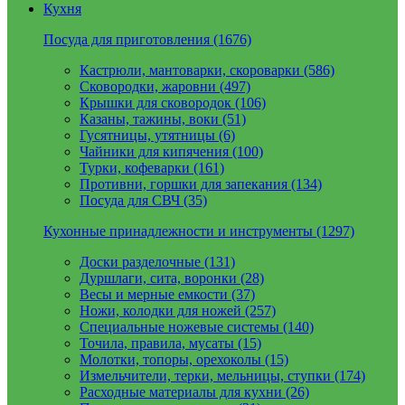
Кухня
Посуда для приготовления (1676)
Кастрюли, мантоварки, скороварки (586)
Сковородки, жаровни (497)
Крышки для сковородок (106)
Казаны, тажины, воки (51)
Гусятницы, утятницы (6)
Чайники для кипячения (100)
Турки, кофеварки (161)
Противни, горшки для запекания (134)
Посуда для СВЧ (35)
Кухонные принадлежности и инструменты (1297)
Доски разделочные (131)
Дуршлаги, сита, воронки (28)
Весы и мерные емкости (37)
Ножи, колодки для ножей (257)
Специальные ножевые системы (140)
Точила, правила, мусаты (15)
Молотки, топоры, орехоколы (15)
Измельчители, терки, мельницы, ступки (174)
Расходные материалы для кухни (26)