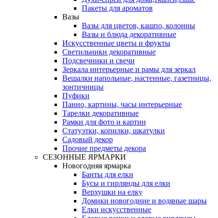
Пакеты для ароматов
Вазы
Вазы для цветов, кашпо, колонны
Вазы и блюда декоративные
Искусственные цветы и фрукты
Светильники декоративные
Подсвечники и свечи
Зеркала интерьерные и рамы для зеркал
Вешалки напольные, настенные, газетницы,
зонтичницы
Пуфики
Панно, картины, часы интерьерные
Тарелки декоративные
Рамки для фото и картин
Статуэтки, копилки, шкатулки
Садовый декор
Прочие предметы декора
СЕЗОННЫЕ ЯРМАРКИ
Новогодняя ярмарка
Банты для елки
Бусы и гирлянды для елки
Верхушки на елку
Домики новогодние и водяные шары
Елки искусственные