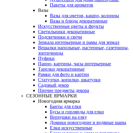
Пакеты для ароматов
Вазы
Вазы для цветов, кашпо, колонны
Вазы и блюда декоративные
Искусственные цветы и фрукты
Светильники декоративные
Подсвечники и свечи
Зеркала интерьерные и рамы для зеркал
Вешалки напольные, настенные, газетницы,
зонтичницы
Пуфики
Панно, картины, часы интерьерные
Тарелки декоративные
Рамки для фото и картин
Статуэтки, копилки, шкатулки
Садовый декор
Прочие предметы декора
СЕЗОННЫЕ ЯРМАРКИ
Новогодняя ярмарка
Банты для елки
Бусы и гирлянды для елки
Верхушки на елку
Домики новогодние и водяные шары
Елки искусственные