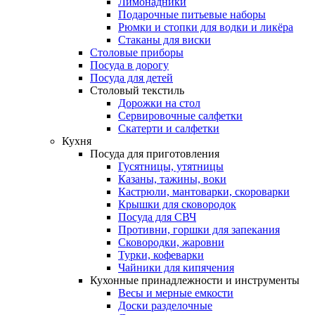
Лимонадники
Подарочные питьевые наборы
Рюмки и стопки для водки и ликёра
Стаканы для виски
Столовые приборы
Посуда в дорогу
Посуда для детей
Столовый текстиль
Дорожки на стол
Сервировочные салфетки
Скатерти и салфетки
Кухня
Посуда для приготовления
Гусятницы, утятницы
Казаны, тажины, воки
Кастрюли, мантоварки, скороварки
Крышки для сковородок
Посуда для СВЧ
Противни, горшки для запекания
Сковородки, жаровни
Турки, кофеварки
Чайники для кипячения
Кухонные принадлежности и инструменты
Весы и мерные емкости
Доски разделочные