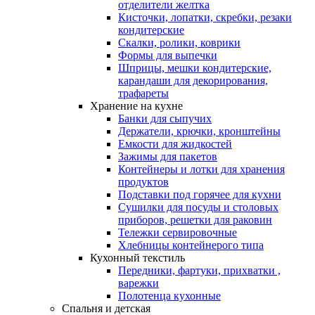
отделители желтка
Кисточки, лопатки, скребки, резаки
кондитерские
Скалки, ролики, коврики
Формы для выпечки
Шприцы, мешки кондитерские,
карандаши для декорирования,
трафареты
Хранение на кухне
Банки для сыпучих
Держатели, крючки, кронштейны
Емкости для жидкостей
Зажимы для пакетов
Контейнеры и лотки для хранения
продуктов
Подставки под горячее для кухни
Сушилки для посуды и столовых
приборов, решетки для раковин
Тележки сервировочные
Хлебницы контейнерого типа
Кухонный текстиль
Передники, фартуки, прихватки ,
варежки
Полотенца кухонные
Спальня и детская