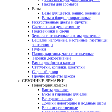
Пакеты для ароматов
Вазы
Вазы для цветов, кашпо, колонны
Вазы и блюда декоративные
Искусственные цветы и фрукты
Светильники декоративные
Подсвечники и свечи
Зеркала интерьерные и рамы для зеркал
Вешалки напольные, настенные, газетницы,
зонтичницы
Пуфики
Панно, картины, часы интерьерные
Тарелки декоративные
Рамки для фото и картин
Статуэтки, копилки, шкатулки
Садовый декор
Прочие предметы декора
СЕЗОННЫЕ ЯРМАРКИ
Новогодняя ярмарка
Банты для елки
Бусы и гирлянды для елки
Верхушки на елку
Домики новогодние и водяные шары
Елки искусственные