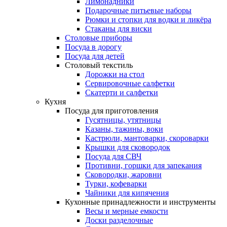
Лимонадники
Подарочные питьевые наборы
Рюмки и стопки для водки и ликёра
Стаканы для виски
Столовые приборы
Посуда в дорогу
Посуда для детей
Столовый текстиль
Дорожки на стол
Сервировочные салфетки
Скатерти и салфетки
Кухня
Посуда для приготовления
Гусятницы, утятницы
Казаны, тажины, воки
Кастрюли, мантоварки, скороварки
Крышки для сковородок
Посуда для СВЧ
Противни, горшки для запекания
Сковородки, жаровни
Турки, кофеварки
Чайники для кипячения
Кухонные принадлежности и инструменты
Весы и мерные емкости
Доски разделочные