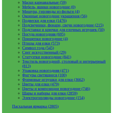
Маски карнавальные (59)
Мебель, ящики новогодние (0)
Мишура, гирлянды из фольги (4)
Оконные новогодние украшения (56)
Подвески для елки (1476)
Подсвечники, фонари, свечи новогодние (215)
Подставки и крючки для елочных игрушек (50)
Посуда новогодняя (695)
Прищепки новогодние (4)
Птицы для елки (573)
Символ года (545)
Снег искусственный (29)
Статуэтки новогодние (841)
Текстиль новогодний, столовый и интерьерный
(813)
Упаковка новогодняя (471)
Фигуры светящиеся (100)
Формовые игрушки для елки (3662)
Цветы для елки (479)
Цветы и композиции новогодние (746)
Шары и наборы для елки (2859)
Электрогирлянды новогодние (154)
Пасхальная ярмарка (2805)