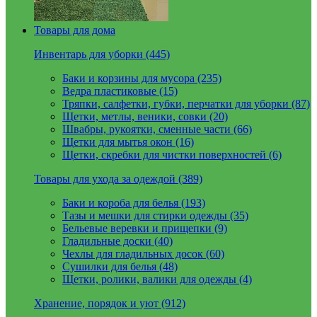
Товары для дома
Инвентарь для уборки (445)
Баки и корзины для мусора (235)
Ведра пластиковые (15)
Тряпки, салфетки, губки, перчатки для уборки (87)
Щетки, метлы, веники, совки (20)
Швабры, рукоятки, сменные части (66)
Щетки для мытья окон (16)
Щетки, скребки для чистки поверхностей (6)
Товары для ухода за одеждой (389)
Баки и короба для белья (193)
Тазы и мешки для стирки одежды (35)
Бельевые веревки и прищепки (9)
Гладильные доски (40)
Чехлы для гладильных досок (60)
Сушилки для белья (48)
Щетки, ролики, валики для одежды (4)
Хранение, порядок и уют (912)