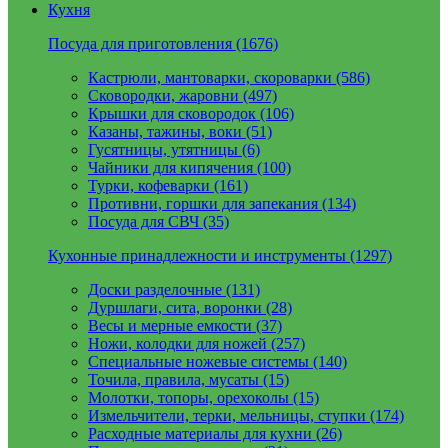
Кухня
Посуда для приготовления (1676)
Кастрюли, мантоварки, скороварки (586)
Сковородки, жаровни (497)
Крышки для сковородок (106)
Казаны, тажины, воки (51)
Гусятницы, утятницы (6)
Чайники для кипячения (100)
Турки, кофеварки (161)
Противни, горшки для запекания (134)
Посуда для СВЧ (35)
Кухонные принадлежности и инструменты (1297)
Доски разделочные (131)
Дуршлаги, сита, воронки (28)
Весы и мерные емкости (37)
Ножи, колодки для ножей (257)
Специальные ножевые системы (140)
Точила, правила, мусаты (15)
Молотки, топоры, орехоколы (15)
Измельчители, терки, мельницы, ступки (174)
Расходные материалы для кухни (26)