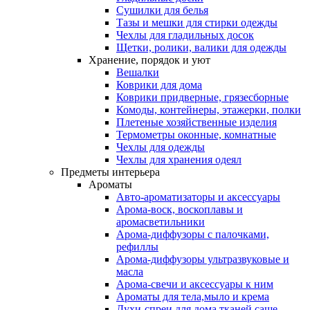
Сушилки для белья
Тазы и мешки для стирки одежды
Чехлы для гладильных досок
Щетки, ролики, валики для одежды
Хранение, порядок и уют
Вешалки
Коврики для дома
Коврики придверные, грязесборные
Комоды, контейнеры, этажерки, полки
Плетеные хозяйственные изделия
Термометры оконные, комнатные
Чехлы для одежды
Чехлы для хранения одеял
Предметы интерьера
Ароматы
Авто-ароматизаторы и аксессуары
Арома-воск, воскоплавы и
аромасветильники
Арома-диффузоры с палочками,
рефиллы
Арома-диффузоры ультразвуковые и
масла
Арома-свечи и аксессуары к ним
Ароматы для тела,мыло и крема
Духи-спреи для дома,тканей,саше