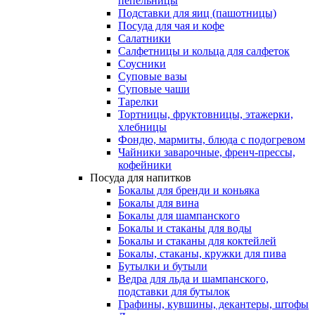
пепельницы
Подставки для яиц (пашотницы)
Посуда для чая и кофе
Салатники
Салфетницы и кольца для салфеток
Соусники
Суповые вазы
Суповые чаши
Тарелки
Тортницы, фруктовницы, этажерки,
хлебницы
Фондю, мармиты, блюда с подогревом
Чайники заварочные, френч-прессы,
кофейники
Посуда для напитков
Бокалы для бренди и коньяка
Бокалы для вина
Бокалы для шампанского
Бокалы и стаканы для воды
Бокалы и стаканы для коктейлей
Бокалы, стаканы, кружки для пива
Бутылки и бутыли
Ведра для льда и шампанского,
подставки для бутылок
Графины, кувшины, декантеры, штофы