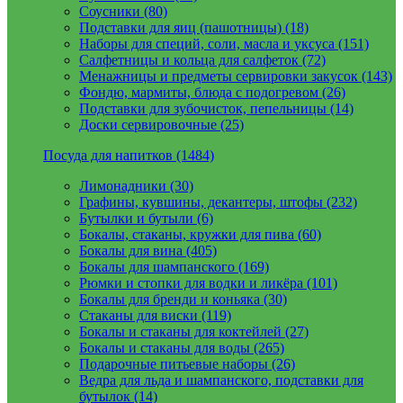
Соусники (80)
Подставки для яиц (пашотницы) (18)
Наборы для специй, соли, масла и уксуса (151)
Салфетницы и кольца для салфеток (72)
Менажницы и предметы сервировки закусок (143)
Фондю, мармиты, блюда с подогревом (26)
Подставки для зубочисток, пепельницы (14)
Доски сервировочные (25)
Посуда для напитков (1484)
Лимонадники (30)
Графины, кувшины, декантеры, штофы (232)
Бутылки и бутыли (6)
Бокалы, стаканы, кружки для пива (60)
Бокалы для вина (405)
Бокалы для шампанского (169)
Рюмки и стопки для водки и ликёра (101)
Бокалы для бренди и коньяка (30)
Стаканы для виски (119)
Бокалы и стаканы для коктейлей (27)
Бокалы и стаканы для воды (265)
Подарочные питьевые наборы (26)
Ведра для льда и шампанского, подставки для
бутылок (14)