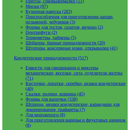
Прессы, соковыжималки (21)
Миски (97)
Кухонная навеска (283)
Приспособления для приготовления лапши,
пельменей, чебуреков (3)
Формы для тостов, салатов, яичниц (2)
Центрифуги (2)
Термометры, таймеры (5)
Шейкеры, барные принадлежности (20)
Штопоры, консервные ножи, открывалки (41)
Кондитерские принадлежности (517)
Емкости для смешивания и миксеры
механические, веселки, сита, отделители желтка
(71)
Кисточки, лопатки, скребки, резаки кондитерские
(40)
Скалки, ролики, коврики (45)
Формы для выпечки (338)
Шприцы, мешки кондитерские, карандаши для
декорирования, трафареты (7)
Для мороженого (8)
Для приготовления варенья и фруктовых начинок
(8)