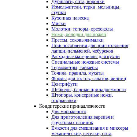
Дуршлаги, сита, воронки
Измельчители, терки, мельницы,
ступки
Кухонная навеска
Миски
Молотки, топоры, орехоколы
Ножи, колодки для ножей
Прессы, соковыжималки
Приспособления для приготовления
лапши, пельменей, чебуреков
Расходные материалы для кухни
Специальные ножевые системы
Термометры, таймеры
Точила, правила, мусаты
Формы для тостов, салатов, яичниц
Центрифуги
Шейкеры, барные принадлежности
Штопоры, консервные ножи,
открывалки
Кондитерские принадлежности
Для мороженого
Для приготовления варенья и
фруктовых начинок
Емкости для смешивания и миксеры
механические, веселки, сита,