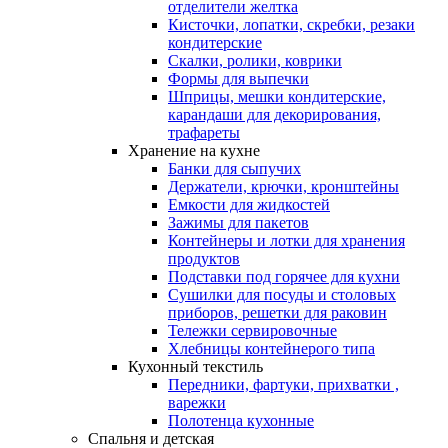
отделители желтка
Кисточки, лопатки, скребки, резаки
кондитерские
Скалки, ролики, коврики
Формы для выпечки
Шприцы, мешки кондитерские,
карандаши для декорирования,
трафареты
Хранение на кухне
Банки для сыпучих
Держатели, крючки, кронштейны
Емкости для жидкостей
Зажимы для пакетов
Контейнеры и лотки для хранения
продуктов
Подставки под горячее для кухни
Сушилки для посуды и столовых
приборов, решетки для раковин
Тележки сервировочные
Хлебницы контейнерого типа
Кухонный текстиль
Передники, фартуки, прихватки ,
варежки
Полотенца кухонные
Спальня и детская