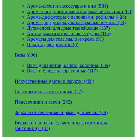
Арома-свечи и аксессуары к ним (584)
Арома-воск, воскоплавы и аромасветильники (60)
Арома-диффузоры с палочками, рефиллы (424)
Арома-диффузоры ультразвуковые и масла (59)
Духи-спреи для дома,тканей,саше (137)
Авто-ароматизаторы и аксессуары (115)
Ароматы для тела,мыло и крема (91)
Пакеты для ароматов (6)
Вазы (806)
Вазы для цветов, кашпо, колонны (689)
Вазы и блюда декоративные (117)
Искусственные цветы и фрукты (488)
Светильники декоративные (27)
Подсвечники и свечи (243)
Зеркала интерьерные и рамы для зеркал (29)
Вешалки напольные, настенные, газетницы,
зонтичницы (37)