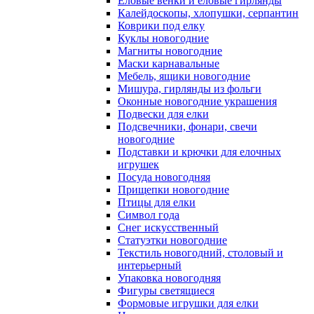
Еловые венки и еловые гирлянды
Калейдоскопы, хлопушки, серпантин
Коврики под елку
Куклы новогодние
Магниты новогодние
Маски карнавальные
Мебель, ящики новогодние
Мишура, гирлянды из фольги
Оконные новогодние украшения
Подвески для елки
Подсвечники, фонари, свечи
новогодние
Подставки и крючки для елочных
игрушек
Посуда новогодняя
Прищепки новогодние
Птицы для елки
Символ года
Снег искусственный
Статуэтки новогодние
Текстиль новогодний, столовый и
интерьерный
Упаковка новогодняя
Фигуры светящиеся
Формовые игрушки для елки