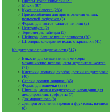
Прессы, соковыжималки (21)
Миски (97)
Кухонная навеска (283)
Приспособления для приготовления лапши,
пельменей, чебуреков (3)
Формы для тостов, салатов, яичниц (2)
Центрифуги (2)
Термометры, таймеры (5)
Шейкеры, барные принадлежности (20)
Штопоры, консервные ножи, открывалки (41)
Кондитерские принадлежности (517)
Емкости для смешивания и миксеры
механические, веселки, сита, отделители желтка
(71)
Кисточки, лопатки, скребки, резаки кондитерские
(40)
Скалки, ролики, коврики (45)
Формы для выпечки (338)
Шприцы, мешки кондитерские, карандаши для
декорирования, трафареты (7)
Для мороженого (8)
Для приготовления варенья и фруктовых начинок
(8)