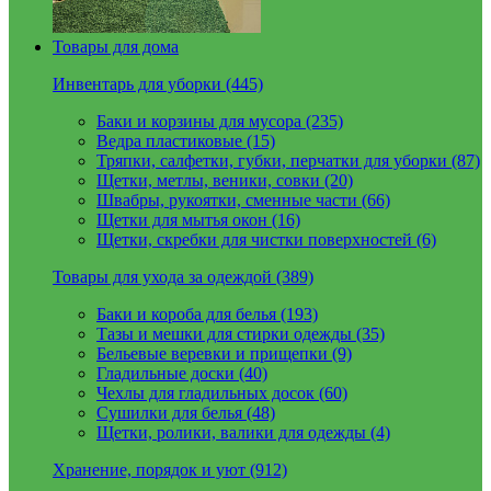
Товары для дома
Инвентарь для уборки (445)
Баки и корзины для мусора (235)
Ведра пластиковые (15)
Тряпки, салфетки, губки, перчатки для уборки (87)
Щетки, метлы, веники, совки (20)
Швабры, рукоятки, сменные части (66)
Щетки для мытья окон (16)
Щетки, скребки для чистки поверхностей (6)
Товары для ухода за одеждой (389)
Баки и короба для белья (193)
Тазы и мешки для стирки одежды (35)
Бельевые веревки и прищепки (9)
Гладильные доски (40)
Чехлы для гладильных досок (60)
Сушилки для белья (48)
Щетки, ролики, валики для одежды (4)
Хранение, порядок и уют (912)