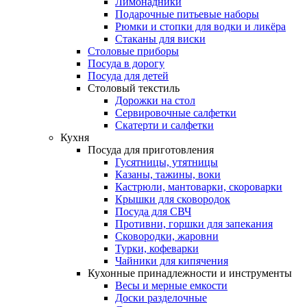
Лимонадники
Подарочные питьевые наборы
Рюмки и стопки для водки и ликёра
Стаканы для виски
Столовые приборы
Посуда в дорогу
Посуда для детей
Столовый текстиль
Дорожки на стол
Сервировочные салфетки
Скатерти и салфетки
Кухня
Посуда для приготовления
Гусятницы, утятницы
Казаны, тажины, воки
Кастрюли, мантоварки, скороварки
Крышки для сковородок
Посуда для СВЧ
Противни, горшки для запекания
Сковородки, жаровни
Турки, кофеварки
Чайники для кипячения
Кухонные принадлежности и инструменты
Весы и мерные емкости
Доски разделочные