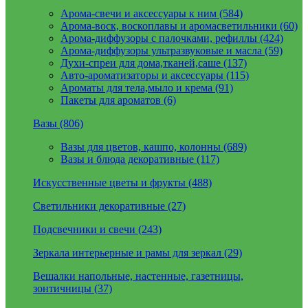
Арома-свечи и аксессуары к ним (584)
Арома-воск, воскоплавы и аромасветильники (60)
Арома-диффузоры с палочками, рефиллы (424)
Арома-диффузоры ультразвуковые и масла (59)
Духи-спреи для дома,тканей,саше (137)
Авто-ароматизаторы и аксессуары (115)
Ароматы для тела,мыло и крема (91)
Пакеты для ароматов (6)
Вазы (806)
Вазы для цветов, кашпо, колонны (689)
Вазы и блюда декоративные (117)
Искусственные цветы и фрукты (488)
Светильники декоративные (27)
Подсвечники и свечи (243)
Зеркала интерьерные и рамы для зеркал (29)
Вешалки напольные, настенные, газетницы,
зонтичницы (37)