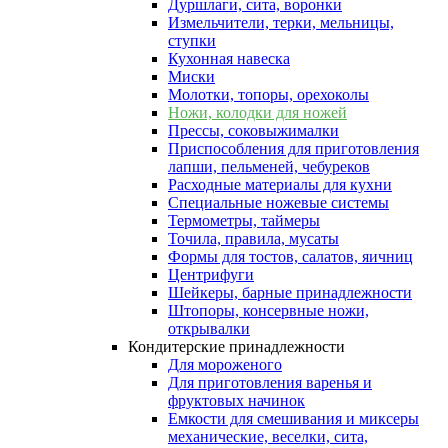
Дуршлаги, сита, воронки
Измельчители, терки, мельницы,
ступки
Кухонная навеска
Миски
Молотки, топоры, орехоколы
Ножи, колодки для ножей
Прессы, соковыжималки
Приспособления для приготовления
лапши, пельменей, чебуреков
Расходные материалы для кухни
Специальные ножевые системы
Термометры, таймеры
Точила, правила, мусаты
Формы для тостов, салатов, яичниц
Центрифуги
Шейкеры, барные принадлежности
Штопоры, консервные ножи,
открывалки
Кондитерские принадлежности
Для мороженого
Для приготовления варенья и
фруктовых начинок
Емкости для смешивания и миксеры
механические, веселки, сита,