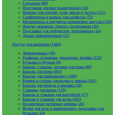
Соусники (80)
Подставки для яиц (пашотницы) (18)
Наборы для специй, соли, масла и уксуса (151)
Салфетницы и кольца для салфеток (72)
Менажницы и предметы сервировки закусок (143)
Фондю, мармиты, блюда с подогревом (26)
Подставки для зубочисток, пепельницы (14)
Доски сервировочные (25)
Посуда для напитков (1484)
Лимонадники (30)
Графины, кувшины, декантеры, штофы (232)
Бутылки и бутыли (6)
Бокалы, стаканы, кружки для пива (60)
Бокалы для вина (405)
Бокалы для шампанского (169)
Рюмки и стопки для водки и ликёра (101)
Бокалы для бренди и коньяка (30)
Стаканы для виски (119)
Бокалы и стаканы для коктейлей (27)
Бокалы и стаканы для воды (265)
Подарочные питьевые наборы (26)
Ведра для льда и шампанского, подставки для
бутылок (14)