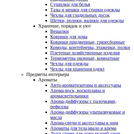
Сушилки для белья
Тазы и мешки для стирки одежды
Чехлы для гладильных досок
Щетки, ролики, валики для одежды
Хранение, порядок и уют
Вешалки
Коврики для дома
Коврики придверные, грязесборные
Комоды, контейнеры, этажерки, полки
Плетеные хозяйственные изделия
Термометры оконные, комнатные
Чехлы для одежды
Чехлы для хранения одеял
Предметы интерьера
Ароматы
Авто-ароматизаторы и аксессуары
Арома-воск, воскоплавы и
аромасветильники
Арома-диффузоры с палочками,
рефиллы
Арома-диффузоры ультразвуковые и
масла
Арома-свечи и аксессуары к ним
Ароматы для тела,мыло и крема
Духи-спреи для дома,тканей,саше