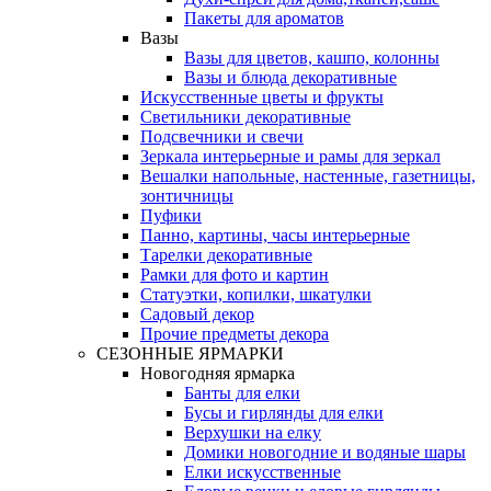
Пакеты для ароматов
Вазы
Вазы для цветов, кашпо, колонны
Вазы и блюда декоративные
Искусственные цветы и фрукты
Светильники декоративные
Подсвечники и свечи
Зеркала интерьерные и рамы для зеркал
Вешалки напольные, настенные, газетницы,
зонтичницы
Пуфики
Панно, картины, часы интерьерные
Тарелки декоративные
Рамки для фото и картин
Статуэтки, копилки, шкатулки
Садовый декор
Прочие предметы декора
СЕЗОННЫЕ ЯРМАРКИ
Новогодняя ярмарка
Банты для елки
Бусы и гирлянды для елки
Верхушки на елку
Домики новогодние и водяные шары
Елки искусственные