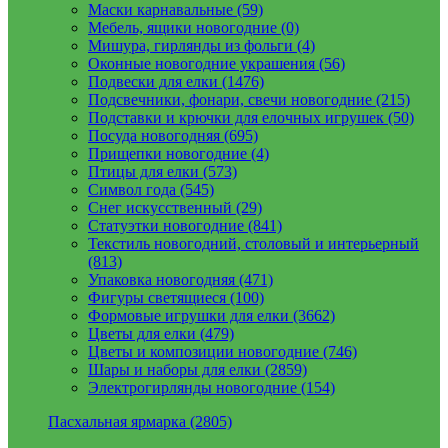
Маски карнавальные (59)
Мебель, ящики новогодние (0)
Мишура, гирлянды из фольги (4)
Оконные новогодние украшения (56)
Подвески для елки (1476)
Подсвечники, фонари, свечи новогодние (215)
Подставки и крючки для елочных игрушек (50)
Посуда новогодняя (695)
Прищепки новогодние (4)
Птицы для елки (573)
Символ года (545)
Снег искусственный (29)
Статуэтки новогодние (841)
Текстиль новогодний, столовый и интерьерный
(813)
Упаковка новогодняя (471)
Фигуры светящиеся (100)
Формовые игрушки для елки (3662)
Цветы для елки (479)
Цветы и композиции новогодние (746)
Шары и наборы для елки (2859)
Электрогирлянды новогодние (154)
Пасхальная ярмарка (2805)