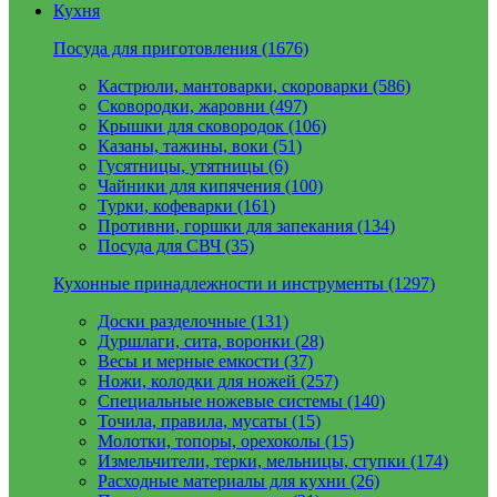
Кухня
Посуда для приготовления (1676)
Кастрюли, мантоварки, скороварки (586)
Сковородки, жаровни (497)
Крышки для сковородок (106)
Казаны, тажины, воки (51)
Гусятницы, утятницы (6)
Чайники для кипячения (100)
Турки, кофеварки (161)
Противни, горшки для запекания (134)
Посуда для СВЧ (35)
Кухонные принадлежности и инструменты (1297)
Доски разделочные (131)
Дуршлаги, сита, воронки (28)
Весы и мерные емкости (37)
Ножи, колодки для ножей (257)
Специальные ножевые системы (140)
Точила, правила, мусаты (15)
Молотки, топоры, орехоколы (15)
Измельчители, терки, мельницы, ступки (174)
Расходные материалы для кухни (26)