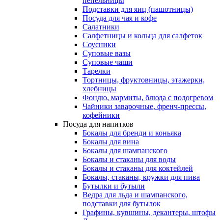
пепельницы
Подставки для яиц (пашотницы)
Посуда для чая и кофе
Салатники
Салфетницы и кольца для салфеток
Соусники
Суповые вазы
Суповые чаши
Тарелки
Тортницы, фруктовницы, этажерки,
хлебницы
Фондю, мармиты, блюда с подогревом
Чайники заварочные, френч-прессы,
кофейники
Посуда для напитков
Бокалы для бренди и коньяка
Бокалы для вина
Бокалы для шампанского
Бокалы и стаканы для воды
Бокалы и стаканы для коктейлей
Бокалы, стаканы, кружки для пива
Бутылки и бутыли
Ведра для льда и шампанского,
подставки для бутылок
Графины, кувшины, декантеры, штофы