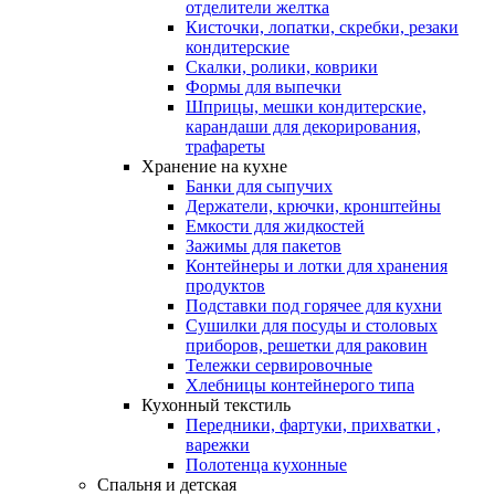
отделители желтка
Кисточки, лопатки, скребки, резаки
кондитерские
Скалки, ролики, коврики
Формы для выпечки
Шприцы, мешки кондитерские,
карандаши для декорирования,
трафареты
Хранение на кухне
Банки для сыпучих
Держатели, крючки, кронштейны
Емкости для жидкостей
Зажимы для пакетов
Контейнеры и лотки для хранения
продуктов
Подставки под горячее для кухни
Сушилки для посуды и столовых
приборов, решетки для раковин
Тележки сервировочные
Хлебницы контейнерого типа
Кухонный текстиль
Передники, фартуки, прихватки ,
варежки
Полотенца кухонные
Спальня и детская