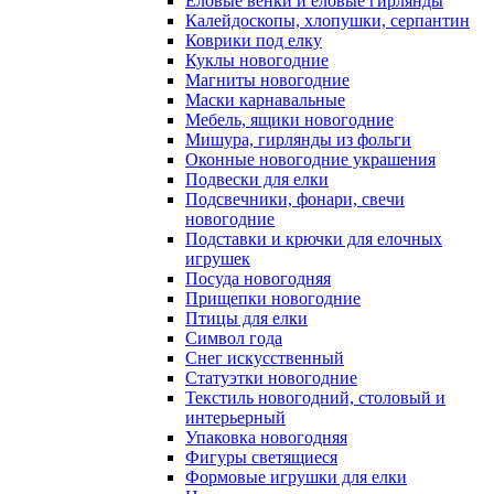
Еловые венки и еловые гирлянды
Калейдоскопы, хлопушки, серпантин
Коврики под елку
Куклы новогодние
Магниты новогодние
Маски карнавальные
Мебель, ящики новогодние
Мишура, гирлянды из фольги
Оконные новогодние украшения
Подвески для елки
Подсвечники, фонари, свечи
новогодние
Подставки и крючки для елочных
игрушек
Посуда новогодняя
Прищепки новогодние
Птицы для елки
Символ года
Снег искусственный
Статуэтки новогодние
Текстиль новогодний, столовый и
интерьерный
Упаковка новогодняя
Фигуры светящиеся
Формовые игрушки для елки