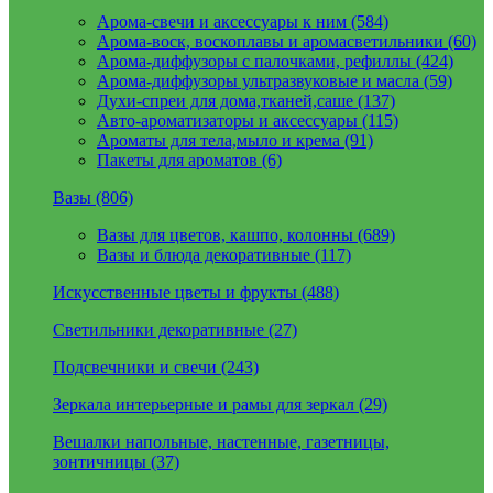
Арома-свечи и аксессуары к ним (584)
Арома-воск, воскоплавы и аромасветильники (60)
Арома-диффузоры с палочками, рефиллы (424)
Арома-диффузоры ультразвуковые и масла (59)
Духи-спреи для дома,тканей,саше (137)
Авто-ароматизаторы и аксессуары (115)
Ароматы для тела,мыло и крема (91)
Пакеты для ароматов (6)
Вазы (806)
Вазы для цветов, кашпо, колонны (689)
Вазы и блюда декоративные (117)
Искусственные цветы и фрукты (488)
Светильники декоративные (27)
Подсвечники и свечи (243)
Зеркала интерьерные и рамы для зеркал (29)
Вешалки напольные, настенные, газетницы,
зонтичницы (37)