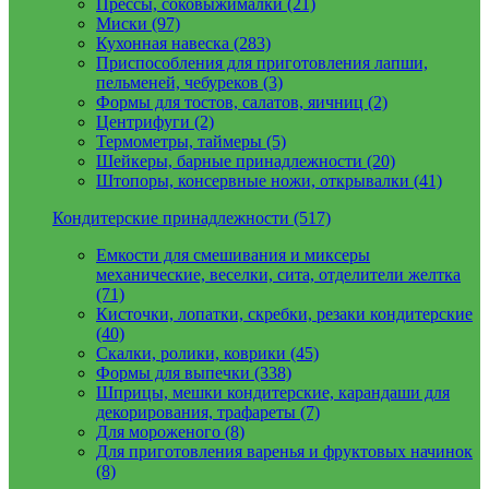
Прессы, соковыжималки (21)
Миски (97)
Кухонная навеска (283)
Приспособления для приготовления лапши,
пельменей, чебуреков (3)
Формы для тостов, салатов, яичниц (2)
Центрифуги (2)
Термометры, таймеры (5)
Шейкеры, барные принадлежности (20)
Штопоры, консервные ножи, открывалки (41)
Кондитерские принадлежности (517)
Емкости для смешивания и миксеры
механические, веселки, сита, отделители желтка
(71)
Кисточки, лопатки, скребки, резаки кондитерские
(40)
Скалки, ролики, коврики (45)
Формы для выпечки (338)
Шприцы, мешки кондитерские, карандаши для
декорирования, трафареты (7)
Для мороженого (8)
Для приготовления варенья и фруктовых начинок
(8)