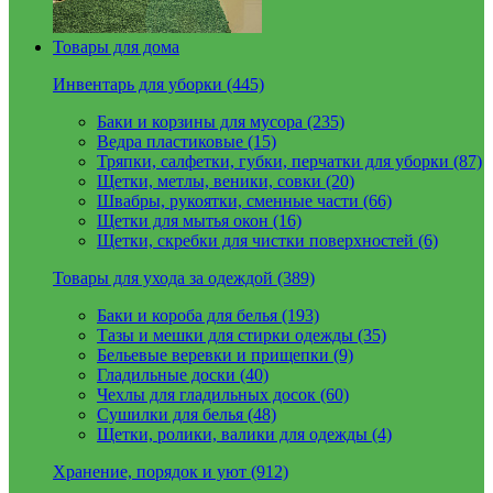
Товары для дома
Инвентарь для уборки (445)
Баки и корзины для мусора (235)
Ведра пластиковые (15)
Тряпки, салфетки, губки, перчатки для уборки (87)
Щетки, метлы, веники, совки (20)
Швабры, рукоятки, сменные части (66)
Щетки для мытья окон (16)
Щетки, скребки для чистки поверхностей (6)
Товары для ухода за одеждой (389)
Баки и короба для белья (193)
Тазы и мешки для стирки одежды (35)
Бельевые веревки и прищепки (9)
Гладильные доски (40)
Чехлы для гладильных досок (60)
Сушилки для белья (48)
Щетки, ролики, валики для одежды (4)
Хранение, порядок и уют (912)