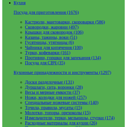
Кухня
Посуда для приготовления (1676)
Кастрюли, мантоварки, скороварки (586)
Сковородки, жаровни (497)
Крышки для сковородок (106)
Казаны, тажины, воки (51)
Гусятницы, утятницы (6)
Чайники для кипячения (100)
Турки, кофеварки (161)
Противни, горшки для запекания (134)
Посуда для СВЧ (35)
Кухонные принадлежности и инструменты (1297)
Доски разделочные (131)
Дуршлаги, сита, воронки (28)
Весы и мерные емкости (37)
Ножи, колодки для ножей (257)
Специальные ножевые системы (140)
Точила, правила, мусаты (15)
Молотки, топоры, орехоколы (15)
Измельчители, терки, мельницы, ступки (174)
Расходные материалы для кухни (26)