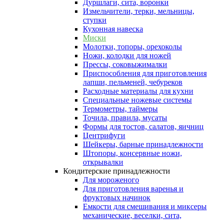
Дуршлаги, сита, воронки
Измельчители, терки, мельницы,
ступки
Кухонная навеска
Миски
Молотки, топоры, орехоколы
Ножи, колодки для ножей
Прессы, соковыжималки
Приспособления для приготовления
лапши, пельменей, чебуреков
Расходные материалы для кухни
Специальные ножевые системы
Термометры, таймеры
Точила, правила, мусаты
Формы для тостов, салатов, яичниц
Центрифуги
Шейкеры, барные принадлежности
Штопоры, консервные ножи,
открывалки
Кондитерские принадлежности
Для мороженого
Для приготовления варенья и
фруктовых начинок
Емкости для смешивания и миксеры
механические, веселки, сита,