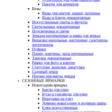
Пакеты для ароматов
Вазы
Вазы для цветов, кашпо, колонны
Вазы и блюда декоративные
Искусственные цветы и фрукты
Светильники декоративные
Подсвечники и свечи
Зеркала интерьерные и рамы для зеркал
Вешалки напольные, настенные, газетницы,
зонтичницы
Пуфики
Панно, картины, часы интерьерные
Тарелки декоративные
Рамки для фото и картин
Статуэтки, копилки, шкатулки
Садовый декор
Прочие предметы декора
СЕЗОННЫЕ ЯРМАРКИ
Новогодняя ярмарка
Банты для елки
Бусы и гирлянды для елки
Верхушки на елку
Домики новогодние и водяные шары
Елки искусственные