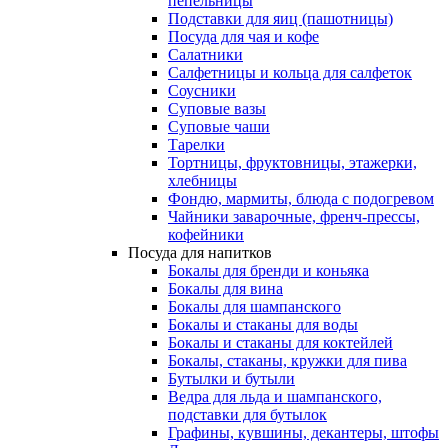
пепельницы
Подставки для яиц (пашотницы)
Посуда для чая и кофе
Салатники
Салфетницы и кольца для салфеток
Соусники
Суповые вазы
Суповые чаши
Тарелки
Тортницы, фруктовницы, этажерки,
хлебницы
Фондю, мармиты, блюда с подогревом
Чайники заварочные, френч-прессы,
кофейники
Посуда для напитков
Бокалы для бренди и коньяка
Бокалы для вина
Бокалы для шампанского
Бокалы и стаканы для воды
Бокалы и стаканы для коктейлей
Бокалы, стаканы, кружки для пива
Бутылки и бутыли
Ведра для льда и шампанского,
подставки для бутылок
Графины, кувшины, декантеры, штофы