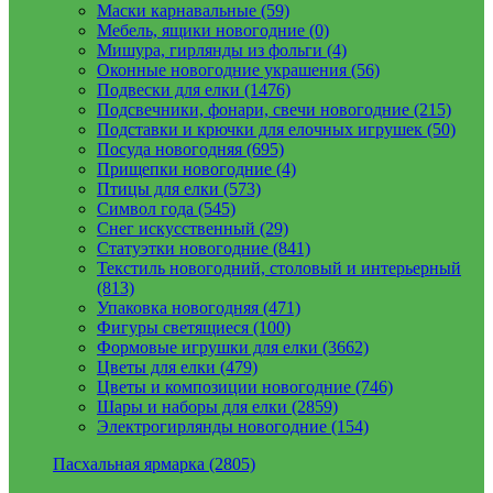
Маски карнавальные (59)
Мебель, ящики новогодние (0)
Мишура, гирлянды из фольги (4)
Оконные новогодние украшения (56)
Подвески для елки (1476)
Подсвечники, фонари, свечи новогодние (215)
Подставки и крючки для елочных игрушек (50)
Посуда новогодняя (695)
Прищепки новогодние (4)
Птицы для елки (573)
Символ года (545)
Снег искусственный (29)
Статуэтки новогодние (841)
Текстиль новогодний, столовый и интерьерный
(813)
Упаковка новогодняя (471)
Фигуры светящиеся (100)
Формовые игрушки для елки (3662)
Цветы для елки (479)
Цветы и композиции новогодние (746)
Шары и наборы для елки (2859)
Электрогирлянды новогодние (154)
Пасхальная ярмарка (2805)