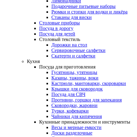
Лимонадники
Подарочные питьевые наборы
Рюмки и стопки для водки и ликёра
Стаканы для виски
Столовые приборы
Посуда в дорогу
Посуда для детей
Столовый текстиль
Дорожки на стол
Сервировочные салфетки
Скатерти и салфетки
Кухня
Посуда для приготовления
Гусятницы, утятницы
Казаны, тажины, воки
Кастрюли, мантоварки, скороварки
Крышки для сковородок
Посуда для СВЧ
Противни, горшки для запекания
Сковородки, жаровни
Турки, кофеварки
Чайники для кипячения
Кухонные принадлежности и инструменты
Весы и мерные емкости
Доски разделочные