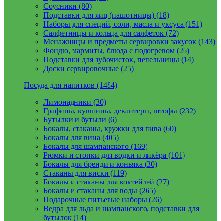
Соусники (80)
Подставки для яиц (пашотницы) (18)
Наборы для специй, соли, масла и уксуса (151)
Салфетницы и кольца для салфеток (72)
Менажницы и предметы сервировки закусок (143)
Фондю, мармиты, блюда с подогревом (26)
Подставки для зубочисток, пепельницы (14)
Доски сервировочные (25)
Посуда для напитков (1484)
Лимонадники (30)
Графины, кувшины, декантеры, штофы (232)
Бутылки и бутыли (6)
Бокалы, стаканы, кружки для пива (60)
Бокалы для вина (405)
Бокалы для шампанского (169)
Рюмки и стопки для водки и ликёра (101)
Бокалы для бренди и коньяка (30)
Стаканы для виски (119)
Бокалы и стаканы для коктейлей (27)
Бокалы и стаканы для воды (265)
Подарочные питьевые наборы (26)
Ведра для льда и шампанского, подставки для
бутылок (14)