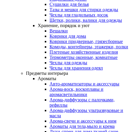
Сушилки для белья
Тазы и мешки для стирки одежды
Чехлы для гладильных досок
Щетки, ролики, валики для одежды
Хранение, порядок и уют
Вешалки
Коврики для дома
Коврики придверные, грязесборные
Комоды, контейнеры, этажерки, полки
Плетеные хозяйственные изделия
Термометры оконные, комнатные
Чехлы для одежды
Чехлы для хранения одеял
Предметы интерьера
Ароматы
Авто-ароматизаторы и аксессуары
Арома-воск, воскоплавы и
аромасветильники
Арома-диффузоры с палочками,
рефиллы
Арома-диффузоры ультразвуковые и
масла
Арома-свечи и аксессуары к ним
Ароматы для тела,мыло и крема
Духи-спреи для дома,тканей,саше