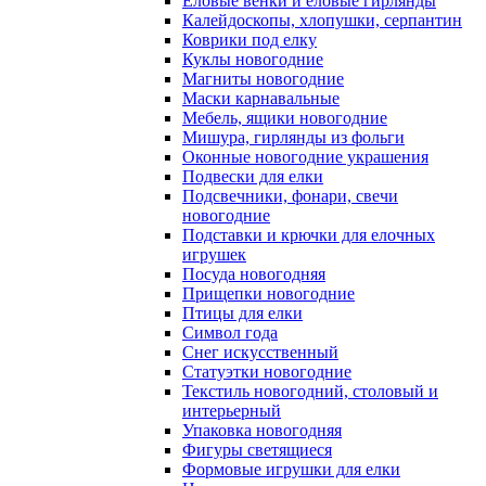
Еловые венки и еловые гирлянды
Калейдоскопы, хлопушки, серпантин
Коврики под елку
Куклы новогодние
Магниты новогодние
Маски карнавальные
Мебель, ящики новогодние
Мишура, гирлянды из фольги
Оконные новогодние украшения
Подвески для елки
Подсвечники, фонари, свечи
новогодние
Подставки и крючки для елочных
игрушек
Посуда новогодняя
Прищепки новогодние
Птицы для елки
Символ года
Снег искусственный
Статуэтки новогодние
Текстиль новогодний, столовый и
интерьерный
Упаковка новогодняя
Фигуры светящиеся
Формовые игрушки для елки