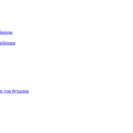
ебницы
фейники
ки для бутылок