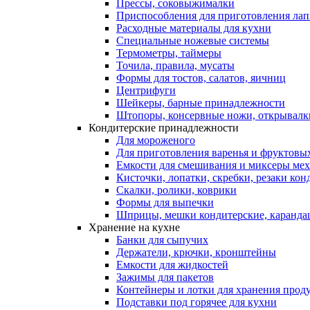
Прессы, соковыжималки
Приспособления для приготовления лап
Расходные материалы для кухни
Специальные ножевые системы
Термометры, таймеры
Точила, правила, мусаты
Формы для тостов, салатов, яичниц
Центрифуги
Шейкеры, барные принадлежности
Штопоры, консервные ножи, открывалк
Кондитерские принадлежности
Для мороженого
Для приготовления варенья и фруктовы
Емкости для смешивания и миксеры меха
Кисточки, лопатки, скребки, резаки кон
Скалки, ролики, коврики
Формы для выпечки
Шприцы, мешки кондитерские, карандаш
Хранение на кухне
Банки для сыпучих
Держатели, крючки, кронштейны
Емкости для жидкостей
Зажимы для пакетов
Контейнеры и лотки для хранения прод
Подставки под горячее для кухни