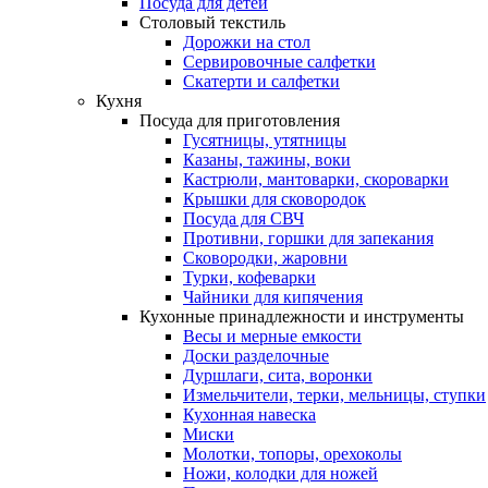
Посуда для детей
Столовый текстиль
Дорожки на стол
Сервировочные салфетки
Скатерти и салфетки
Кухня
Посуда для приготовления
Гусятницы, утятницы
Казаны, тажины, воки
Кастрюли, мантоварки, скороварки
Крышки для сковородок
Посуда для СВЧ
Противни, горшки для запекания
Сковородки, жаровни
Турки, кофеварки
Чайники для кипячения
Кухонные принадлежности и инструменты
Весы и мерные емкости
Доски разделочные
Дуршлаги, сита, воронки
Измельчители, терки, мельницы, ступки
Кухонная навеска
Миски
Молотки, топоры, орехоколы
Ножи, колодки для ножей