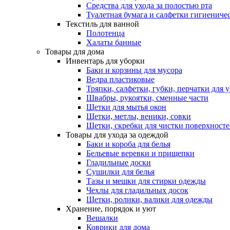
Средства для ухода за полостью рта
Туалетная бумага и салфетки гигиениче
Текстиль для ванной
Полотенца
Халаты банные
Товары для дома
Инвентарь для уборки
Баки и корзины для мусора
Ведра пластиковые
Тряпки, салфетки, губки, перчатки для 
Швабры, рукоятки, сменные части
Щетки для мытья окон
Щетки, метлы, веники, совки
Щетки, скребки для чистки поверхност
Товары для ухода за одеждой
Баки и короба для белья
Бельевые веревки и прищепки
Гладильные доски
Сушилки для белья
Тазы и мешки для стирки одежды
Чехлы для гладильных досок
Щетки, ролики, валики для одежды
Хранение, порядок и уют
Вешалки
Коврики для дома