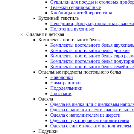
Сушилки для посуды и столовых прибор
Тележки сервировочные
Хлебницы контейнерого типа
Кухонный текстиль
Передники, фартуки, прихватки , вареж
Полотенца кухонные
Спальня и детская
Комплекты постельного белья
Комплекты постельного белья двухспал
Комплекты постельного белья детские
Комплекты постельного белья евро разм
Комплекты постельного белья полуторн
Комплекты постельного белья семейные
Отдельные предметы постельного белья
Наволочки
Наматрацники
Пододеяльники
Простыни
Одеяла
Одеяла из шелка или с шелковым напол
Одеяла с наполнителем из растительных
Одеяла с наполнителем из шерсти
Одеяла с пухо-перовым наполнителем
Одеяла с синтетическим наполнителем
Подушки