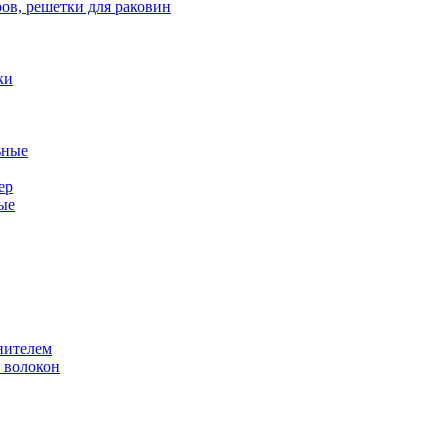
ов, решетки для раковин
ки
ьные
ер
ые
нителем
 волокон