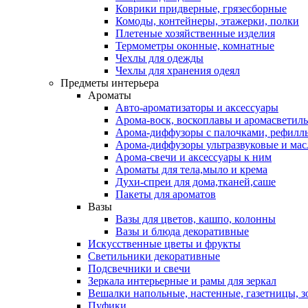
Коврики придверные, грязесборные
Комоды, контейнеры, этажерки, полки
Плетеные хозяйственные изделия
Термометры оконные, комнатные
Чехлы для одежды
Чехлы для хранения одеял
Предметы интерьера
Ароматы
Авто-ароматизаторы и аксессуары
Арома-воск, воскоплавы и аромасветил
Арома-диффузоры с палочками, рефилл
Арома-диффузоры ультразвуковые и мас
Арома-свечи и аксессуары к ним
Ароматы для тела,мыло и крема
Духи-спреи для дома,тканей,саше
Пакеты для ароматов
Вазы
Вазы для цветов, кашпо, колонны
Вазы и блюда декоративные
Искусственные цветы и фрукты
Светильники декоративные
Подсвечники и свечи
Зеркала интерьерные и рамы для зеркал
Вешалки напольные, настенные, газетницы, 
Пуфики