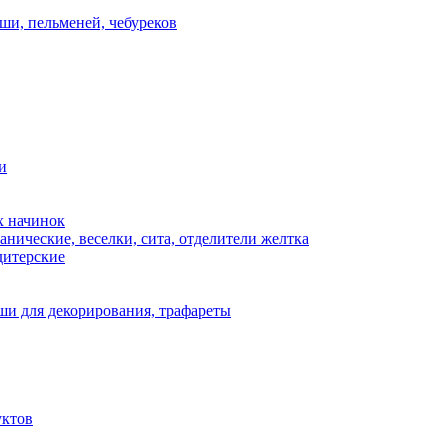
ши, пельменей, чебуреков
и
х начинок
нические, веселки, сита, отделители желтка
дитерские
и для декорирования, трафареты
уктов