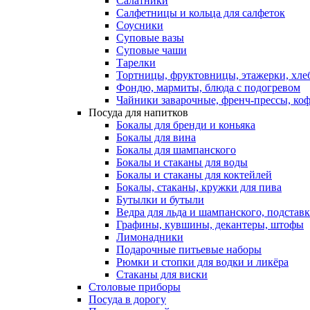
Салатники
Салфетницы и кольца для салфеток
Соусники
Суповые вазы
Суповые чаши
Тарелки
Тортницы, фруктовницы, этажерки, хл
Фондю, мармиты, блюда с подогревом
Чайники заварочные, френч-прессы, ко
Посуда для напитков
Бокалы для бренди и коньяка
Бокалы для вина
Бокалы для шампанского
Бокалы и стаканы для воды
Бокалы и стаканы для коктейлей
Бокалы, стаканы, кружки для пива
Бутылки и бутыли
Ведра для льда и шампанского, подстав
Графины, кувшины, декантеры, штофы
Лимонадники
Подарочные питьевые наборы
Рюмки и стопки для водки и ликёра
Стаканы для виски
Столовые приборы
Посуда в дорогу