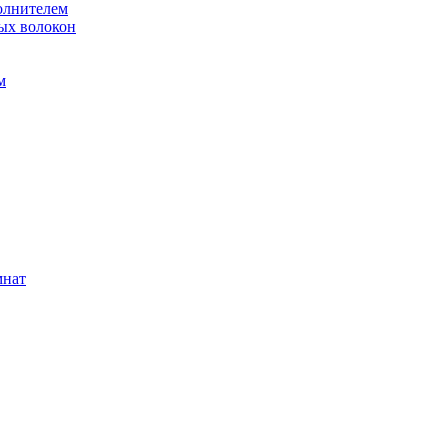
олнителем
ых волокон
м
мнат