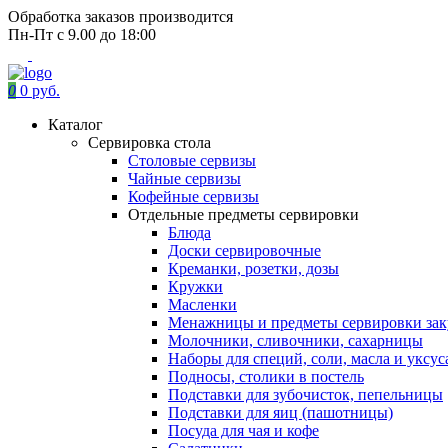
Обработка заказов производится
Пн-Пт с 9.00 до 18:00
0
0 руб.
Каталог
Сервировка стола
Столовые сервизы
Чайные сервизы
Кофейные сервизы
Отдельные предметы сервировки
Блюда
Доски сервировочные
Креманки, розетки, дозы
Кружки
Масленки
Менажницы и предметы сервировки зак
Молочники, сливочники, сахарницы
Наборы для специй, соли, масла и уксус
Подносы, столики в постель
Подставки для зубочисток, пепельницы
Подставки для яиц (пашотницы)
Посуда для чая и кофе