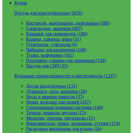
Кухня
Посуда для приготовления (1676)
Кастрюли, мантоварки, скороварки (586)
Сковородки, жаровни (497)
Крышки для сковородок (106)
Казаны, тажины, воки (51)
Гусятницы, утятницы (6)
Чайники для кипячения (100)
Турки, кофеварки (161)
Противни, горшки для запекания (134)
Посуда для СВЧ (35)
Кухонные принадлежности и инструменты (1297)
Доски разделочные (131)
Дуршлаги, сита, воронки (28)
Весы и мерные емкости (37)
Ножи, колодки для ножей (257)
Специальные ножевые системы (140)
Точила, правила, мусаты (15)
Молотки, топоры, орехоколы (15)
Измельчители, терки, мельницы, ступки (174)
Расходные материалы для кухни (26)