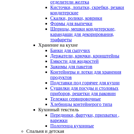
отделители желтка
Кисточки, лопатки, скребки, резаки
кондитерские
Скалки, ролики, коврики
Формы для выпечки
Шприцы, мешки кондитерские,
карандаши для декорирования,
трафареты
Хранение на кухне
Банки для сыпучих
Держатели, крючки, кронштейны
Емкости для жидкостей
Зажимы для пакетов
Контейнеры и лотки для хранения
продуктов
Подставки под горячее для кухни
Сушилки для посуды и столовых
приборов, решетки для раковин
Тележки сервировочные
Хлебницы контейнерого типа
Кухонный текстиль
Передники, фартуки, прихватки ,
варежки
Полотенца кухонные
Спальня и детская