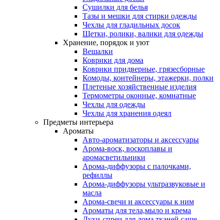
Сушилки для белья
Тазы и мешки для стирки одежды
Чехлы для гладильных досок
Щетки, ролики, валики для одежды
Хранение, порядок и уют
Вешалки
Коврики для дома
Коврики придверные, грязесборные
Комоды, контейнеры, этажерки, полки
Плетеные хозяйственные изделия
Термометры оконные, комнатные
Чехлы для одежды
Чехлы для хранения одеял
Предметы интерьера
Ароматы
Авто-ароматизаторы и аксессуары
Арома-воск, воскоплавы и
аромасветильники
Арома-диффузоры с палочками,
рефиллы
Арома-диффузоры ультразвуковые и
масла
Арома-свечи и аксессуары к ним
Ароматы для тела,мыло и крема
Духи-спреи для дома,тканей,саше