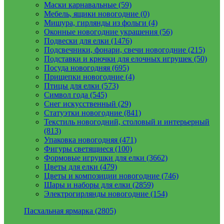
Маски карнавальные (59)
Мебель, ящики новогодние (0)
Мишура, гирлянды из фольги (4)
Оконные новогодние украшения (56)
Подвески для елки (1476)
Подсвечники, фонари, свечи новогодние (215)
Подставки и крючки для елочных игрушек (50)
Посуда новогодняя (695)
Прищепки новогодние (4)
Птицы для елки (573)
Символ года (545)
Снег искусственный (29)
Статуэтки новогодние (841)
Текстиль новогодний, столовый и интерьерный
(813)
Упаковка новогодняя (471)
Фигуры светящиеся (100)
Формовые игрушки для елки (3662)
Цветы для елки (479)
Цветы и композиции новогодние (746)
Шары и наборы для елки (2859)
Электрогирлянды новогодние (154)
Пасхальная ярмарка (2805)