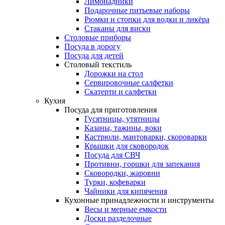
Лимонадники
Подарочные питьевые наборы
Рюмки и стопки для водки и ликёра
Стаканы для виски
Столовые приборы
Посуда в дорогу
Посуда для детей
Столовый текстиль
Дорожки на стол
Сервировочные салфетки
Скатерти и салфетки
Кухня
Посуда для приготовления
Гусятницы, утятницы
Казаны, тажины, воки
Кастрюли, мантоварки, скороварки
Крышки для сковородок
Посуда для СВЧ
Противни, горшки для запекания
Сковородки, жаровни
Турки, кофеварки
Чайники для кипячения
Кухонные принадлежности и инструменты
Весы и мерные емкости
Доски разделочные