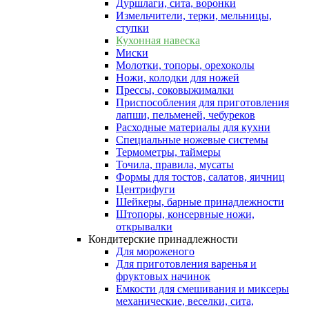
Дуршлаги, сита, воронки
Измельчители, терки, мельницы,
ступки
Кухонная навеска
Миски
Молотки, топоры, орехоколы
Ножи, колодки для ножей
Прессы, соковыжималки
Приспособления для приготовления
лапши, пельменей, чебуреков
Расходные материалы для кухни
Специальные ножевые системы
Термометры, таймеры
Точила, правила, мусаты
Формы для тостов, салатов, яичниц
Центрифуги
Шейкеры, барные принадлежности
Штопоры, консервные ножи,
открывалки
Кондитерские принадлежности
Для мороженого
Для приготовления варенья и
фруктовых начинок
Емкости для смешивания и миксеры
механические, веселки, сита,