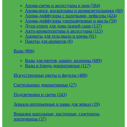
Арома-свечи и аксессуары к ним (584)
Арома-воск, воскоплавы и аромасветильники (60)
Арома-диффузоры с палочками, рефиллы (424)
Арома-диффузоры ультразвуковые и масла (59)
Духи-спреи для дома,тканей,саше (137)
Авто-ароматизаторы и аксессуары (115)
Ароматы для тела,мыло и крема (91)
Пакеты для ароматов (6)
Вазы (806)
Вазы для цветов, кашпо, колонны (689)
Вазы и блюда декоративные (117)
Искусственные цветы и фрукты (488)
Светильники декоративные (27)
Подсвечники и свечи (243)
Зеркала интерьерные и рамы для зеркал (29)
Вешалки напольные, настенные, газетницы,
зонтичницы (37)