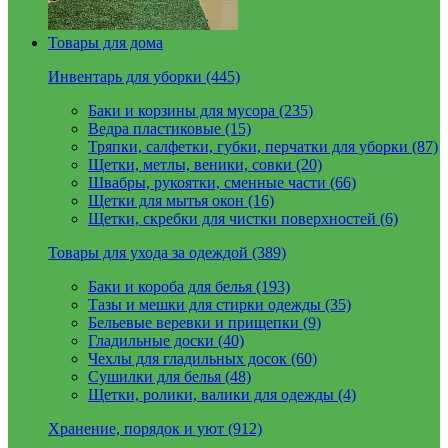
Товары для дома
Инвентарь для уборки (445)
Баки и корзины для мусора (235)
Ведра пластиковые (15)
Тряпки, салфетки, губки, перчатки для уборки (87)
Щетки, метлы, веники, совки (20)
Швабры, рукоятки, сменные части (66)
Щетки для мытья окон (16)
Щетки, скребки для чистки поверхностей (6)
Товары для ухода за одеждой (389)
Баки и короба для белья (193)
Тазы и мешки для стирки одежды (35)
Бельевые веревки и прищепки (9)
Гладильные доски (40)
Чехлы для гладильных досок (60)
Сушилки для белья (48)
Щетки, ролики, валики для одежды (4)
Хранение, порядок и уют (912)