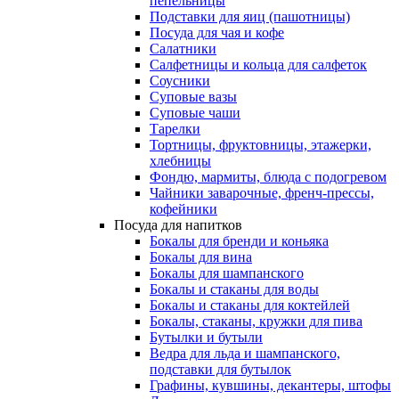
пепельницы
Подставки для яиц (пашотницы)
Посуда для чая и кофе
Салатники
Салфетницы и кольца для салфеток
Соусники
Суповые вазы
Суповые чаши
Тарелки
Тортницы, фруктовницы, этажерки,
хлебницы
Фондю, мармиты, блюда с подогревом
Чайники заварочные, френч-прессы,
кофейники
Посуда для напитков
Бокалы для бренди и коньяка
Бокалы для вина
Бокалы для шампанского
Бокалы и стаканы для воды
Бокалы и стаканы для коктейлей
Бокалы, стаканы, кружки для пива
Бутылки и бутыли
Ведра для льда и шампанского,
подставки для бутылок
Графины, кувшины, декантеры, штофы