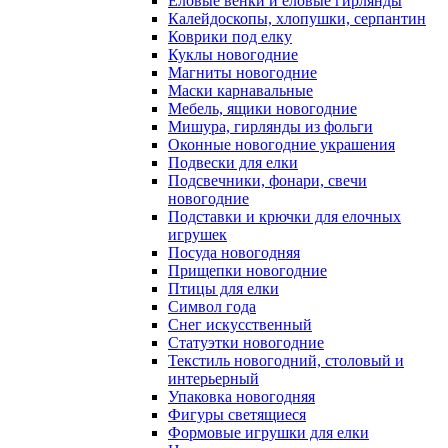
Еловые венки и еловые гирлянды
Калейдоскопы, хлопушки, серпантин
Коврики под елку
Куклы новогодние
Магниты новогодние
Маски карнавальные
Мебель, ящики новогодние
Мишура, гирлянды из фольги
Оконные новогодние украшения
Подвески для елки
Подсвечники, фонари, свечи
новогодние
Подставки и крючки для елочных
игрушек
Посуда новогодняя
Прищепки новогодние
Птицы для елки
Символ года
Снег искусственный
Статуэтки новогодние
Текстиль новогодний, столовый и
интерьерный
Упаковка новогодняя
Фигуры светящиеся
Формовые игрушки для елки