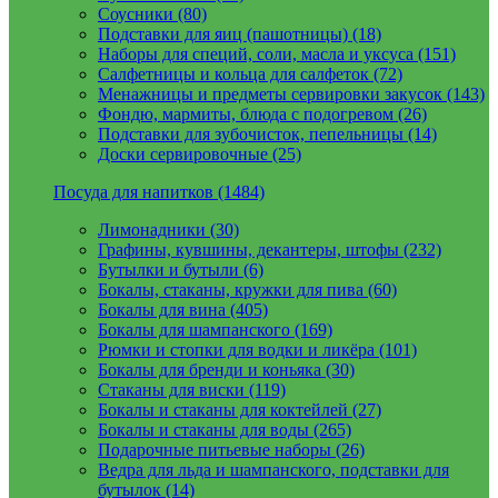
Соусники (80)
Подставки для яиц (пашотницы) (18)
Наборы для специй, соли, масла и уксуса (151)
Салфетницы и кольца для салфеток (72)
Менажницы и предметы сервировки закусок (143)
Фондю, мармиты, блюда с подогревом (26)
Подставки для зубочисток, пепельницы (14)
Доски сервировочные (25)
Посуда для напитков (1484)
Лимонадники (30)
Графины, кувшины, декантеры, штофы (232)
Бутылки и бутыли (6)
Бокалы, стаканы, кружки для пива (60)
Бокалы для вина (405)
Бокалы для шампанского (169)
Рюмки и стопки для водки и ликёра (101)
Бокалы для бренди и коньяка (30)
Стаканы для виски (119)
Бокалы и стаканы для коктейлей (27)
Бокалы и стаканы для воды (265)
Подарочные питьевые наборы (26)
Ведра для льда и шампанского, подставки для
бутылок (14)