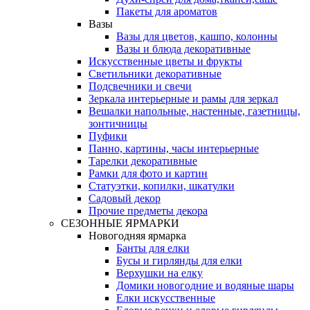
Пакеты для ароматов
Вазы
Вазы для цветов, кашпо, колонны
Вазы и блюда декоративные
Искусственные цветы и фрукты
Светильники декоративные
Подсвечники и свечи
Зеркала интерьерные и рамы для зеркал
Вешалки напольные, настенные, газетницы,
зонтичницы
Пуфики
Панно, картины, часы интерьерные
Тарелки декоративные
Рамки для фото и картин
Статуэтки, копилки, шкатулки
Садовый декор
Прочие предметы декора
СЕЗОННЫЕ ЯРМАРКИ
Новогодняя ярмарка
Банты для елки
Бусы и гирлянды для елки
Верхушки на елку
Домики новогодние и водяные шары
Елки искусственные