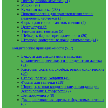
Прессы, соковыжималки (21)
Миски (97)
Кухонная навеска (283)
Приспособления для приготовления лапши,
пельменей, чебуреков (3)
Формы для тостов, салатов, яичниц (2)
Центрифуги (2)
Термометры, таймеры (5)
Шейкеры, барные принадлежности (20)
Штопоры, консервные ножи, открывалки (41)
Кондитерские принадлежности (517)
Емкости для смешивания и миксеры
механические, веселки, сита, отделители желтка
(71)
Кисточки, лопатки, скребки, резаки кондитерские
(40)
Скалки, ролики, коврики (45)
Формы для выпечки (338)
Шприцы, мешки кондитерские, карандаши для
декорирования, трафареты (7)
Для мороженого (8)
Для приготовления варенья и фруктовых начинок
(8)